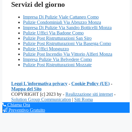
Servizi del giorno
Impresa Di Pulizie Viale Cattaneo Como
Pulizie Condominiali Via Abruzzo Monza
Impresa Di Pulizie Via Sandro Botticelli Monza
Pulizie Uffici Via Badone Como
Pulizie Post Ristrutturazioni San Siro
Pulizie Post Ristrutturazioni Via Baserga Como
Pulizie Uffici Monguzzo
Pulizie Post Incendio Via Vittorio Alfieri Monza
Impresa Pulizie Via Belvedere Como
Pulizie Post Ristrutturazioni Mozzate
Leggi L'informativa privacy
-
Cookie Policy (UE)
-
Mappa del Sito
COPYRIGHT [c] 2023 by -
Realizzazione siti internet
-
Solution Group Communication
|
Siti Roma
Chiama Ora
Preventivo Gratuito