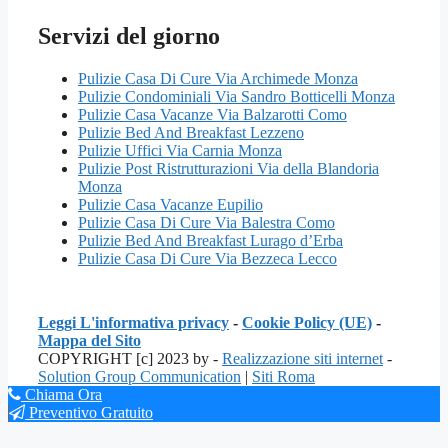
Servizi del giorno
Pulizie Casa Di Cure Via Archimede Monza
Pulizie Condominiali Via Sandro Botticelli Monza
Pulizie Casa Vacanze Via Balzarotti Como
Pulizie Bed And Breakfast Lezzeno
Pulizie Uffici Via Carnia Monza
Pulizie Post Ristrutturazioni Via della Blandoria
Monza
Pulizie Casa Vacanze Eupilio
Pulizie Casa Di Cure Via Balestra Como
Pulizie Bed And Breakfast Lurago d’Erba
Pulizie Casa Di Cure Via Bezzeca Lecco
Leggi L'informativa privacy
-
Cookie Policy (UE)
-
Mappa del Sito
COPYRIGHT [c] 2023 by -
Realizzazione siti internet
-
Solution Group Communication
|
Siti Roma
Chiama Ora
Preventivo Gratuito