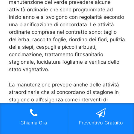
manutenzione del verde prevedere alcune
attività ordinarie che sono programmate ad
inizio anno e si svolgono con regolarità secondo
una pianificazione di concordata. Le attività
ordinarie comprese nel contratto sono: taglio
dell’erba, raccolta foglie, riordino dei fiori, pulizia
della siepi, cespugli e piccoli arbusti,
concimazione, trattamento fitosanitario
stagionale, lucidatura fogliame e verifica dello
stato vegetativo.
La manutenzione prevede anche delle attività
straordinarie che si concordano di stagione in
stagione o all’esigenza come interventi di
potatura degli alberi ad alto fusto, potatura di
siepi, piantumazione di alberi, piante e fiori,
asportazione e abbattimento di piante e alberi
Chiama Ora
Preventivo Gratuito
infestati. Se desiderate ricevere maggiori