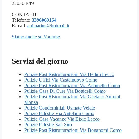
22036 Erba
CONTATTI:
Telefono:
3396069164
E-mail:
animarius@hotmail.it
Siamo anche su Youtube
Servizi del giorno
Pulizie Post Ristrutturazioni Via Bellini Lecco
Pulizie Uffici Via Castelnuovo Como
Pulizie Post Ristrutturazioni Via Adamello Como
Pulizie Casa Di Cure Via Botticelli Como
Pulizie Post Ristrutturazioni Via Gaetano Annoni
Monza
Pulizie Condominiali Usmate Velate
Pulizie Palestre Via Antelami Como
Pulizie Casa Vacanze Via Bixio Lecco
Pulizie Palestre San Siro
Pulizie Post Ristrutturazioni Via Bonanomi Como