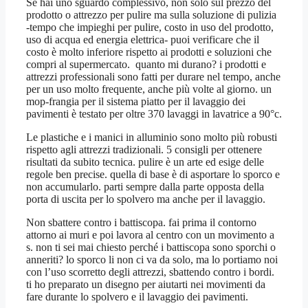
Se hai uno sguardo complessivo, non solo sul prezzo del
prodotto o attrezzo per pulire ma sulla soluzione di pulizia
-tempo che impieghi per pulire, costo in uso del prodotto,
uso di acqua ed energia elettrica- puoi verificare che il
costo è molto inferiore rispetto ai prodotti e soluzioni che
compri al supermercato. quanto mi durano? i prodotti e
attrezzi professionali sono fatti per durare nel tempo, anche
per un uso molto frequente, anche più volte al giorno. un
mop-frangia per il sistema piatto per il lavaggio dei
pavimenti è testato per oltre 370 lavaggi in lavatrice a 90°c.
Le plastiche e i manici in alluminio sono molto più robusti
rispetto agli attrezzi tradizionali. 5 consigli per ottenere
risultati da subito tecnica. pulire è un arte ed esige delle
regole ben precise. quella di base è di asportare lo sporco e
non accumularlo. parti sempre dalla parte opposta della
porta di uscita per lo spolvero ma anche per il lavaggio.
Non sbattere contro i battiscopa. fai prima il contorno
attorno ai muri e poi lavora al centro con un movimento a
s. non ti sei mai chiesto perché i battiscopa sono sporchi o
anneriti? lo sporco li non ci va da solo, ma lo portiamo noi
con l’uso scorretto degli attrezzi, sbattendo contro i bordi.
ti ho preparato un disegno per aiutarti nei movimenti da
fare durante lo spolvero e il lavaggio dei pavimenti.