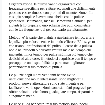
Organizzazione. le pulizie vanno organizzate con
frequenze specifiche per evitare accumuli che difficilmente
possono essere rimossi con prodotti di manutenzione. La
cosa più semplice è avere una tabella con le pulizie
giornaliere, settimanali, mensili, semestrali e annuali. per
aiutarti ti ho preparato uno schema che puoi completare
con le tue frequenze. qui per scaricarlo gratuitamente.
Metodo. e’ la parte che ti aiuta a guadagnare tempo, a fare
le pulizie più velocemente e in modo efficace. E’ il segreto
che usano i professionisti del pulito. il costo della pulizia
non è nei prodotti o nell’attrezzatura ma è nel tempo che
impieghi. minor tempo per pulire significa più tempo che
dedichi ad altre cose. il metodo si acquisisce con il tempo e
presuppone un disponibilità da parte tua: migliorare e
perfezionare il tuo metodo di pulizia.
Le pulizie negli ultimi vent’anni hanno avuto
un’evoluzione molto interessante. sono migliorati i
prodotti, nuove attrezzature sono state inventate per
facilitare le varie operazioni. sono stati fatti progressi per
offrire soluzioni che fanno guadagnare tempo, risparmiare
e inquinare meno.
Le linee guida per costruire il tuo metodo sono: pochi