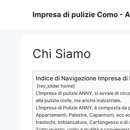
Vai
al
Impresa di pulizie Como -
contenuto
Chi Siamo
Indice di Navigazione Impresa di
[rev_slider home]
L’Impresa di pulizie ANNY, si avvale di circa
alla pulizia civile, ma anche industriale.
L’Impresa di Pulizie ANNY, è composta da pe
Appartamenti, Palestre, Capannoni, ecc ecc. 
traslochi, Imbiancature, Cartongesso e di q
Tutto questo, unito a qualità e convenienz