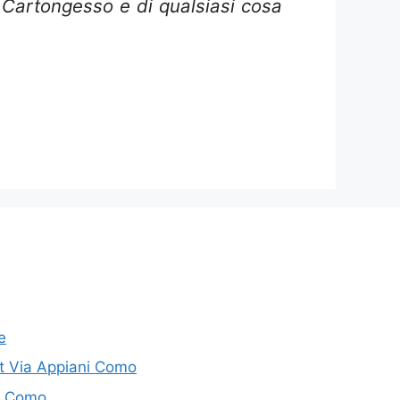
e, Cartongesso e di qualsiasi cosa
e
t Via Appiani Como
so Como