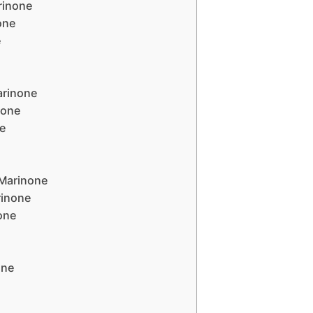
rinone
one
e
Marinone
none
ne
 Marinone
rinone
one
one