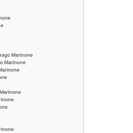
inone
ne
Lurago Marinone
go Marinone
 Marinone
one
o Marinone
rinone
none
arinone