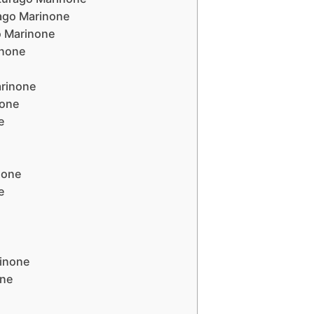
rago Marinone
o Marinone
inone
arinone
none
e
none
e
rinone
one