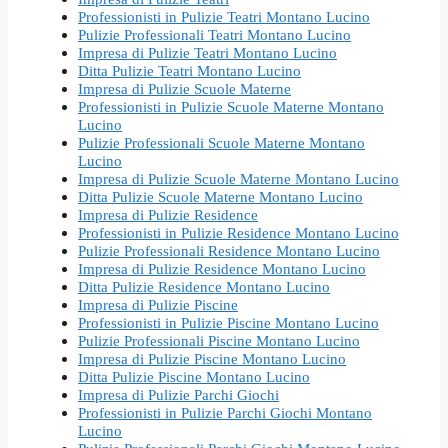
Professionisti in Pulizie Teatri Montano Lucino
Pulizie Professionali Teatri Montano Lucino
Impresa di Pulizie Teatri Montano Lucino
Ditta Pulizie Teatri Montano Lucino
Impresa di Pulizie Scuole Materne
Professionisti in Pulizie Scuole Materne Montano
Lucino
Pulizie Professionali Scuole Materne Montano
Lucino
Impresa di Pulizie Scuole Materne Montano Lucino
Ditta Pulizie Scuole Materne Montano Lucino
Impresa di Pulizie Residence
Professionisti in Pulizie Residence Montano Lucino
Pulizie Professionali Residence Montano Lucino
Impresa di Pulizie Residence Montano Lucino
Ditta Pulizie Residence Montano Lucino
Impresa di Pulizie Piscine
Professionisti in Pulizie Piscine Montano Lucino
Pulizie Professionali Piscine Montano Lucino
Impresa di Pulizie Piscine Montano Lucino
Ditta Pulizie Piscine Montano Lucino
Impresa di Pulizie Parchi Giochi
Professionisti in Pulizie Parchi Giochi Montano
Lucino