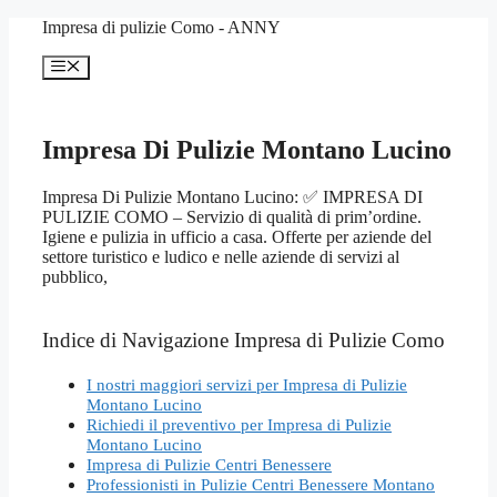
Vai
Impresa di pulizie Como - ANNY
al
contenuto
Menu
Impresa Di Pulizie Montano Lucino
Impresa Di Pulizie Montano Lucino: ✅ IMPRESA DI
PULIZIE COMO – Servizio di qualità di prim’ordine.
Igiene e pulizia in ufficio a casa. Offerte per aziende del
settore turistico e ludico e nelle aziende di servizi al
pubblico,
Indice di Navigazione Impresa di Pulizie Como
I nostri maggiori servizi per Impresa di Pulizie
Montano Lucino
Richiedi il preventivo per Impresa di Pulizie
Montano Lucino
Impresa di Pulizie Centri Benessere
Professionisti in Pulizie Centri Benessere Montano