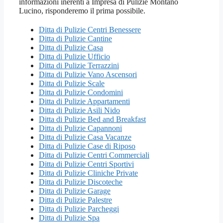
Ditta di Pulizie Centri Benessere
Ditta di Pulizie Cantine
Ditta di Pulizie Casa
Ditta di Pulizie Ufficio
Ditta di Pulizie Terrazzini
Ditta di Pulizie Vano Ascensori
Ditta di Pulizie Scale
Ditta di Pulizie Condomini
Ditta di Pulizie Appartamenti
Ditta di Pulizie Asili Nido
Ditta di Pulizie Bed and Breakfast
Ditta di Pulizie Capannoni
Ditta di Pulizie Casa Vacanze
Ditta di Pulizie Case di Riposo
Ditta di Pulizie Centri Commerciali
Ditta di Pulizie Centri Sportivi
Ditta di Pulizie Cliniche Private
Ditta di Pulizie Discoteche
Ditta di Pulizie Garage
Ditta di Pulizie Palestre
Ditta di Pulizie Parcheggi
Ditta di Pulizie Spa