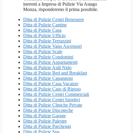
Ditta di Pulizie Centri Benessere
Ditta di Pulizie Cantine
Ditta di Pulizie Casa
Ditta di Pulizie Ufficio
Ditta di Pulizie Terrazzini
Ditta di Pulizie Vano Ascensori
Ditta di Pulizie Scale
Ditta di Pulizie Condomini
Ditta di Pulizie Appartamenti
Ditta di Pulizie Asili Nido
Ditta di Pulizie Bed and Breakfast
Ditta di Pulizie Capannoni
Ditta di Pulizie Casa Vacanze
Ditta di Pulizie Case di Riposo
Ditta di Pulizie Centri Commerciali
Ditta di Pulizie Centri Sportivi
Ditta di Pulizie Cliniche Private
Ditta di Pulizie Discoteche
Ditta di Pulizie Garage
Ditta di Pulizie Palestre
Ditta di Pulizie Parcheggi
Ditta di Pulizie Spa