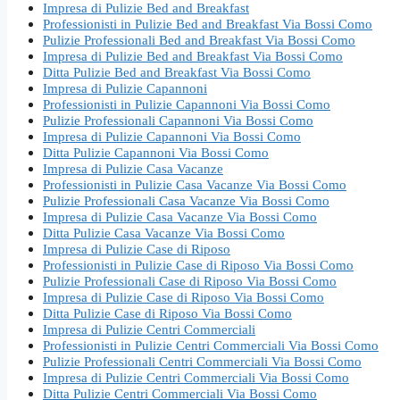
Impresa di Pulizie Bed and Breakfast
Professionisti in Pulizie Bed and Breakfast Via Bossi Como
Pulizie Professionali Bed and Breakfast Via Bossi Como
Impresa di Pulizie Bed and Breakfast Via Bossi Como
Ditta Pulizie Bed and Breakfast Via Bossi Como
Impresa di Pulizie Capannoni
Professionisti in Pulizie Capannoni Via Bossi Como
Pulizie Professionali Capannoni Via Bossi Como
Impresa di Pulizie Capannoni Via Bossi Como
Ditta Pulizie Capannoni Via Bossi Como
Impresa di Pulizie Casa Vacanze
Professionisti in Pulizie Casa Vacanze Via Bossi Como
Pulizie Professionali Casa Vacanze Via Bossi Como
Impresa di Pulizie Casa Vacanze Via Bossi Como
Ditta Pulizie Casa Vacanze Via Bossi Como
Impresa di Pulizie Case di Riposo
Professionisti in Pulizie Case di Riposo Via Bossi Como
Pulizie Professionali Case di Riposo Via Bossi Como
Impresa di Pulizie Case di Riposo Via Bossi Como
Ditta Pulizie Case di Riposo Via Bossi Como
Impresa di Pulizie Centri Commerciali
Professionisti in Pulizie Centri Commerciali Via Bossi Como
Pulizie Professionali Centri Commerciali Via Bossi Como
Impresa di Pulizie Centri Commerciali Via Bossi Como
Ditta Pulizie Centri Commerciali Via Bossi Como