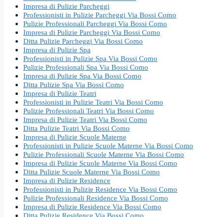
Impresa di Pulizie Parcheggi
Professionisti in Pulizie Parcheggi Via Bossi Como
Pulizie Professionali Parcheggi Via Bossi Como
Impresa di Pulizie Parcheggi Via Bossi Como
Ditta Pulizie Parcheggi Via Bossi Como
Impresa di Pulizie Spa
Professionisti in Pulizie Spa Via Bossi Como
Pulizie Professionali Spa Via Bossi Como
Impresa di Pulizie Spa Via Bossi Como
Ditta Pulizie Spa Via Bossi Como
Impresa di Pulizie Teatri
Professionisti in Pulizie Teatri Via Bossi Como
Pulizie Professionali Teatri Via Bossi Como
Impresa di Pulizie Teatri Via Bossi Como
Ditta Pulizie Teatri Via Bossi Como
Impresa di Pulizie Scuole Materne
Professionisti in Pulizie Scuole Materne Via Bossi Como
Pulizie Professionali Scuole Materne Via Bossi Como
Impresa di Pulizie Scuole Materne Via Bossi Como
Ditta Pulizie Scuole Materne Via Bossi Como
Impresa di Pulizie Residence
Professionisti in Pulizie Residence Via Bossi Como
Pulizie Professionali Residence Via Bossi Como
Impresa di Pulizie Residence Via Bossi Como
Ditta Pulizie Residence Via Bossi Como