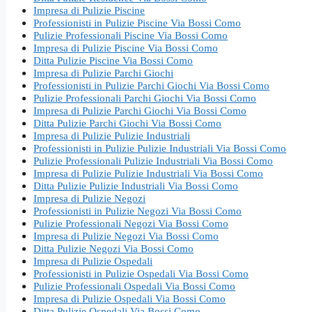
Impresa di Pulizie Piscine
Professionisti in Pulizie Piscine Via Bossi Como
Pulizie Professionali Piscine Via Bossi Como
Impresa di Pulizie Piscine Via Bossi Como
Ditta Pulizie Piscine Via Bossi Como
Impresa di Pulizie Parchi Giochi
Professionisti in Pulizie Parchi Giochi Via Bossi Como
Pulizie Professionali Parchi Giochi Via Bossi Como
Impresa di Pulizie Parchi Giochi Via Bossi Como
Ditta Pulizie Parchi Giochi Via Bossi Como
Impresa di Pulizie Pulizie Industriali
Professionisti in Pulizie Pulizie Industriali Via Bossi Como
Pulizie Professionali Pulizie Industriali Via Bossi Como
Impresa di Pulizie Pulizie Industriali Via Bossi Como
Ditta Pulizie Pulizie Industriali Via Bossi Como
Impresa di Pulizie Negozi
Professionisti in Pulizie Negozi Via Bossi Como
Pulizie Professionali Negozi Via Bossi Como
Impresa di Pulizie Negozi Via Bossi Como
Ditta Pulizie Negozi Via Bossi Como
Impresa di Pulizie Ospedali
Professionisti in Pulizie Ospedali Via Bossi Como
Pulizie Professionali Ospedali Via Bossi Como
Impresa di Pulizie Ospedali Via Bossi Como
Ditta Pulizie Ospedali Via Bossi Como