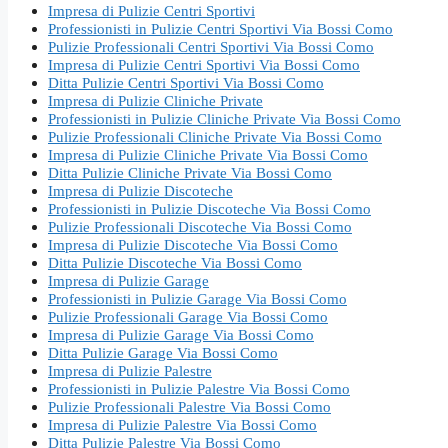
Impresa di Pulizie Centri Sportivi
Professionisti in Pulizie Centri Sportivi Via Bossi Como
Pulizie Professionali Centri Sportivi Via Bossi Como
Impresa di Pulizie Centri Sportivi Via Bossi Como
Ditta Pulizie Centri Sportivi Via Bossi Como
Impresa di Pulizie Cliniche Private
Professionisti in Pulizie Cliniche Private Via Bossi Como
Pulizie Professionali Cliniche Private Via Bossi Como
Impresa di Pulizie Cliniche Private Via Bossi Como
Ditta Pulizie Cliniche Private Via Bossi Como
Impresa di Pulizie Discoteche
Professionisti in Pulizie Discoteche Via Bossi Como
Pulizie Professionali Discoteche Via Bossi Como
Impresa di Pulizie Discoteche Via Bossi Como
Ditta Pulizie Discoteche Via Bossi Como
Impresa di Pulizie Garage
Professionisti in Pulizie Garage Via Bossi Como
Pulizie Professionali Garage Via Bossi Como
Impresa di Pulizie Garage Via Bossi Como
Ditta Pulizie Garage Via Bossi Como
Impresa di Pulizie Palestre
Professionisti in Pulizie Palestre Via Bossi Como
Pulizie Professionali Palestre Via Bossi Como
Impresa di Pulizie Palestre Via Bossi Como
Ditta Pulizie Palestre Via Bossi Como