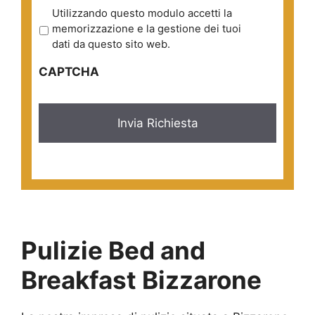
P
Utilizzando questo modulo accetti la
r
memorizzazione e la gestione dei tuoi
i
dati da questo sito web.
v
CAPTCHA
a
c
y
*
Pulizie Bed and
Breakfast Bizzarone