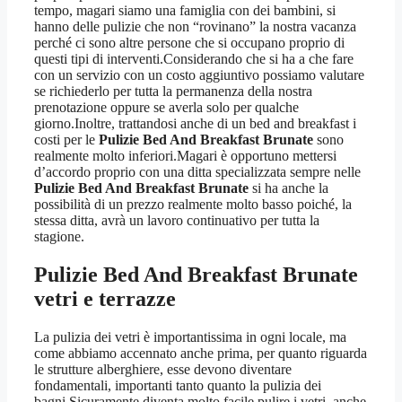
tempo, magari siamo una famiglia con dei bambini, si
hanno delle pulizie che non “rovinano” la nostra vacanza
perché ci sono altre persone che si occupano proprio di
questi tipi di interventi.Considerando che si ha a che fare
con un servizio con un costo aggiuntivo possiamo valutare
se richiederlo per tutta la permanenza della nostra
prenotazione oppure se averla solo per qualche
giorno.Inoltre, trattandosi anche di un bed and breakfast i
costi per le
Pulizie Bed And Breakfast Brunate
sono
realmente molto inferiori.Magari è opportuno mettersi
d’accordo proprio con una ditta specializzata sempre nelle
Pulizie Bed And Breakfast Brunate
si ha anche la
possibilità di un prezzo realmente molto basso poiché, la
stessa ditta, avrà un lavoro continuativo per tutta la
stagione.
Pulizie Bed And Breakfast Brunate
vetri e terrazze
La pulizia dei vetri è importantissima in ogni locale, ma
come abbiamo accennato anche prima, per quanto riguarda
le strutture alberghiere, esse devono diventare
fondamentali, importanti tanto quanto la pulizia dei
bagni.Sicuramente diventa molto facile pulire i vetri, anche