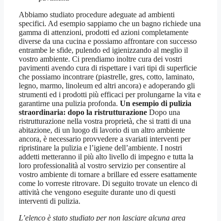
Abbiamo studiato procedure adeguate ad ambienti
specifici. Ad esempio sappiamo che un bagno richiede una
gamma di attenzioni, prodotti ed azioni completamente
diverse da una cucina e possiamo affrontare con successo
entrambe le sfide, pulendo ed igienizzando al meglio il
vostro ambiente. Ci prendiamo inoltre cura dei vostri
pavimenti avendo cura di rispettare i vari tipi di superficie
che possiamo incontrare (piastrelle, gres, cotto, laminato,
legno, marmo, linoleum ed altri ancora) e adoperando gli
strumenti ed i prodotti più efficaci per prolungarne la vita e
garantirne una pulizia profonda.
Un esempio di pulizia
straordinaria: dopo la ristrutturazione
Dopo una
ristrutturazione nella vostra proprietà, che si tratti di una
abitazione, di un luogo di lavorio di un altro ambiente
ancora, è necessario provvedere a svariati interventi per
ripristinare la pulizia e l’igiene dell’ambiente. I nostri
addetti metteranno il più alto livello di impegno e tutta la
loro professionalità al vostro servizio per consentire al
vostro ambiente di tornare a brillare ed essere esattamente
come lo vorreste ritrovare. Di seguito trovate un elenco di
attività che vengono eseguite durante uno di questi
interventi di pulizia.
L’elenco è stato studiato per non lasciare alcuna area