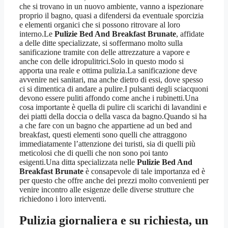
che si trovano in un nuovo ambiente, vanno a ispezionare
proprio il bagno, quasi a difendersi da eventuale sporcizia
e elementi organici che si possono ritrovare al loro
interno.Le
Pulizie Bed And Breakfast Brunate
, affidate
a delle ditte specializzate, si soffermano molto sulla
sanificazione tramite con delle attrezzature a vapore e
anche con delle idropulitrici.Solo in questo modo si
apporta una reale e ottima pulizia.La sanificazione deve
avvenire nei sanitari, ma anche dietro di essi, dove spesso
ci si dimentica di andare a pulire.I pulsanti degli sciacquoni
devono essere puliti affondo come anche i rubinetti.Una
cosa importante è quella di pulire cli scarichi di lavandini e
dei piatti della doccia o della vasca da bagno.Quando si ha
a che fare con un bagno che appartiene ad un bed and
breakfast, questi elementi sono quelli che attraggono
immediatamente l’attenzione dei turisti, sia di quelli più
meticolosi che di quelli che non sono poi tanto
esigenti.Una ditta specializzata nelle
Pulizie Bed And
Breakfast Brunate
è consapevole di tale importanza ed è
per questo che offre anche dei prezzi molto convenienti per
venire incontro alle esigenze delle diverse strutture che
richiedono i loro interventi.
Pulizia giornaliera e su richiesta, un