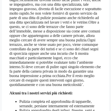
se impegnativo, ma con una ditta specializzata, tale
impegno gravoso, diventa di facile esecuzione e soprattutto
molto rapido.Se non volete fornirvi di questo servizio da
parte di una ditta di pulizie possiamo anche richiederlo ad
una ditta specializzata nel lavare i vetri e le vetrine.Oltre a
questo, se ci sono delle terrazze che fanno parte
dell’immobile, messe a disposizione sia come aree comuni
oppure che appartengono a delle camere private, allora
meglio cercare di avere sempre una buona pulizia.Ogni
terrazzo, anche se viene usato per poco, viene comunque
controllato da parte dei turisti e se ci sono dei chiari segni
di sporcizia oppure anche una incuria che li mostra
macchiati e particolarmente logori, ecco che
immediatamente si potrebbe svalutare tutto l’ambiente
interno.Si deve cercare di pulire ogni singolo elemento che
fa parte della camera privata in modo da garantire una
buona impressione a prima occhiata.Per il resto meglio
cercare di eseguire questi interventi ogni giorno,
quotidianamente e con una buona meticolosità’.
Alcuni tra i nostri servizi più richiesti:
Pulizia completa ed approfondita di tapparelle,
serrande, persiane internamente ed esternamente
Pulizia approfondita degli infissi, finestre, vetri e