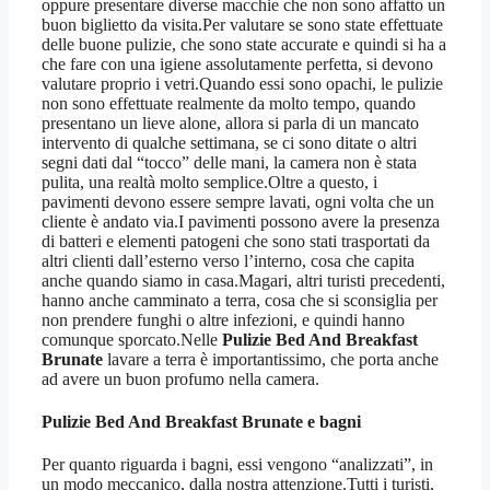
oppure presentare diverse macchie che non sono affatto un
buon biglietto da visita.Per valutare se sono state effettuate
delle buone pulizie, che sono state accurate e quindi si ha a
che fare con una igiene assolutamente perfetta, si devono
valutare proprio i vetri.Quando essi sono opachi, le pulizie
non sono effettuate realmente da molto tempo, quando
presentano un lieve alone, allora si parla di un mancato
intervento di qualche settimana, se ci sono ditate o altri
segni dati dal “tocco” delle mani, la camera non è stata
pulita, una realtà molto semplice.Oltre a questo, i
pavimenti devono essere sempre lavati, ogni volta che un
cliente è andato via.I pavimenti possono avere la presenza
di batteri e elementi patogeni che sono stati trasportati da
altri clienti dall’esterno verso l’interno, cosa che capita
anche quando siamo in casa.Magari, altri turisti precedenti,
hanno anche camminato a terra, cosa che si sconsiglia per
non prendere funghi o altre infezioni, e quindi hanno
comunque sporcato.Nelle
Pulizie Bed And Breakfast
Brunate
lavare a terra è importantissimo, che porta anche
ad avere un buon profumo nella camera.
Pulizie Bed And Breakfast Brunate
e bagni
Per quanto riguarda i bagni, essi vengono “analizzati”, in
un modo meccanico, dalla nostra attenzione.Tutti i turisti,