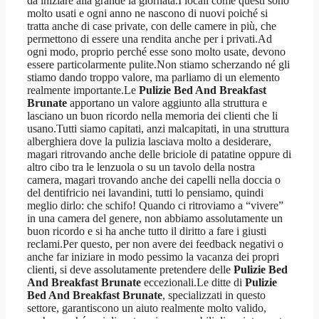
da iniziare alla grande la giornata.I locali come questi sono
molto usati e ogni anno ne nascono di nuovi poiché si
tratta anche di case private, con delle camere in più, che
permettono di essere una rendita anche per i privati.Ad
ogni modo, proprio perché esse sono molto usate, devono
essere particolarmente pulite.Non stiamo scherzando né gli
stiamo dando troppo valore, ma parliamo di un elemento
realmente importante.Le
Pulizie Bed And Breakfast
Brunate
apportano un valore aggiunto alla struttura e
lasciano un buon ricordo nella memoria dei clienti che li
usano.Tutti siamo capitati, anzi malcapitati, in una struttura
alberghiera dove la pulizia lasciava molto a desiderare,
magari ritrovando anche delle briciole di patatine oppure di
altro cibo tra le lenzuola o su un tavolo della nostra
camera, magari trovando anche dei capelli nella doccia o
del dentifricio nei lavandini, tutti lo pensiamo, quindi
meglio dirlo: che schifo! Quando ci ritroviamo a “vivere”
in una camera del genere, non abbiamo assolutamente un
buon ricordo e si ha anche tutto il diritto a fare i giusti
reclami.Per questo, per non avere dei feedback negativi o
anche far iniziare in modo pessimo la vacanza dei propri
clienti, si deve assolutamente pretendere delle
Pulizie Bed
And Breakfast Brunate
eccezionali.Le ditte di
Pulizie
Bed And Breakfast Brunate
, specializzati in questo
settore, garantiscono un aiuto realmente molto valido,