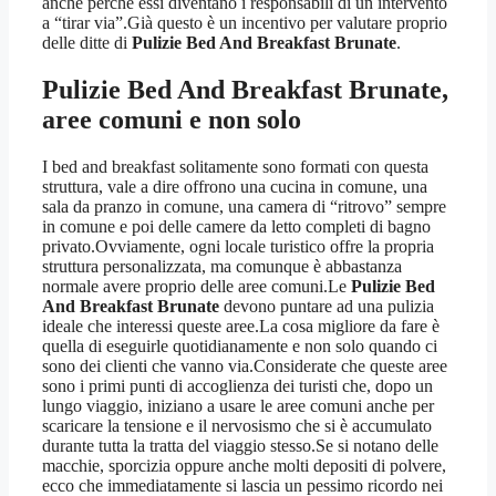
anche perché essi diventano i responsabili di un intervento
a “tirar via”.Già questo è un incentivo per valutare proprio
delle ditte di
Pulizie Bed And Breakfast Brunate
.
Pulizie Bed And Breakfast Brunate
,
aree comuni e non solo
I bed and breakfast solitamente sono formati con questa
struttura, vale a dire offrono una cucina in comune, una
sala da pranzo in comune, una camera di “ritrovo” sempre
in comune e poi delle camere da letto completi di bagno
privato.Ovviamente, ogni locale turistico offre la propria
struttura personalizzata, ma comunque è abbastanza
normale avere proprio delle aree comuni.Le
Pulizie Bed
And Breakfast Brunate
devono puntare ad una pulizia
ideale che interessi queste aree.La cosa migliore da fare è
quella di eseguirle quotidianamente e non solo quando ci
sono dei clienti che vanno via.Considerate che queste aree
sono i primi punti di accoglienza dei turisti che, dopo un
lungo viaggio, iniziano a usare le aree comuni anche per
scaricare la tensione e il nervosismo che si è accumulato
durante tutta la tratta del viaggio stesso.Se si notano delle
macchie, sporcizia oppure anche molti depositi di polvere,
ecco che immediatamente si lascia un pessimo ricordo nei