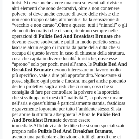
turisti.Si deve anche avere una cura su eventuali riviste o
altri elementi che sono decorativi, oltre a non contenere
polvere, si deve anche cercare di avere delle riviste che
non sono troppo datate, altrimenti si ha la sensazione di
“vecchio e non curato”.Oltre a questo, tutti i “ninnoli” o gli
elementi decorativi che ci sono, rientrano sempre nelle
operazioni di
Pulizie Bed And Breakfast Brunate
che
devono essere spolverati e puliti in modo perfetto senza
lasciare alcun segno di incuria da parte della ditta che si
occupa di questo lavoro.In caso di chiusura della struttura,
cosa che capita in diverse località turistiche, dove esse
“aprono” solo per pochi mesi all’anno, le
Pulizie Bed And
Breakfast Brunate
devono interessare un lavoro molto
più specifico, vale a dire più approfondito.Nonostante si
possa sigillare ogni porta e finestra, magari anche ponendo
dei teli protettivi sugli arredi che ci sono, cosa che si
consiglia di fare per controllare la polvere e la sporcizia
che si sviluppa nei mesi di “inattività’”, la polvere rimane
nell’aria e quest’ultima è particolarmente stantia, fastidiosa
e gravemente logorante per tutto l’ambiente stesso.Si sta
per aprire la struttura alberghiera? Allora le
Pulizie Bed
And Breakfast Brunate
devono essere
immediate.Affidatevi a delle ditte che si sono specializzate
proprio nelle
Pulizie Bed And Breakfast Brunate
,
avendo una particolare attenzione a tutti gli arredi che ci