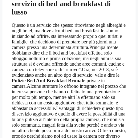
servizio di bed and breakfast di
lusso
Questo è un servizio che spesso ritroviamo negli alberghi e
negli hotel, ma dove alcuni bed and breakfast lo stanno
iniziando ad offrire, sta interessando proprio quei turisti e
famiglie, che decidono di prenotare per più giorni una
camera presso una determinata struttura.Principalmente
dobbiamo dire che il bed and breakfast effettua solo
alloggio notturno e prima colazione, ma negli anni la sua
struttura si è evoluta offrendo anche aree comuni, cucine e
camera con televisore o di “ritrovo”.Ora, nel 2018, si è
evidenziato anche un altro tipo di servizio, vale a dire le
Pulizie Bed And Breakfast Brunate
private in
camera.Alcune strutture lo offrono integrato nel prezzo che
interessa persone che hanno effettuato una prenotazione
per molto più tempo, mentre altri la effettuano solo su
richiesta con un costo aggiuntivo che, tutto sommato, è
abbastanza accessibile.I vantaggi di richiedere questo tipo
di servizio aggiuntivo è quello di avere la possibilità di una
buona pulizia all’interno della propria camera, che non sia
solo sommaria, magari fatta alla svelta perché è andato via
un altro cliente poco prima del nostro arrivo.Oltre a questo,
proprio perché siamo noi ad usare la camera per diverso