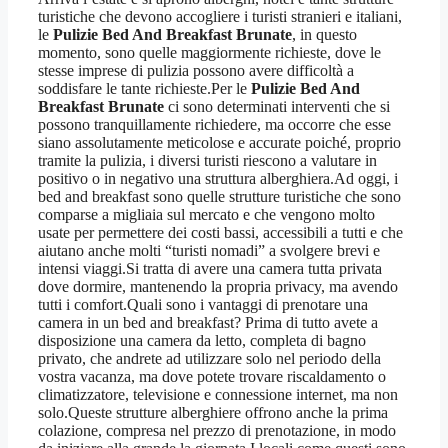
turistiche che devono accogliere i turisti stranieri e italiani,
le
Pulizie Bed And Breakfast Brunate
, in questo
momento, sono quelle maggiormente richieste, dove le
stesse imprese di pulizia possono avere difficoltà a
soddisfare le tante richieste.Per le
Pulizie Bed And
Breakfast Brunate
ci sono determinati interventi che si
possono tranquillamente richiedere, ma occorre che esse
siano assolutamente meticolose e accurate poiché, proprio
tramite la pulizia, i diversi turisti riescono a valutare in
positivo o in negativo una struttura alberghiera.Ad oggi, i
bed and breakfast sono quelle strutture turistiche che sono
comparse a migliaia sul mercato e che vengono molto
usate per permettere dei costi bassi, accessibili a tutti e che
aiutano anche molti “turisti nomadi” a svolgere brevi e
intensi viaggi.Si tratta di avere una camera tutta privata
dove dormire, mantenendo la propria privacy, ma avendo
tutti i comfort.Quali sono i vantaggi di prenotare una
camera in un bed and breakfast? Prima di tutto avete a
disposizione una camera da letto, completa di bagno
privato, che andrete ad utilizzare solo nel periodo della
vostra vacanza, ma dove potete trovare riscaldamento o
climatizzatore, televisione e connessione internet, ma non
solo.Queste strutture alberghiere offrono anche la prima
colazione, compresa nel prezzo di prenotazione, in modo