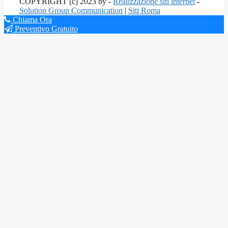
COPYRIGHT [c] 2023 by -
Realizzazione siti internet
-
Solution Group Communication
|
Siti Roma
Chiama Ora
Preventivo Gratuito