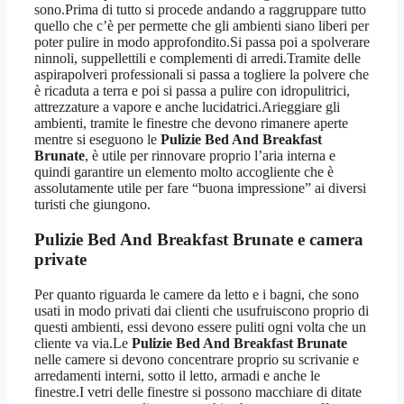
sono.Prima di tutto si procede andando a raggruppare tutto
quello che c’è per permette che gli ambienti siano liberi per
poter pulire in modo approfondito.Si passa poi a spolverare
ninnoli, suppellettili e complementi di arredi.Tramite delle
aspirapolveri professionali si passa a togliere la polvere che
è ricaduta a terra e poi si passa a pulire con idropulitrici,
attrezzature a vapore e anche lucidatrici.Arieggiare gli
ambienti, tramite le finestre che devono rimanere aperte
mentre si eseguono le
Pulizie Bed And Breakfast
Brunate
, è utile per rinnovare proprio l’aria interna e
quindi garantire un elemento molto accogliente che è
assolutamente utile per fare “buona impressione” ai diversi
turisti che giungono.
Pulizie Bed And Breakfast Brunate
e camera
private
Per quanto riguarda le camere da letto e i bagni, che sono
usati in modo privati dai clienti che usufruiscono proprio di
questi ambienti, essi devono essere puliti ogni volta che un
cliente va via.Le
Pulizie Bed And Breakfast Brunate
nelle camere si devono concentrare proprio su scrivanie e
arredamenti interni, sotto il letto, armadi e anche le
finestre.I vetri delle finestre si possono macchiare di ditate