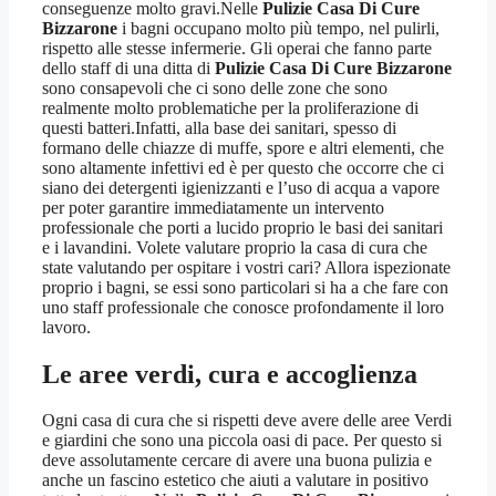
conseguenze molto gravi.Nelle
Pulizie Casa Di Cure
Bizzarone
i bagni occupano molto più tempo, nel pulirli,
rispetto alle stesse infermerie. Gli operai che fanno parte
dello staff di una ditta di
Pulizie Casa Di Cure Bizzarone
sono consapevoli che ci sono delle zone che sono
realmente molto problematiche per la proliferazione di
questi batteri.Infatti, alla base dei sanitari, spesso di
formano delle chiazze di muffe, spore e altri elementi, che
sono altamente infettivi ed è per questo che occorre che ci
siano dei detergenti igienizzanti e l’uso di acqua a vapore
per poter garantire immediatamente un intervento
professionale che porti a lucido proprio le basi dei sanitari
e i lavandini. Volete valutare proprio la casa di cura che
state valutando per ospitare i vostri cari? Allora ispezionate
proprio i bagni, se essi sono particolari si ha a che fare con
uno staff professionale che conosce profondamente il loro
lavoro.
Le aree verdi, cura e accoglienza
Ogni casa di cura che si rispetti deve avere delle aree Verdi
e giardini che sono una piccola oasi di pace. Per questo si
deve assolutamente cercare di avere una buona pulizia e
anche un fascino estetico che aiuti a valutare in positivo