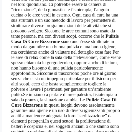
nel loro quotidiano. Ci potrebbe essere la camera di
“ricreazione”, della ginnastica e fisioterapia, l’angolo
cucina o le aree verdi in esterno. Ogni casa di cura ha una
sua struttura e un suo metodo di lavoro per permettere di
strutturare diverse programmazioni delle attività che si
possono svolgere.Siccome le aree comuni sono usate da
tante persone, ma con diversi scopi, occorre che le
Pulizie
Casa Di Cure Bizzarone
siano anch’esse strutturate in
modo da garantire una buona pulizia e una buona igiene,
ma cerchiamo anche di valutare nel dettaglio cosa fare.Per
le aree di relax come la sala della “televisione”, come viene
spesso chiamata in gergo tecnico, oppure anche di lettura,
non hanno bisogno di una pulizia particolarmente
approfondita. Siccome si trascorrono poche ore al giorno
senza che ci sia un impegno particolare per il fisico o per
altri scopi, ecco che basta semplicemente togliere la
polvere e lavare i pavimenti per garantire un’ambiente
pulito.Se iniziamo a parlare di aree palestra, fisioterapia o
sala da pranzo, la situazione cambia. Le
Pulizie Casa Di
Cure Bizzarone
in questi luoghi devono assolutamente
garantire una igiene e un uso di diversi igienizzanti proprio
adatti a mantenere adeguata la loro “sterilizzazione” da
elementi patogeni.In questi settori, la proliferazione di
batteri è cospicua e, nei soggetti anziani o che stanno sono
soggetti a problemi di salute, non si deve mai dare modo a