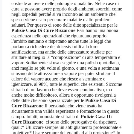
costrette ad avere delle patologie o malattie. Nelle case di
cura si possono avere proprio degli ambienti sporchi, come
negli ospedali perché si va incontro ad un ambiente che
spesso viene usato per curare malattie e altri problemi
salutari. Per questo ci sono delle ditte specializzate per le
Pulizie Casa Di Cure Bizzarone
.Essi hanno una buona
esperienza nelle operazioni che riguardano proprio
l’ambito sanitario e rispettano anche tutte le leggi che
portano a richiedere dei detersivi utili alla loro
sanificazione, ma anche delle attrezzature studiate per
sfruttare al meglio la “composizione” di alta temperatura e
vapore.Solitamente si usa eseguire una pulizia quotidiana,
anzi meglio se più volte al giorno, e una volta a settimana
si usano delle attrezzature a vapore per poter sfruttare il
calore del vapore acqueo che riesce a sterminare e
igienizzare, al 98%, tutte le superfici che esistenti. Siccome
si tratta di un lavoro che deve essere continuativo, ma
anche molto difficoltoso, allora è opportuno rivolgersi a
delle ditte che sono specializzate per le
Pulizie Casa Di
Cure Bizzarone
.Il personale che viene usato ha
sicuramente una valida esperienza e formazione in questo
campo. Infatti, nonostante si tratta di
Pulizie Casa Di
Cure Bizzarone
, ci sono delle prerogative da rispettare,
quali:* Utilizzare sempre un abbigliamento professionale e
protettivo* Usare sempre dei guanti ad alta protezione* In