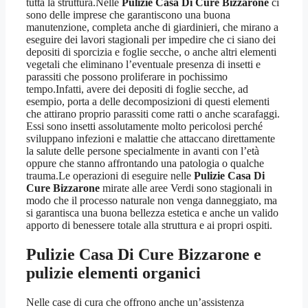
tutta la struttura.Nelle
Pulizie Casa Di Cure Bizzarone
ci
sono delle imprese che garantiscono una buona
manutenzione, completa anche di giardinieri, che mirano a
eseguire dei lavori stagionali per impedire che ci siano dei
depositi di sporcizia e foglie secche, o anche altri elementi
vegetali che eliminano l’eventuale presenza di insetti e
parassiti che possono proliferare in pochissimo
tempo.Infatti, avere dei depositi di foglie secche, ad
esempio, porta a delle decomposizioni di questi elementi
che attirano proprio parassiti come ratti o anche scarafaggi.
Essi sono insetti assolutamente molto pericolosi perché
sviluppano infezioni e malattie che attaccano direttamente
la salute delle persone specialmente in avanti con l’età
oppure che stanno affrontando una patologia o qualche
trauma.Le operazioni di eseguire nelle
Pulizie Casa Di
Cure Bizzarone
mirate alle aree Verdi sono stagionali in
modo che il processo naturale non venga danneggiato, ma
si garantisca una buona bellezza estetica e anche un valido
apporto di benessere totale alla struttura e ai propri ospiti.
Pulizie Casa Di Cure Bizzarone
e
pulizie elementi organici
Nelle case di cura che offrono anche un’assistenza