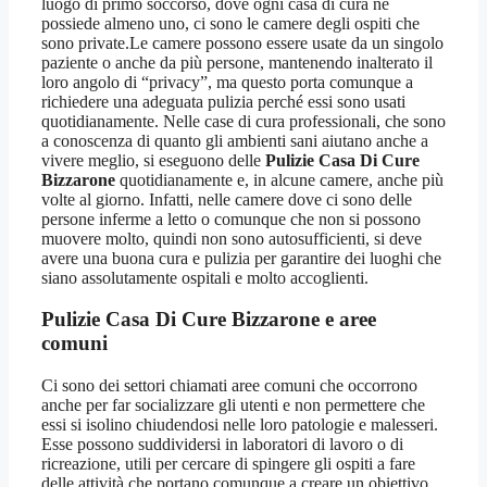
luogo di primo soccorso, dove ogni casa di cura ne
possiede almeno uno, ci sono le camere degli ospiti che
sono private.Le camere possono essere usate da un singolo
paziente o anche da più persone, mantenendo inalterato il
loro angolo di “privacy”, ma questo porta comunque a
richiedere una adeguata pulizia perché essi sono usati
quotidianamente. Nelle case di cura professionali, che sono
a conoscenza di quanto gli ambienti sani aiutano anche a
vivere meglio, si eseguono delle
Pulizie Casa Di Cure
Bizzarone
quotidianamente e, in alcune camere, anche più
volte al giorno. Infatti, nelle camere dove ci sono delle
persone inferme a letto o comunque che non si possono
muovere molto, quindi non sono autosufficienti, si deve
avere una buona cura e pulizia per garantire dei luoghi che
siano assolutamente ospitali e molto accoglienti.
Pulizie Casa Di Cure Bizzarone
e aree
comuni
Ci sono dei settori chiamati aree comuni che occorrono
anche per far socializzare gli utenti e non permettere che
essi si isolino chiudendosi nelle loro patologie e malesseri.
Esse possono suddividersi in laboratori di lavoro o di
ricreazione, utili per cercare di spingere gli ospiti a fare
delle attività che portano comunque a creare un obiettivo