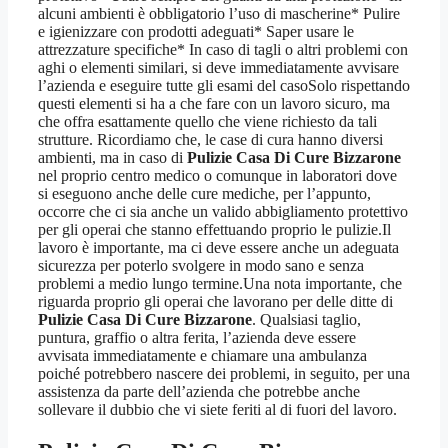
alcuni ambienti è obbligatorio l’uso di mascherine* Pulire
e igienizzare con prodotti adeguati* Saper usare le
attrezzature specifiche* In caso di tagli o altri problemi con
aghi o elementi similari, si deve immediatamente avvisare
l’azienda e eseguire tutte gli esami del casoSolo rispettando
questi elementi si ha a che fare con un lavoro sicuro, ma
che offra esattamente quello che viene richiesto da tali
strutture. Ricordiamo che, le case di cura hanno diversi
ambienti, ma in caso di
Pulizie Casa Di Cure Bizzarone
nel proprio centro medico o comunque in laboratori dove
si eseguono anche delle cure mediche, per l’appunto,
occorre che ci sia anche un valido abbigliamento protettivo
per gli operai che stanno effettuando proprio le pulizie.Il
lavoro è importante, ma ci deve essere anche un adeguata
sicurezza per poterlo svolgere in modo sano e senza
problemi a medio lungo termine.Una nota importante, che
riguarda proprio gli operai che lavorano per delle ditte di
Pulizie Casa Di Cure Bizzarone
. Qualsiasi taglio,
puntura, graffio o altra ferita, l’azienda deve essere
avvisata immediatamente e chiamare una ambulanza
poiché potrebbero nascere dei problemi, in seguito, per una
assistenza da parte dell’azienda che potrebbe anche
sollevare il dubbio che vi siete feriti al di fuori del lavoro.