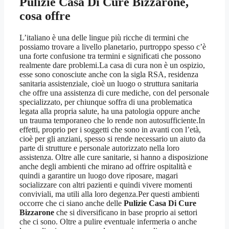
Pulizie Casa Di Cure Bizzarone
,
cosa offre
L’italiano è una delle lingue più ricche di termini che
possiamo trovare a livello planetario, purtroppo spesso c’è
una forte confusione tra termini e significati che possono
realmente dare problemi.La casa di cura non è un ospizio,
esse sono conosciute anche con la sigla RSA, residenza
sanitaria assistenziale, cioè un luogo o struttura sanitaria
che offre una assistenza di cure mediche, con del personale
specializzato, per chiunque soffra di una problematica
legata alla propria salute, ha una patologia oppure anche
un trauma temporaneo che lo rende non autosufficiente.In
effetti, proprio per i soggetti che sono in avanti con l’età,
cioè per gli anziani, spesso si rende necessario un aiuto da
parte di strutture e personale autorizzato nella loro
assistenza. Oltre alle cure sanitarie, si hanno a disposizione
anche degli ambienti che mirano ad offrire ospitalità e
quindi a garantire un luogo dove riposare, magari
socializzare con altri pazienti e quindi vivere momenti
conviviali, ma utili alla loro degenza.Per questi ambienti
occorre che ci siano anche delle
Pulizie Casa Di Cure
Bizzarone
che si diversificano in base proprio ai settori
che ci sono. Oltre a pulire eventuale infermeria o anche