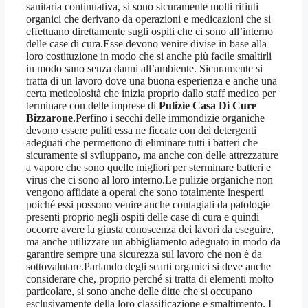
sanitaria continuativa, si sono sicuramente molti rifiuti
organici che derivano da operazioni e medicazioni che si
effettuano direttamente sugli ospiti che ci sono all’interno
delle case di cura.Esse devono venire divise in base alla
loro costituzione in modo che si anche più facile smaltirli
in modo sano senza danni all’ambiente. Sicuramente si
tratta di un lavoro dove una buona esperienza e anche una
certa meticolosità che inizia proprio dallo staff medico per
terminare con delle imprese di
Pulizie Casa Di Cure
Bizzarone
.Perfino i secchi delle immondizie organiche
devono essere puliti essa ne ficcate con dei detergenti
adeguati che permettono di eliminare tutti i batteri che
sicuramente si sviluppano, ma anche con delle attrezzature
a vapore che sono quelle migliori per sterminare batteri e
virus che ci sono al loro interno.Le pulizie organiche non
vengono affidate a operai che sono totalmente inesperti
poiché essi possono venire anche contagiati da patologie
presenti proprio negli ospiti delle case di cura e quindi
occorre avere la giusta conoscenza dei lavori da eseguire,
ma anche utilizzare un abbigliamento adeguato in modo da
garantire sempre una sicurezza sul lavoro che non è da
sottovalutare.Parlando degli scarti organici si deve anche
considerare che, proprio perché si tratta di elementi molto
particolare, si sono anche delle ditte che si occupano
esclusivamente della loro classificazione e smaltimento. I