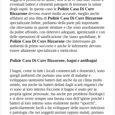
eventuali batteri e elementi patogeni di lesionare la salute
degli ospiti. In questo caso le
Pulizie Casa Di Cure
Bizzarone
devono essere molto accurate, meglio anche
affidarsi ad una ditta di
Pulizie Casa Di Cure Bizzarone
specializzate.Infine, parliamo della parte più importante
che ritroviamo in queste strutture e che sono assolutamente
da pulire affondo, con detersivi adeguati, igienizzanti e con
delle operazioni di sanificazione che siano quotidiane, le
Pulizie Casa Di Cure Bizzarone
che interessano gli
ambienti di primo soccorso e anche le infermerie devono
essere altamente specializzati e meticolosi.
Pulizie Casa Di Cure Bizzarone
, bagni e antibagni
I bagni, come in tutti i locali commerciali e domestici, sono
quegli ambienti che portano una serie di malattie e
sviluppano tantissimi batteri dati anche da un clima molto
umido, ma anche da batteri dettati dagli scarti organici che
vi sono al loro interno.Siccome il bagno è usato per la
propria igiene personale, ma anche per problemi fisiologici
e si deve avere sempre una buona cura dell’igiene poiché i
batteri al loro interno sono realmente molto “sporchi”,
particolarmente facili a far sviluppare delle nuove infezioni
e patologie che nei soggetti anziani oppure malati, portano