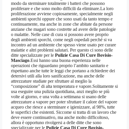
modo da sterminare totalmente i batteri che possono
proliferare e che sono molto difficili da eliminare.La loro
proliferazione avviene copiosamente, specialmente negli
ambienti sporchi oppure che sono usati da tanto tempo e
continuamente, ma anche in zone che abitate da persone
anziane che magari sono costrette ad avere delle patologie
o malattie. Nelle case di cura si possono avere proprio
degli ambienti sporchi, come negli ospedali perché si va
incontro ad un ambiente che spesso viene usato per curare
malattie e altri problemi salutari. Per questo ci sono delle
ditte specializzate per le
Pulizie Casa Di Cure Bovisio-
Masciago
.Essi hanno una buona esperienza nelle
operazioni che riguardano proprio l’ambito sanitario e
rispettano anche tutte le leggi che portano a richiedere dei
detersivi utili alla loro sanificazione, ma anche delle
attrezzature studiate per sfruttare al meglio la
“composizione” di alta temperatura e vapore.Solitamente si
usa eseguire una pulizia quotidiana, anzi meglio se più
volte al giorno, e una volta a settimana si usano delle
attrezzature a vapore per poter sfruttare il calore del vapore
acqueo che riesce a sterminare e igienizzare, al 98%, tutte
le superfici che esistenti. Siccome si tratta di un lavoro che
deve essere continuativo, ma anche molto difficoltoso,
allora è opportuno rivolgersi a delle ditte che sono
specializzate per le
Pulizie Casa Di Cure Bovisio-