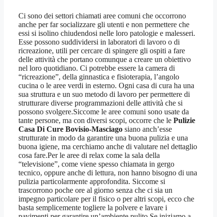
Ci sono dei settori chiamati aree comuni che occorrono
anche per far socializzare gli utenti e non permettere che
essi si isolino chiudendosi nelle loro patologie e malesseri.
Esse possono suddividersi in laboratori di lavoro o di
ricreazione, utili per cercare di spingere gli ospiti a fare
delle attività che portano comunque a creare un obiettivo
nel loro quotidiano. Ci potrebbe essere la camera di
“ricreazione”, della ginnastica e fisioterapia, l’angolo
cucina o le aree verdi in esterno. Ogni casa di cura ha una
sua struttura e un suo metodo di lavoro per permettere di
strutturare diverse programmazioni delle attività che si
possono svolgere.Siccome le aree comuni sono usate da
tante persone, ma con diversi scopi, occorre che le
Pulizie
Casa Di Cure Bovisio-Masciago
siano anch’esse
strutturate in modo da garantire una buona pulizia e una
buona igiene, ma cerchiamo anche di valutare nel dettaglio
cosa fare.Per le aree di relax come la sala della
“televisione”, come viene spesso chiamata in gergo
tecnico, oppure anche di lettura, non hanno bisogno di una
pulizia particolarmente approfondita. Siccome si
trascorrono poche ore al giorno senza che ci sia un
impegno particolare per il fisico o per altri scopi, ecco che
basta semplicemente togliere la polvere e lavare i
pavimenti per garantire un’ambiente pulito.Se iniziamo a