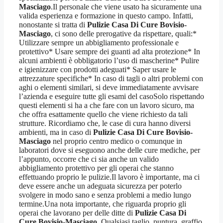
Masciago
.Il personale che viene usato ha sicuramente una
valida esperienza e formazione in questo campo. Infatti,
nonostante si tratta di
Pulizie Casa Di Cure Bovisio-
Masciago
, ci sono delle prerogative da rispettare, quali:*
Utilizzare sempre un abbigliamento professionale e
protettivo* Usare sempre dei guanti ad alta protezione* In
alcuni ambienti è obbligatorio l’uso di mascherine* Pulire
e igienizzare con prodotti adeguati* Saper usare le
attrezzature specifiche* In caso di tagli o altri problemi con
aghi o elementi similari, si deve immediatamente avvisare
l’azienda e eseguire tutte gli esami del casoSolo rispettando
questi elementi si ha a che fare con un lavoro sicuro, ma
che offra esattamente quello che viene richiesto da tali
strutture. Ricordiamo che, le case di cura hanno diversi
ambienti, ma in caso di
Pulizie Casa Di Cure Bovisio-
Masciago
nel proprio centro medico o comunque in
laboratori dove si eseguono anche delle cure mediche, per
l’appunto, occorre che ci sia anche un valido
abbigliamento protettivo per gli operai che stanno
effettuando proprio le pulizie.Il lavoro è importante, ma ci
deve essere anche un adeguata sicurezza per poterlo
svolgere in modo sano e senza problemi a medio lungo
termine.Una nota importante, che riguarda proprio gli
operai che lavorano per delle ditte di
Pulizie Casa Di
Cure Bovisio-Masciago
. Qualsiasi taglio, puntura, graffio