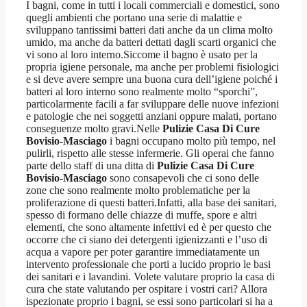
I bagni, come in tutti i locali commerciali e domestici, sono
quegli ambienti che portano una serie di malattie e
sviluppano tantissimi batteri dati anche da un clima molto
umido, ma anche da batteri dettati dagli scarti organici che
vi sono al loro interno.Siccome il bagno è usato per la
propria igiene personale, ma anche per problemi fisiologici
e si deve avere sempre una buona cura dell’igiene poiché i
batteri al loro interno sono realmente molto “sporchi”,
particolarmente facili a far sviluppare delle nuove infezioni
e patologie che nei soggetti anziani oppure malati, portano
conseguenze molto gravi.Nelle
Pulizie Casa Di Cure
Bovisio-Masciago
i bagni occupano molto più tempo, nel
pulirli, rispetto alle stesse infermerie. Gli operai che fanno
parte dello staff di una ditta di
Pulizie Casa Di Cure
Bovisio-Masciago
sono consapevoli che ci sono delle
zone che sono realmente molto problematiche per la
proliferazione di questi batteri.Infatti, alla base dei sanitari,
spesso di formano delle chiazze di muffe, spore e altri
elementi, che sono altamente infettivi ed è per questo che
occorre che ci siano dei detergenti igienizzanti e l’uso di
acqua a vapore per poter garantire immediatamente un
intervento professionale che porti a lucido proprio le basi
dei sanitari e i lavandini. Volete valutare proprio la casa di
cura che state valutando per ospitare i vostri cari? Allora
ispezionate proprio i bagni, se essi sono particolari si ha a