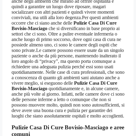
anche degli ambienti che mirano ad offrire ospitalità e
quindi a garantire un luogo dove riposare, magari
socializzare con altri pazienti e quindi vivere momenti
conviviali, ma utili alla loro degenza.Per questi ambienti
occorre che ci siano anche delle
Pulizie Casa Di Cure
Bovisio-Masciago
che si diversificano in base proprio ai
settori che ci sono. Oltre a pulire eventuale infermeria o
anche luogo di primo soccorso, dove ogni casa di cura ne
possiede almeno uno, ci sono le camere degli ospiti che
sono private.Le camere possono essere usate da un singolo
paziente o anche da più persone, mantenendo inalterato il
loro angolo di “privacy”, ma questo porta comunque a
richiedere una adeguata pulizia perché essi sono usati
quotidianamente. Nelle case di cura professionali, che sono
a conoscenza di quanto gli ambienti sani aiutano anche a
vivere meglio, si eseguono delle
Pulizie Casa Di Cure
Bovisio-Masciago
quotidianamente e, in alcune camere,
anche più volte al giorno. Infatti, nelle camere dove ci sono
delle persone inferme a letto o comunque che non si
possono muovere molto, quindi non sono autosufficienti, si
deve avere una buona cura e pulizia per garantire dei
luoghi che siano assolutamente ospitali e molto accoglienti.
Pulizie Casa Di Cure Bovisio-Masciago
e aree
comuni