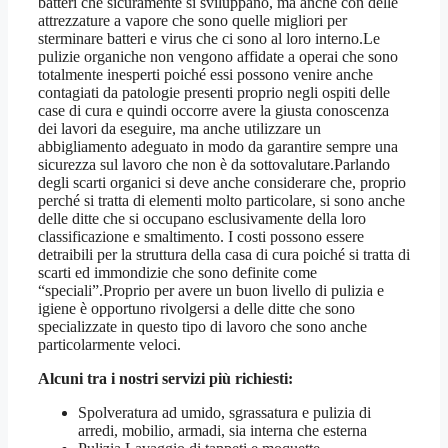
batteri che sicuramente si sviluppano, ma anche con delle
attrezzature a vapore che sono quelle migliori per
sterminare batteri e virus che ci sono al loro interno.Le
pulizie organiche non vengono affidate a operai che sono
totalmente inesperti poiché essi possono venire anche
contagiati da patologie presenti proprio negli ospiti delle
case di cura e quindi occorre avere la giusta conoscenza
dei lavori da eseguire, ma anche utilizzare un
abbigliamento adeguato in modo da garantire sempre una
sicurezza sul lavoro che non è da sottovalutare.Parlando
degli scarti organici si deve anche considerare che, proprio
perché si tratta di elementi molto particolare, si sono anche
delle ditte che si occupano esclusivamente della loro
classificazione e smaltimento. I costi possono essere
detraibili per la struttura della casa di cura poiché si tratta di
scarti ed immondizie che sono definite come
“speciali”.Proprio per avere un buon livello di pulizia e
igiene è opportuno rivolgersi a delle ditte che sono
specializzate in questo tipo di lavoro che sono anche
particolarmente veloci.
Alcuni tra i nostri servizi più richiesti:
Spolveratura ad umido, sgrassatura e pulizia di
arredi, mobilio, armadi, sia interna che esterna