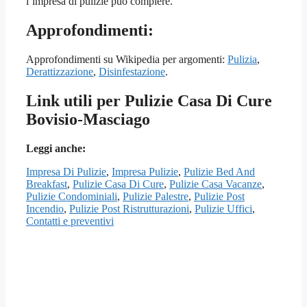
l’impresa di pulizie può compiere.
Approfondimenti:
Approfondimenti su Wikipedia per argomenti:
Pulizia
,
Derattizzazione
,
Disinfestazione
.
Link utili per Pulizie Casa Di Cure
Bovisio-Masciago
Leggi anche:
Impresa Di Pulizie
,
Impresa Pulizie
,
Pulizie Bed And
Breakfast
,
Pulizie Casa Di Cure
,
Pulizie Casa Vacanze
,
Pulizie Condominiali
,
Pulizie Palestre
,
Pulizie Post
Incendio
,
Pulizie Post Ristrutturazioni
,
Pulizie Uffici
,
Contatti e preventivi