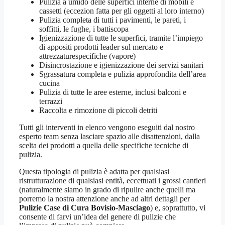
Pulizia a umido delle superfici interne di mobili e
cassetti (eccezion fatta per gli oggetti al loro interno)
Pulizia completa di tutti i pavimenti, le pareti, i
soffitti, le fughe, i battiscopa
Igienizzazione di tutte le superfici, tramite l’impiego
di appositi prodotti leader sul mercato e
attrezzaturespecifiche (vapore)
Disincrostazione e igienizzazione dei servizi sanitari
Sgrassatura completa e pulizia approfondita dell’area
cucina
Pulizia di tutte le aree esterne, inclusi balconi e
terrazzi
Raccolta e rimozione di piccoli detriti
Tutti gli interventi in elenco vengono eseguiti dal nostro
esperto team senza lasciare spazio alle disattenzioni, dalla
scelta dei prodotti a quella delle specifiche tecniche di
pulizia.
Questa tipologia di pulizia è adatta per qualsiasi
ristrutturazione di qualsiasi entità, eccettuati i grossi cantieri
(naturalmente siamo in grado di ripulire anche quelli ma
porremo la nostra attenzione anche ad altri dettagli per
Pulizie Case di Cura Bovisio-Masciago
) e, soprattutto, vi
consente di farvi un’idea del genere di pulizie che