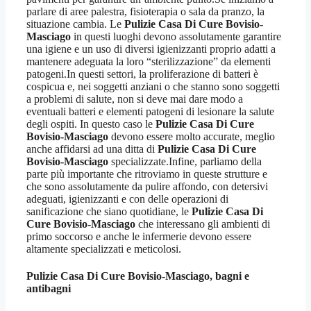
parlare di aree palestra, fisioterapia o sala da pranzo, la
situazione cambia. Le
Pulizie Casa Di Cure Bovisio-
Masciago
in questi luoghi devono assolutamente garantire
una igiene e un uso di diversi igienizzanti proprio adatti a
mantenere adeguata la loro “sterilizzazione” da elementi
patogeni.In questi settori, la proliferazione di batteri è
cospicua e, nei soggetti anziani o che stanno sono soggetti
a problemi di salute, non si deve mai dare modo a
eventuali batteri e elementi patogeni di lesionare la salute
degli ospiti. In questo caso le
Pulizie Casa Di Cure
Bovisio-Masciago
devono essere molto accurate, meglio
anche affidarsi ad una ditta di
Pulizie Casa Di Cure
Bovisio-Masciago
specializzate.Infine, parliamo della
parte più importante che ritroviamo in queste strutture e
che sono assolutamente da pulire affondo, con detersivi
adeguati, igienizzanti e con delle operazioni di
sanificazione che siano quotidiane, le
Pulizie Casa Di
Cure Bovisio-Masciago
che interessano gli ambienti di
primo soccorso e anche le infermerie devono essere
altamente specializzati e meticolosi.
Pulizie Casa Di Cure Bovisio-Masciago
, bagni e
antibagni