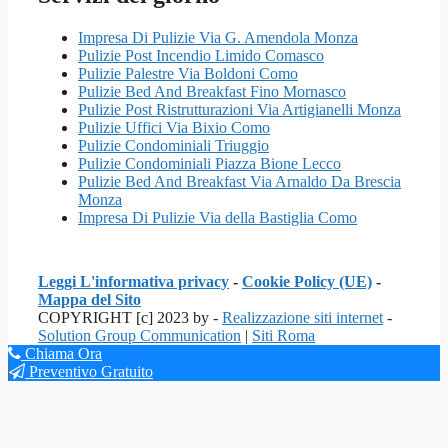
Impresa Di Pulizie Via G. Amendola Monza
Pulizie Post Incendio Limido Comasco
Pulizie Palestre Via Boldoni Como
Pulizie Bed And Breakfast Fino Mornasco
Pulizie Post Ristrutturazioni Via Artigianelli Monza
Pulizie Uffici Via Bixio Como
Pulizie Condominiali Triuggio
Pulizie Condominiali Piazza Bione Lecco
Pulizie Bed And Breakfast Via Arnaldo Da Brescia
Monza
Impresa Di Pulizie Via della Bastiglia Como
Leggi L'informativa privacy
-
Cookie Policy (UE)
-
Mappa del Sito
COPYRIGHT [c] 2023 by -
Realizzazione siti internet
-
Solution Group Communication
|
Siti Roma
Chiama Ora
Preventivo Gratuito