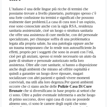
L’italiano è una delle lingue più ricche di termini che
possiamo trovare a livello planetario, purtroppo spesso c’è
una forte confusione tra termini e significati che possono
realmente dare problemi.La casa di cura non è un ospizio,
esse sono conosciute anche con la sigla RSA, residenza
sanitaria assistenziale, cioè un luogo o struttura sanitaria
che offre una assistenza di cure mediche, con del personale
specializzato, per chiunque soffra di una problematica
legata alla propria salute, ha una patologia oppure anche
un trauma temporaneo che lo rende non autosufficiente.In
effetti, proprio per i soggetti che sono in avanti con l’età,
cioè per gli anziani, spesso si rende necessario un aiuto da
parte di strutture e personale autorizzato nella loro
assistenza. Oltre alle cure sanitarie, si hanno a disposizione
anche degli ambienti che mirano ad offrire ospitalità e
quindi a garantire un luogo dove riposare, magari
socializzare con altri pazienti e quindi vivere momenti
conviviali, ma utili alla loro degenza.Per questi ambienti
occorre che ci siano anche delle
Pulizie Casa Di Cure
Brunate
che si diversificano in base proprio ai settori che
ci sono. Oltre a pulire eventuale infermeria o anche luogo
di primo soccorso, dove ogni casa di cura ne possiede
almeno uno, ci sono le camere degli ospiti che sono