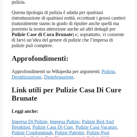
pulizia.
Questa tipologia di pulizia è adatta per qualsiasi
ristrutturazione di qualsiasi entità, eccettuati i grossi cantieri
(naturalmente siamo in grado di ripulire anche quelli ma
porremo la nostra attenzione anche ad altri dettagli per
Pulizie Case di Cura Brunate
) e, soprattutto, vi consente
di farvi un’idea del genere di pulizie che l’impresa di
pulizie può compiere.
Approfondimenti:
Approfondimenti su Wikipedia per argomenti:
Pulizia
,
Derattizzazione
,
Disinfestazione
.
Link utili per Pulizie Casa Di Cure
Brunate
Leggi anche:
Impresa Di Pulizie
,
Impresa Pulizie
,
Pulizie Bed And
Breakfast
,
Pulizie Casa Di Cure
,
Pulizie Casa Vacanze
,
Pulizie Condominiali
,
Pulizie Palestre
,
Pulizie Post