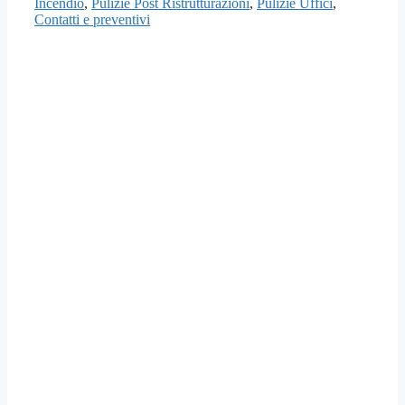
Incendio
,
Pulizie Post Ristrutturazioni
,
Pulizie Uffici
,
Contatti e preventivi