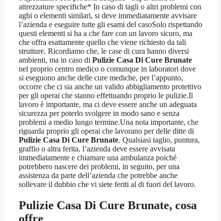
attrezzature specifiche* In caso di tagli o altri problemi con
aghi o elementi similari, si deve immediatamente avvisare
l’azienda e eseguire tutte gli esami del casoSolo rispettando
questi elementi si ha a che fare con un lavoro sicuro, ma
che offra esattamente quello che viene richiesto da tali
strutture. Ricordiamo che, le case di cura hanno diversi
ambienti, ma in caso di
Pulizie Casa Di Cure Brunate
nel proprio centro medico o comunque in laboratori dove
si eseguono anche delle cure mediche, per l’appunto,
occorre che ci sia anche un valido abbigliamento protettivo
per gli operai che stanno effettuando proprio le pulizie.Il
lavoro è importante, ma ci deve essere anche un adeguata
sicurezza per poterlo svolgere in modo sano e senza
problemi a medio lungo termine.Una nota importante, che
riguarda proprio gli operai che lavorano per delle ditte di
Pulizie Casa Di Cure Brunate
. Qualsiasi taglio, puntura,
graffio o altra ferita, l’azienda deve essere avvisata
immediatamente e chiamare una ambulanza poiché
potrebbero nascere dei problemi, in seguito, per una
assistenza da parte dell’azienda che potrebbe anche
sollevare il dubbio che vi siete feriti al di fuori del lavoro.
Pulizie Casa Di Cure Brunate
, cosa
offre