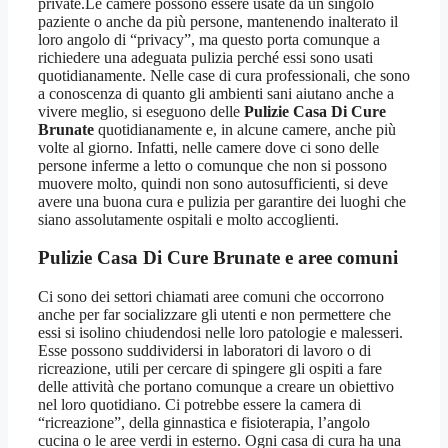
private.Le camere possono essere usate da un singolo
paziente o anche da più persone, mantenendo inalterato il
loro angolo di “privacy”, ma questo porta comunque a
richiedere una adeguata pulizia perché essi sono usati
quotidianamente. Nelle case di cura professionali, che sono
a conoscenza di quanto gli ambienti sani aiutano anche a
vivere meglio, si eseguono delle
Pulizie Casa Di Cure
Brunate
quotidianamente e, in alcune camere, anche più
volte al giorno. Infatti, nelle camere dove ci sono delle
persone inferme a letto o comunque che non si possono
muovere molto, quindi non sono autosufficienti, si deve
avere una buona cura e pulizia per garantire dei luoghi che
siano assolutamente ospitali e molto accoglienti.
Pulizie Casa Di Cure Brunate
e aree comuni
Ci sono dei settori chiamati aree comuni che occorrono
anche per far socializzare gli utenti e non permettere che
essi si isolino chiudendosi nelle loro patologie e malesseri.
Esse possono suddividersi in laboratori di lavoro o di
ricreazione, utili per cercare di spingere gli ospiti a fare
delle attività che portano comunque a creare un obiettivo
nel loro quotidiano. Ci potrebbe essere la camera di
“ricreazione”, della ginnastica e fisioterapia, l’angolo
cucina o le aree verdi in esterno. Ogni casa di cura ha una