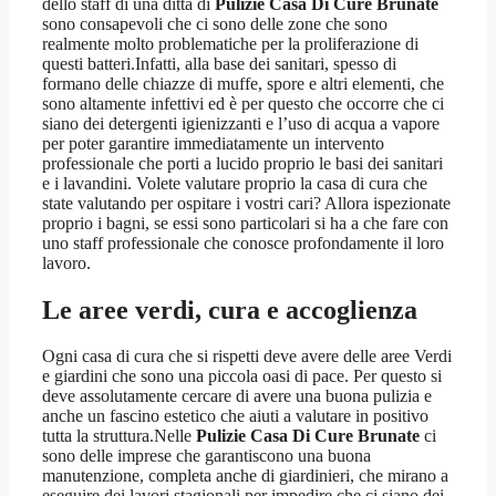
dello staff di una ditta di
Pulizie Casa Di Cure Brunate
sono consapevoli che ci sono delle zone che sono
realmente molto problematiche per la proliferazione di
questi batteri.Infatti, alla base dei sanitari, spesso di
formano delle chiazze di muffe, spore e altri elementi, che
sono altamente infettivi ed è per questo che occorre che ci
siano dei detergenti igienizzanti e l’uso di acqua a vapore
per poter garantire immediatamente un intervento
professionale che porti a lucido proprio le basi dei sanitari
e i lavandini. Volete valutare proprio la casa di cura che
state valutando per ospitare i vostri cari? Allora ispezionate
proprio i bagni, se essi sono particolari si ha a che fare con
uno staff professionale che conosce profondamente il loro
lavoro.
Le aree verdi, cura e accoglienza
Ogni casa di cura che si rispetti deve avere delle aree Verdi
e giardini che sono una piccola oasi di pace. Per questo si
deve assolutamente cercare di avere una buona pulizia e
anche un fascino estetico che aiuti a valutare in positivo
tutta la struttura.Nelle
Pulizie Casa Di Cure Brunate
ci
sono delle imprese che garantiscono una buona
manutenzione, completa anche di giardinieri, che mirano a
eseguire dei lavori stagionali per impedire che ci siano dei