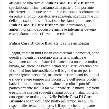
affidarsi ad una ditta di
Pulizie Casa Di Cure Brunate
specializzate.Infine, parliamo della parte più importante
che ritroviamo in queste strutture e che sono assolutamente
da pulire affondo, con detersivi adeguati, igienizzanti e con
delle operazioni di sanificazione che siano quotidiane, le
Pulizie Casa Di Cure Brunate
che interessano gli
ambienti di primo soccorso e anche le infermerie devono
essere altamente specializzati e meticolosi.
Pulizie Casa Di Cure Brunate
, bagni e antibagni
I bagni, come in tutti i locali commerciali e domestici, sono
quegli ambienti che portano una serie di malattie e
sviluppano tantissimi batteri dati anche da un clima molto
umido, ma anche da batteri dettati dagli scarti organici che
vi sono al loro interno.Siccome il bagno è usato per la
propria igiene personale, ma anche per problemi fisiologici
e si deve avere sempre una buona cura dell’igiene poiché i
batteri al loro interno sono realmente molto “sporchi”,
particolarmente facili a far sviluppare delle nuove infezioni
e patologie che nei soggetti anziani oppure malati, portano
conseguenze molto gravi.Nelle
Pulizie Casa Di Cure
Brunate
i bagni occupano molto più tempo, nel pulirli,
rispetto alle stesse infermerie. Gli operai che fanno parte