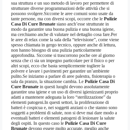
sua struttura e un suo metodo di lavoro per permettere di
strutturare diverse programmazioni delle attività che si
possono svolgere.Siccome le aree comuni sono usate da
tante persone, ma con diversi scopi, occorre che le
Pulizie
Casa Di Cure Brunate
siano anch’esse strutturate in
modo da garantire una buona pulizia e una buona igiene,
ma cerchiamo anche di valutare nel dettaglio cosa fare.Per
le aree di relax come la sala della “televisione”, come viene
spesso chiamata in gergo tecnico, oppure anche di lettura,
non hanno bisogno di una pulizia particolarmente
approfondita. Siccome si trascorrono poche ore al giorno
senza che ci sia un impegno particolare per il fisico o per
altri scopi, ecco che basta semplicemente togliere la
polvere e lavare i pavimenti per garantire un’ambiente
pulito.Se iniziamo a parlare di aree palestra, fisioterapia o
sala da pranzo, la situazione cambia. Le
Pulizie Casa Di
Cure Brunate
in questi luoghi devono assolutamente
garantire una igiene e un uso di diversi igienizzanti proprio
adatti a mantenere adeguata la loro “sterilizzazione” da
elementi patogeni.In questi settori, la proliferazione di
batteri è cospicua e, nei soggetti anziani o che stanno sono
soggetti a problemi di salute, non si deve mai dare modo a
eventuali batteri e elementi patogeni di lesionare la salute
degli ospiti. In questo caso le
Pulizie Casa Di Cure
Brunate
devono essere molto accurate, meglio anche