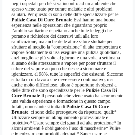
negli ospedali perché si va incontro ad un ambiente che
spesso viene usato per curare malattie e altri problemi
salutari. Per questo ci sono delle ditte specializzate per le
Pulizie Casa Di Cure Brunate
.Essi hanno una buona
esperienza nelle operazioni che riguardano proprio
l’ambito sanitario e rispettano anche tutte le leggi che
portano a richiedere dei detersivi utili alla loro
sanificazione, ma anche delle attrezzature studiate per
sfruttare al meglio la “composizione” di alta temperatura e
vapore.Solitamente si usa eseguire una pulizia quotidiana,
anzi meglio se più volte al giorno, e una volta a settimana
si usano delle attrezzature a vapore per poter sfruttare il
calore del vapore acqueo che riesce a sterminare e
igienizzare, al 98%, tutte le superfici che esistenti. Siccome
si tratta di un lavoro che deve essere continuativo, ma
anche molto difficoltoso, allora è opportuno rivolgersi a
delle ditte che sono specializzate per le
Pulizie Casa Di
Cure Brunate
.Il personale che viene usato ha sicuramente
una valida esperienza e formazione in questo campo.
Infatti, nonostante si tratta di
Pulizie Casa Di Cure
Brunate
, ci sono delle prerogative da rispettare, quali:*
Utilizzare sempre un abbigliamento professionale e
protettivo* Usare sempre dei guanti ad alta protezione* In
alcuni ambienti è obbligatorio l’uso di mascherine* Pulire
e igienizzare con prodotti adeguati* Saper usare le