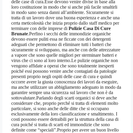
delle case di cura.Esse devono venire divise in base alla
loro costituzione in modo che si anche più facile smaltirli
in modo sano senza danni all’ambiente. Sicuramente si
tratta di un lavoro dove una buona esperienza e anche una
certa meticolosità che inizia proprio dallo staff medico per
terminare con delle imprese di
Pulizie Casa Di Cure
Brunate
.Perfino i secchi delle immondizie organiche
devono essere puliti essa ne ficcate con dei detergenti
adeguati che permettono di eliminare tutti i batteri che
sicuramente si sviluppano, ma anche con delle attrezzature
a vapore che sono quelle migliori per sterminare batteri e
virus che ci sono al loro interno.Le pulizie organiche non
vengono affidate a operai che sono totalmente inesperti
poiché essi possono venire anche contagiati da patologie
presenti proprio negli ospiti delle case di cura e quindi
occorre avere la giusta conoscenza dei lavori da eseguire,
ma anche utilizzare un abbigliamento adeguato in modo da
garantire sempre una sicurezza sul lavoro che non è da
sottovalutare.Parlando degli scarti organici si deve anche
considerare che, proprio perché si tratta di elementi molto
particolare, si sono anche delle ditte che si occupano
esclusivamente della loro classificazione e smaltimento. I
costi possono essere detraibili per la struttura della casa di
cura poiché si tratta di scarti ed immondizie che sono
definite come “speciali”.Proprio per avere un buon livello