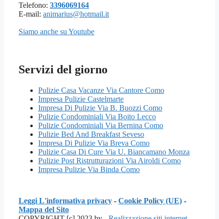
Telefono:
3396069164
E-mail:
animarius@hotmail.it
Siamo anche su Youtube
Servizi del giorno
Pulizie Casa Vacanze Via Cantore Como
Impresa Pulizie Castelmarte
Impresa Di Pulizie Via B. Buozzi Como
Pulizie Condominiali Via Boito Lecco
Pulizie Condominiali Via Bernina Como
Pulizie Bed And Breakfast Seveso
Impresa Di Pulizie Via Breva Como
Pulizie Casa Di Cure Via U. Biancamano Monza
Pulizie Post Ristrutturazioni Via Airoldi Como
Impresa Pulizie Via Binda Como
Leggi L'informativa privacy
-
Cookie Policy (UE)
-
Mappa del Sito
COPYRIGHT [c] 2023 by -
Realizzazione siti internet
-