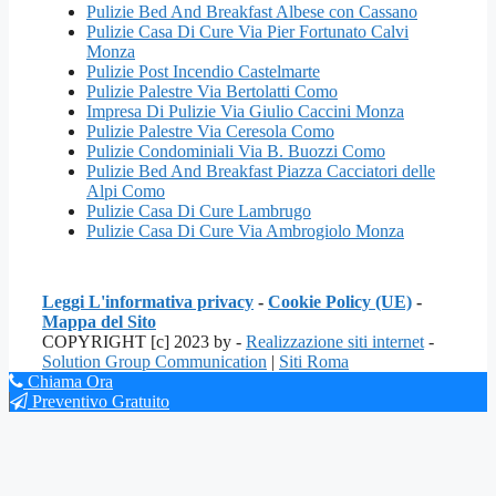
Pulizie Bed And Breakfast Albese con Cassano
Pulizie Casa Di Cure Via Pier Fortunato Calvi
Monza
Pulizie Post Incendio Castelmarte
Pulizie Palestre Via Bertolatti Como
Impresa Di Pulizie Via Giulio Caccini Monza
Pulizie Palestre Via Ceresola Como
Pulizie Condominiali Via B. Buozzi Como
Pulizie Bed And Breakfast Piazza Cacciatori delle
Alpi Como
Pulizie Casa Di Cure Lambrugo
Pulizie Casa Di Cure Via Ambrogiolo Monza
Leggi L'informativa privacy
-
Cookie Policy (UE)
-
Mappa del Sito
COPYRIGHT [c] 2023 by -
Realizzazione siti internet
-
Solution Group Communication
|
Siti Roma
Chiama Ora
Preventivo Gratuito