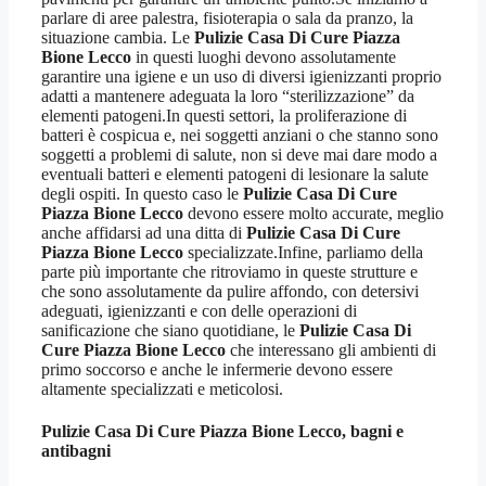
parlare di aree palestra, fisioterapia o sala da pranzo, la
situazione cambia. Le
Pulizie Casa Di Cure Piazza
Bione Lecco
in questi luoghi devono assolutamente
garantire una igiene e un uso di diversi igienizzanti proprio
adatti a mantenere adeguata la loro “sterilizzazione” da
elementi patogeni.In questi settori, la proliferazione di
batteri è cospicua e, nei soggetti anziani o che stanno sono
soggetti a problemi di salute, non si deve mai dare modo a
eventuali batteri e elementi patogeni di lesionare la salute
degli ospiti. In questo caso le
Pulizie Casa Di Cure
Piazza Bione Lecco
devono essere molto accurate, meglio
anche affidarsi ad una ditta di
Pulizie Casa Di Cure
Piazza Bione Lecco
specializzate.Infine, parliamo della
parte più importante che ritroviamo in queste strutture e
che sono assolutamente da pulire affondo, con detersivi
adeguati, igienizzanti e con delle operazioni di
sanificazione che siano quotidiane, le
Pulizie Casa Di
Cure Piazza Bione Lecco
che interessano gli ambienti di
primo soccorso e anche le infermerie devono essere
altamente specializzati e meticolosi.
Pulizie Casa Di Cure Piazza Bione Lecco
, bagni e
antibagni