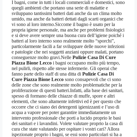
I bagni, come in tutti i locali commerciali e domestici, sono
quegli ambienti che portano una serie di malattie e
sviluppano tantissimi batteri dati anche da un clima molto
umido, ma anche da batteri dettati dagli scarti organici che
vi sono al loro interno.Siccome il bagno è usato per la
propria igiene personale, ma anche per problemi fisiologici
e si deve avere sempre una buona cura dell’igiene poiché i
batteri al loro interno sono realmente molto “sporchi”,
particolarmente facili a far sviluppare delle nuove infezioni
e patologie che nei soggetti anziani oppure malati, portano
conseguenze molto gravi.Nelle
Pulizie Casa Di Cure
Piazza Bione Lecco
i bagni occupano molto più tempo,
nel pulirli, rispetto alle stesse infermerie. Gli operai che
fanno parte dello staff di una ditta di
Pulizie Casa Di
Cure Piazza Bione Lecco
sono consapevoli che ci sono
delle zone che sono realmente molto problematiche per la
proliferazione di questi batteri.Infatti, alla base dei sanitari,
spesso di formano delle chiazze di muffe, spore e altri
elementi, che sono altamente infettivi ed è per questo che
occorre che ci siano dei detergenti igienizzanti e l’uso di
acqua a vapore per poter garantire immediatamente un
intervento professionale che porti a lucido proprio le basi
dei sanitari e i lavandini. Volete valutare proprio la casa di
cura che state valutando per ospitare i vostri cari? Allora
ispezionate proprio i bagni, se essi sono particolari si ha a