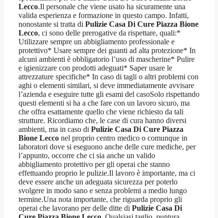
Lecco
.Il personale che viene usato ha sicuramente una
valida esperienza e formazione in questo campo. Infatti,
nonostante si tratta di
Pulizie Casa Di Cure Piazza Bione
Lecco
, ci sono delle prerogative da rispettare, quali:*
Utilizzare sempre un abbigliamento professionale e
protettivo* Usare sempre dei guanti ad alta protezione* In
alcuni ambienti è obbligatorio l’uso di mascherine* Pulire
e igienizzare con prodotti adeguati* Saper usare le
attrezzature specifiche* In caso di tagli o altri problemi con
aghi o elementi similari, si deve immediatamente avvisare
l’azienda e eseguire tutte gli esami del casoSolo rispettando
questi elementi si ha a che fare con un lavoro sicuro, ma
che offra esattamente quello che viene richiesto da tali
strutture. Ricordiamo che, le case di cura hanno diversi
ambienti, ma in caso di
Pulizie Casa Di Cure Piazza
Bione Lecco
nel proprio centro medico o comunque in
laboratori dove si eseguono anche delle cure mediche, per
l’appunto, occorre che ci sia anche un valido
abbigliamento protettivo per gli operai che stanno
effettuando proprio le pulizie.Il lavoro è importante, ma ci
deve essere anche un adeguata sicurezza per poterlo
svolgere in modo sano e senza problemi a medio lungo
termine.Una nota importante, che riguarda proprio gli
operai che lavorano per delle ditte di
Pulizie Casa Di
Cure Piazza Bione Lecco
. Qualsiasi taglio, puntura,