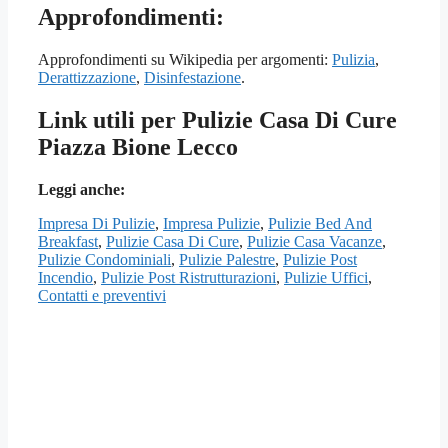
Approfondimenti:
Approfondimenti su Wikipedia per argomenti:
Pulizia
,
Derattizzazione
,
Disinfestazione
.
Link utili per Pulizie Casa Di Cure
Piazza Bione Lecco
Leggi anche:
Impresa Di Pulizie
,
Impresa Pulizie
,
Pulizie Bed And
Breakfast
,
Pulizie Casa Di Cure
,
Pulizie Casa Vacanze
,
Pulizie Condominiali
,
Pulizie Palestre
,
Pulizie Post
Incendio
,
Pulizie Post Ristrutturazioni
,
Pulizie Uffici
,
Contatti e preventivi