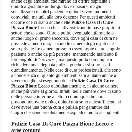
anche degli ambienti che mirano ad offrire ospitalità e
quindi a garantire un luogo dove riposare, magari
socializzare con altri pazienti e quindi vivere momenti
conviviali, ma utili alla loro degenza.Per questi ambienti
occorre che ci siano anche delle
Pulizie Casa Di Cure
Piazza Bione Lecco
che si diversificano in base proprio ai
settori che ci sono. Oltre a pulire eventuale infermeria o
anche luogo di primo soccorso, dove ogni casa di cura ne
possiede almeno uno, ci sono le camere degli ospiti che
sono private.Le camere possono essere usate da un singolo
paziente o anche da più persone, mantenendo inalterato il
loro angolo di “privacy”, ma questo porta comunque a
richiedere una adeguata pulizia perché essi sono usati
quotidianamente. Nelle case di cura professionali, che sono
a conoscenza di quanto gli ambienti sani aiutano anche a
vivere meglio, si eseguono delle
Pulizie Casa Di Cure
Piazza Bione Lecco
quotidianamente e, in alcune camere,
anche più volte al giorno. Infatti, nelle camere dove ci sono
delle persone inferme a letto o comunque che non si
possono muovere molto, quindi non sono autosufficienti, si
deve avere una buona cura e pulizia per garantire dei
luoghi che siano assolutamente ospitali e molto accoglienti.
Pulizie Casa Di Cure Piazza Bione Lecco
e
aree comuni