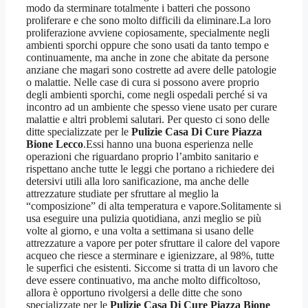
modo da sterminare totalmente i batteri che possono
proliferare e che sono molto difficili da eliminare.La loro
proliferazione avviene copiosamente, specialmente negli
ambienti sporchi oppure che sono usati da tanto tempo e
continuamente, ma anche in zone che abitate da persone
anziane che magari sono costrette ad avere delle patologie
o malattie. Nelle case di cura si possono avere proprio
degli ambienti sporchi, come negli ospedali perché si va
incontro ad un ambiente che spesso viene usato per curare
malattie e altri problemi salutari. Per questo ci sono delle
ditte specializzate per le
Pulizie Casa Di Cure Piazza
Bione Lecco
.Essi hanno una buona esperienza nelle
operazioni che riguardano proprio l’ambito sanitario e
rispettano anche tutte le leggi che portano a richiedere dei
detersivi utili alla loro sanificazione, ma anche delle
attrezzature studiate per sfruttare al meglio la
“composizione” di alta temperatura e vapore.Solitamente si
usa eseguire una pulizia quotidiana, anzi meglio se più
volte al giorno, e una volta a settimana si usano delle
attrezzature a vapore per poter sfruttare il calore del vapore
acqueo che riesce a sterminare e igienizzare, al 98%, tutte
le superfici che esistenti. Siccome si tratta di un lavoro che
deve essere continuativo, ma anche molto difficoltoso,
allora è opportuno rivolgersi a delle ditte che sono
specializzate per le
Pulizie Casa Di Cure Piazza Bione