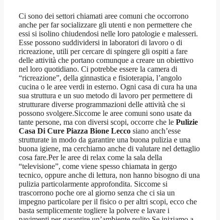
Ci sono dei settori chiamati aree comuni che occorrono
anche per far socializzare gli utenti e non permettere che
essi si isolino chiudendosi nelle loro patologie e malesseri.
Esse possono suddividersi in laboratori di lavoro o di
ricreazione, utili per cercare di spingere gli ospiti a fare
delle attività che portano comunque a creare un obiettivo
nel loro quotidiano. Ci potrebbe essere la camera di
“ricreazione”, della ginnastica e fisioterapia, l’angolo
cucina o le aree verdi in esterno. Ogni casa di cura ha una
sua struttura e un suo metodo di lavoro per permettere di
strutturare diverse programmazioni delle attività che si
possono svolgere.Siccome le aree comuni sono usate da
tante persone, ma con diversi scopi, occorre che le
Pulizie
Casa Di Cure Piazza Bione Lecco
siano anch’esse
strutturate in modo da garantire una buona pulizia e una
buona igiene, ma cerchiamo anche di valutare nel dettaglio
cosa fare.Per le aree di relax come la sala della
“televisione”, come viene spesso chiamata in gergo
tecnico, oppure anche di lettura, non hanno bisogno di una
pulizia particolarmente approfondita. Siccome si
trascorrono poche ore al giorno senza che ci sia un
impegno particolare per il fisico o per altri scopi, ecco che
basta semplicemente togliere la polvere e lavare i
pavimenti per garantire un’ambiente pulito.Se iniziamo a