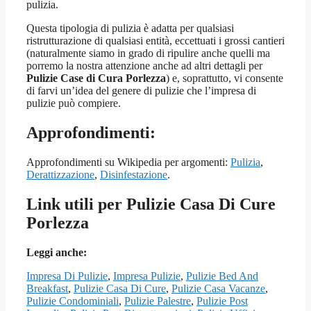
pulizia.
Questa tipologia di pulizia è adatta per qualsiasi
ristrutturazione di qualsiasi entità, eccettuati i grossi cantieri
(naturalmente siamo in grado di ripulire anche quelli ma
porremo la nostra attenzione anche ad altri dettagli per
Pulizie Case di Cura Porlezza
) e, soprattutto, vi consente
di farvi un’idea del genere di pulizie che l’impresa di
pulizie può compiere.
Approfondimenti:
Approfondimenti su Wikipedia per argomenti:
Pulizia
,
Derattizzazione
,
Disinfestazione
.
Link utili per Pulizie Casa Di Cure
Porlezza
Leggi anche:
Impresa Di Pulizie
,
Impresa Pulizie
,
Pulizie Bed And
Breakfast
,
Pulizie Casa Di Cure
,
Pulizie Casa Vacanze
,
Pulizie Condominiali
,
Pulizie Palestre
,
Pulizie Post