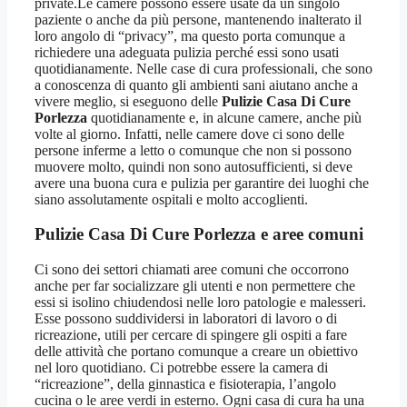
private.Le camere possono essere usate da un singolo
paziente o anche da più persone, mantenendo inalterato il
loro angolo di “privacy”, ma questo porta comunque a
richiedere una adeguata pulizia perché essi sono usati
quotidianamente. Nelle case di cura professionali, che sono
a conoscenza di quanto gli ambienti sani aiutano anche a
vivere meglio, si eseguono delle
Pulizie Casa Di Cure
Porlezza
quotidianamente e, in alcune camere, anche più
volte al giorno. Infatti, nelle camere dove ci sono delle
persone inferme a letto o comunque che non si possono
muovere molto, quindi non sono autosufficienti, si deve
avere una buona cura e pulizia per garantire dei luoghi che
siano assolutamente ospitali e molto accoglienti.
Pulizie Casa Di Cure Porlezza
e aree comuni
Ci sono dei settori chiamati aree comuni che occorrono
anche per far socializzare gli utenti e non permettere che
essi si isolino chiudendosi nelle loro patologie e malesseri.
Esse possono suddividersi in laboratori di lavoro o di
ricreazione, utili per cercare di spingere gli ospiti a fare
delle attività che portano comunque a creare un obiettivo
nel loro quotidiano. Ci potrebbe essere la camera di
“ricreazione”, della ginnastica e fisioterapia, l’angolo
cucina o le aree verdi in esterno. Ogni casa di cura ha una