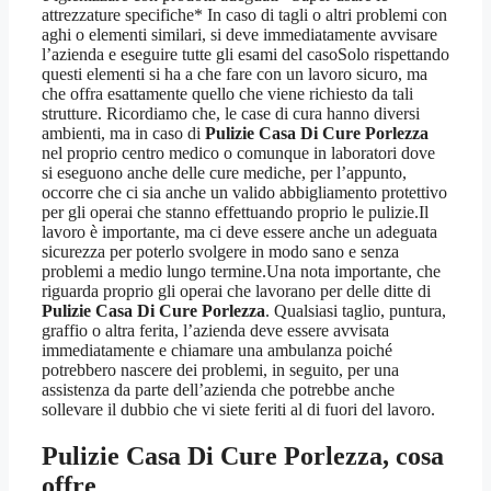
attrezzature specifiche* In caso di tagli o altri problemi con
aghi o elementi similari, si deve immediatamente avvisare
l’azienda e eseguire tutte gli esami del casoSolo rispettando
questi elementi si ha a che fare con un lavoro sicuro, ma
che offra esattamente quello che viene richiesto da tali
strutture. Ricordiamo che, le case di cura hanno diversi
ambienti, ma in caso di
Pulizie Casa Di Cure Porlezza
nel proprio centro medico o comunque in laboratori dove
si eseguono anche delle cure mediche, per l’appunto,
occorre che ci sia anche un valido abbigliamento protettivo
per gli operai che stanno effettuando proprio le pulizie.Il
lavoro è importante, ma ci deve essere anche un adeguata
sicurezza per poterlo svolgere in modo sano e senza
problemi a medio lungo termine.Una nota importante, che
riguarda proprio gli operai che lavorano per delle ditte di
Pulizie Casa Di Cure Porlezza
. Qualsiasi taglio, puntura,
graffio o altra ferita, l’azienda deve essere avvisata
immediatamente e chiamare una ambulanza poiché
potrebbero nascere dei problemi, in seguito, per una
assistenza da parte dell’azienda che potrebbe anche
sollevare il dubbio che vi siete feriti al di fuori del lavoro.
Pulizie Casa Di Cure Porlezza
, cosa
offre