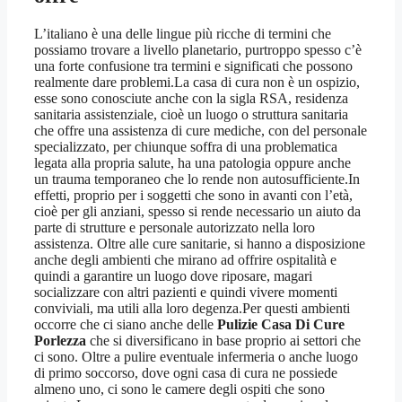
L’italiano è una delle lingue più ricche di termini che
possiamo trovare a livello planetario, purtroppo spesso c’è
una forte confusione tra termini e significati che possono
realmente dare problemi.La casa di cura non è un ospizio,
esse sono conosciute anche con la sigla RSA, residenza
sanitaria assistenziale, cioè un luogo o struttura sanitaria
che offre una assistenza di cure mediche, con del personale
specializzato, per chiunque soffra di una problematica
legata alla propria salute, ha una patologia oppure anche
un trauma temporaneo che lo rende non autosufficiente.In
effetti, proprio per i soggetti che sono in avanti con l’età,
cioè per gli anziani, spesso si rende necessario un aiuto da
parte di strutture e personale autorizzato nella loro
assistenza. Oltre alle cure sanitarie, si hanno a disposizione
anche degli ambienti che mirano ad offrire ospitalità e
quindi a garantire un luogo dove riposare, magari
socializzare con altri pazienti e quindi vivere momenti
conviviali, ma utili alla loro degenza.Per questi ambienti
occorre che ci siano anche delle
Pulizie Casa Di Cure
Porlezza
che si diversificano in base proprio ai settori che
ci sono. Oltre a pulire eventuale infermeria o anche luogo
di primo soccorso, dove ogni casa di cura ne possiede
almeno uno, ci sono le camere degli ospiti che sono