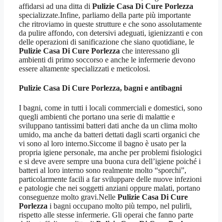
affidarsi ad una ditta di
Pulizie Casa Di Cure Porlezza
specializzate.Infine, parliamo della parte più importante
che ritroviamo in queste strutture e che sono assolutamente
da pulire affondo, con detersivi adeguati, igienizzanti e con
delle operazioni di sanificazione che siano quotidiane, le
Pulizie Casa Di Cure Porlezza
che interessano gli
ambienti di primo soccorso e anche le infermerie devono
essere altamente specializzati e meticolosi.
Pulizie Casa Di Cure Porlezza
, bagni e antibagni
I bagni, come in tutti i locali commerciali e domestici, sono
quegli ambienti che portano una serie di malattie e
sviluppano tantissimi batteri dati anche da un clima molto
umido, ma anche da batteri dettati dagli scarti organici che
vi sono al loro interno.Siccome il bagno è usato per la
propria igiene personale, ma anche per problemi fisiologici
e si deve avere sempre una buona cura dell’igiene poiché i
batteri al loro interno sono realmente molto “sporchi”,
particolarmente facili a far sviluppare delle nuove infezioni
e patologie che nei soggetti anziani oppure malati, portano
conseguenze molto gravi.Nelle
Pulizie Casa Di Cure
Porlezza
i bagni occupano molto più tempo, nel pulirli,
rispetto alle stesse infermerie. Gli operai che fanno parte