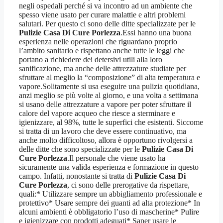
negli ospedali perché si va incontro ad un ambiente che
spesso viene usato per curare malattie e altri problemi
salutari. Per questo ci sono delle ditte specializzate per le
Pulizie Casa Di Cure Porlezza
.Essi hanno una buona
esperienza nelle operazioni che riguardano proprio
l’ambito sanitario e rispettano anche tutte le leggi che
portano a richiedere dei detersivi utili alla loro
sanificazione, ma anche delle attrezzature studiate per
sfruttare al meglio la “composizione” di alta temperatura e
vapore.Solitamente si usa eseguire una pulizia quotidiana,
anzi meglio se più volte al giorno, e una volta a settimana
si usano delle attrezzature a vapore per poter sfruttare il
calore del vapore acqueo che riesce a sterminare e
igienizzare, al 98%, tutte le superfici che esistenti. Siccome
si tratta di un lavoro che deve essere continuativo, ma
anche molto difficoltoso, allora è opportuno rivolgersi a
delle ditte che sono specializzate per le
Pulizie Casa Di
Cure Porlezza
.Il personale che viene usato ha
sicuramente una valida esperienza e formazione in questo
campo. Infatti, nonostante si tratta di
Pulizie Casa Di
Cure Porlezza
, ci sono delle prerogative da rispettare,
quali:* Utilizzare sempre un abbigliamento professionale e
protettivo* Usare sempre dei guanti ad alta protezione* In
alcuni ambienti è obbligatorio l’uso di mascherine* Pulire
e igienizzare con prodotti adeguati* Saper usare le