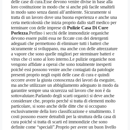
delle case di cura.Esse devono venire divise in base alla
loro costituzione in modo che si anche più facile smaltirli
in modo sano senza danni all’ambiente. Sicuramente si
tratta di un lavoro dove una buona esperienza e anche una
certa meticolosità che inizia proprio dallo staff medico per
terminare con delle imprese di
Pulizie Casa Di Cure
Porlezza
.Perfino i secchi delle immondizie organiche
devono essere puliti essa ne ficcate con dei detergenti
adeguati che permettono di eliminare tutti i batteri che
sicuramente si sviluppano, ma anche con delle attrezzature
a vapore che sono quelle migliori per sterminare batteri e
virus che ci sono al loro interno.Le pulizie organiche non
vengono affidate a operai che sono totalmente inesperti
poiché essi possono venire anche contagiati da patologie
presenti proprio negli ospiti delle case di cura e quindi
occorre avere la giusta conoscenza dei lavori da eseguire,
ma anche utilizzare un abbigliamento adeguato in modo da
garantire sempre una sicurezza sul lavoro che non è da
sottovalutare.Parlando degli scarti organici si deve anche
considerare che, proprio perché si tratta di elementi molto
particolare, si sono anche delle ditte che si occupano
esclusivamente della loro classificazione e smaltimento. I
costi possono essere detraibili per la struttura della casa di
cura poiché si tratta di scarti ed immondizie che sono
definite come “speciali”.Proprio per avere un buon livello