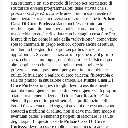
sua struttura e un suo metodo di lavoro per permettere di
strutturare diverse programmazioni delle attività che si
possono svolgere.Siccome le aree comuni sono usate da
tante persone, ma con diversi scopi, occorre che le
Pulizie
Casa Di Cure Porlezza
siano anch’esse strutturate in
modo da garantire una buona pulizia e una buona igiene,
ma cerchiamo anche di valutare nel dettaglio cosa fare.Per
le aree di relax come la sala della “televisione”, come viene
spesso chiamata in gergo tecnico, oppure anche di lettura,
non hanno bisogno di una pulizia particolarmente
approfondita. Siccome si trascorrono poche ore al giorno
senza che ci sia un impegno particolare per il fisico o per
altri scopi, ecco che basta semplicemente togliere la
polvere e lavare i pavimenti per garantire un’ambiente
pulito.Se iniziamo a parlare di aree palestra, fisioterapia o
sala da pranzo, la situazione cambia. Le
Pulizie Casa Di
Cure Porlezza
in questi luoghi devono assolutamente
garantire una igiene e un uso di diversi igienizzanti proprio
adatti a mantenere adeguata la loro “sterilizzazione” da
elementi patogeni.In questi settori, la proliferazione di
batteri è cospicua e, nei soggetti anziani o che stanno sono
soggetti a problemi di salute, non si deve mai dare modo a
eventuali batteri e elementi patogeni di lesionare la salute
degli ospiti. In questo caso le
Pulizie Casa Di Cure
Porlezza
devono essere molto accurate, meglio anche