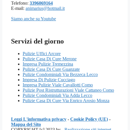
Telefono:
3396069164
E-mail:
animarius@hotmail.it
Siamo anche su Youtube
Servizi del giorno
Pulizie Uffici Arcore
Pulizie Casa Di Cure Merone
Impresa Pulizie Tremezzina
Pulizie Casa Di Cure Guanzate
Pulizie Condominiali Via Bezzeca Lecco
Impresa Di Pulizie Cucciago
Impresa Pulizie Viale Cavallotti Como
Pulizie Post Ristrutturazioni Viale Cattaneo Como
Pulizie Condominiali Via Adda Lecco
Pulizie Casa Di Cure Via Enrico Arosio Monza
Leggi L'informativa privacy
-
Cookie Policy (UE)
-
Mappa del Sito
COPYRIGHT [c] 2023 by -
Realizzazione siti internet
-