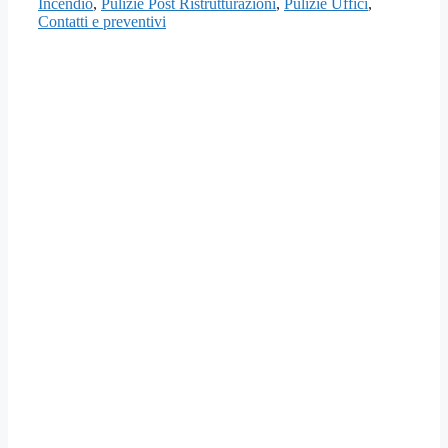
Incendio
,
Pulizie Post Ristrutturazioni
,
Pulizie Uffici
,
Contatti e preventivi