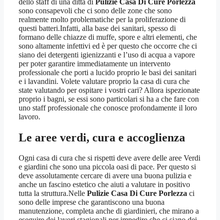
dello staff di una ditta di
Pulizie Casa Di Cure Porlezza
sono consapevoli che ci sono delle zone che sono
realmente molto problematiche per la proliferazione di
questi batteri.Infatti, alla base dei sanitari, spesso di
formano delle chiazze di muffe, spore e altri elementi, che
sono altamente infettivi ed è per questo che occorre che ci
siano dei detergenti igienizzanti e l’uso di acqua a vapore
per poter garantire immediatamente un intervento
professionale che porti a lucido proprio le basi dei sanitari
e i lavandini. Volete valutare proprio la casa di cura che
state valutando per ospitare i vostri cari? Allora ispezionate
proprio i bagni, se essi sono particolari si ha a che fare con
uno staff professionale che conosce profondamente il loro
lavoro.
Le aree verdi, cura e accoglienza
Ogni casa di cura che si rispetti deve avere delle aree Verdi
e giardini che sono una piccola oasi di pace. Per questo si
deve assolutamente cercare di avere una buona pulizia e
anche un fascino estetico che aiuti a valutare in positivo
tutta la struttura.Nelle
Pulizie Casa Di Cure Porlezza
ci
sono delle imprese che garantiscono una buona
manutenzione, completa anche di giardinieri, che mirano a
eseguire dei lavori stagionali per impedire che ci siano dei