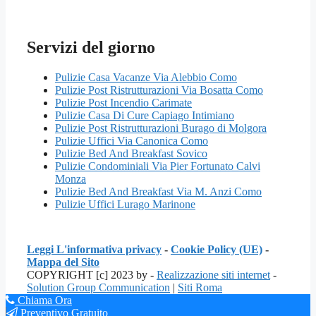
Servizi del giorno
Pulizie Casa Vacanze Via Alebbio Como
Pulizie Post Ristrutturazioni Via Bosatta Como
Pulizie Post Incendio Carimate
Pulizie Casa Di Cure Capiago Intimiano
Pulizie Post Ristrutturazioni Burago di Molgora
Pulizie Uffici Via Canonica Como
Pulizie Bed And Breakfast Sovico
Pulizie Condominiali Via Pier Fortunato Calvi
Monza
Pulizie Bed And Breakfast Via M. Anzi Como
Pulizie Uffici Lurago Marinone
Leggi L'informativa privacy
-
Cookie Policy (UE)
-
Mappa del Sito
COPYRIGHT [c] 2023 by -
Realizzazione siti internet
-
Solution Group Communication
|
Siti Roma
Chiama Ora
Preventivo Gratuito