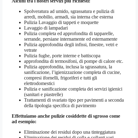
Alcuni tra i nostri servizi più richiesti:
Spolveratura ad umido, sgrassatura e pulizia di
arredi, mobilio, armadi, sia interna che esterna
Pulizia Lavaggio di tappeti e moquette
Lavaggio di lampadari
Pulizia completa ed approfondita di tapparelle,
serrande, persiane internamente ed esternamente
Pulizia approfondita degli infissi, finestre, vetri e
vetrate
Pulizia fughe, porte interne e battiscopa
approfondita di termosifoni, di pompe di calore etc.
Pulizia approfondita, inclusa la sgrassatura, la
sanificazione, l’igienizzazione completa di cucine,
compresi ifornelli, frigoriferi e tutti gli
elettrodomestici
Pulizia e sanificazione completa dei servizi igienici
(sanitari e piastrelle)
Trattamenti di svariato tipo per pavimenti a seconda
della tipologia specifica di pavimento
Effettuiamo anche pulizie cosiddette di sgrosso come
ad esempio:
Eliminazione dei residui dopo una tinteggiatura
Eliminazione dei residui di colla e collanti vari