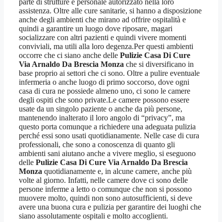
parte di strutture e personale autorizzato nella loro
assistenza. Oltre alle cure sanitarie, si hanno a disposizione
anche degli ambienti che mirano ad offrire ospitalità e
quindi a garantire un luogo dove riposare, magari
socializzare con altri pazienti e quindi vivere momenti
conviviali, ma utili alla loro degenza.Per questi ambienti
occorre che ci siano anche delle
Pulizie Casa Di Cure
Via Arnaldo Da Brescia Monza
che si diversificano in
base proprio ai settori che ci sono. Oltre a pulire eventuale
infermeria o anche luogo di primo soccorso, dove ogni
casa di cura ne possiede almeno uno, ci sono le camere
degli ospiti che sono private.Le camere possono essere
usate da un singolo paziente o anche da più persone,
mantenendo inalterato il loro angolo di “privacy”, ma
questo porta comunque a richiedere una adeguata pulizia
perché essi sono usati quotidianamente. Nelle case di cura
professionali, che sono a conoscenza di quanto gli
ambienti sani aiutano anche a vivere meglio, si eseguono
delle
Pulizie Casa Di Cure Via Arnaldo Da Brescia
Monza
quotidianamente e, in alcune camere, anche più
volte al giorno. Infatti, nelle camere dove ci sono delle
persone inferme a letto o comunque che non si possono
muovere molto, quindi non sono autosufficienti, si deve
avere una buona cura e pulizia per garantire dei luoghi che
siano assolutamente ospitali e molto accoglienti.