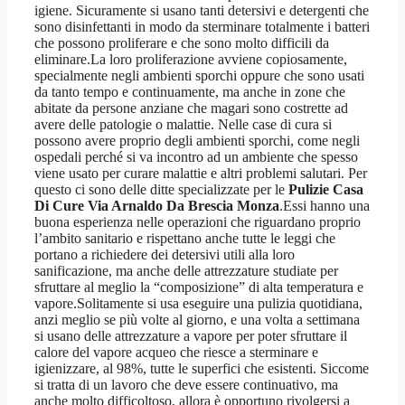
igiene. Sicuramente si usano tanti detersivi e detergenti che
sono disinfettanti in modo da sterminare totalmente i batteri
che possono proliferare e che sono molto difficili da
eliminare.La loro proliferazione avviene copiosamente,
specialmente negli ambienti sporchi oppure che sono usati
da tanto tempo e continuamente, ma anche in zone che
abitate da persone anziane che magari sono costrette ad
avere delle patologie o malattie. Nelle case di cura si
possono avere proprio degli ambienti sporchi, come negli
ospedali perché si va incontro ad un ambiente che spesso
viene usato per curare malattie e altri problemi salutari. Per
questo ci sono delle ditte specializzate per le
Pulizie Casa
Di Cure Via Arnaldo Da Brescia Monza
.Essi hanno una
buona esperienza nelle operazioni che riguardano proprio
l’ambito sanitario e rispettano anche tutte le leggi che
portano a richiedere dei detersivi utili alla loro
sanificazione, ma anche delle attrezzature studiate per
sfruttare al meglio la “composizione” di alta temperatura e
vapore.Solitamente si usa eseguire una pulizia quotidiana,
anzi meglio se più volte al giorno, e una volta a settimana
si usano delle attrezzature a vapore per poter sfruttare il
calore del vapore acqueo che riesce a sterminare e
igienizzare, al 98%, tutte le superfici che esistenti. Siccome
si tratta di un lavoro che deve essere continuativo, ma
anche molto difficoltoso, allora è opportuno rivolgersi a