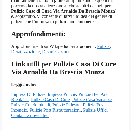
(naturalmente siamo in grado di ripulire anche quelli ma
porremo la nostra attenzione anche ad altri dettagli per
Pulizie Case di Cura Via Arnaldo Da Brescia Monza
)
e, soprattutto, vi consente di farvi un’idea del genere di
pulizie che l’impresa di pulizie può compiere.
Approfondimenti:
Approfondimenti su Wikipedia per argomenti:
Pulizia
,
Derattizzazione
,
Disinfestazione
.
Link utili per Pulizie Casa Di Cure
Via Arnaldo Da Brescia Monza
Leggi anche:
Impresa Di Pulizie
,
Impresa Pulizie
,
Pulizie Bed And
Breakfast
,
Pulizie Casa Di Cure
,
Pulizie Casa Vacanze
,
Pulizie Condominiali
,
Pulizie Palestre
,
Pulizie Post
Incendio
,
Pulizie Post Ristrutturazioni
,
Pulizie Uffici
,
Contatti e preventivi