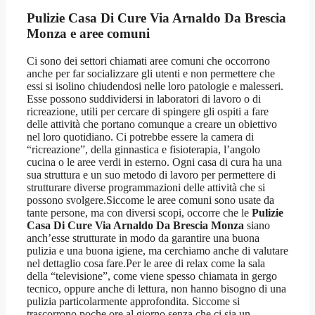
Pulizie Casa Di Cure Via Arnaldo Da Brescia
Monza
e aree comuni
Ci sono dei settori chiamati aree comuni che occorrono
anche per far socializzare gli utenti e non permettere che
essi si isolino chiudendosi nelle loro patologie e malesseri.
Esse possono suddividersi in laboratori di lavoro o di
ricreazione, utili per cercare di spingere gli ospiti a fare
delle attività che portano comunque a creare un obiettivo
nel loro quotidiano. Ci potrebbe essere la camera di
“ricreazione”, della ginnastica e fisioterapia, l’angolo
cucina o le aree verdi in esterno. Ogni casa di cura ha una
sua struttura e un suo metodo di lavoro per permettere di
strutturare diverse programmazioni delle attività che si
possono svolgere.Siccome le aree comuni sono usate da
tante persone, ma con diversi scopi, occorre che le
Pulizie
Casa Di Cure Via Arnaldo Da Brescia Monza
siano
anch’esse strutturate in modo da garantire una buona
pulizia e una buona igiene, ma cerchiamo anche di valutare
nel dettaglio cosa fare.Per le aree di relax come la sala
della “televisione”, come viene spesso chiamata in gergo
tecnico, oppure anche di lettura, non hanno bisogno di una
pulizia particolarmente approfondita. Siccome si
trascorrono poche ore al giorno senza che ci sia un