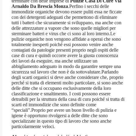
terminare con delle imprese di
Pulizie Casa Di Cure Via
Arnaldo Da Brescia Monza
.Perfino i secchi delle
immondizie organiche devono essere puliti essa ne ficcate
con dei detergenti adeguati che permettono di eliminare
tutti i batteri che sicuramente si sviluppano, ma anche con
delle attrezzature a vapore che sono quelle migliori per
sterminare batteri e virus che ci sono al loro interno.Le
pulizie organiche non vengono affidate a operai che sono
totalmente inesperti poiché essi possono venire anche
contagiati da patologie presenti proprio negli ospiti delle
case di cura e quindi occorre avere la giusta conoscenza
dei lavori da eseguire, ma anche utilizzare un
abbigliamento adeguato in modo da garantire sempre una
sicurezza sul lavoro che non è da sottovalutare.Parlando
degli scarti organici si deve anche considerare che, proprio
perché si tratta di elementi molto particolare, si sono anche
delle ditte che si occupano esclusivamente della loro
classificazione e smaltimento. I costi possono essere
detraibili per la struttura della casa di cura poiché si tratta di
scarti ed immondizie che sono definite come
“speciali”.Proprio per avere un buon livello di pulizia e
igiene è opportuno rivolgersi a delle ditte che sono
specializzate in questo tipo di lavoro che sono anche
particolarmente veloci.