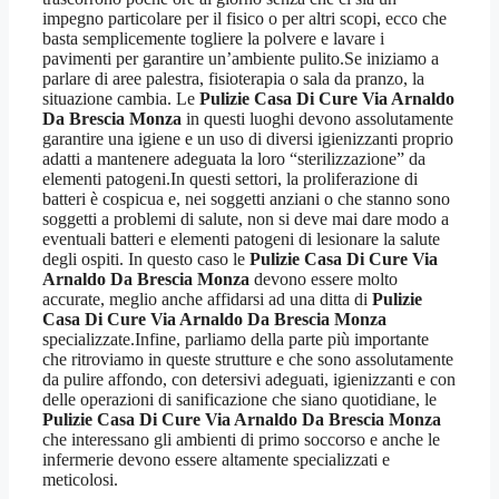
impegno particolare per il fisico o per altri scopi, ecco che
basta semplicemente togliere la polvere e lavare i
pavimenti per garantire un’ambiente pulito.Se iniziamo a
parlare di aree palestra, fisioterapia o sala da pranzo, la
situazione cambia. Le
Pulizie Casa Di Cure Via Arnaldo
Da Brescia Monza
in questi luoghi devono assolutamente
garantire una igiene e un uso di diversi igienizzanti proprio
adatti a mantenere adeguata la loro “sterilizzazione” da
elementi patogeni.In questi settori, la proliferazione di
batteri è cospicua e, nei soggetti anziani o che stanno sono
soggetti a problemi di salute, non si deve mai dare modo a
eventuali batteri e elementi patogeni di lesionare la salute
degli ospiti. In questo caso le
Pulizie Casa Di Cure Via
Arnaldo Da Brescia Monza
devono essere molto
accurate, meglio anche affidarsi ad una ditta di
Pulizie
Casa Di Cure Via Arnaldo Da Brescia Monza
specializzate.Infine, parliamo della parte più importante
che ritroviamo in queste strutture e che sono assolutamente
da pulire affondo, con detersivi adeguati, igienizzanti e con
delle operazioni di sanificazione che siano quotidiane, le
Pulizie Casa Di Cure Via Arnaldo Da Brescia Monza
che interessano gli ambienti di primo soccorso e anche le
infermerie devono essere altamente specializzati e
meticolosi.