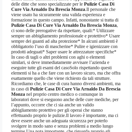
delle ditte che sono specializzate per le
Pulizie Casa Di
Cure Via Arnaldo Da Brescia Monza
.Il personale che
viene usato ha sicuramente una valida esperienza e
formazione in questo campo. Infatti, nonostante si tratta di
Pulizie Casa Di Cure Via Arnaldo Da Brescia Monza
,
ci sono delle prerogative da rispettare, quali:* Utilizzare
sempre un abbigliamento professionale e protettivo* Usare
sempre dei guanti ad alta protezione* In alcuni ambienti è
obbligatorio l’uso di mascherine* Pulire e igienizzare con
prodotti adeguati* Saper usare le attrezzature specifiche*
In caso di tagli o altri problemi con aghi o elementi
similari, si deve immediatamente avvisare l’azienda e
eseguire tutte gli esami del casoSolo rispettando questi
elementi si ha a che fare con un lavoro sicuro, ma che offra
esattamente quello che viene richiesto da tali strutture.
Ricordiamo che, le case di cura hanno diversi ambienti, ma
in caso di
Pulizie Casa Di Cure Via Arnaldo Da Brescia
Monza
nel proprio centro medico o comunque in
laboratori dove si eseguono anche delle cure mediche, per
l’appunto, occorre che ci sia anche un valido
abbigliamento protettivo per gli operai che stanno
effettuando proprio le pulizie.Il lavoro è importante, ma ci
deve essere anche un adeguata sicurezza per poterlo
svolgere in modo sano e senza problemi a medio lungo
termine.Una nota importante, che riguarda proprio gli