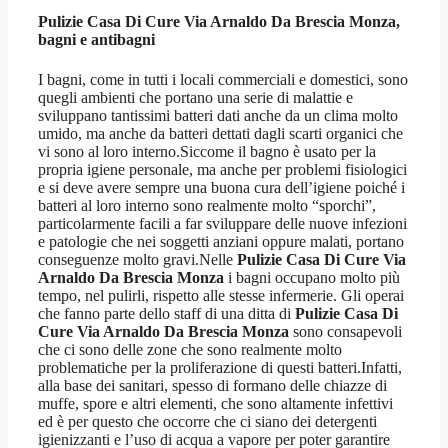
Pulizie Casa Di Cure Via Arnaldo Da Brescia Monza
,
bagni e antibagni
I bagni, come in tutti i locali commerciali e domestici, sono
quegli ambienti che portano una serie di malattie e
sviluppano tantissimi batteri dati anche da un clima molto
umido, ma anche da batteri dettati dagli scarti organici che
vi sono al loro interno.Siccome il bagno è usato per la
propria igiene personale, ma anche per problemi fisiologici
e si deve avere sempre una buona cura dell’igiene poiché i
batteri al loro interno sono realmente molto “sporchi”,
particolarmente facili a far sviluppare delle nuove infezioni
e patologie che nei soggetti anziani oppure malati, portano
conseguenze molto gravi.Nelle
Pulizie Casa Di Cure Via
Arnaldo Da Brescia Monza
i bagni occupano molto più
tempo, nel pulirli, rispetto alle stesse infermerie. Gli operai
che fanno parte dello staff di una ditta di
Pulizie Casa Di
Cure Via Arnaldo Da Brescia Monza
sono consapevoli
che ci sono delle zone che sono realmente molto
problematiche per la proliferazione di questi batteri.Infatti,
alla base dei sanitari, spesso di formano delle chiazze di
muffe, spore e altri elementi, che sono altamente infettivi
ed è per questo che occorre che ci siano dei detergenti
igienizzanti e l’uso di acqua a vapore per poter garantire