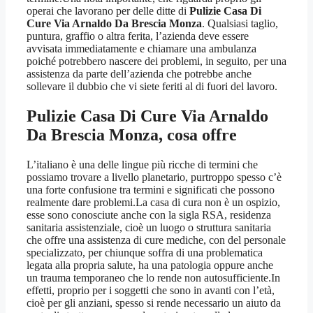
operai che lavorano per delle ditte di
Pulizie Casa Di
Cure Via Arnaldo Da Brescia Monza
. Qualsiasi taglio,
puntura, graffio o altra ferita, l’azienda deve essere
avvisata immediatamente e chiamare una ambulanza
poiché potrebbero nascere dei problemi, in seguito, per una
assistenza da parte dell’azienda che potrebbe anche
sollevare il dubbio che vi siete feriti al di fuori del lavoro.
Pulizie Casa Di Cure Via Arnaldo
Da Brescia Monza
, cosa offre
L’italiano è una delle lingue più ricche di termini che
possiamo trovare a livello planetario, purtroppo spesso c’è
una forte confusione tra termini e significati che possono
realmente dare problemi.La casa di cura non è un ospizio,
esse sono conosciute anche con la sigla RSA, residenza
sanitaria assistenziale, cioè un luogo o struttura sanitaria
che offre una assistenza di cure mediche, con del personale
specializzato, per chiunque soffra di una problematica
legata alla propria salute, ha una patologia oppure anche
un trauma temporaneo che lo rende non autosufficiente.In
effetti, proprio per i soggetti che sono in avanti con l’età,
cioè per gli anziani, spesso si rende necessario un aiuto da