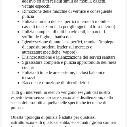
adesivo ed altri residui simili da mobili, oggetti,
vetrate especchi
Rimozione delle macchie di vernice e conseguente
pulizia
Pulizia a umido delle superfici interne di mobili e
cassetti (eccezion fatta per gli oggetti al loro interno)
Pulizia completa di tutti i pavimenti, le pareti, i
soffitti, le fughe, i battiscopa
Igienizzazione di tutte le superfici, tramite l’impiego
di appositi prodotti leader sul mercato e
attrezzaturespecifiche (vapore)
Disincrostazione e igienizzazione dei servizi sanitari
Sgrassatura completa e pulizia approfondita dell’area
cucina
Pulizia di tutte le aree esterne, inclusi balconi e
terrazzi
Raccolta e rimozione di piccoli detriti
Tutti gli interventi in elenco vengono eseguiti dal nostro
esperto team senza lasciare spazio alle disattenzioni, dalla
scelta dei prodotti a quella delle specifiche tecniche di
pulizia.
Questa tipologia di pulizia è adatta per qualsiasi
ristrutturazione di qualsiasi entità, eccettuati i grossi cantieri