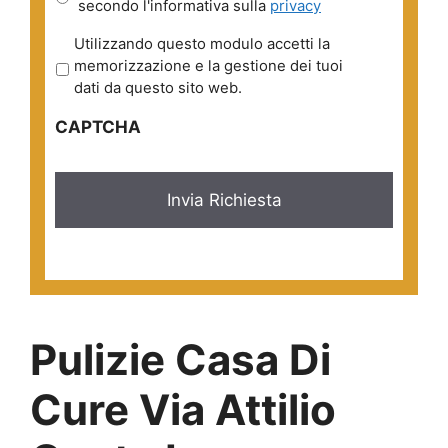
secondo l'informativa sulla
privacy
P
Utilizzando questo modulo accetti la
r
memorizzazione e la gestione dei tuoi
i
dati da questo sito web.
v
CAPTCHA
a
c
y
*
Pulizie Casa Di
Cure Via Attilio