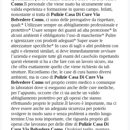
Como
.Il personale che viene usato ha sicuramente una
valida esperienza e formazione in questo campo. Infatti,
nonostante si tratta di
Pulizie Casa Di Cure Via
Belvedere Como
, ci sono delle prerogative da rispettare,
quali:* Utilizzare sempre un abbigliamento professionale e
protettivo* Usare sempre dei guanti ad alta protezione* In
alcuni ambienti è obbligatorio l’uso di mascherine* Pulire
e igienizzare con prodotti adeguati* Saper usare le
attrezzature specifiche* In caso di tagli o altri problemi con
aghi o elementi similari, si deve immediatamente avvisare
l’azienda e eseguire tutte gli esami del casoSolo rispettando
questi elementi si ha a che fare con un lavoro sicuro, ma
che offra esattamente quello che viene richiesto da tali
strutture. Ricordiamo che, le case di cura hanno diversi
ambienti, ma in caso di
Pulizie Casa Di Cure Via
Belvedere Como
nel proprio centro medico o comunque
in laboratori dove si eseguono anche delle cure mediche,
per l’appunto, occorre che ci sia anche un valido
abbigliamento protettivo per gli operai che stanno
effettuando proprio le pulizie.Il lavoro è importante, ma ci
deve essere anche un adeguata sicurezza per poterlo
svolgere in modo sano e senza problemi a medio lungo
termine.Una nota importante, che riguarda proprio gli
operai che lavorano per delle ditte di
Pulizie Casa Di
Cure Via Belvedere Como
. Qualsiasi taglio, puntura,