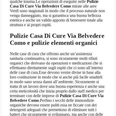
qualche trauma.Le operazioni di eseguire nelle
Pulizie
Casa Di Cure Via Belvedere Como
mirate alle aree
Verdi sono stagionali in modo che il processo naturale non
venga danneggiato, ma si garantisca una buona bellezza
estetica e anche un valido apporto di benessere totale alla
struttura e ai propri ospiti.
Pulizie Casa Di Cure Via Belvedere
Como
e pulizie elementi organici
Nelle case di cura che offrono anche un’assistenza
sanitaria continuativa, si sono sicuramente molti rifiuti
organici che derivano da operazioni e medicazioni che si
effettuano direttamente sugli ospiti che ci sono all’interno
delle case di cura.Esse devono venire divise in base alla
loro costituzione in modo che si anche più facile smaltirli
in modo sano senza danni all’ambiente. Sicuramente si
tratta di un lavoro dove una buona esperienza e anche una
certa meticolosità che inizia proprio dallo staff medico per
terminare con delle imprese di
Pulizie Casa Di Cure Via
Belvedere Como
.Perfino i secchi delle immondizie
organiche devono essere puliti essa ne ficcate con dei
detergenti adeguati che permettono di eliminare tutti i
batteri che sicuramente si sviluppano, ma anche con delle