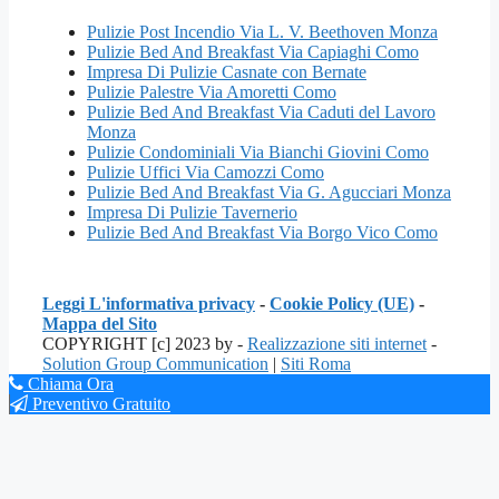
Pulizie Post Incendio Via L. V. Beethoven Monza
Pulizie Bed And Breakfast Via Capiaghi Como
Impresa Di Pulizie Casnate con Bernate
Pulizie Palestre Via Amoretti Como
Pulizie Bed And Breakfast Via Caduti del Lavoro
Monza
Pulizie Condominiali Via Bianchi Giovini Como
Pulizie Uffici Via Camozzi Como
Pulizie Bed And Breakfast Via G. Agucciari Monza
Impresa Di Pulizie Tavernerio
Pulizie Bed And Breakfast Via Borgo Vico Como
Leggi L'informativa privacy
-
Cookie Policy (UE)
-
Mappa del Sito
COPYRIGHT [c] 2023 by -
Realizzazione siti internet
-
Solution Group Communication
|
Siti Roma
Chiama Ora
Preventivo Gratuito