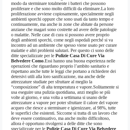
modo da sterminare totalmente i batteri che possono
proliferare e che sono molto difficili da eliminare.La loro
proliferazione avviene copiosamente, specialmente negli
ambienti sporchi oppure che sono usati da tanto tempo e
continuamente, ma anche in zone che abitate da persone
anziane che magari sono costrette ad avere delle patologie
o malattie. Nelle case di cura si possono avere proprio
degli ambienti sporchi, come negli ospedali perché si va
incontro ad un ambiente che spesso viene usato per curare
malattie e altri problemi salutari. Per questo ci sono delle
ditte specializzate per le
Pulizie Casa Di Cure Via
Belvedere Como
.Essi hanno una buona esperienza nelle
operazioni che riguardano proprio l’ambito sanitario e
rispettano anche tutte le leggi che portano a richiedere dei
detersivi utili alla loro sanificazione, ma anche delle
attrezzature studiate per sfruttare al meglio la
“composizione” di alta temperatura e vapore.Solitamente si
usa eseguire una pulizia quotidiana, anzi meglio se più
volte al giorno, e una volta a settimana si usano delle
attrezzature a vapore per poter sfruttare il calore del vapore
acqueo che riesce a sterminare e igienizzare, al 98%, tutte
le superfici che esistenti. Siccome si tratta di un lavoro che
deve essere continuativo, ma anche molto difficoltoso,
allora è opportuno rivolgersi a delle ditte che sono
specializzate per le
Pulizie Casa Di Cure Via Belvedere