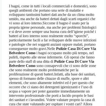
I bagni, come in tutti i locali commerciali e domestici, sono
quegli ambienti che portano una serie di malattie e
sviluppano tantissimi batteri dati anche da un clima molto
umido, ma anche da batteri dettati dagli scarti organici che
vi sono al loro interno.Siccome il bagno è usato per la
propria igiene personale, ma anche per problemi fisiologici
e si deve avere sempre una buona cura dell’igiene poiché i
batteri al loro interno sono realmente molto “sporchi”,
particolarmente facili a far sviluppare delle nuove infezioni
e patologie che nei soggetti anziani oppure malati, portano
conseguenze molto gravi.Nelle
Pulizie Casa Di Cure Via
Belvedere Como
i bagni occupano molto più tempo, nel
pulirli, rispetto alle stesse infermerie. Gli operai che fanno
parte dello staff di una ditta di
Pulizie Casa Di Cure Via
Belvedere Como
sono consapevoli che ci sono delle zone
che sono realmente molto problematiche per la
proliferazione di questi batteri.Infatti, alla base dei sanitari,
spesso di formano delle chiazze di muffe, spore e altri
elementi, che sono altamente infettivi ed è per questo che
occorre che ci siano dei detergenti igienizzanti e l’uso di
acqua a vapore per poter garantire immediatamente un
intervento professionale che porti a lucido proprio le basi
dei sanitari e i lavandini. Volete valutare proprio la casa di
cura che state valutando per ospitare i vostri cari? Allora