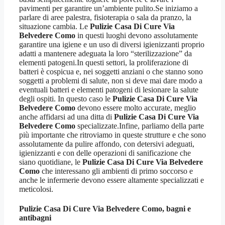
pavimenti per garantire un’ambiente pulito.Se iniziamo a
parlare di aree palestra, fisioterapia o sala da pranzo, la
situazione cambia. Le
Pulizie Casa Di Cure Via
Belvedere Como
in questi luoghi devono assolutamente
garantire una igiene e un uso di diversi igienizzanti proprio
adatti a mantenere adeguata la loro “sterilizzazione” da
elementi patogeni.In questi settori, la proliferazione di
batteri è cospicua e, nei soggetti anziani o che stanno sono
soggetti a problemi di salute, non si deve mai dare modo a
eventuali batteri e elementi patogeni di lesionare la salute
degli ospiti. In questo caso le
Pulizie Casa Di Cure Via
Belvedere Como
devono essere molto accurate, meglio
anche affidarsi ad una ditta di
Pulizie Casa Di Cure Via
Belvedere Como
specializzate.Infine, parliamo della parte
più importante che ritroviamo in queste strutture e che sono
assolutamente da pulire affondo, con detersivi adeguati,
igienizzanti e con delle operazioni di sanificazione che
siano quotidiane, le
Pulizie Casa Di Cure Via Belvedere
Como
che interessano gli ambienti di primo soccorso e
anche le infermerie devono essere altamente specializzati e
meticolosi.
Pulizie Casa Di Cure Via Belvedere Como
, bagni e
antibagni