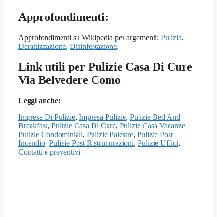
Approfondimenti:
Approfondimenti su Wikipedia per argomenti:
Pulizia
,
Derattizzazione
,
Disinfestazione
.
Link utili per Pulizie Casa Di Cure
Via Belvedere Como
Leggi anche:
Impresa Di Pulizie
,
Impresa Pulizie
,
Pulizie Bed And
Breakfast
,
Pulizie Casa Di Cure
,
Pulizie Casa Vacanze
,
Pulizie Condominiali
,
Pulizie Palestre
,
Pulizie Post
Incendio
,
Pulizie Post Ristrutturazioni
,
Pulizie Uffici
,
Contatti e preventivi