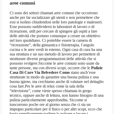
aree comuni
Ci sono dei settori chiamati aree comuni che occorrono
anche per far socializzare gli utenti e non permettere che
essi si isolino chiudendosi nelle loro patologie e malesseri.
Esse possono suddividersi in laboratori di lavoro o di
ricreazione, utili per cercare di spingere gli ospiti a fare
delle attività che portano comunque a creare un obiettivo
nel loro quotidiano. Ci potrebbe essere la camera di
“ricreazione”, della ginnastica e fisioterapia, l’angolo
cucina o le aree verdi in esterno. Ogni casa di cura ha una
sua struttura e un suo metodo di lavoro per permettere di
strutturare diverse programmazioni delle attività che si
possono svolgere.Siccome le aree comuni sono usate da
tante persone, ma con diversi scopi, occorre che le
Pulizie
Casa Di Cure Via Belvedere Como
siano anch’esse
strutturate in modo da garantire una buona pulizia e una
buona igiene, ma cerchiamo anche di valutare nel dettaglio
cosa fare.Per le aree di relax come la sala della
“televisione”, come viene spesso chiamata in gergo
tecnico, oppure anche di lettura, non hanno bisogno di una
pulizia particolarmente approfondita. Siccome si
trascorrono poche ore al giorno senza che ci sia un
impegno particolare per il fisico o per altri scopi, ecco che
basta semplicemente togliere la polvere e lavare i