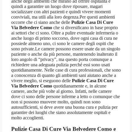
anche degli ambienti che mirano ad offrire ospitalità e
quindi a garantire un luogo dove riposare, magari
socializzare con altri pazienti e quindi vivere momenti
conviviali, ma utili alla loro degenza.Per questi ambienti
occorre che ci siano anche delle
Pulizie Casa Di Cure
Via Belvedere Como
che si diversificano in base proprio
ai settori che ci sono. Oltre a pulire eventuale infermeria o
anche luogo di primo soccorso, dove ogni casa di cura ne
possiede almeno uno, ci sono le camere degli ospiti che
sono private.Le camere possono essere usate da un singolo
paziente o anche da più persone, mantenendo inalterato il
loro angolo di “privacy”, ma questo porta comunque a
richiedere una adeguata pulizia perché essi sono usati
quotidianamente. Nelle case di cura professionali, che sono
a conoscenza di quanto gli ambienti sani aiutano anche a
vivere meglio, si eseguono delle
Pulizie Casa Di Cure
Via Belvedere Como
quotidianamente e, in alcune
camere, anche più volte al giorno. Infatti, nelle camere
dove ci sono delle persone inferme a letto o comunque che
non si possono muovere molto, quindi non sono
autosufficienti, si deve avere una buona cura e pulizia per
garantire dei luoghi che siano assolutamente ospitali e
molto accoglienti.
Pulizie Casa Di Cure Via Belvedere Como
e