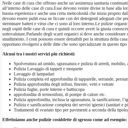
Nelle case di cura che offrono anche un’assistenza sanitaria continuati
all’interno delle case di cura.Esse devono venire divise in base alla l
buona esperienza e anche una certa meticolosità che inizia proprio dal
devono essere puliti essa ne ficcate con dei detergenti adeguati che pe
sterminare batteri e virus che ci sono al loro interno.Le pulizie organ
negli ospiti delle case di cura e quindi occorre avere la giusta conos
sottovalutare.Parlando degli scarti organici si deve anche considerare c
smaltimento. I costi possono essere detraibili per la struttura della cas
opportuno rivolgersi a delle ditte che sono specializzate in questo tip
Alcuni tra i nostri servizi più richiesti:
Spolveratura ad umido, sgrassatura e pulizia di arredi, mobilio, 
Pulizia Lavaggio di tappeti e moquette
Lavaggio di lampadari
Pulizia completa ed approfondita di tapparelle, serrande, persi
Pulizia approfondita degli infissi, finestre, vetri e vetrate
Pulizia fughe, porte interne e battiscopa
approfondita di termosifoni, di pompe di calore etc.
Pulizia approfondita, inclusa la sgrassatura, la sanificazione, l’i
Pulizia e sanificazione completa dei servizi igienici (sanitari e pi
Trattamenti di svariato tipo per pavimenti a seconda della tipol
Effettuiamo anche pulizie cosiddette di sgrosso come ad esempio: