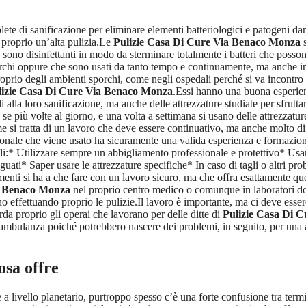
ete di sanificazione per eliminare elementi batteriologici e patogeni da
 proprio un’alta pulizia.Le
Pulizie Casa Di Cure Via Benaco Monza
s
 sono disinfettanti in modo da sterminare totalmente i batteri che posson
rchi oppure che sono usati da tanto tempo e continuamente, ma anche in
roprio degli ambienti sporchi, come negli ospedali perché si va incontro
lizie Casa Di Cure Via Benaco Monza
.Essi hanno una buona esperien
ili alla loro sanificazione, ma anche delle attrezzature studiate per sfrut
e più volte al giorno, e una volta a settimana si usano delle attrezzatur
ome si tratta di un lavoro che deve essere continuativo, ma anche molto dif
sonale che viene usato ha sicuramente una valida esperienza e formazione
uali:* Utilizzare sempre un abbigliamento professionale e protettivo* Us
guati* Saper usare le attrezzature specifiche* In caso di tagli o altri p
menti si ha a che fare con un lavoro sicuro, ma che offra esattamente quel
a Benaco Monza
nel proprio centro medico o comunque in laboratori do
nno effettuando proprio le pulizie.Il lavoro è importante, ma ci deve es
a proprio gli operai che lavorano per delle ditte di
Pulizie Casa Di 
ambulanza poiché potrebbero nascere dei problemi, in seguito, per una a
cosa offre
e a livello planetario, purtroppo spesso c’è una forte confusione tra ter