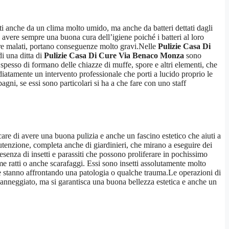
ati anche da un clima molto umido, ma anche da batteri dettati dagli
e avere sempre una buona cura dell’igiene poiché i batteri al loro
pure malati, portano conseguenze molto gravi.Nelle
Pulizie Casa Di
di una ditta di
Pulizie Casa Di Cure Via Benaco Monza
sono
 spesso di formano delle chiazze di muffe, spore e altri elementi, che
diatamente un intervento professionale che porti a lucido proprio le
bagni, se essi sono particolari si ha a che fare con uno staff
care di avere una buona pulizia e anche un fascino estetico che aiuti a
enzione, completa anche di giardinieri, che mirano a eseguire dei
resenza di insetti e parassiti che possono proliferare in pochissimo
me ratti o anche scarafaggi. Essi sono insetti assolutamente molto
che stanno affrontando una patologia o qualche trauma.Le operazioni di
danneggiato, ma si garantisca una buona bellezza estetica e anche un