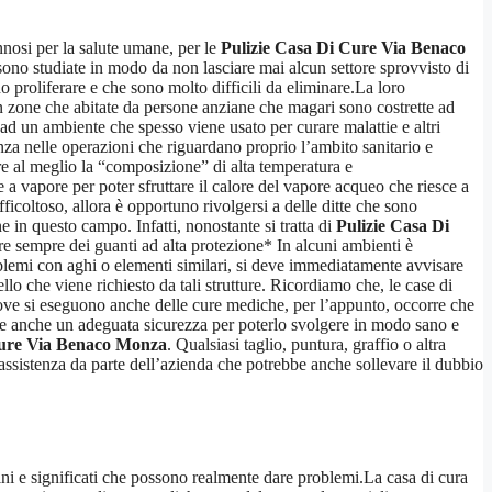
nnosi per la salute umane, per le
Pulizie Casa Di Cure Via Benaco
ono studiate in modo da non lasciare mai alcun settore sprovvisto di
o proliferare e che sono molto difficili da eliminare.La loro
 zone che abitate da persone anziane che magari sono costrette ad
 ad un ambiente che spesso viene usato per curare malattie e altri
za nelle operazioni che riguardano proprio l’ambito sanitario e
tare al meglio la “composizione” di alta temperatura e
e a vapore per poter sfruttare il calore del vapore acqueo che riesce a
ficoltoso, allora è opportuno rivolgersi a delle ditte che sono
 in questo campo. Infatti, nonostante si tratta di
Pulizie Casa Di
are sempre dei guanti ad alta protezione* In alcuni ambienti è
roblemi con aghi o elementi similari, si deve immediatamente avvisare
lo che viene richiesto da tali strutture. Ricordiamo che, le case di
ve si eseguono anche delle cure mediche, per l’appunto, occorre che
sere anche un adeguata sicurezza per poterlo svolgere in modo sano e
Cure Via Benaco Monza
. Qualsiasi taglio, puntura, graffio o altra
ssistenza da parte dell’azienda che potrebbe anche sollevare il dubbio
mini e significati che possono realmente dare problemi.La casa di cura