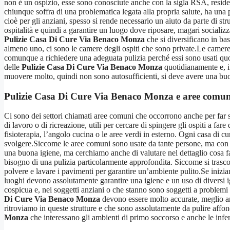
non è un ospizio, esse sono conosciute anche con la sigla RSA, residenz
chiunque soffra di una problematica legata alla propria salute, ha una 
cioè per gli anziani, spesso si rende necessario un aiuto da parte di str
ospitalità e quindi a garantire un luogo dove riposare, magari socializz
Pulizie Casa Di Cure Via Benaco Monza
che si diversificano in ba
almeno uno, ci sono le camere degli ospiti che sono private.Le camere
comunque a richiedere una adeguata pulizia perché essi sono usati quo
delle
Pulizie Casa Di Cure Via Benaco Monza
quotidianamente e, i
muovere molto, quindi non sono autosufficienti, si deve avere una buon
Pulizie Casa Di Cure Via Benaco Monza
e aree comun
Ci sono dei settori chiamati aree comuni che occorrono anche per far so
di lavoro o di ricreazione, utili per cercare di spingere gli ospiti a fa
fisioterapia, l’angolo cucina o le aree verdi in esterno. Ogni casa di 
svolgere.Siccome le aree comuni sono usate da tante persone, ma con 
una buona igiene, ma cerchiamo anche di valutare nel dettaglio cosa fa
bisogno di una pulizia particolarmente approfondita. Siccome si trascor
polvere e lavare i pavimenti per garantire un’ambiente pulito.Se inizia
luoghi devono assolutamente garantire una igiene e un uso di diversi igi
cospicua e, nei soggetti anziani o che stanno sono soggetti a problemi d
Di Cure Via Benaco Monza
devono essere molto accurate, meglio an
ritroviamo in queste strutture e che sono assolutamente da pulire affon
Monza
che interessano gli ambienti di primo soccorso e anche le infe