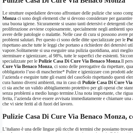
Pulizie Casa Di Cure Via Benaco Monza
Le strutture ospedaliere devono affrontare delle pulizie che sono compl
Monza
ci sono degli elementi che si devono considerare per garantire
una buona igiene. Sicuramente si usano tanti detersivi e detergenti che
proliferazione avviene copiosamente, specialmente negli ambienti spo
avere delle patologie o malattie. Nelle case di cura si possono avere p
problemi salutari. Per questo ci sono delle ditte specializzate per le
Pu
rispettano anche tutte le leggi che portano a richiedere dei detersivi ut
vapore.Solitamente si usa eseguire una pulizia quotidiana, anzi meglio s
sterminare e igienizzare, al 98%, tutte le superfici che esistenti. Sicc
specializzate per le
Pulizie Casa Di Cure Via Benaco Monza
.Il per
Cure Via Benaco Monza
, ci sono delle prerogative da rispettare, q
obbligatorio l’uso di mascherine* Pulire e igienizzare con prodotti ade
l’azienda e eseguire tutte gli esami del casoSolo rispettando questi ele
cura hanno diversi ambienti, ma in caso di
Pulizie Casa Di Cure Vi
ci sia anche un valido abbigliamento protettivo per gli operai che sta
senza problemi a medio lungo termine.Una nota importante, che riguard
ferita, l’azienda deve essere avvisata immediatamente e chiamare una 
che vi siete feriti al di fuori del lavoro.
Pulizie Casa Di Cure Via Benaco Monza
, 
L’italiano è una delle lingue più ricche di termini che possiamo trovar