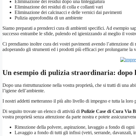
Eliminazione dei residui dopo una tinteggiatura
Eliminazione dei residui di colla e collanti vari
Eliminazione dei calcinacci e delle vernici dai pavimenti
Pulizia approfondita di un ambiente
Siamo preparati a prenderci cura di ambienti specifici. Ad esempio s
successo entrambe le sfide, pulendo ed igienizzando al meglio il vost
Ci prendiamo inoltre cura dei vostri pavimenti avendo l’attenzione di ri
adoperando gli strumenti ed i prodotti più efficaci per prolungarne la v
Un esempio di pulizia straordinaria: dopo 
Dopo una ristrutturazione nella vostra proprietà, che si tratti di una ab
l’igiene dell’ambiente.
I nostri addetti metteranno il più alto livello di impegno e tutta la loro
Di seguito trovate un elenco di attività di
Pulizie Case di Cura Via
vostra proprietà senza attenzione da parte nostra e potete assicurarve
Rimozione della polvere, aspirazione, lavaggio a fondo di ogni su
Lavaggio a fondo di tutti gli infissi (vetri, serrande, davanzali, in