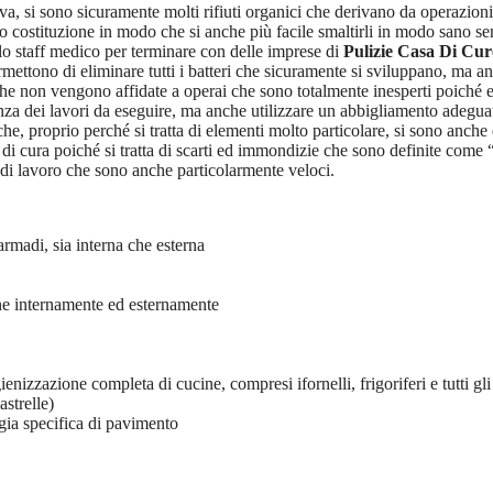
va, si sono sicuramente molti rifiuti organici che derivano da operazioni
oro costituzione in modo che si anche più facile smaltirli in modo sano s
lo staff medico per terminare con delle imprese di
Pulizie Casa Di Cu
rmettono di eliminare tutti i batteri che sicuramente si sviluppano, ma a
iche non vengono affidate a operai che sono totalmente inesperti poiché 
cenza dei lavori da eseguire, ma anche utilizzare un abbigliamento adeg
he, proprio perché si tratta di elementi molto particolare, si sono anche
a di cura poiché si tratta di scarti ed immondizie che sono definite come 
o di lavoro che sono anche particolarmente veloci.
armadi, sia interna che esterna
ane internamente ed esternamente
gienizzazione completa di cucine, compresi ifornelli, frigoriferi e tutti gl
astrelle)
ogia specifica di pavimento