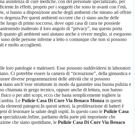
una assistenza di cure mediche, con del personale specializzato, per
ente.In effetti, proprio per i soggetti che sono in avanti con l’età,
tarie, si hanno a disposizione anche degli ambienti che mirano ad offrire
loro degenza.Per questi ambienti occorre che ci siano anche delle
anche luogo di primo soccorso, dove ogni casa di cura ne possiede
ntenendo inalterato il loro angolo di “privacy”, ma questo porta
i quanto gli ambienti sani aiutano anche a vivere meglio, si eseguono
ci sono delle persone inferme a letto o comunque che non si possono
li e molto accoglienti.
lle loro patologie e malesseri. Esse possono suddividersi in laboratori
idiano. Ci potrebbe essere la camera di “ricreazione”, della ginnastica e
tturare diverse programmazioni delle attività che si possono
a
siano anch’esse strutturate in modo da garantire una buona pulizia e
sso chiamata in gergo tecnico, oppure anche di lettura, non hanno
isico o per altri scopi, ecco che basta semplicemente togliere la
e cambia. Le
Pulizie Casa Di Cure Via Benaco Monza
in questi
 elementi patogeni.In questi settori, la proliferazione di batteri è
ni di lesionare la salute degli ospiti. In questo caso le
Pulizie Casa
a
specializzate.Infine, parliamo della parte più importante che
cazione che siano quotidiane, le
Pulizie Casa Di Cure Via Benaco