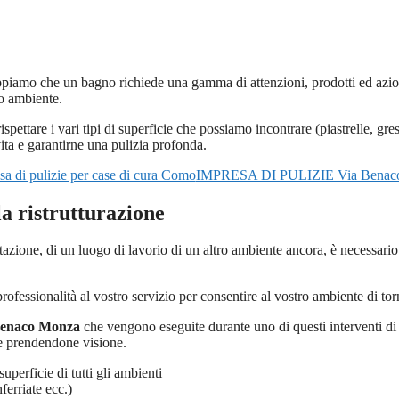
appiamo che un bagno richiede una gamma di attenzioni, prodotti ed azi
ro ambiente.
spettare i vari tipi di superficie che possiamo incontrare (piastrelle, gr
ita e garantirne una pulizia profonda.
IMPRESA DI PULIZIE Via Benac
la ristrutturazione
itazione, di un luogo di lavorio di un altro ambiente ancora, è necessario 
 professionalità al vostro servizio per consentire al vostro ambiente di to
 Benaco Monza
che vengono eseguite durante uno di questi interventi di 
ne prendendone visione.
perficie di tutti gli ambienti
ferriate ecc.)