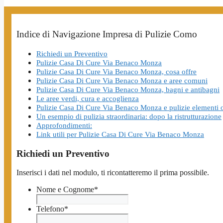
Indice di Navigazione Impresa di Pulizie Como
Richiedi un Preventivo
Pulizie Casa Di Cure Via Benaco Monza
Pulizie Casa Di Cure Via Benaco Monza, cosa offre
Pulizie Casa Di Cure Via Benaco Monza e aree comuni
Pulizie Casa Di Cure Via Benaco Monza, bagni e antibagni
Le aree verdi, cura e accoglienza
Pulizie Casa Di Cure Via Benaco Monza e pulizie elementi 
Un esempio di pulizia straordinaria: dopo la ristrutturazione
Approfondimenti:
Link utili per Pulizie Casa Di Cure Via Benaco Monza
Richiedi un Preventivo
Inserisci i dati nel modulo, ti ricontatteremo il prima possibile.
Nome e Cognome
*
Telefono
*