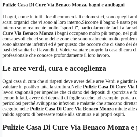
Pulizie Casa Di Cure Via Benaco Monza
, bagni e antibagni
I bagni, come in tutti i locali commerciali e domestici, sono quegli am
scarti organici che vi sono al loro interno.Siccome il bagno è usato pe
interno sono realmente molto “sporchi”, particolarmente facili a far s
Cure Via Benaco Monza
i bagni occupano molto più tempo, nel pulirli
consapevoli che ci sono delle zone che sono realmente molto problematich
sono altamente infettivi ed è per questo che occorre che ci siano dei d
basi dei sanitari e i lavandini. Volete valutare proprio la casa di cura c
professionale che conosce profondamente il loro lavoro.
Le aree verdi, cura e accoglienza
Ogni casa di cura che si rispetti deve avere delle aree Verdi e giardin
valutare in positivo tutta la struttura.Nelle
Pulizie Casa Di Cure Vi
lavori stagionali per impedire che ci siano dei depositi di sporcizia e 
tempo.Infatti, avere dei depositi di foglie secche, ad esempio, porta a
pericolosi perché sviluppano infezioni e malattie che attaccano dirett
eseguire nelle
Pulizie Casa Di Cure Via Benaco Monza
mirate alle 
valido apporto di benessere totale alla struttura e ai propri ospiti.
Pulizie Casa Di Cure Via Benaco Monza
e 