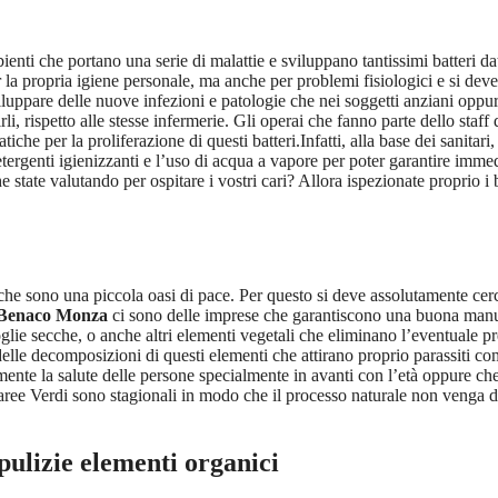
bienti che portano una serie di malattie e sviluppano tantissimi batteri d
r la propria igiene personale, ma anche per problemi fisiologici e si dev
viluppare delle nuove infezioni e patologie che nei soggetti anziani op
, rispetto alle stesse infermerie. Gli operai che fanno parte dello staff 
e per la proliferazione di questi batteri.Infatti, alla base dei sanitari,
etergenti igienizzanti e l’uso di acqua a vapore per poter garantire imme
he state valutando per ospitare i vostri cari? Allora ispezionate proprio i 
i che sono una piccola oasi di pace. Per questo si deve assolutamente cer
a Benaco Monza
ci sono delle imprese che garantiscono una buona manut
foglie secche, o anche altri elementi vegetali che eliminano l’eventuale p
 delle decomposizioni di questi elementi che attirano proprio parassiti co
amente la salute delle persone specialmente in avanti con l’età oppure 
aree Verdi sono stagionali in modo che il processo naturale non venga 
pulizie elementi organici