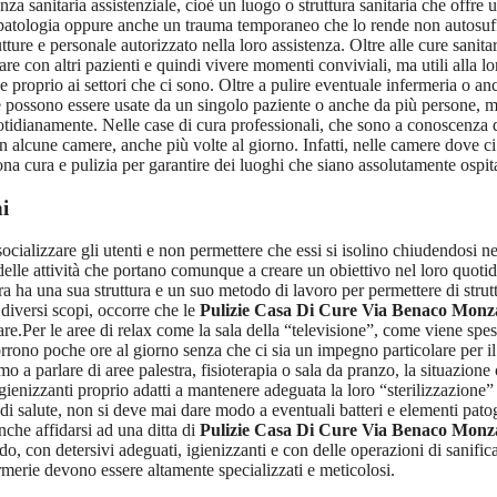
a sanitaria assistenziale, cioè un luogo o struttura sanitaria che offre 
patologia oppure anche un trauma temporaneo che lo rende non autosuffici
utture e personale autorizzato nella loro assistenza. Oltre alle cure sani
are con altri pazienti e quindi vivere momenti conviviali, ma utili alla 
se proprio ai settori che ci sono. Oltre a pulire eventuale infermeria o 
 possono essere usate da un singolo paziente o anche da più persone, ma
tidianamente. Nelle case di cura professionali, che sono a conoscenza d
n alcune camere, anche più volte al giorno. Infatti, nelle camere dove 
a cura e pulizia per garantire dei luoghi che siano assolutamente ospita
i
cializzare gli utenti e non permettere che essi si isolino chiudendosi ne
re delle attività che portano comunque a creare un obiettivo nel loro quot
cura ha una sua struttura e un suo metodo di lavoro per permettere di stru
diversi scopi, occorre che le
Pulizie Casa Di Cure Via Benaco Monz
re.Per le aree di relax come la sala della “televisione”, come viene spe
rono poche ore al giorno senza che ci sia un impegno particolare per il f
mo a parlare di aree palestra, fisioterapia o sala da pranzo, la situazion
enizzanti proprio adatti a mantenere adeguata la loro “sterilizzazione” da
i salute, non si deve mai dare modo a eventuali batteri e elementi patoge
che affidarsi ad una ditta di
Pulizie Casa Di Cure Via Benaco Monz
do, con detersivi adeguati, igienizzanti e con delle operazioni di sanifi
rmerie devono essere altamente specializzati e meticolosi.