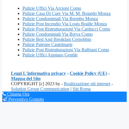
Pulizie Uffici Via Arcioni Como
Pulizie Casa Di Cure Via M. M. Boiardo Monza
Pulizie Condominiali Via Brembo Monza
Pulizie Post Incendio Via Louis Braille Monza
Pulizie Post Ristrutturazioni Via Carducci Como
Pulizie Condominiali Via Breva Como
Pulizie Bed And Breakfast Cernobbio
Pulizie Palestre Castelmarte
Pulizie Post Ristrutturazioni Via Balbiani Como
Pulizie Uffici Appiano Gentile
Leggi L'informativa privacy
-
Cookie Policy (UE)
-
Mappa del Sito
COPYRIGHT [c] 2023 by -
Realizzazione siti internet
-
Solution Group Communication
|
Siti Roma
Chiama Ora
Preventivo Gratuito