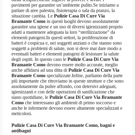
pavimenti per garantire un’ambiente pulito.Se iniziamo a
parlare di aree palestra, fisioterapia o sala da pranzo, la
situazione cambia. Le
Pulizie Casa Di Cure Via
Bramante Como
in questi luoghi devono assolutamente
garantire una igiene e un uso di diversi igienizzanti proprio
adatti a mantenere adeguata la loro “sterilizzazione” da
elementi patogeni.In questi settori, la proliferazione di
batteri è cospicua e, nei soggetti anziani o che stanno sono
soggetti a problemi di salute, non si deve mai dare modo a
eventuali batteri e elementi patogeni di lesionare la salute
degli ospiti. In questo caso le
Pulizie Casa Di Cure Via
Bramante Como
devono essere molto accurate, meglio
anche affidarsi ad una ditta di
Pulizie Casa Di Cure Via
Bramante Como
specializzate.Infine, parliamo della parte
più importante che ritroviamo in queste strutture e che sono
assolutamente da pulire affondo, con detersivi adeguati,
igienizzanti e con delle operazioni di sanificazione che
siano quotidiane, le
Pulizie Casa Di Cure Via Bramante
Como
che interessano gli ambienti di primo soccorso e
anche le infermerie devono essere altamente specializzati e
meticolosi.
Pulizie Casa Di Cure Via Bramante Como
, bagni e
antibagni