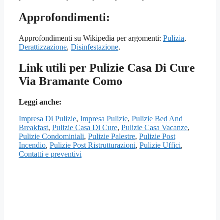
Approfondimenti:
Approfondimenti su Wikipedia per argomenti:
Pulizia
,
Derattizzazione
,
Disinfestazione
.
Link utili per Pulizie Casa Di Cure
Via Bramante Como
Leggi anche:
Impresa Di Pulizie
,
Impresa Pulizie
,
Pulizie Bed And
Breakfast
,
Pulizie Casa Di Cure
,
Pulizie Casa Vacanze
,
Pulizie Condominiali
,
Pulizie Palestre
,
Pulizie Post
Incendio
,
Pulizie Post Ristrutturazioni
,
Pulizie Uffici
,
Contatti e preventivi