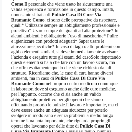
Como
.Il personale che viene usato ha sicuramente una
valida esperienza e formazione in questo campo. Infatti,
nonostante si tratta di
Pulizie Casa Di Cure Via
Bramante Como
, ci sono delle prerogative da rispettare,
quali:* Utilizzare sempre un abbigliamento professionale e
protettivo* Usare sempre dei guanti ad alta protezione* In
alcuni ambienti è obbligatorio l’uso di mascherine* Pulire
e igienizzare con prodotti adeguati* Saper usare le
attrezzature specifiche* In caso di tagli o altri problemi con
aghi o elementi similari, si deve immediatamente avvisare
l’azienda e eseguire tutte gli esami del casoSolo rispettando
questi elementi si ha a che fare con un lavoro sicuro, ma
che offra esattamente quello che viene richiesto da tali
strutture. Ricordiamo che, le case di cura hanno diversi
ambienti, ma in caso di
Pulizie Casa Di Cure Via
Bramante Como
nel proprio centro medico o comunque
in laboratori dove si eseguono anche delle cure mediche,
per l’appunto, occorre che ci sia anche un valido
abbigliamento protettivo per gli operai che stanno
effettuando proprio le pulizie.Il lavoro è importante, ma ci
deve essere anche un adeguata sicurezza per poterlo
svolgere in modo sano e senza problemi a medio lungo
termine.Una nota importante, che riguarda proprio gli
operai che lavorano per delle ditte di
Pulizie Casa Di
Cure Via Bramante Como
. Qualsiasi taglio, puntura,