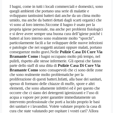
I bagni, come in tutti i locali commerciali e domestici, sono
quegli ambienti che portano una serie di malattie e
sviluppano tantissimi batteri dati anche da un clima molto
umido, ma anche da batteri dettati dagli scarti organici che
vi sono al loro interno.Siccome il bagno è usato per la
propria igiene personale, ma anche per problemi fisiologici
e si deve avere sempre una buona cura dell’igiene poiché i
batteri al loro interno sono realmente molto “sporchi”,
particolarmente facili a far sviluppare delle nuove infezioni
e patologie che nei soggetti anziani oppure malati, portano
conseguenze molto gravi.Nelle
Pulizie Casa Di Cure Via
Bramante Como
i bagni occupano molto più tempo, nel
pulirli, rispetto alle stesse infermerie. Gli operai che fanno
parte dello staff di una ditta di
Pulizie Casa Di Cure Via
Bramante Como
sono consapevoli che ci sono delle zone
che sono realmente molto problematiche per la
proliferazione di questi batteri.Infatti, alla base dei sanitari,
spesso di formano delle chiazze di muffe, spore e altri
elementi, che sono altamente infettivi ed è per questo che
occorre che ci siano dei detergenti igienizzanti e l’uso di
acqua a vapore per poter garantire immediatamente un
intervento professionale che porti a lucido proprio le basi
dei sanitari e i lavandini. Volete valutare proprio la casa di
cura che state valutando per ospitare i vostri cari? Allora