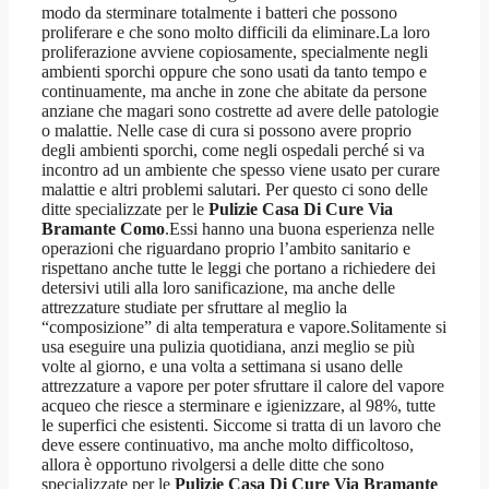
modo da sterminare totalmente i batteri che possono
proliferare e che sono molto difficili da eliminare.La loro
proliferazione avviene copiosamente, specialmente negli
ambienti sporchi oppure che sono usati da tanto tempo e
continuamente, ma anche in zone che abitate da persone
anziane che magari sono costrette ad avere delle patologie
o malattie. Nelle case di cura si possono avere proprio
degli ambienti sporchi, come negli ospedali perché si va
incontro ad un ambiente che spesso viene usato per curare
malattie e altri problemi salutari. Per questo ci sono delle
ditte specializzate per le
Pulizie Casa Di Cure Via
Bramante Como
.Essi hanno una buona esperienza nelle
operazioni che riguardano proprio l’ambito sanitario e
rispettano anche tutte le leggi che portano a richiedere dei
detersivi utili alla loro sanificazione, ma anche delle
attrezzature studiate per sfruttare al meglio la
“composizione” di alta temperatura e vapore.Solitamente si
usa eseguire una pulizia quotidiana, anzi meglio se più
volte al giorno, e una volta a settimana si usano delle
attrezzature a vapore per poter sfruttare il calore del vapore
acqueo che riesce a sterminare e igienizzare, al 98%, tutte
le superfici che esistenti. Siccome si tratta di un lavoro che
deve essere continuativo, ma anche molto difficoltoso,
allora è opportuno rivolgersi a delle ditte che sono
specializzate per le
Pulizie Casa Di Cure Via Bramante