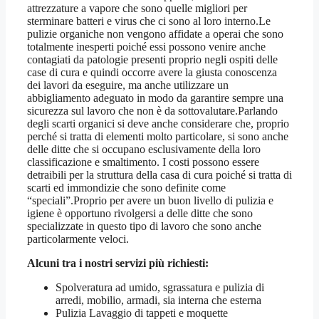
attrezzature a vapore che sono quelle migliori per
sterminare batteri e virus che ci sono al loro interno.Le
pulizie organiche non vengono affidate a operai che sono
totalmente inesperti poiché essi possono venire anche
contagiati da patologie presenti proprio negli ospiti delle
case di cura e quindi occorre avere la giusta conoscenza
dei lavori da eseguire, ma anche utilizzare un
abbigliamento adeguato in modo da garantire sempre una
sicurezza sul lavoro che non è da sottovalutare.Parlando
degli scarti organici si deve anche considerare che, proprio
perché si tratta di elementi molto particolare, si sono anche
delle ditte che si occupano esclusivamente della loro
classificazione e smaltimento. I costi possono essere
detraibili per la struttura della casa di cura poiché si tratta di
scarti ed immondizie che sono definite come
“speciali”.Proprio per avere un buon livello di pulizia e
igiene è opportuno rivolgersi a delle ditte che sono
specializzate in questo tipo di lavoro che sono anche
particolarmente veloci.
Alcuni tra i nostri servizi più richiesti:
Spolveratura ad umido, sgrassatura e pulizia di
arredi, mobilio, armadi, sia interna che esterna
Pulizia Lavaggio di tappeti e moquette