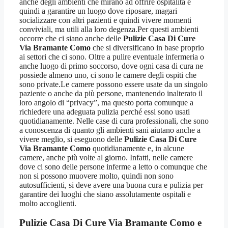
anche degli ambienti che mirano ad offrire ospitalità e
quindi a garantire un luogo dove riposare, magari
socializzare con altri pazienti e quindi vivere momenti
conviviali, ma utili alla loro degenza.Per questi ambienti
occorre che ci siano anche delle
Pulizie Casa Di Cure
Via Bramante Como
che si diversificano in base proprio
ai settori che ci sono. Oltre a pulire eventuale infermeria o
anche luogo di primo soccorso, dove ogni casa di cura ne
possiede almeno uno, ci sono le camere degli ospiti che
sono private.Le camere possono essere usate da un singolo
paziente o anche da più persone, mantenendo inalterato il
loro angolo di “privacy”, ma questo porta comunque a
richiedere una adeguata pulizia perché essi sono usati
quotidianamente. Nelle case di cura professionali, che sono
a conoscenza di quanto gli ambienti sani aiutano anche a
vivere meglio, si eseguono delle
Pulizie Casa Di Cure
Via Bramante Como
quotidianamente e, in alcune
camere, anche più volte al giorno. Infatti, nelle camere
dove ci sono delle persone inferme a letto o comunque che
non si possono muovere molto, quindi non sono
autosufficienti, si deve avere una buona cura e pulizia per
garantire dei luoghi che siano assolutamente ospitali e
molto accoglienti.
Pulizie Casa Di Cure Via Bramante Como
e