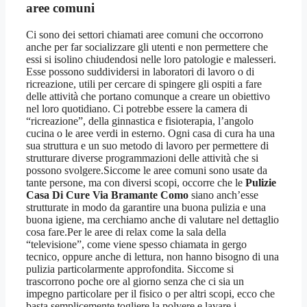
aree comuni
Ci sono dei settori chiamati aree comuni che occorrono
anche per far socializzare gli utenti e non permettere che
essi si isolino chiudendosi nelle loro patologie e malesseri.
Esse possono suddividersi in laboratori di lavoro o di
ricreazione, utili per cercare di spingere gli ospiti a fare
delle attività che portano comunque a creare un obiettivo
nel loro quotidiano. Ci potrebbe essere la camera di
“ricreazione”, della ginnastica e fisioterapia, l’angolo
cucina o le aree verdi in esterno. Ogni casa di cura ha una
sua struttura e un suo metodo di lavoro per permettere di
strutturare diverse programmazioni delle attività che si
possono svolgere.Siccome le aree comuni sono usate da
tante persone, ma con diversi scopi, occorre che le
Pulizie
Casa Di Cure Via Bramante Como
siano anch’esse
strutturate in modo da garantire una buona pulizia e una
buona igiene, ma cerchiamo anche di valutare nel dettaglio
cosa fare.Per le aree di relax come la sala della
“televisione”, come viene spesso chiamata in gergo
tecnico, oppure anche di lettura, non hanno bisogno di una
pulizia particolarmente approfondita. Siccome si
trascorrono poche ore al giorno senza che ci sia un
impegno particolare per il fisico o per altri scopi, ecco che
basta semplicemente togliere la polvere e lavare i