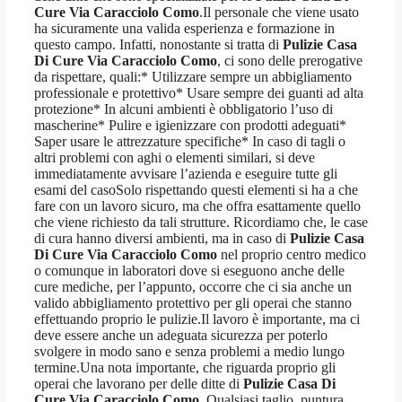
Cure Via Caracciolo Como
.Il personale che viene usato
ha sicuramente una valida esperienza e formazione in
questo campo. Infatti, nonostante si tratta di
Pulizie Casa
Di Cure Via Caracciolo Como
, ci sono delle prerogative
da rispettare, quali:* Utilizzare sempre un abbigliamento
professionale e protettivo* Usare sempre dei guanti ad alta
protezione* In alcuni ambienti è obbligatorio l’uso di
mascherine* Pulire e igienizzare con prodotti adeguati*
Saper usare le attrezzature specifiche* In caso di tagli o
altri problemi con aghi o elementi similari, si deve
immediatamente avvisare l’azienda e eseguire tutte gli
esami del casoSolo rispettando questi elementi si ha a che
fare con un lavoro sicuro, ma che offra esattamente quello
che viene richiesto da tali strutture. Ricordiamo che, le case
di cura hanno diversi ambienti, ma in caso di
Pulizie Casa
Di Cure Via Caracciolo Como
nel proprio centro medico
o comunque in laboratori dove si eseguono anche delle
cure mediche, per l’appunto, occorre che ci sia anche un
valido abbigliamento protettivo per gli operai che stanno
effettuando proprio le pulizie.Il lavoro è importante, ma ci
deve essere anche un adeguata sicurezza per poterlo
svolgere in modo sano e senza problemi a medio lungo
termine.Una nota importante, che riguarda proprio gli
operai che lavorano per delle ditte di
Pulizie Casa Di
Cure Via Caracciolo Como
. Qualsiasi taglio, puntura,