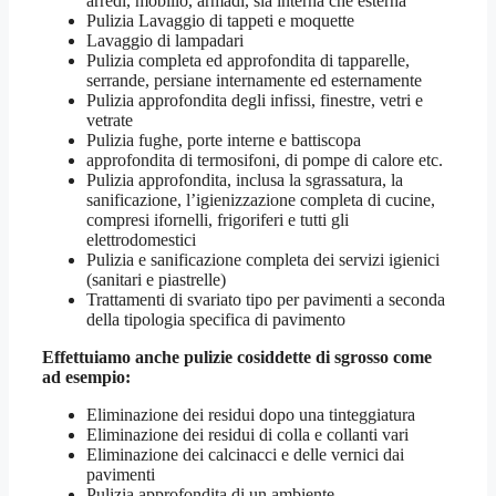
arredi, mobilio, armadi, sia interna che esterna
Pulizia Lavaggio di tappeti e moquette
Lavaggio di lampadari
Pulizia completa ed approfondita di tapparelle,
serrande, persiane internamente ed esternamente
Pulizia approfondita degli infissi, finestre, vetri e
vetrate
Pulizia fughe, porte interne e battiscopa
approfondita di termosifoni, di pompe di calore etc.
Pulizia approfondita, inclusa la sgrassatura, la
sanificazione, l’igienizzazione completa di cucine,
compresi ifornelli, frigoriferi e tutti gli
elettrodomestici
Pulizia e sanificazione completa dei servizi igienici
(sanitari e piastrelle)
Trattamenti di svariato tipo per pavimenti a seconda
della tipologia specifica di pavimento
Effettuiamo anche pulizie cosiddette di sgrosso come
ad esempio:
Eliminazione dei residui dopo una tinteggiatura
Eliminazione dei residui di colla e collanti vari
Eliminazione dei calcinacci e delle vernici dai
pavimenti
Pulizia approfondita di un ambiente