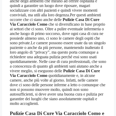
anche degli ambienti che mirano ad offrire ospitalità e
quindi a garantire un luogo dove riposare, magari
socializzare con altri pazienti e quindi vivere momenti
conviviali, ma utili alla loro degenza.Per questi ambienti
occorre che ci siano anche delle
Pulizie Casa Di Cure
Via Caracciolo Como
che si diversificano in base proprio
ai settori che ci sono. Oltre a pulire eventuale infermeria o
anche luogo di primo soccorso, dove ogni casa di cura ne
possiede almeno uno, ci sono le camere degli ospiti che
sono private.Le camere possono essere usate da un singolo
paziente o anche da più persone, mantenendo inalterato il
loro angolo di “privacy”, ma questo porta comunque a
richiedere una adeguata pulizia perché essi sono usati
quotidianamente. Nelle case di cura professionali, che sono
a conoscenza di quanto gli ambienti sani aiutano anche a
vivere meglio, si eseguono delle
Pulizie Casa Di Cure
Via Caracciolo Como
quotidianamente e, in alcune
camere, anche più volte al giorno. Infatti, nelle camere
dove ci sono delle persone inferme a letto o comunque che
non si possono muovere molto, quindi non sono
autosufficienti, si deve avere una buona cura e pulizia per
garantire dei luoghi che siano assolutamente ospitali e
molto accoglienti.
Pulizie Casa Di Cure Via Caracciolo Como
e