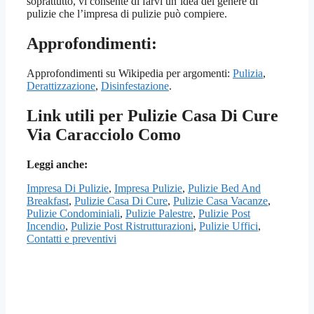
soprattutto, vi consente di farvi un’idea del genere di
pulizie che l’impresa di pulizie può compiere.
Approfondimenti:
Approfondimenti su Wikipedia per argomenti:
Pulizia
,
Derattizzazione
,
Disinfestazione
.
Link utili per Pulizie Casa Di Cure
Via Caracciolo Como
Leggi anche:
Impresa Di Pulizie
,
Impresa Pulizie
,
Pulizie Bed And
Breakfast
,
Pulizie Casa Di Cure
,
Pulizie Casa Vacanze
,
Pulizie Condominiali
,
Pulizie Palestre
,
Pulizie Post
Incendio
,
Pulizie Post Ristrutturazioni
,
Pulizie Uffici
,
Contatti e preventivi