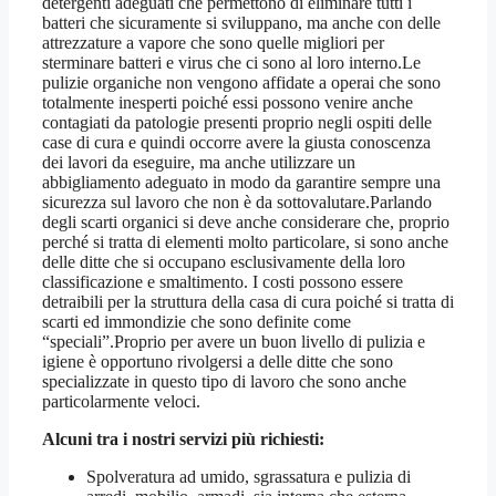
detergenti adeguati che permettono di eliminare tutti i
batteri che sicuramente si sviluppano, ma anche con delle
attrezzature a vapore che sono quelle migliori per
sterminare batteri e virus che ci sono al loro interno.Le
pulizie organiche non vengono affidate a operai che sono
totalmente inesperti poiché essi possono venire anche
contagiati da patologie presenti proprio negli ospiti delle
case di cura e quindi occorre avere la giusta conoscenza
dei lavori da eseguire, ma anche utilizzare un
abbigliamento adeguato in modo da garantire sempre una
sicurezza sul lavoro che non è da sottovalutare.Parlando
degli scarti organici si deve anche considerare che, proprio
perché si tratta di elementi molto particolare, si sono anche
delle ditte che si occupano esclusivamente della loro
classificazione e smaltimento. I costi possono essere
detraibili per la struttura della casa di cura poiché si tratta di
scarti ed immondizie che sono definite come
“speciali”.Proprio per avere un buon livello di pulizia e
igiene è opportuno rivolgersi a delle ditte che sono
specializzate in questo tipo di lavoro che sono anche
particolarmente veloci.
Alcuni tra i nostri servizi più richiesti:
Spolveratura ad umido, sgrassatura e pulizia di