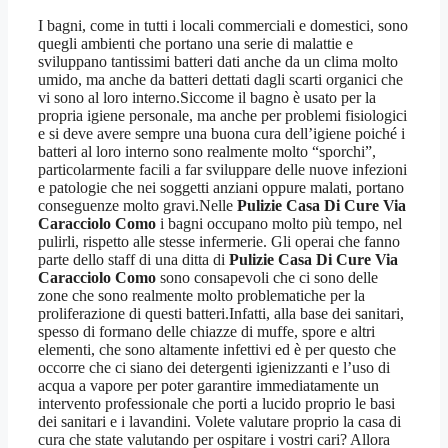
I bagni, come in tutti i locali commerciali e domestici, sono
quegli ambienti che portano una serie di malattie e
sviluppano tantissimi batteri dati anche da un clima molto
umido, ma anche da batteri dettati dagli scarti organici che
vi sono al loro interno.Siccome il bagno è usato per la
propria igiene personale, ma anche per problemi fisiologici
e si deve avere sempre una buona cura dell’igiene poiché i
batteri al loro interno sono realmente molto “sporchi”,
particolarmente facili a far sviluppare delle nuove infezioni
e patologie che nei soggetti anziani oppure malati, portano
conseguenze molto gravi.Nelle
Pulizie Casa Di Cure Via
Caracciolo Como
i bagni occupano molto più tempo, nel
pulirli, rispetto alle stesse infermerie. Gli operai che fanno
parte dello staff di una ditta di
Pulizie Casa Di Cure Via
Caracciolo Como
sono consapevoli che ci sono delle
zone che sono realmente molto problematiche per la
proliferazione di questi batteri.Infatti, alla base dei sanitari,
spesso di formano delle chiazze di muffe, spore e altri
elementi, che sono altamente infettivi ed è per questo che
occorre che ci siano dei detergenti igienizzanti e l’uso di
acqua a vapore per poter garantire immediatamente un
intervento professionale che porti a lucido proprio le basi
dei sanitari e i lavandini. Volete valutare proprio la casa di
cura che state valutando per ospitare i vostri cari? Allora