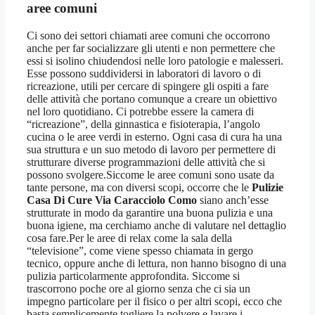
aree comuni
Ci sono dei settori chiamati aree comuni che occorrono
anche per far socializzare gli utenti e non permettere che
essi si isolino chiudendosi nelle loro patologie e malesseri.
Esse possono suddividersi in laboratori di lavoro o di
ricreazione, utili per cercare di spingere gli ospiti a fare
delle attività che portano comunque a creare un obiettivo
nel loro quotidiano. Ci potrebbe essere la camera di
“ricreazione”, della ginnastica e fisioterapia, l’angolo
cucina o le aree verdi in esterno. Ogni casa di cura ha una
sua struttura e un suo metodo di lavoro per permettere di
strutturare diverse programmazioni delle attività che si
possono svolgere.Siccome le aree comuni sono usate da
tante persone, ma con diversi scopi, occorre che le
Pulizie
Casa Di Cure Via Caracciolo Como
siano anch’esse
strutturate in modo da garantire una buona pulizia e una
buona igiene, ma cerchiamo anche di valutare nel dettaglio
cosa fare.Per le aree di relax come la sala della
“televisione”, come viene spesso chiamata in gergo
tecnico, oppure anche di lettura, non hanno bisogno di una
pulizia particolarmente approfondita. Siccome si
trascorrono poche ore al giorno senza che ci sia un
impegno particolare per il fisico o per altri scopi, ecco che
basta semplicemente togliere la polvere e lavare i