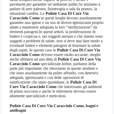
pavimenti per garantire un’ambiente pulito.Se iniziamo a
parlare di aree palestra, fisioterapia o sala da pranzo, la
situazione cambia. Le
Pulizie Casa Di Cure Via
Caracciolo Como
in questi luoghi devono assolutamente
garantire una igiene e un uso di diversi igienizzanti proprio
adatti a mantenere adeguata la loro “sterilizzazione” da
elementi patogeni.In questi settori, la proliferazione di
batteri è cospicua e, nei soggetti anziani o che stanno sono
soggetti a problemi di salute, non si deve mai dare modo a
eventuali batteri e elementi patogeni di lesionare la salute
degli ospiti. In questo caso le
Pulizie Casa Di Cure Via
Caracciolo Como
devono essere molto accurate, meglio
anche affidarsi ad una ditta di
Pulizie Casa Di Cure Via
Caracciolo Como
specializzate.Infine, parliamo della
parte più importante che ritroviamo in queste strutture e
che sono assolutamente da pulire affondo, con detersivi
adeguati, igienizzanti e con delle operazioni di
sanificazione che siano quotidiane, le
Pulizie Casa Di
Cure Via Caracciolo Como
che interessano gli ambienti
di primo soccorso e anche le infermerie devono essere
altamente specializzati e meticolosi.
Pulizie Casa Di Cure Via Caracciolo Como
, bagni e
antibagni