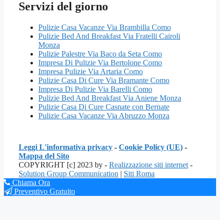
Servizi del giorno
Pulizie Casa Vacanze Via Brambilla Como
Pulizie Bed And Breakfast Via Fratelli Cairoli
Monza
Pulizie Palestre Via Baco da Seta Como
Impresa Di Pulizie Via Bertolone Como
Impresa Pulizie Via Artaria Como
Pulizie Casa Di Cure Via Bramante Como
Impresa Di Pulizie Via Barelli Como
Pulizie Bed And Breakfast Via Aniene Monza
Pulizie Casa Di Cure Casnate con Bernate
Pulizie Casa Vacanze Via Abruzzo Monza
Leggi L'informativa privacy
-
Cookie Policy (UE)
-
Mappa del Sito
COPYRIGHT [c] 2023 by -
Realizzazione siti internet
-
Solution Group Communication
|
Siti Roma
Chiama Ora
Preventivo Gratuito