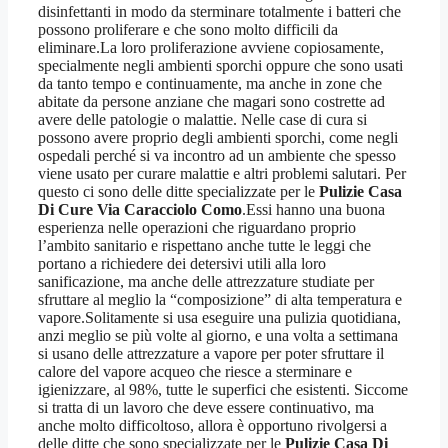
disinfettanti in modo da sterminare totalmente i batteri che
possono proliferare e che sono molto difficili da
eliminare.La loro proliferazione avviene copiosamente,
specialmente negli ambienti sporchi oppure che sono usati
da tanto tempo e continuamente, ma anche in zone che
abitate da persone anziane che magari sono costrette ad
avere delle patologie o malattie. Nelle case di cura si
possono avere proprio degli ambienti sporchi, come negli
ospedali perché si va incontro ad un ambiente che spesso
viene usato per curare malattie e altri problemi salutari. Per
questo ci sono delle ditte specializzate per le
Pulizie Casa
Di Cure Via Caracciolo Como
.Essi hanno una buona
esperienza nelle operazioni che riguardano proprio
l’ambito sanitario e rispettano anche tutte le leggi che
portano a richiedere dei detersivi utili alla loro
sanificazione, ma anche delle attrezzature studiate per
sfruttare al meglio la “composizione” di alta temperatura e
vapore.Solitamente si usa eseguire una pulizia quotidiana,
anzi meglio se più volte al giorno, e una volta a settimana
si usano delle attrezzature a vapore per poter sfruttare il
calore del vapore acqueo che riesce a sterminare e
igienizzare, al 98%, tutte le superfici che esistenti. Siccome
si tratta di un lavoro che deve essere continuativo, ma
anche molto difficoltoso, allora è opportuno rivolgersi a
delle ditte che sono specializzate per le
Pulizie Casa Di