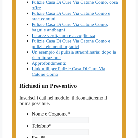
Pulizie Casa Di Cure Via Catone Como, cosa
offre
Pulizie Casa Di Cure Via Catone Como e
aree comuni
Pulizie Casa Di Cure Via Catone Como,
bagni e antibagni
Le aree verdi, cura e accoglienza
Pulizie Casa Di Cure Via Catone Como e
pulizie elementi organici
Un esempio di pulizia straordinaria: dopo la
ristrutturazione
Approfondimenti:
Link utili per Pulizie Casa Di Cure Via
Catone Como
Richiedi un Preventivo
Inserisci i dati nel modulo, ti ricontatteremo il
prima possibile.
Nome e Cognome
*
Telefono
*
Email
*