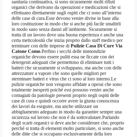
sanitaria continuativa, si sono sicuramente molti rifiuti
organici che derivano da operazioni e medicazioni che si
effettuano direttamente sugli ospiti che ci sono all’interno
delle case di cura.Esse devono venire divise in base alla
loro costituzione in modo che si anche più facile smaltirli
in modo sano senza danni all’ambiente. Sicuramente si
tratta di un lavoro dove una buona esperienza e anche una
certa meticolosità che inizia proprio dallo staff medico per
terminare con delle imprese di
Pulizie Casa Di Cure Via
Catone Como
.Perfino i secchi delle immondizie
organiche devono essere puliti essa ne ficcate con dei
detergenti adeguati che permettono di eliminare tutti i
batteri che sicuramente si sviluppano, ma anche con delle
attrezzature a vapore che sono quelle migliori per
sterminare batteri e virus che ci sono al loro interno.Le
pulizie organiche non vengono affidate a operai che sono
totalmente inesperti poiché essi possono venire anche
contagiati da patologie presenti proprio negli ospiti delle
case di cura e quindi occorre avere la giusta conoscenza
dei lavori da eseguire, ma anche utilizzare un
abbigliamento adeguato in modo da garantire sempre una
sicurezza sul lavoro che non è da sottovalutare.Parlando
degli scarti organici si deve anche considerare che, proprio
perché si tratta di elementi molto particolare, si sono anche
delle ditte che si occupano esclusivamente della loro