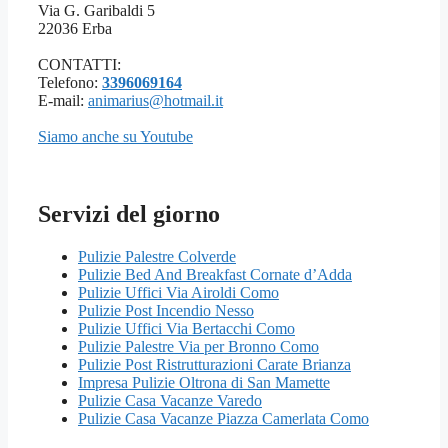
Via G. Garibaldi 5
22036 Erba
CONTATTI:
Telefono:
3396069164
E-mail:
animarius@hotmail.it
Siamo anche su Youtube
Servizi del giorno
Pulizie Palestre Colverde
Pulizie Bed And Breakfast Cornate d’Adda
Pulizie Uffici Via Airoldi Como
Pulizie Post Incendio Nesso
Pulizie Uffici Via Bertacchi Como
Pulizie Palestre Via per Bronno Como
Pulizie Post Ristrutturazioni Carate Brianza
Impresa Pulizie Oltrona di San Mamette
Pulizie Casa Vacanze Varedo
Pulizie Casa Vacanze Piazza Camerlata Como