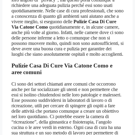
richiedere una adeguata pulizia perché essi sono usati
quotidianamente. Nelle case di cura professionali, che sono
a conoscenza di quanto gli ambienti sani aiutano anche a
vivere meglio, si eseguono delle
Pulizie Casa Di Cure
Via Catone Como
quotidianamente e, in alcune camere,
anche più volte al giorno. Infatti, nelle camere dove ci sono
delle persone inferme a letto o comunque che non si
possono muovere molto, quindi non sono autosufficienti, si
deve avere una buona cura e pulizia per garantire dei
luoghi che siano assolutamente ospitali e molto accoglienti.
Pulizie Casa Di Cure Via Catone Como
e
aree comuni
Ci sono dei settori chiamati aree comuni che occorrono
anche per far socializzare gli utenti e non permettere che
essi si isolino chiudendosi nelle loro patologie e malesseri.
Esse possono suddividersi in laboratori di lavoro o di
ricreazione, utili per cercare di spingere gli ospiti a fare
delle attività che portano comunque a creare un obiettivo
nel loro quotidiano. Ci potrebbe essere la camera di
“ricreazione”, della ginnastica e fisioterapia, l’angolo
cucina o le aree verdi in esterno. Ogni casa di cura ha una
sua struttura e un suo metodo di lavoro per permettere di