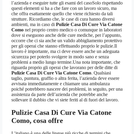
l’azienda e eseguire tutte gli esami del casoSolo rispettando
questi elementi si ha a che fare con un lavoro sicuro, ma
che offra esattamente quello che viene richiesto da tali
strutture. Ricordiamo che, le case di cura hanno diversi
ambienti, ma in caso di
Pulizie Casa Di Cure Via Catone
Como
nel proprio centro medico o comunque in laboratori
dove si eseguono anche delle cure mediche, per l’appunto,
occorre che ci sia anche un valido abbigliamento protettivo
per gli operai che stanno effettuando proprio le pulizie.Il
lavoro è importante, ma ci deve essere anche un adeguata
sicurezza per poterlo svolgere in modo sano e senza
problemi a medio lungo termine.Una nota importante, che
riguarda proprio gli operai che lavorano per delle ditte di
Pulizie Casa Di Cure Via Catone Como
. Qualsiasi
taglio, puntura, graffio o altra ferita, l’azienda deve essere
avvisata immediatamente e chiamare una ambulanza
poiché potrebbero nascere dei problemi, in seguito, per una
assistenza da parte dell’azienda che potrebbe anche
sollevare il dubbio che vi siete feriti al di fuori del lavoro.
Pulizie Casa Di Cure Via Catone
Como
, cosa offre
L’italiano è una delle lingue più ricche di termini che