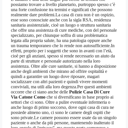
possiamo trovare a livello planetario, purtroppo spesso c’è
una forte confusione tra termini e significati che possono
realmente dare problemi.La casa di cura non è un ospizio,
esse sono conosciute anche con la sigla RSA, residenza
sanitaria assistenziale, cioè un luogo o struttura sanitaria
che offre una assistenza di cure mediche, con del personale
specializzato, per chiunque soffra di una problematica
legata alla propria salute, ha una patologia oppure anche
un trauma temporaneo che lo rende non autosufficiente.In
effetti, proprio per i soggetti che sono in avanti con l’età,
cioè per gli anziani, spesso si rende necessario un aiuto da
parte di strutture e personale autorizzato nella loro
assistenza. Oltre alle cure sanitarie, si hanno a disposizione
anche degli ambienti che mirano ad offrire ospitalità e
quindi a garantire un luogo dove riposare, magari
socializzare con altri pazienti e quindi vivere momenti
conviviali, ma utili alla loro degenza.Per questi ambienti
occorre che ci siano anche delle
Pulizie Casa Di Cure
Via Catone Como
che si diversificano in base proprio ai
settori che ci sono. Oltre a pulire eventuale infermeria o
anche luogo di primo soccorso, dove ogni casa di cura ne
possiede almeno uno, ci sono le camere degli ospiti che
sono private.Le camere possono essere usate da un singolo
paziente o anche da più persone, mantenendo inalterato il
loro angolo di “privacy”, ma questo porta comunque a