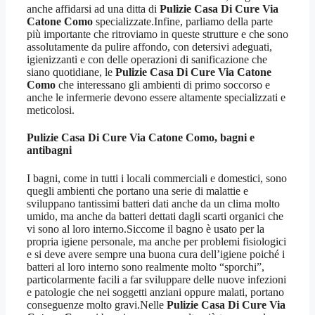
anche affidarsi ad una ditta di
Pulizie Casa Di Cure Via
Catone Como
specializzate.Infine, parliamo della parte
più importante che ritroviamo in queste strutture e che sono
assolutamente da pulire affondo, con detersivi adeguati,
igienizzanti e con delle operazioni di sanificazione che
siano quotidiane, le
Pulizie Casa Di Cure Via Catone
Como
che interessano gli ambienti di primo soccorso e
anche le infermerie devono essere altamente specializzati e
meticolosi.
Pulizie Casa Di Cure Via Catone Como
, bagni e
antibagni
I bagni, come in tutti i locali commerciali e domestici, sono
quegli ambienti che portano una serie di malattie e
sviluppano tantissimi batteri dati anche da un clima molto
umido, ma anche da batteri dettati dagli scarti organici che
vi sono al loro interno.Siccome il bagno è usato per la
propria igiene personale, ma anche per problemi fisiologici
e si deve avere sempre una buona cura dell’igiene poiché i
batteri al loro interno sono realmente molto “sporchi”,
particolarmente facili a far sviluppare delle nuove infezioni
e patologie che nei soggetti anziani oppure malati, portano
conseguenze molto gravi.Nelle
Pulizie Casa Di Cure Via