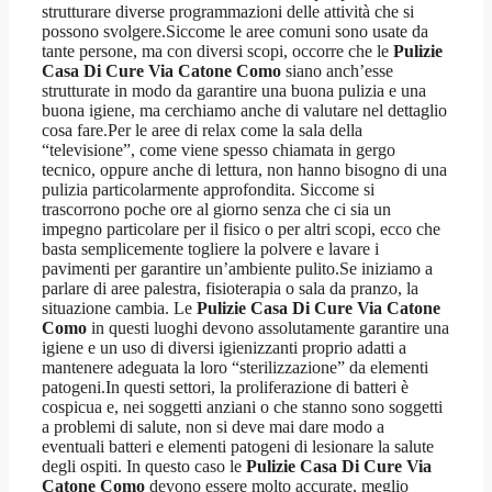
strutturare diverse programmazioni delle attività che si
possono svolgere.Siccome le aree comuni sono usate da
tante persone, ma con diversi scopi, occorre che le
Pulizie
Casa Di Cure Via Catone Como
siano anch’esse
strutturate in modo da garantire una buona pulizia e una
buona igiene, ma cerchiamo anche di valutare nel dettaglio
cosa fare.Per le aree di relax come la sala della
“televisione”, come viene spesso chiamata in gergo
tecnico, oppure anche di lettura, non hanno bisogno di una
pulizia particolarmente approfondita. Siccome si
trascorrono poche ore al giorno senza che ci sia un
impegno particolare per il fisico o per altri scopi, ecco che
basta semplicemente togliere la polvere e lavare i
pavimenti per garantire un’ambiente pulito.Se iniziamo a
parlare di aree palestra, fisioterapia o sala da pranzo, la
situazione cambia. Le
Pulizie Casa Di Cure Via Catone
Como
in questi luoghi devono assolutamente garantire una
igiene e un uso di diversi igienizzanti proprio adatti a
mantenere adeguata la loro “sterilizzazione” da elementi
patogeni.In questi settori, la proliferazione di batteri è
cospicua e, nei soggetti anziani o che stanno sono soggetti
a problemi di salute, non si deve mai dare modo a
eventuali batteri e elementi patogeni di lesionare la salute
degli ospiti. In questo caso le
Pulizie Casa Di Cure Via
Catone Como
devono essere molto accurate, meglio