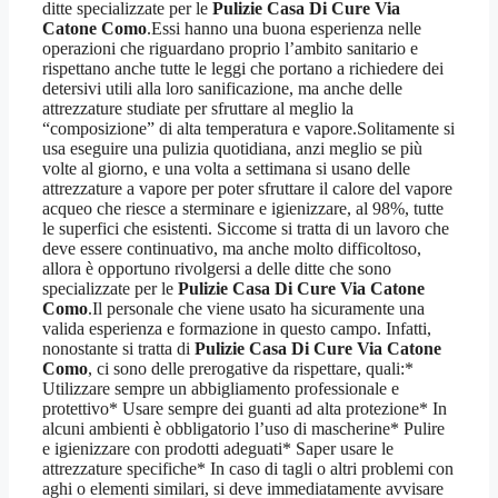
ditte specializzate per le
Pulizie Casa Di Cure Via
Catone Como
.Essi hanno una buona esperienza nelle
operazioni che riguardano proprio l’ambito sanitario e
rispettano anche tutte le leggi che portano a richiedere dei
detersivi utili alla loro sanificazione, ma anche delle
attrezzature studiate per sfruttare al meglio la
“composizione” di alta temperatura e vapore.Solitamente si
usa eseguire una pulizia quotidiana, anzi meglio se più
volte al giorno, e una volta a settimana si usano delle
attrezzature a vapore per poter sfruttare il calore del vapore
acqueo che riesce a sterminare e igienizzare, al 98%, tutte
le superfici che esistenti. Siccome si tratta di un lavoro che
deve essere continuativo, ma anche molto difficoltoso,
allora è opportuno rivolgersi a delle ditte che sono
specializzate per le
Pulizie Casa Di Cure Via Catone
Como
.Il personale che viene usato ha sicuramente una
valida esperienza e formazione in questo campo. Infatti,
nonostante si tratta di
Pulizie Casa Di Cure Via Catone
Como
, ci sono delle prerogative da rispettare, quali:*
Utilizzare sempre un abbigliamento professionale e
protettivo* Usare sempre dei guanti ad alta protezione* In
alcuni ambienti è obbligatorio l’uso di mascherine* Pulire
e igienizzare con prodotti adeguati* Saper usare le
attrezzature specifiche* In caso di tagli o altri problemi con
aghi o elementi similari, si deve immediatamente avvisare