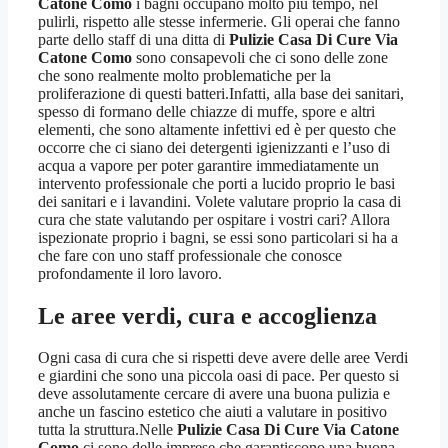
Catone Como
i bagni occupano molto più tempo, nel
pulirli, rispetto alle stesse infermerie. Gli operai che fanno
parte dello staff di una ditta di
Pulizie Casa Di Cure Via
Catone Como
sono consapevoli che ci sono delle zone
che sono realmente molto problematiche per la
proliferazione di questi batteri.Infatti, alla base dei sanitari,
spesso di formano delle chiazze di muffe, spore e altri
elementi, che sono altamente infettivi ed è per questo che
occorre che ci siano dei detergenti igienizzanti e l’uso di
acqua a vapore per poter garantire immediatamente un
intervento professionale che porti a lucido proprio le basi
dei sanitari e i lavandini. Volete valutare proprio la casa di
cura che state valutando per ospitare i vostri cari? Allora
ispezionate proprio i bagni, se essi sono particolari si ha a
che fare con uno staff professionale che conosce
profondamente il loro lavoro.
Le aree verdi, cura e accoglienza
Ogni casa di cura che si rispetti deve avere delle aree Verdi
e giardini che sono una piccola oasi di pace. Per questo si
deve assolutamente cercare di avere una buona pulizia e
anche un fascino estetico che aiuti a valutare in positivo
tutta la struttura.Nelle
Pulizie Casa Di Cure Via Catone
Como
ci sono delle imprese che garantiscono una buona