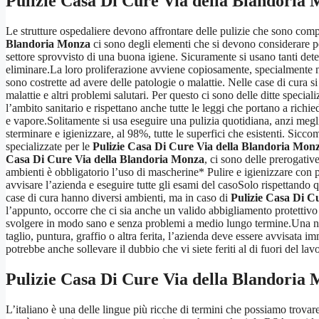
Pulizie Casa Di Cure Via della Blandoria
Le strutture ospedaliere devono affrontare delle pulizie che sono compl
Blandoria Monza
ci sono degli elementi che si devono considerare pe
settore sprovvisto di una buona igiene. Sicuramente si usano tanti deter
eliminare.La loro proliferazione avviene copiosamente, specialmente 
sono costrette ad avere delle patologie o malattie. Nelle case di cura
malattie e altri problemi salutari. Per questo ci sono delle ditte special
l’ambito sanitario e rispettano anche tutte le leggi che portano a richie
e vapore.Solitamente si usa eseguire una pulizia quotidiana, anzi meglio
sterminare e igienizzare, al 98%, tutte le superfici che esistenti. Sicc
specializzate per le
Pulizie Casa Di Cure Via della Blandoria Mon
Casa Di Cure Via della Blandoria Monza
, ci sono delle prerogativ
ambienti è obbligatorio l’uso di mascherine* Pulire e igienizzare con p
avvisare l’azienda e eseguire tutte gli esami del casoSolo rispettando q
case di cura hanno diversi ambienti, ma in caso di
Pulizie Casa Di C
l’appunto, occorre che ci sia anche un valido abbigliamento protettivo 
svolgere in modo sano e senza problemi a medio lungo termine.Una nota
taglio, puntura, graffio o altra ferita, l’azienda deve essere avvisat
potrebbe anche sollevare il dubbio che vi siete feriti al di fuori del lav
Pulizie Casa Di Cure Via della Blandoria
L’italiano è una delle lingue più ricche di termini che possiamo trovar