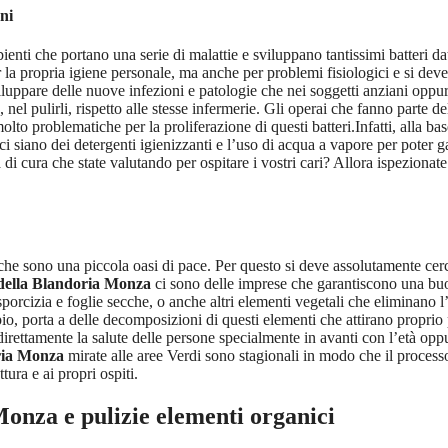
ni
bienti che portano una serie di malattie e sviluppano tantissimi batteri d
r la propria igiene personale, ma anche per problemi fisiologici e si dev
viluppare delle nuove infezioni e patologie che nei soggetti anziani op
l pulirli, rispetto alle stesse infermerie. Gli operai che fanno parte del
 problematiche per la proliferazione di questi batteri.Infatti, alla base
ci siano dei detergenti igienizzanti e l’uso di acqua a vapore per poter
a di cura che state valutando per ospitare i vostri cari? Allora ispezionate
i che sono una piccola oasi di pace. Per questo si deve assolutamente cer
 della Blandoria Monza
ci sono delle imprese che garantiscono una bu
sporcizia e foglie secche, o anche altri elementi vegetali che eliminano l
io, porta a delle decomposizioni di questi elementi che attirano proprio 
direttamente la salute delle persone specialmente in avanti con l’età o
ria Monza
mirate alle aree Verdi sono stagionali in modo che il proces
tura e ai propri ospiti.
 Monza
e pulizie elementi organici