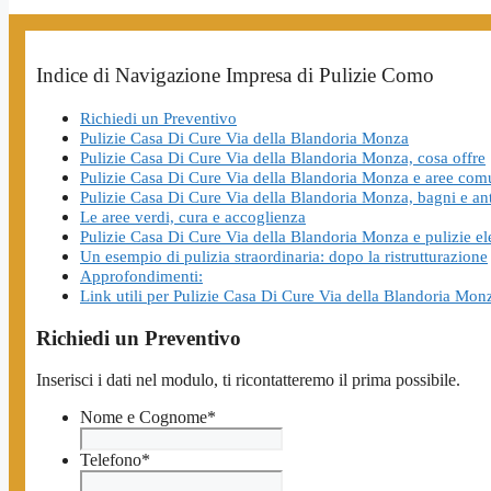
Indice di Navigazione Impresa di Pulizie Como
Richiedi un Preventivo
Pulizie Casa Di Cure Via della Blandoria Monza
Pulizie Casa Di Cure Via della Blandoria Monza, cosa offre
Pulizie Casa Di Cure Via della Blandoria Monza e aree com
Pulizie Casa Di Cure Via della Blandoria Monza, bagni e an
Le aree verdi, cura e accoglienza
Pulizie Casa Di Cure Via della Blandoria Monza e pulizie el
Un esempio di pulizia straordinaria: dopo la ristrutturazione
Approfondimenti:
Link utili per Pulizie Casa Di Cure Via della Blandoria Mon
Richiedi un Preventivo
Inserisci i dati nel modulo, ti ricontatteremo il prima possibile.
Nome e Cognome
*
Telefono
*