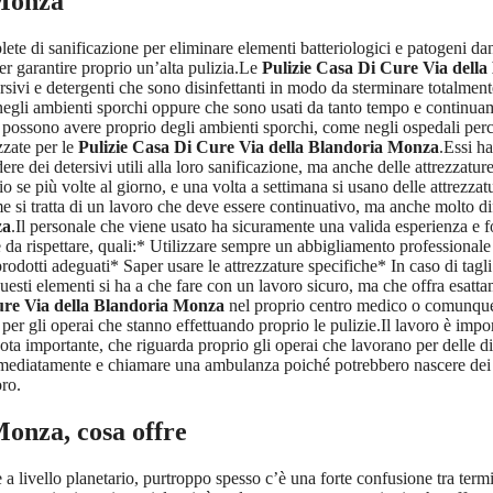
 Monza
ete di sanificazione per eliminare elementi batteriologici e patogeni da
r garantire proprio un’alta pulizia.Le
Pulizie Casa Di Cure Via dell
sivi e detergenti che sono disinfettanti in modo da sterminare totalmente
negli ambienti sporchi oppure che sono usati da tanto tempo e continua
 si possono avere proprio degli ambienti sporchi, come negli ospedali pe
izzate per le
Pulizie Casa Di Cure Via della Blandoria Monza
.Essi h
dere dei detersivi utili alla loro sanificazione, ma anche delle attrezzatu
 se più volte al giorno, e una volta a settimana si usano delle attrezzat
ome si tratta di un lavoro che deve essere continuativo, ma anche molto dif
za
.Il personale che viene usato ha sicuramente una valida esperienza e f
e da rispettare, quali:* Utilizzare sempre un abbigliamento professional
rodotti adeguati* Saper usare le attrezzature specifiche* In caso di tagl
uesti elementi si ha a che fare con un lavoro sicuro, ma che offra esatta
ure Via della Blandoria Monza
nel proprio centro medico o comunque 
per gli operai che stanno effettuando proprio le pulizie.Il lavoro è imp
 importante, che riguarda proprio gli operai che lavorano per delle di
a immediatamente e chiamare una ambulanza poiché potrebbero nascere dei 
oro.
 Monza
, cosa offre
e a livello planetario, purtroppo spesso c’è una forte confusione tra ter