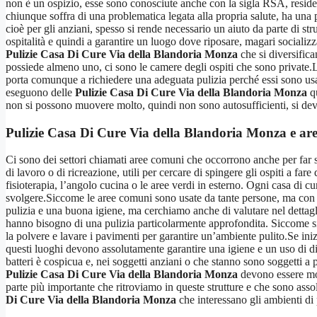
non è un ospizio, esse sono conosciute anche con la sigla RSA, residenz
chiunque soffra di una problematica legata alla propria salute, ha una 
cioè per gli anziani, spesso si rende necessario un aiuto da parte di str
ospitalità e quindi a garantire un luogo dove riposare, magari socializz
Pulizie Casa Di Cure Via della Blandoria Monza
che si diversifica
possiede almeno uno, ci sono le camere degli ospiti che sono private.
porta comunque a richiedere una adeguata pulizia perché essi sono usa
eseguono delle
Pulizie Casa Di Cure Via della Blandoria Monza
qu
non si possono muovere molto, quindi non sono autosufficienti, si deve
Pulizie Casa Di Cure Via della Blandoria Monza
e ar
Ci sono dei settori chiamati aree comuni che occorrono anche per far so
di lavoro o di ricreazione, utili per cercare di spingere gli ospiti a fa
fisioterapia, l’angolo cucina o le aree verdi in esterno. Ogni casa di 
svolgere.Siccome le aree comuni sono usate da tante persone, ma con 
pulizia e una buona igiene, ma cerchiamo anche di valutare nel dettagl
hanno bisogno di una pulizia particolarmente approfondita. Siccome si 
la polvere e lavare i pavimenti per garantire un’ambiente pulito.Se iniz
questi luoghi devono assolutamente garantire una igiene e un uso di dive
batteri è cospicua e, nei soggetti anziani o che stanno sono soggetti a 
Pulizie Casa Di Cure Via della Blandoria Monza
devono essere mol
parte più importante che ritroviamo in queste strutture e che sono asso
Di Cure Via della Blandoria Monza
che interessano gli ambienti di