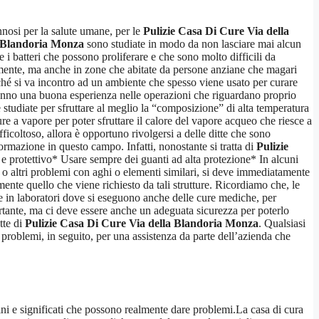
nnosi per la salute umane, per le
Pulizie Casa Di Cure Via della
a Blandoria Monza
sono studiate in modo da non lasciare mai alcun
 i batteri che possono proliferare e che sono molto difficili da
mente, ma anche in zone che abitate da persone anziane che magari
rché si va incontro ad un ambiente che spesso viene usato per curare
anno una buona esperienza nelle operazioni che riguardano proprio
re studiate per sfruttare al meglio la “composizione” di alta temperatura
ure a vapore per poter sfruttare il calore del vapore acqueo che riesce a
ficoltoso, allora è opportuno rivolgersi a delle ditte che sono
ormazione in questo campo. Infatti, nonostante si tratta di
Pulizie
e e protettivo* Usare sempre dei guanti ad alta protezione* In alcuni
i o altri problemi con aghi o elementi similari, si deve immediatamente
mente quello che viene richiesto da tali strutture. Ricordiamo che, le
in laboratori dove si eseguono anche delle cure mediche, per
ortante, ma ci deve essere anche un adeguata sicurezza per poterlo
tte di
Pulizie Casa Di Cure Via della Blandoria Monza
. Qualsiasi
problemi, in seguito, per una assistenza da parte dell’azienda che
mini e significati che possono realmente dare problemi.La casa di cura