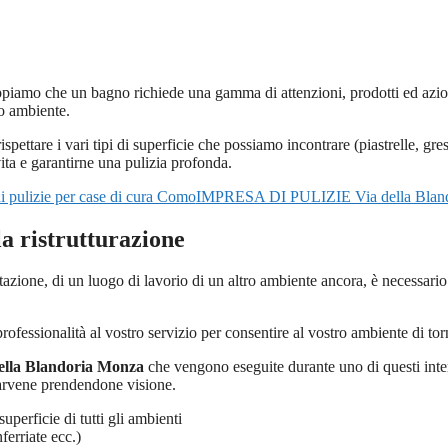
appiamo che un bagno richiede una gamma di attenzioni, prodotti ed azi
ro ambiente.
spettare i vari tipi di superficie che possiamo incontrare (piastrelle, gr
ita e garantirne una pulizia profonda.
IMPRESA DI PULIZIE Via della Blan
la ristrutturazione
itazione, di un luogo di lavorio di un altro ambiente ancora, è necessario 
 professionalità al vostro servizio per consentire al vostro ambiente di to
della Blandoria Monza
che vengono eseguite durante uno di questi interv
urarvene prendendone visione.
perficie di tutti gli ambienti
ferriate ecc.)