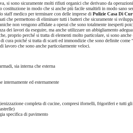
va, si sono sicuramente molti rifiuti organici che derivano da operazioni
oro costituzione in modo che si anche più facile smaltirli in modo sano s
lo staff medico per terminare con delle imprese di
Pulizie Casa Di Cur
ati che permettono di eliminare tutti i batteri che sicuramente si svilu
rganiche non vengono affidate a operai che sono totalmente inesperti poi
cenza dei lavori da eseguire, ma anche utilizzare un abbigliamento adeg
he, proprio perché si tratta di elementi molto particolare, si sono anche
a di cura poiché si tratta di scarti ed immondizie che sono definite come 
o di lavoro che sono anche particolarmente veloci.
armadi, sia interna che esterna
ane internamente ed esternamente
gienizzazione completa di cucine, compresi ifornelli, frigoriferi e tutti gl
astrelle)
ogia specifica di pavimento