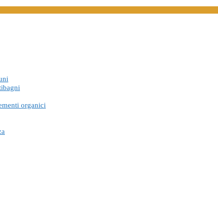
uni
tibagni
ementi organici
za