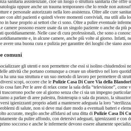
a sanitaria assistenziale, cioè un luogo o struttura sanitaria che offre 
patologia oppure anche un trauma temporaneo che lo rende non autosuffici
utture e personale autorizzato nella loro assistenza. Oltre alle cure sani
are con altri pazienti e quindi vivere momenti conviviali, ma utili alla 
no in base proprio ai settori che ci sono. Oltre a pulire eventuale infe
Le camere possono essere usate da un singolo paziente o anche da più p
ti quotidianamente. Nelle case di cura professionali, che sono a conosce
otidianamente e, in alcune camere, anche più volte al giorno. Infatti, 
 avere una buona cura e pulizia per garantire dei luoghi che siano assol
ee comuni
cializzare gli utenti e non permettere che essi si isolino chiudendosi ne
re delle attività che portano comunque a creare un obiettivo nel loro quot
cura ha una sua struttura e un suo metodo di lavoro per permettere di stru
diversi scopi, occorre che le
Pulizie Casa Di Cure Via della Blando
io cosa fare.Per le aree di relax come la sala della “televisione”, come 
trascorrono poche ore al giorno senza che ci sia un impegno particolare p
iamo a parlare di aree palestra, fisioterapia o sala da pranzo, la situaz
rsi igienizzanti proprio adatti a mantenere adeguata la loro “sterilizzaz
problemi di salute, non si deve mai dare modo a eventuali batteri e elemen
to accurate, meglio anche affidarsi ad una ditta di
Pulizie Casa Di C
lutamente da pulire affondo, con detersivi adeguati, igienizzanti e con d
 primo soccorso e anche le infermerie devono essere altamente specializz