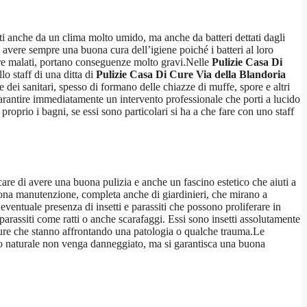
ati anche da un clima molto umido, ma anche da batteri dettati dagli
e avere sempre una buona cura dell’igiene poiché i batteri al loro
pure malati, portano conseguenze molto gravi.Nelle
Pulizie Casa Di
lo staff di una ditta di
Pulizie Casa Di Cure Via della Blandoria
 dei sanitari, spesso di formano delle chiazze di muffe, spore e altri
 garantire immediatamente un intervento professionale che porti a lucido
 proprio i bagni, se essi sono particolari si ha a che fare con uno staff
care di avere una buona pulizia e anche un fascino estetico che aiuti a
ona manutenzione, completa anche di giardinieri, che mirano a
’eventuale presenza di insetti e parassiti che possono proliferare in
parassiti come ratti o anche scarafaggi. Essi sono insetti assolutamente
ppure che stanno affrontando una patologia o qualche trauma.Le
so naturale non venga danneggiato, ma si garantisca una buona