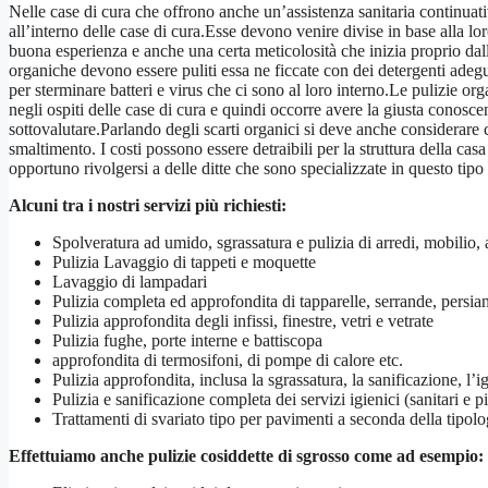
Nelle case di cura che offrono anche un’assistenza sanitaria continuati
all’interno delle case di cura.Esse devono venire divise in base alla l
buona esperienza e anche una certa meticolosità che inizia proprio dal
organiche devono essere puliti essa ne ficcate con dei detergenti adegu
per sterminare batteri e virus che ci sono al loro interno.Le pulizie o
negli ospiti delle case di cura e quindi occorre avere la giusta conos
sottovalutare.Parlando degli scarti organici si deve anche considerare c
smaltimento. I costi possono essere detraibili per la struttura della cas
opportuno rivolgersi a delle ditte che sono specializzate in questo tip
Alcuni tra i nostri servizi più richiesti:
Spolveratura ad umido, sgrassatura e pulizia di arredi, mobilio, 
Pulizia Lavaggio di tappeti e moquette
Lavaggio di lampadari
Pulizia completa ed approfondita di tapparelle, serrande, persi
Pulizia approfondita degli infissi, finestre, vetri e vetrate
Pulizia fughe, porte interne e battiscopa
approfondita di termosifoni, di pompe di calore etc.
Pulizia approfondita, inclusa la sgrassatura, la sanificazione, l’i
Pulizia e sanificazione completa dei servizi igienici (sanitari e pi
Trattamenti di svariato tipo per pavimenti a seconda della tipol
Effettuiamo anche pulizie cosiddette di sgrosso come ad esempio: