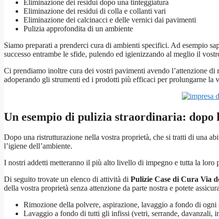
Eliminazione dei residui dopo una tinteggiatura
Eliminazione dei residui di colla e collanti vari
Eliminazione dei calcinacci e delle vernici dai pavimenti
Pulizia approfondita di un ambiente
Siamo preparati a prenderci cura di ambienti specifici. Ad esempio s
successo entrambe le sfide, pulendo ed igienizzando al meglio il vost
Ci prendiamo inoltre cura dei vostri pavimenti avendo l’attenzione di ri
adoperando gli strumenti ed i prodotti più efficaci per prolungarne la v
Un esempio di pulizia straordinaria: dopo 
Dopo una ristrutturazione nella vostra proprietà, che si tratti di una ab
l’igiene dell’ambiente.
I nostri addetti metteranno il più alto livello di impegno e tutta la loro
Di seguito trovate un elenco di attività di
Pulizie Case di Cura Via 
della vostra proprietà senza attenzione da parte nostra e potete assic
Rimozione della polvere, aspirazione, lavaggio a fondo di ogni su
Lavaggio a fondo di tutti gli infissi (vetri, serrande, davanzali, in