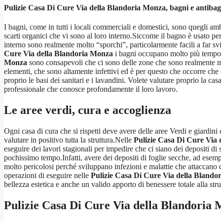
Pulizie Casa Di Cure Via della Blandoria Monza
, bagni e antibag
I bagni, come in tutti i locali commerciali e domestici, sono quegli am
scarti organici che vi sono al loro interno.Siccome il bagno è usato pe
interno sono realmente molto “sporchi”, particolarmente facili a far s
Cure Via della Blandoria Monza
i bagni occupano molto più tempo, ne
Monza
sono consapevoli che ci sono delle zone che sono realmente molto
elementi, che sono altamente infettivi ed è per questo che occorre che 
proprio le basi dei sanitari e i lavandini. Volete valutare proprio la cas
professionale che conosce profondamente il loro lavoro.
Le aree verdi, cura e accoglienza
Ogni casa di cura che si rispetti deve avere delle aree Verdi e giardin
valutare in positivo tutta la struttura.Nelle
Pulizie Casa Di Cure Via
eseguire dei lavori stagionali per impedire che ci siano dei depositi di 
pochissimo tempo.Infatti, avere dei depositi di foglie secche, ad esemp
molto pericolosi perché sviluppano infezioni e malattie che attaccano 
operazioni di eseguire nelle
Pulizie Casa Di Cure Via della Blando
bellezza estetica e anche un valido apporto di benessere totale alla strut
Pulizie Casa Di Cure Via della Blandoria