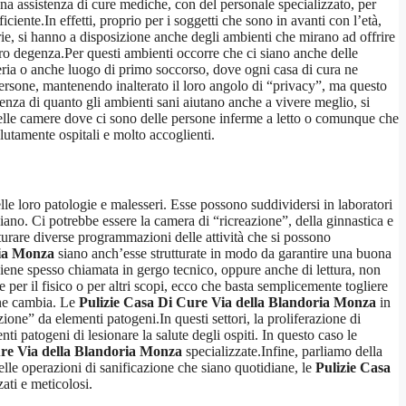
una assistenza di cure mediche, con del personale specializzato, per
ente.In effetti, proprio per i soggetti che sono in avanti con l’età,
tarie, si hanno a disposizione anche degli ambienti che mirano ad offrire
loro degenza.Per questi ambienti occorre che ci siano anche delle
rmeria o anche luogo di primo soccorso, dove ogni casa di cura ne
ersone, mantenendo inalterato il loro angolo di “privacy”, ma questo
nza di quanto gli ambienti sani aiutano anche a vivere meglio, si
nelle camere dove ci sono delle persone inferme a letto o comunque che
utamente ospitali e molto accoglienti.
lle loro patologie e malesseri. Esse possono suddividersi in laboratori
idiano. Ci potrebbe essere la camera di “ricreazione”, della ginnastica e
tturare diverse programmazioni delle attività che si possono
ria Monza
siano anch’esse strutturate in modo da garantire una buona
viene spesso chiamata in gergo tecnico, oppure anche di lettura, non
er il fisico o per altri scopi, ecco che basta semplicemente togliere
ione cambia. Le
Pulizie Casa Di Cure Via della Blandoria Monza
in
ione” da elementi patogeni.In questi settori, la proliferazione di
ti patogeni di lesionare la salute degli ospiti. In questo caso le
ure Via della Blandoria Monza
specializzate.Infine, parliamo della
elle operazioni di sanificazione che siano quotidiane, le
Pulizie Casa
ati e meticolosi.