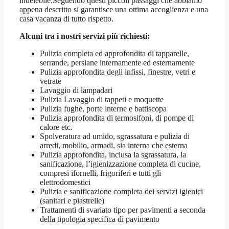
indelebile.Seguendo questi piccoli passaggi che abbiamo
appena descritto si garantisce una ottima accoglienza e una
casa vacanza di tutto rispetto.
Alcuni tra i nostri servizi più richiesti:
Pulizia completa ed approfondita di tapparelle,
serrande, persiane internamente ed esternamente
Pulizia approfondita degli infissi, finestre, vetri e
vetrate
Lavaggio di lampadari
Pulizia Lavaggio di tappeti e moquette
Pulizia fughe, porte interne e battiscopa
Pulizia approfondita di termosifoni, di pompe di
calore etc.
Spolveratura ad umido, sgrassatura e pulizia di
arredi, mobilio, armadi, sia interna che esterna
Pulizia approfondita, inclusa la sgrassatura, la
sanificazione, l’igienizzazione completa di cucine,
compresi ifornelli, frigoriferi e tutti gli
elettrodomestici
Pulizia e sanificazione completa dei servizi igienici
(sanitari e piastrelle)
Trattamenti di svariato tipo per pavimenti a seconda
della tipologia specifica di pavimento