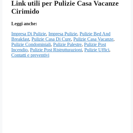
Link utili per Pulizie Casa Vacanze
Cirimido
Leggi anche:
Impresa Di Pulizie
,
Impresa Pulizie
,
Pulizie Bed And
Breakfast
,
Pulizie Casa Di Cure
,
Pulizie Casa Vacanze
,
Pulizie Condominiali
,
Pulizie Palestre
,
Pulizie Post
Incendio
,
Pulizie Post Ristrutturazioni
,
Pulizie Uffici
,
Contatti e preventivi