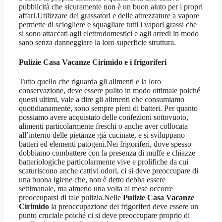
pubblicità che sicuramente non è un buon aiuto per i propri
affari.Utilizzare dei grassatori e delle attrezzature a vapore
permette di sciogliere e squagliare tutti i vapori grassi che
si sono attaccati agli elettrodomestici e agli arredi in modo
sano senza danneggiare la loro superficie struttura.
Pulizie Casa Vacanze Cirimido
e i frigoriferi
Tutto quello che riguarda gli alimenti e la loro
conservazione, deve essere pulito in modo ottimale poiché
questi ultimi, vale a dire gli alimenti che consumiamo
quotidianamente, sono sempre pieni di batteri. Per quanto
possiamo avere acquistato delle confezioni sottovuoto,
alimenti particolarmente freschi o anche aver collocata
all’interno delle pietanze già cucinate, e si sviluppano
batteri ed elementi patogeni.Nei frigoriferi, dove spesso
dobbiamo combattere con la presenza di muffe e chiazze
batteriologiche particolarmente vive e prolifiche da cui
scaturiscono anche cattivi odori, ci si deve preoccupare di
una buona igiene che, non è detto debba essere
settimanale, ma almeno una volta al mese occorre
preoccuparsi di tale pulizia.Nelle
Pulizie Casa Vacanze
Cirimido
la preoccupazione dei frigoriferi deve essere un
punto cruciale poiché ci si deve preoccupare proprio di