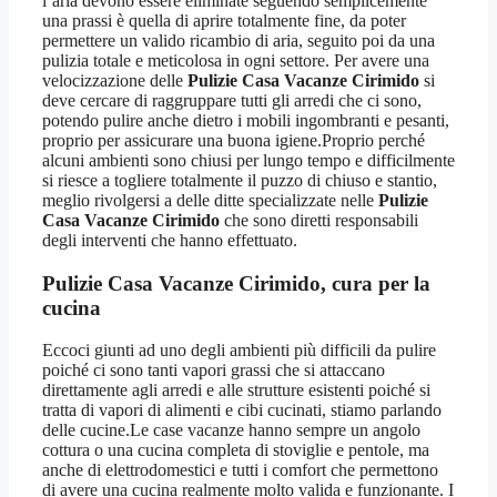
l’aria devono essere eliminate seguendo semplicemente
una prassi è quella di aprire totalmente fine, da poter
permettere un valido ricambio di aria, seguito poi da una
pulizia totale e meticolosa in ogni settore. Per avere una
velocizzazione delle
Pulizie Casa Vacanze Cirimido
si
deve cercare di raggruppare tutti gli arredi che ci sono,
potendo pulire anche dietro i mobili ingombranti e pesanti,
proprio per assicurare una buona igiene.Proprio perché
alcuni ambienti sono chiusi per lungo tempo e difficilmente
si riesce a togliere totalmente il puzzo di chiuso e stantio,
meglio rivolgersi a delle ditte specializzate nelle
Pulizie
Casa Vacanze Cirimido
che sono diretti responsabili
degli interventi che hanno effettuato.
Pulizie Casa Vacanze Cirimido
, cura per la
cucina
Eccoci giunti ad uno degli ambienti più difficili da pulire
poiché ci sono tanti vapori grassi che si attaccano
direttamente agli arredi e alle strutture esistenti poiché si
tratta di vapori di alimenti e cibi cucinati, stiamo parlando
delle cucine.Le case vacanze hanno sempre un angolo
cottura o una cucina completa di stoviglie e pentole, ma
anche di elettrodomestici e tutti i comfort che permettono
di avere una cucina realmente molto valida e funzionante. I