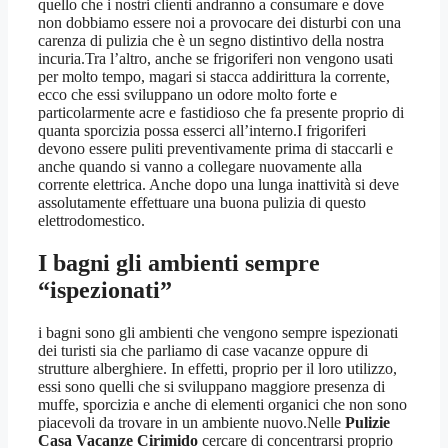
quello che i nostri clienti andranno a consumare e dove
non dobbiamo essere noi a provocare dei disturbi con una
carenza di pulizia che è un segno distintivo della nostra
incuria.Tra l’altro, anche se frigoriferi non vengono usati
per molto tempo, magari si stacca addirittura la corrente,
ecco che essi sviluppano un odore molto forte e
particolarmente acre e fastidioso che fa presente proprio di
quanta sporcizia possa esserci all’interno.I frigoriferi
devono essere puliti preventivamente prima di staccarli e
anche quando si vanno a collegare nuovamente alla
corrente elettrica. Anche dopo una lunga inattività si deve
assolutamente effettuare una buona pulizia di questo
elettrodomestico.
I bagni gli ambienti sempre
“ispezionati”
i bagni sono gli ambienti che vengono sempre ispezionati
dei turisti sia che parliamo di case vacanze oppure di
strutture alberghiere. In effetti, proprio per il loro utilizzo,
essi sono quelli che si sviluppano maggiore presenza di
muffe, sporcizia e anche di elementi organici che non sono
piacevoli da trovare in un ambiente nuovo.Nelle
Pulizie
Casa Vacanze Cirimido
cercare di concentrarsi proprio