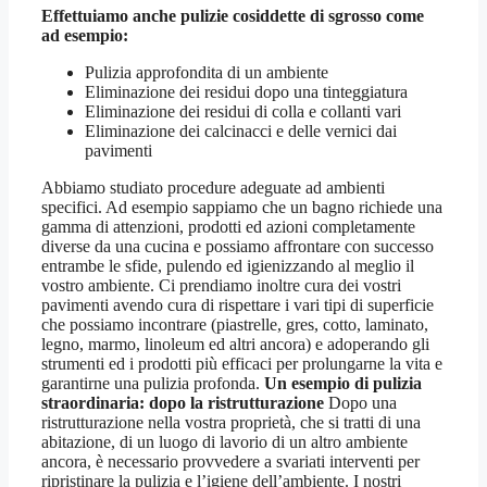
Effettuiamo anche pulizie cosiddette di sgrosso come
ad esempio:
Pulizia approfondita di un ambiente
Eliminazione dei residui dopo una tinteggiatura
Eliminazione dei residui di colla e collanti vari
Eliminazione dei calcinacci e delle vernici dai
pavimenti
Abbiamo studiato procedure adeguate ad ambienti
specifici. Ad esempio sappiamo che un bagno richiede una
gamma di attenzioni, prodotti ed azioni completamente
diverse da una cucina e possiamo affrontare con successo
entrambe le sfide, pulendo ed igienizzando al meglio il
vostro ambiente. Ci prendiamo inoltre cura dei vostri
pavimenti avendo cura di rispettare i vari tipi di superficie
che possiamo incontrare (piastrelle, gres, cotto, laminato,
legno, marmo, linoleum ed altri ancora) e adoperando gli
strumenti ed i prodotti più efficaci per prolungarne la vita e
garantirne una pulizia profonda.
Un esempio di pulizia
straordinaria: dopo la ristrutturazione
Dopo una
ristrutturazione nella vostra proprietà, che si tratti di una
abitazione, di un luogo di lavorio di un altro ambiente
ancora, è necessario provvedere a svariati interventi per
ripristinare la pulizia e l’igiene dell’ambiente. I nostri