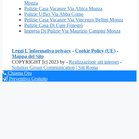
Monza
Pulizie Casa Vacanze Via Africa Monza
Pulizie Uffici Via Abba Como
Pulizie Casa Vacanze Via Vincenzo Bellini Monza
Pulizie Casa Di Cure Fenegrò
Impresa Di Pulizie Via Maurizio Campini Monza
Leggi L'informativa privacy
-
Cookie Policy (UE)
-
Mappa del Sito
COPYRIGHT [c] 2023 by -
Realizzazione siti internet
-
Solution Group Communication
|
Siti Roma
Chiama Ora
Preventivo Gratuito