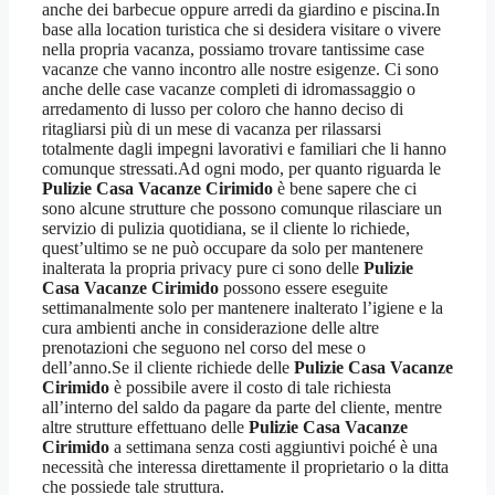
anche dei barbecue oppure arredi da giardino e piscina.In
base alla location turistica che si desidera visitare o vivere
nella propria vacanza, possiamo trovare tantissime case
vacanze che vanno incontro alle nostre esigenze. Ci sono
anche delle case vacanze completi di idromassaggio o
arredamento di lusso per coloro che hanno deciso di
ritagliarsi più di un mese di vacanza per rilassarsi
totalmente dagli impegni lavorativi e familiari che li hanno
comunque stressati.Ad ogni modo, per quanto riguarda le
Pulizie Casa Vacanze Cirimido
è bene sapere che ci
sono alcune strutture che possono comunque rilasciare un
servizio di pulizia quotidiana, se il cliente lo richiede,
quest’ultimo se ne può occupare da solo per mantenere
inalterata la propria privacy pure ci sono delle
Pulizie
Casa Vacanze Cirimido
possono essere eseguite
settimanalmente solo per mantenere inalterato l’igiene e la
cura ambienti anche in considerazione delle altre
prenotazioni che seguono nel corso del mese o
dell’anno.Se il cliente richiede delle
Pulizie Casa Vacanze
Cirimido
è possibile avere il costo di tale richiesta
all’interno del saldo da pagare da parte del cliente, mentre
altre strutture effettuano delle
Pulizie Casa Vacanze
Cirimido
a settimana senza costi aggiuntivi poiché è una
necessità che interessa direttamente il proprietario o la ditta
che possiede tale struttura.