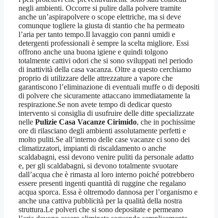
negli ambienti. Occorre si pulire dalla polvere tramite
anche un’aspirapolvere o scope elettriche, ma si deve
comunque togliere la giusta di stantio che ha permeato
l’aria per tanto tempo.Il lavaggio con panni umidi e
detergenti professionali è sempre la scelta migliore. Essi
offrono anche una buona igiene e quindi tolgono
totalmente cattivi odori che si sono sviluppati nel periodo
di inattività della casa vacanza. Oltre a questo cerchiamo
proprio di utilizzare delle attrezzature a vapore che
garantiscono l’eliminazione di eventuali muffe o di depositi
di polvere che sicuramente attaccano immediatamente la
respirazione.Se non avete tempo di dedicar questo
intervento si consiglia di usufruire delle ditte specializzate
nelle
Pulizie Casa Vacanze Cirimido
, che in pochissime
ore di rilasciano degli ambienti assolutamente perfetti e
molto puliti.Se all’interno delle case vacanze ci sono dei
climatizzatori, impianti di riscaldamento o anche
scaldabagni, essi devono venire puliti da personale adatto
e, per gli scaldabagni, si devono totalmente svuotare
dall’acqua che è rimasta al loro interno poiché potrebbero
essere presenti ingenti quantità di ruggine che regalano
acqua sporca. Essa è oltremodo dannosa per l’organismo e
anche una cattiva pubblicità per la qualità della nostra
struttura.Le polveri che si sono depositate e permeano