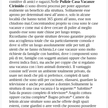
comitive di amici e ragazzi.Nelle
Pulizie Casa Vacanze
Cirimido
ci sono diversi processi per poter apportare
realmente un beneficio alla struttura. Solitamente esse
aprono per determinati mesi all’anno e, solo in alcune
località che hanno turisti 365 giorni all’anno, esse non
chiudono mai.Concentrandosi proprio su cosa sono le case
vacanze e come mai si deve cercare di pulire al meglio
quando esse sono state chiuse per lungo tempo.
Ricordiamo che queste strutture devono garantire proprio
una accoglienza totale che sia particolarmente comoda e
dove si offre un luogo assolutamente utile per tutti gli
utenti che ne fanno richiesta.Le case vacanze sono molto
richieste da famiglie con bambini, dove i componenti sono
più di tre, famiglie con soggetti anziani oppure che hanno
diversi indica fisici, ma anche per coppie che si regalano
una vacanza con i loro animali domestici. Il vantaggio
consiste nell’avere un ambiente totalmente privato, da
usare nei modi che più si preferisce, completi di tanti
ambienti che sono utili per cucinare, rilassarsi, guardare la
televisione e anche per andare a dormire.Solitamente la
struttura di una casa vacanza è la seguente:* Salottino*
Sala da pranzo completo di televisore* Angolo cottura
oppure cucina completa* Bagno privato* Camere da
lettoin alcune strutture sono anche offerte degli spazi
esterni, come giardini o aree verdi che possono possedere