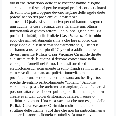
turisti che richiedono delle case vacanze hanno bisogno
anche di questi settori perché magari preferiscono cucinarsi
da soli i loro pasti oppure devono seguire delle rigide diete
poiché hanno dei problemi di intolleranze
alimentari.Qualsiasi sia il motivo per cui hanno bisogno di
una cucina, la casa vacanza deve garantire una ottima
funzionalità di questo settore, una buona igiene e pulizia
profonda. Infatti, nelle
Pulizie Casa Vacanze Cirimido
ecco che immediatamente si ha a che fare proprio con
l’ispezione di questi settori specialmente se gli utenti la
andranno a usare per più di 15 giorni o addirittura per
diversi mesi.Le
Pulizie Casa Vacanze Cirimido
dirette
alle strutture della cucina si devono concentrare nella
cappa, nei fornelli nel forno. In questi arredi ed
elettrodomestici sicuramente ci sono grandi segni di usura
e, in caso di una mancata pulizia, immediatamente
proliferano una serie di batteri che sono anche disgustosi
poiché diventano particolarmente “collanti”.Siccome
cuciniamo i pasti che andremo a mangiare, dove i batteri si
possono attaccare, si deve pulire quotidianamente per non
creare eventuali dolori di stomaco, cefalee, nausea o
addirittura vomito. Una casa vacanza che non esegue delle
Pulizie Casa Vacanze Cirimido
molto mirate nelle
strutture delle cucine, vuol dire che non ha particolarmente
a cuore la propria clientela e quindi si fa una cattiva