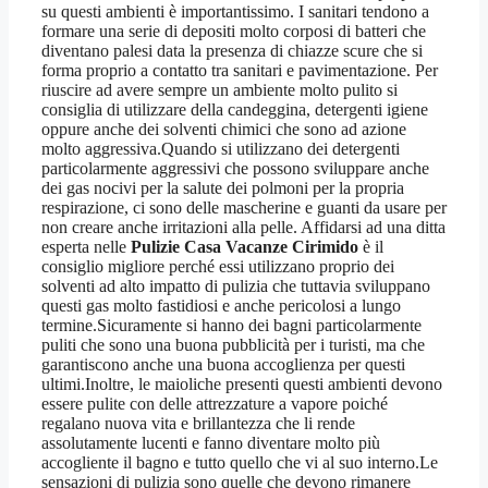
su questi ambienti è importantissimo. I sanitari tendono a
formare una serie di depositi molto corposi di batteri che
diventano palesi data la presenza di chiazze scure che si
forma proprio a contatto tra sanitari e pavimentazione. Per
riuscire ad avere sempre un ambiente molto pulito si
consiglia di utilizzare della candeggina, detergenti igiene
oppure anche dei solventi chimici che sono ad azione
molto aggressiva.Quando si utilizzano dei detergenti
particolarmente aggressivi che possono sviluppare anche
dei gas nocivi per la salute dei polmoni per la propria
respirazione, ci sono delle mascherine e guanti da usare per
non creare anche irritazioni alla pelle. Affidarsi ad una ditta
esperta nelle
Pulizie Casa Vacanze Cirimido
è il
consiglio migliore perché essi utilizzano proprio dei
solventi ad alto impatto di pulizia che tuttavia sviluppano
questi gas molto fastidiosi e anche pericolosi a lungo
termine.Sicuramente si hanno dei bagni particolarmente
puliti che sono una buona pubblicità per i turisti, ma che
garantiscono anche una buona accoglienza per questi
ultimi.Inoltre, le maioliche presenti questi ambienti devono
essere pulite con delle attrezzature a vapore poiché
regalano nuova vita e brillantezza che li rende
assolutamente lucenti e fanno diventare molto più
accogliente il bagno e tutto quello che vi al suo interno.Le
sensazioni di pulizia sono quelle che devono rimanere