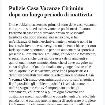
Pulizie Casa Vacanze Cirimido
dopo un lungo periodo di inattività
Come abbiamo accennato prima ci sono delle case vacanze
che aprono solo ed esclusivamente pochi mesi all’anno.
Parliamo di case che si trovano presso delle località
turistiche che sono marine, nel senso che, si ha
un’affluenza di turisti esclusivamente in estate e non è in
inverno.In inverno esse vengono totalmente chiuse per non
farle sporcare o comunque per non aumentare la sporcizia
presente al loro interno. Tra l’altro, chiudendole totalmente,
si garantisce anche una minore usura degli ambienti e
quindi una minore manutenzione che si deve eseguire nel
corso degli anni.Quando finalmente giunge l’estate ed è
ora di aprire le case vacanze, ecco che i proprietari o i
diretti responsabili dell’attività, effettuano le
Pulizie Casa
Vacanze Cirimido
concentrandosi proprio sull’arieggiare
il più possibile gli ambienti, poiché ci sarà sicuramente
un’aria stagnante che avrà impregnato anche gli
arredamenti, ed iniziano a pulire ogni elemento che
costituisce arredi, suppellettili e complementi d’arredo.Tale
pulizia non è esclusivamente quella di spolverare o togliere
i peli protettivi che preventivamente sono stati collocati