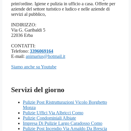
prim'ordine. Igiene e pulizia in ufficio a casa. Offerte per
aziende del settore turistico e ludico e nelle aziende di
servizi al pubblico,
INDIRIZZO:
Via G. Garibaldi 5
22036 Erba
CONTATTI:
Telefono:
3396069164
E-mail:
animarius@hotmail.it
Siamo anche su Youtube
Servizi del giorno
Pulizie Post Ristrutturazioni Vicolo Borghetto
Monza
Pulizie Uffici Via Albricci Como
Pulizie Condominiali Albiate
Impresa Di Pulizie Largo Caradosso Como
Pulizie Post Incendio Via Arnaldo Da Brescia