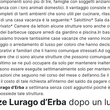
componenti sono più di tre, famiglie con soggetti anziani
za con i loro animali domestici. Il vantaggio consiste 
mpleti di tanti ambienti che sono utili per cucinare, rila
 di una casa vacanza è la seguente:* Salottino* Sala da
vato* Camere da lettoin alcune strutture sono anche off
i barbecue oppure arredi da giardino e piscina.In base a
possiamo trovare tantissime case vacanze che vanno inco
gio o arredamento di lusso per coloro che hanno deciso 
vorativi e familiari che li hanno comunque stressati.Ad 
re che ci sono alcune strutture che possono comunque ri
t’ultimo se ne può occupare da solo per mantenere inalter
ono essere eseguite settimanalmente solo per mantenere
azioni che seguono nel corso del mese o dell’anno.Se il 
il costo di tale richiesta all’interno del saldo da pagare 
urago d’Erba
a settimana senza costi aggiuntivi poiché 
possiede tale struttura.
ze Lurago d’Erba
dopo un lu