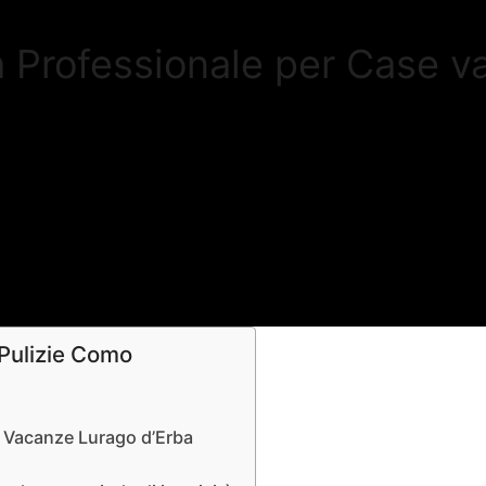
a Professionale per Case 
 Pulizie Como
se Vacanze Lurago d’Erba