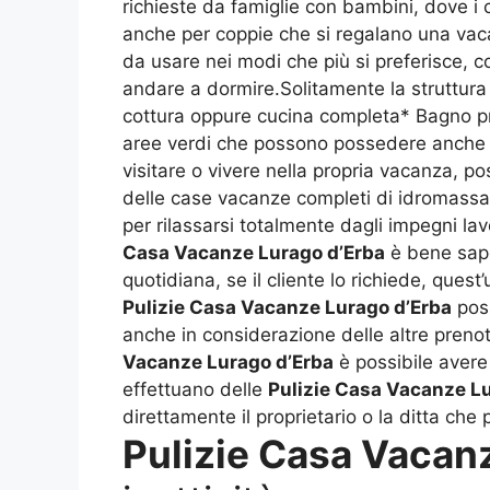
richieste da famiglie con bambini, dove i 
anche per coppie che si regalano una vacan
da usare nei modi che più si preferisce, co
andare a dormire.Solitamente la struttura
cottura oppure cucina completa* Bagno pri
aree verdi che possono possedere anche de
visitare o vivere nella propria vacanza, 
delle case vacanze completi di idromassag
per rilassarsi totalmente dagli impegni la
Casa Vacanze Lurago d’Erba
è bene sape
quotidiana, se il cliente lo richiede, ques
Pulizie Casa Vacanze Lurago d’Erba
poss
anche in considerazione delle altre prenot
Vacanze Lurago d’Erba
è possibile avere 
effettuano delle
Pulizie Casa Vacanze L
direttamente il proprietario o la ditta che 
Pulizie Casa Vacan