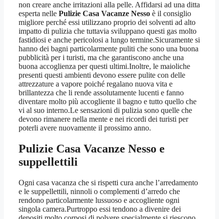
non creare anche irritazioni alla pelle. Affidarsi ad una ditta
esperta nelle
Pulizie Casa Vacanze Nesso
è il consiglio
migliore perché essi utilizzano proprio dei solventi ad alto
impatto di pulizia che tuttavia sviluppano questi gas molto
fastidiosi e anche pericolosi a lungo termine.Sicuramente si
hanno dei bagni particolarmente puliti che sono una buona
pubblicità per i turisti, ma che garantiscono anche una
buona accoglienza per questi ultimi.Inoltre, le maioliche
presenti questi ambienti devono essere pulite con delle
attrezzature a vapore poiché regalano nuova vita e
brillantezza che li rende assolutamente lucenti e fanno
diventare molto più accogliente il bagno e tutto quello che
vi al suo interno.Le sensazioni di pulizia sono quelle che
devono rimanere nella mente e nei ricordi dei turisti per
poterli avere nuovamente il prossimo anno.
Pulizie Casa Vacanze Nesso
e
suppellettili
Ogni casa vacanza che si rispetti cura anche l’arredamento
e le suppellettili, ninnoli o complementi d’arredo che
rendono particolarmente lussuoso e accogliente ogni
singola camera.Purtroppo essi tendono a divenire dei
depositi molto corposi di polvere specialmente si riescono