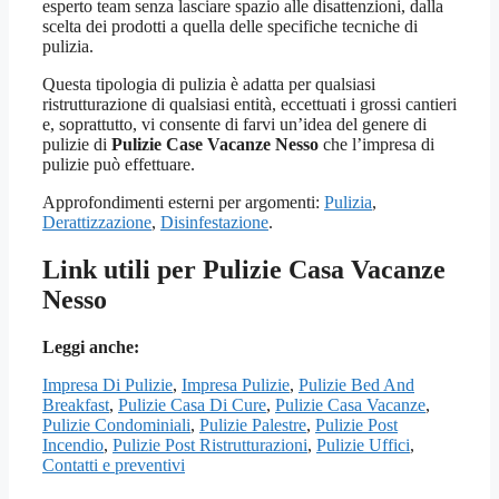
esperto team senza lasciare spazio alle disattenzioni, dalla
scelta dei prodotti a quella delle specifiche tecniche di
pulizia.
Questa tipologia di pulizia è adatta per qualsiasi
ristrutturazione di qualsiasi entità, eccettuati i grossi cantieri
e, soprattutto, vi consente di farvi un’idea del genere di
pulizie di
Pulizie Case Vacanze Nesso
che l’impresa di
pulizie può effettuare.
Approfondimenti esterni per argomenti:
Pulizia
,
Derattizzazione
,
Disinfestazione
.
Link utili per Pulizie Casa Vacanze
Nesso
Leggi anche:
Impresa Di Pulizie
,
Impresa Pulizie
,
Pulizie Bed And
Breakfast
,
Pulizie Casa Di Cure
,
Pulizie Casa Vacanze
,
Pulizie Condominiali
,
Pulizie Palestre
,
Pulizie Post
Incendio
,
Pulizie Post Ristrutturazioni
,
Pulizie Uffici
,
Contatti e preventivi