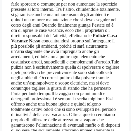
farle sporcare o comunque per non aumentare la sporcizia
presente al loro interno. Tra l’altro, chiudendole totalmente,
si garantisce anche una minore usura degli ambienti e
quindi una minore manutenzione che si deve eseguire nel
corso degli anni.Quando finalmente giunge l’estate ed è
ora di aprire le case vacanze, ecco che i proprietari o i
diretti responsabili dell’attività, effettuano le
Pulizie Casa
Vacanze Nesso
concentrandosi proprio sull’arieggiare il
più possibile gli ambienti, poiché ci sarà sicuramente
un’aria stagnante che avrà impregnato anche gli
arredamenti, ed iniziano a pulire ogni elemento che
costituisce arredi, suppellettili e complementi d’arredo.Tale
pulizia non è esclusivamente quella di spolverare o togliere
i peli protettivi che preventivamente sono stati collocati
negli ambienti. Occorre si pulire dalla polvere tramite
anche un’aspirapolvere o scope elettriche, ma si deve
comunque togliere la giusta di stantio che ha permeato
l’aria per tanto tempo.Il lavaggio con panni umidi e
detergenti professionali è sempre la scelta migliore. Essi
offrono anche una buona igiene e quindi tolgono
totalmente cattivi odori che si sono sviluppati nel periodo
di inattività della casa vacanza. Oltre a questo cerchiamo
proprio di utilizzare delle attrezzature a vapore che
garantiscono l’eliminazione di eventuali muffe o di depositi
di polvere che sicuramente attaccano immediatamente la