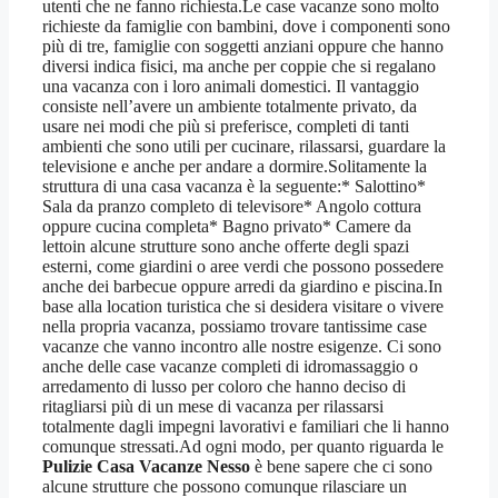
utenti che ne fanno richiesta.Le case vacanze sono molto
richieste da famiglie con bambini, dove i componenti sono
più di tre, famiglie con soggetti anziani oppure che hanno
diversi indica fisici, ma anche per coppie che si regalano
una vacanza con i loro animali domestici. Il vantaggio
consiste nell’avere un ambiente totalmente privato, da
usare nei modi che più si preferisce, completi di tanti
ambienti che sono utili per cucinare, rilassarsi, guardare la
televisione e anche per andare a dormire.Solitamente la
struttura di una casa vacanza è la seguente:* Salottino*
Sala da pranzo completo di televisore* Angolo cottura
oppure cucina completa* Bagno privato* Camere da
lettoin alcune strutture sono anche offerte degli spazi
esterni, come giardini o aree verdi che possono possedere
anche dei barbecue oppure arredi da giardino e piscina.In
base alla location turistica che si desidera visitare o vivere
nella propria vacanza, possiamo trovare tantissime case
vacanze che vanno incontro alle nostre esigenze. Ci sono
anche delle case vacanze completi di idromassaggio o
arredamento di lusso per coloro che hanno deciso di
ritagliarsi più di un mese di vacanza per rilassarsi
totalmente dagli impegni lavorativi e familiari che li hanno
comunque stressati.Ad ogni modo, per quanto riguarda le
Pulizie Casa Vacanze Nesso
è bene sapere che ci sono
alcune strutture che possono comunque rilasciare un