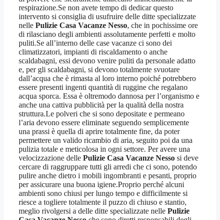
respirazione.Se non avete tempo di dedicar questo
intervento si consiglia di usufruire delle ditte specializzate
nelle
Pulizie Casa Vacanze Nesso
, che in pochissime ore
di rilasciano degli ambienti assolutamente perfetti e molto
puliti.Se all’interno delle case vacanze ci sono dei
climatizzatori, impianti di riscaldamento o anche
scaldabagni, essi devono venire puliti da personale adatto
e, per gli scaldabagni, si devono totalmente svuotare
dall’acqua che è rimasta al loro interno poiché potrebbero
essere presenti ingenti quantità di ruggine che regalano
acqua sporca. Essa è oltremodo dannosa per l’organismo e
anche una cattiva pubblicità per la qualità della nostra
struttura.Le polveri che si sono depositate e permeano
l’aria devono essere eliminate seguendo semplicemente
una prassi è quella di aprire totalmente fine, da poter
permettere un valido ricambio di aria, seguito poi da una
pulizia totale e meticolosa in ogni settore. Per avere una
velocizzazione delle
Pulizie Casa Vacanze Nesso
si deve
cercare di raggruppare tutti gli arredi che ci sono, potendo
pulire anche dietro i mobili ingombranti e pesanti, proprio
per assicurare una buona igiene.Proprio perché alcuni
ambienti sono chiusi per lungo tempo e difficilmente si
riesce a togliere totalmente il puzzo di chiuso e stantio,
meglio rivolgersi a delle ditte specializzate nelle
Pulizie
Casa Vacanze Nesso
che sono diretti responsabili degli