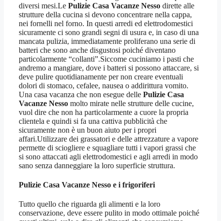
diversi mesi.Le
Pulizie Casa Vacanze Nesso
dirette alle
strutture della cucina si devono concentrare nella cappa,
nei fornelli nel forno. In questi arredi ed elettrodomestici
sicuramente ci sono grandi segni di usura e, in caso di una
mancata pulizia, immediatamente proliferano una serie di
batteri che sono anche disgustosi poiché diventano
particolarmente “collanti”.Siccome cuciniamo i pasti che
andremo a mangiare, dove i batteri si possono attaccare, si
deve pulire quotidianamente per non creare eventuali
dolori di stomaco, cefalee, nausea o addirittura vomito.
Una casa vacanza che non esegue delle
Pulizie Casa
Vacanze Nesso
molto mirate nelle strutture delle cucine,
vuol dire che non ha particolarmente a cuore la propria
clientela e quindi si fa una cattiva pubblicità che
sicuramente non è un buon aiuto per i propri
affari.Utilizzare dei grassatori e delle attrezzature a vapore
permette di sciogliere e squagliare tutti i vapori grassi che
si sono attaccati agli elettrodomestici e agli arredi in modo
sano senza danneggiare la loro superficie struttura.
Pulizie Casa Vacanze Nesso
e i frigoriferi
Tutto quello che riguarda gli alimenti e la loro
conservazione, deve essere pulito in modo ottimale poiché