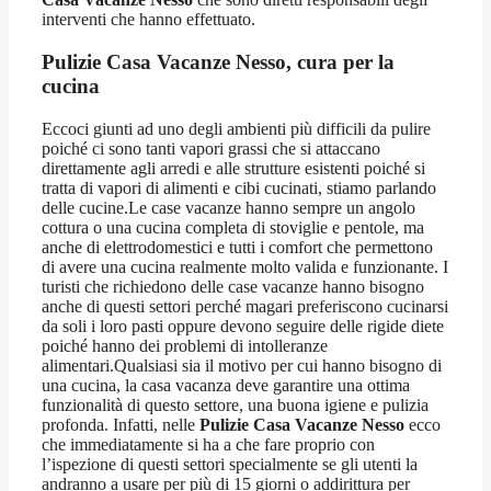
interventi che hanno effettuato.
Pulizie Casa Vacanze Nesso
, cura per la
cucina
Eccoci giunti ad uno degli ambienti più difficili da pulire
poiché ci sono tanti vapori grassi che si attaccano
direttamente agli arredi e alle strutture esistenti poiché si
tratta di vapori di alimenti e cibi cucinati, stiamo parlando
delle cucine.Le case vacanze hanno sempre un angolo
cottura o una cucina completa di stoviglie e pentole, ma
anche di elettrodomestici e tutti i comfort che permettono
di avere una cucina realmente molto valida e funzionante. I
turisti che richiedono delle case vacanze hanno bisogno
anche di questi settori perché magari preferiscono cucinarsi
da soli i loro pasti oppure devono seguire delle rigide diete
poiché hanno dei problemi di intolleranze
alimentari.Qualsiasi sia il motivo per cui hanno bisogno di
una cucina, la casa vacanza deve garantire una ottima
funzionalità di questo settore, una buona igiene e pulizia
profonda. Infatti, nelle
Pulizie Casa Vacanze Nesso
ecco
che immediatamente si ha a che fare proprio con
l’ispezione di questi settori specialmente se gli utenti la
andranno a usare per più di 15 giorni o addirittura per