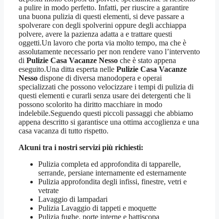
a pulire in modo perfetto. Infatti, per riuscire a garantire
una buona pulizia di questi elementi, si deve passare a
spolverare con degli spolverini oppure degli acchiappa
polvere, avere la pazienza adatta a e trattare questi
oggetti.Un lavoro che porta via molto tempo, ma che è
assolutamente necessario per non rendere vano l’intervento
di
Pulizie Casa Vacanze Nesso
che è stato appena
eseguito.Una ditta esperta nelle
Pulizie Casa Vacanze
Nesso
dispone di diversa manodopera e operai
specializzati che possono velocizzare i tempi di pulizia di
questi elementi e curarli senza usare dei detergenti che li
possono scolorito ha diritto macchiare in modo
indelebile.Seguendo questi piccoli passaggi che abbiamo
appena descritto si garantisce una ottima accoglienza e una
casa vacanza di tutto rispetto.
Alcuni tra i nostri servizi più richiesti:
Pulizia completa ed approfondita di tapparelle,
serrande, persiane internamente ed esternamente
Pulizia approfondita degli infissi, finestre, vetri e
vetrate
Lavaggio di lampadari
Pulizia Lavaggio di tappeti e moquette
Pulizia fughe, porte interne e battiscopa