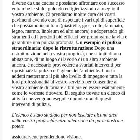
diverse da una cucina e possiamo affrontare con successo
entrambe le sfide, pulendo ed igienizzando al meglio il
vostro ambiente. Ci prendiamo inoltre cura dei vostri
pavimenti avendo cura di rispettare i vari tipi di superficie
che possiamo incontrare (piastrelle, gres, cotto, laminato,
legno, marmo, linoleum ed altri ancora) e adoperando gli
strumenti ed i prodotti più efficaci per prolungarne la vita e
garantirne una pulizia profonda.
Un esempio di pulizia
straordinaria: dopo la ristrutturazione
Dopo una
ristrutturazione nella vostra proprietà, che si tratti di una
abitazione, di un luogo di lavorio di un altro ambiente
ancora, è necessario provvedere a svariati interventi per
ripristinare la pulizia e l’igiene dell’ambiente. I nostri
addetti metteranno il più alto livello di impegno e tutta la
loro professionalità al vostro servizio per consentire al
vostro ambiente di tornare a brillare ed essere esattamente
come lo vorreste ritrovare. Di seguito trovate un elenco di
attività che vengono eseguite durante uno di questi
interventi di pulizia.
L’elenco è stato studiato per non lasciare alcuna area
della vostra proprietà senza attenzione da parte nostra e
potete
assicurarvene prendendone visione.