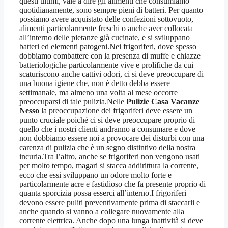
questi ultimi, vale a dire gli alimenti che consumiamo
quotidianamente, sono sempre pieni di batteri. Per quanto
possiamo avere acquistato delle confezioni sottovuoto,
alimenti particolarmente freschi o anche aver collocata
all’interno delle pietanze già cucinate, e si sviluppano
batteri ed elementi patogeni.Nei frigoriferi, dove spesso
dobbiamo combattere con la presenza di muffe e chiazze
batteriologiche particolarmente vive e prolifiche da cui
scaturiscono anche cattivi odori, ci si deve preoccupare di
una buona igiene che, non è detto debba essere
settimanale, ma almeno una volta al mese occorre
preoccuparsi di tale pulizia.Nelle
Pulizie Casa Vacanze
Nesso
la preoccupazione dei frigoriferi deve essere un
punto cruciale poiché ci si deve preoccupare proprio di
quello che i nostri clienti andranno a consumare e dove
non dobbiamo essere noi a provocare dei disturbi con una
carenza di pulizia che è un segno distintivo della nostra
incuria.Tra l’altro, anche se frigoriferi non vengono usati
per molto tempo, magari si stacca addirittura la corrente,
ecco che essi sviluppano un odore molto forte e
particolarmente acre e fastidioso che fa presente proprio di
quanta sporcizia possa esserci all’interno.I frigoriferi
devono essere puliti preventivamente prima di staccarli e
anche quando si vanno a collegare nuovamente alla
corrente elettrica. Anche dopo una lunga inattività si deve