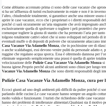
Come abbiamo accennato prima ci sono delle case vacanze che aprono so
si ha un’affluenza di turisti esclusivamente in estate e non è in inve
l’altro, chiudendole totalmente, si garantisce anche una minore usura
aprire le case vacanze, ecco che i proprietari o i diretti responsabili del
poiché ci sarà sicuramente un’aria stagnante che avrà impregnato anche
esclusivamente quella di spolverare o togliere i peli protettivi che pre
comunque togliere la giusta di stantio che ha permeato l’aria per tant
tolgono totalmente cattivi odori che si sono sviluppati nel periodo di i
eventuali muffe o di depositi di polvere che sicuramente attaccano imme
Casa Vacanze Via Adamello Monza
, che in pochissime ore di rilas
o anche scaldabagni, essi devono venire puliti da personale adatto e, p
ruggine che regalano acqua sporca. Essa è oltremodo dannosa per l’orga
eliminate seguendo semplicemente una prassi è quella di aprire totalmen
velocizzazione delle
Pulizie Casa Vacanze Via Adamello Monza
si 
buona igiene.Proprio perché alcuni ambienti sono chiusi per lungo tempo 
Vacanze Via Adamello Monza
che sono diretti responsabili degli int
Pulizie Casa Vacanze Via Adamello Monza
, cura per 
Eccoci giunti ad uno degli ambienti più difficili da pulire poiché ci sono
parlando delle cucine.Le case vacanze hanno sempre un angolo cottura 
molto valida e funzionante. I turisti che richiedono delle case vacanze
hanno dei problemi di intolleranze alimentari.Qualsiasi sia il motivo p