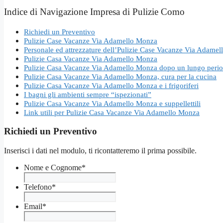
Indice di Navigazione Impresa di Pulizie Como
Richiedi un Preventivo
Pulizie Case Vacanze Via Adamello Monza
Personale ed attrezzature dell’Pulizie Case Vacanze Via Adame
Pulizie Casa Vacanze Via Adamello Monza
Pulizie Casa Vacanze Via Adamello Monza dopo un lungo periodo
Pulizie Casa Vacanze Via Adamello Monza, cura per la cucina
Pulizie Casa Vacanze Via Adamello Monza e i frigoriferi
I bagni gli ambienti sempre “ispezionati”
Pulizie Casa Vacanze Via Adamello Monza e suppellettili
Link utili per Pulizie Casa Vacanze Via Adamello Monza
Richiedi un Preventivo
Inserisci i dati nel modulo, ti ricontatteremo il prima possibile.
Nome e Cognome
*
Telefono
*
Email
*