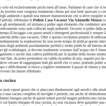
lo ed esclusivamente pochi mesi all’anno. Parliamo di case che si trov
rno.In inverno esse vengono totalmente chiuse per non farle sporcare o c
 degli ambienti e quindi una minore manutenzione che si deve eseguire n
l’attività, effettuano le
Pulizie Casa Vacanze Via Adamello Monza
co
 gli arredamenti, ed iniziano a pulire ogni elemento che costituisce arre
ventivamente sono stati collocati negli ambienti. Occorre si pulire dalla
o tempo.Il lavaggio con panni umidi e detergenti professionali è sempre 
nattività della casa vacanza. Oltre a questo cerchiamo proprio di utilizza
diatamente la respirazione.Se non avete tempo di dedicar questo interven
ciano degli ambienti assolutamente perfetti e molto puliti.Se all’interno 
er gli scaldabagni, si devono totalmente svuotare dall’acqua che è rimast
nismo e anche una cattiva pubblicità per la qualità della nostra strutt
te fine, da poter permettere un valido ricambio di aria, seguito poi da u
deve cercare di raggruppare tutti gli arredi che ci sono, potendo pulire 
e difficilmente si riesce a togliere totalmente il puzzo di chiuso e stant
erventi che hanno effettuato.
la cucina
 tanti vapori grassi che si attaccano direttamente agli arredi e alle struttu
o una cucina completa di stoviglie e pentole, ma anche di elettrodomest
 hanno bisogno anche di questi settori perché magari preferiscono cucinar
er cui hanno bisogno di una cucina, la casa vacanza deve garantire una o