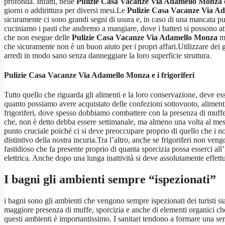
profonda. Infatti, nelle
Pulizie Casa Vacanze Via Adamello Monza
giorni o addirittura per diversi mesi.Le
Pulizie Casa Vacanze Via A
sicuramente ci sono grandi segni di usura e, in caso di una mancata p
cuciniamo i pasti che andremo a mangiare, dove i batteri si possono at
che non esegue delle
Pulizie Casa Vacanze Via Adamello Monza
mo
che sicuramente non è un buon aiuto per i propri affari.Utilizzare dei gra
arredi in modo sano senza danneggiare la loro superficie struttura.
Pulizie Casa Vacanze Via Adamello Monza
e i frigoriferi
Tutto quello che riguarda gli alimenti e la loro conservazione, deve es
quanto possiamo avere acquistato delle confezioni sottovuoto, alimenti 
frigoriferi, dove spesso dobbiamo combattere con la presenza di muffe 
che, non è detto debba essere settimanale, ma almeno una volta al mes
punto cruciale poiché ci si deve preoccupare proprio di quello che i 
distintivo della nostra incuria.Tra l’altro, anche se frigoriferi non ve
fastidioso che fa presente proprio di quanta sporcizia possa esserci al
elettrica. Anche dopo una lunga inattività si deve assolutamente effett
I bagni gli ambienti sempre “ispezionati”
i bagni sono gli ambienti che vengono sempre ispezionati dei turisti sia 
maggiore presenza di muffe, sporcizia e anche di elementi organici c
questi ambienti è importantissimo. I sanitari tendono a formare una seri