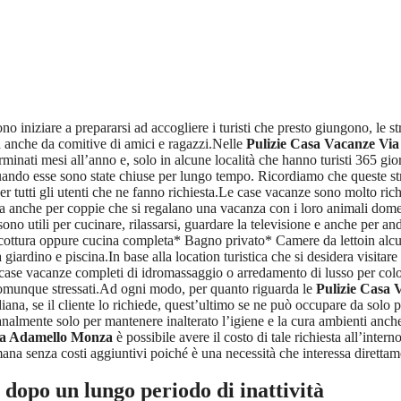
no iniziare a prepararsi ad accogliere i turisti che presto giungono, le s
ma anche da comitive di amici e ragazzi.Nelle
Pulizie Casa Vacanze Vi
erminati mesi all’anno e, solo in alcune località che hanno turisti 365 
uando esse sono state chiuse per lungo tempo. Ricordiamo che queste str
r tutti gli utenti che ne fanno richiesta.Le case vacanze sono molto ric
ma anche per coppie che si regalano una vacanza con i loro animali domes
sono utili per cucinare, rilassarsi, guardare la televisione e anche per a
ottura oppure cucina completa* Bagno privato* Camere da lettoin alcune
ardino e piscina.In base alla location turistica che si desidera visitar
case vacanze completi di idromassaggio o arredamento di lusso per color
o comunque stressati.Ad ogni modo, per quanto riguarda le
Pulizie Casa
iana, se il cliente lo richiede, quest’ultimo se ne può occupare da solo 
nalmente solo per mantenere inalterato l’igiene e la cura ambienti anche
ia Adamello Monza
è possibile avere il costo di tale richiesta all’intern
ana senza costi aggiuntivi poiché è una necessità che interessa direttament
dopo un lungo periodo di inattività