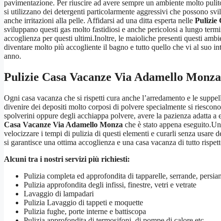
pavimentazione. Per riuscire ad avere sempre un ambiente molto pulito
si utilizzano dei detergenti particolarmente aggressivi che possono svi
anche irritazioni alla pelle. Affidarsi ad una ditta esperta nelle
Pulizie
sviluppano questi gas molto fastidiosi e anche pericolosi a lungo term
accoglienza per questi ultimi.Inoltre, le maioliche presenti questi amb
diventare molto più accogliente il bagno e tutto quello che vi al suo i
anno.
Pulizie Casa Vacanze Via Adamello Monza
Ogni casa vacanza che si rispetti cura anche l’arredamento e le suppe
divenire dei depositi molto corposi di polvere specialmente si riescono 
spolverini oppure degli acchiappa polvere, avere la pazienza adatta a 
Casa Vacanze Via Adamello Monza
che è stato appena eseguito.Una
velocizzare i tempi di pulizia di questi elementi e curarli senza usare
si garantisce una ottima accoglienza e una casa vacanza di tutto rispett
Alcuni tra i nostri servizi più richiesti:
Pulizia completa ed approfondita di tapparelle, serrande, persi
Pulizia approfondita degli infissi, finestre, vetri e vetrate
Lavaggio di lampadari
Pulizia Lavaggio di tappeti e moquette
Pulizia fughe, porte interne e battiscopa
Pulizia approfondita di termosifoni, di pompe di calore etc.