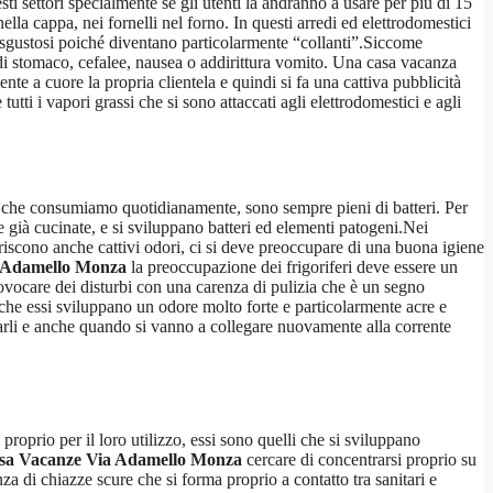
i settori specialmente se gli utenti la andranno a usare per più di 15
ella cappa, nei fornelli nel forno. In questi arredi ed elettrodomestici
isgustosi poiché diventano particolarmente “collanti”.Siccome
 di stomaco, cefalee, nausea o addirittura vomito. Una casa vacanza
nte a cuore la propria clientela e quindi si fa una cattiva pubblicità
utti i vapori grassi che si sono attaccati agli elettrodomestici e agli
nti che consumiamo quotidianamente, sono sempre pieni di batteri. Per
e già cucinate, e si sviluppano batteri ed elementi patogeni.Nei
riscono anche cattivi odori, ci si deve preoccupare di una buona igiene
a Adamello Monza
la preoccupazione dei frigoriferi deve essere un
ovocare dei disturbi con una carenza di pulizia che è un segno
o che essi sviluppano un odore molto forte e particolarmente acre e
ccarli e anche quando si vanno a collegare nuovamente alla corrente
proprio per il loro utilizzo, essi sono quelli che si sviluppano
asa Vacanze Via Adamello Monza
cercare di concentrarsi proprio su
za di chiazze scure che si forma proprio a contatto tra sanitari e