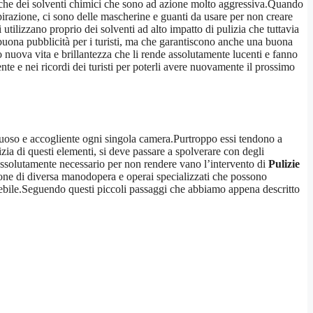
anche dei solventi chimici che sono ad azione molto aggressiva.Quando
pirazione, ci sono delle mascherine e guanti da usare per non creare
 utilizzano proprio dei solventi ad alto impatto di pulizia che tuttavia
buona pubblicità per i turisti, ma che garantiscono anche una buona
o nuova vita e brillantezza che li rende assolutamente lucenti e fanno
te e nei ricordi dei turisti per poterli avere nuovamente il prossimo
ssuoso e accogliente ogni singola camera.Purtroppo essi tendono a
izia di questi elementi, si deve passare a spolverare con degli
 assolutamente necessario per non rendere vano l’intervento di
Pulizie
ne di diversa manodopera e operai specializzati che possono
delebile.Seguendo questi piccoli passaggi che abbiamo appena descritto