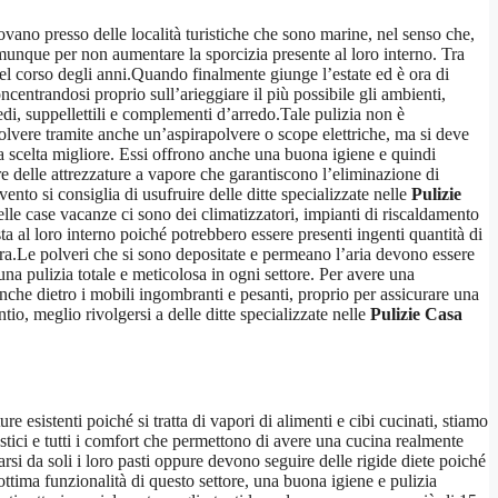
ano presso delle località turistiche che sono marine, nel senso che,
omunque per non aumentare la sporcizia presente al loro interno. Tra
el corso degli anni.Quando finalmente giunge l’estate ed è ora di
ncentrandosi proprio sull’arieggiare il più possibile gli ambienti,
di, suppellettili e complementi d’arredo.Tale pulizia non è
 polvere tramite anche un’aspirapolvere o scope elettriche, ma si deve
la scelta migliore. Essi offrono anche una buona igiene e quindi
re delle attrezzature a vapore che garantiscono l’eliminazione di
to si consiglia di usufruire delle ditte specializzate nelle
Pulizie
delle case vacanze ci sono dei climatizzatori, impianti di riscaldamento
a al loro interno poiché potrebbero essere presenti ingenti quantità di
ura.Le polveri che si sono depositate e permeano l’aria devono essere
na pulizia totale e meticolosa in ogni settore. Per avere una
anche dietro i mobili ingombranti e pesanti, proprio per assicurare una
io, meglio rivolgersi a delle ditte specializzate nelle
Pulizie Casa
re esistenti poiché si tratta di vapori di alimenti e cibi cucinati, stiamo
ici e tutti i comfort che permettono di avere una cucina realmente
si da soli i loro pasti oppure devono seguire delle rigide diete poiché
ttima funzionalità di questo settore, una buona igiene e pulizia