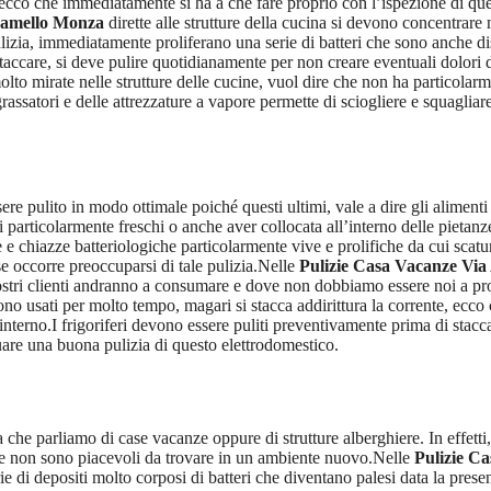
ecco che immediatamente si ha a che fare proprio con l’ispezione di quest
damello Monza
dirette alle strutture della cucina si devono concentrare n
ulizia, immediatamente proliferano una serie di batteri che sono anche d
taccare, si deve pulire quotidianamente per non creare eventuali dolori
lto mirate nelle strutture delle cucine, vuol dire che non ha particolarme
ssatori e delle attrezzature a vapore permette di sciogliere e squagliare t
sere pulito in modo ottimale poiché questi ultimi, vale a dire gli alime
particolarmente freschi o anche aver collocata all’interno delle pietanz
e chiazze batteriologiche particolarmente vive e prolifiche da cui scatu
e occorre preoccuparsi di tale pulizia.Nelle
Pulizie Casa Vacanze Vi
nostri clienti andranno a consumare e dove non dobbiamo essere noi a pr
ngono usati per molto tempo, magari si stacca addirittura la corrente, ecc
l’interno.I frigoriferi devono essere puliti preventivamente prima di sta
uare una buona pulizia di questo elettrodomestico.
che parliamo di case vacanze oppure di strutture alberghiere. In effetti, 
he non sono piacevoli da trovare in un ambiente nuovo.Nelle
Pulizie C
e di depositi molto corposi di batteri che diventano palesi data la presen