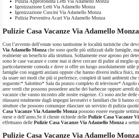
Pulizia Approfondita Letti Via Adamello Monza
Igenizzazione Letti Via Adamello Monza
Igenizzazione Cuscini Via Adamello Monza
Pulizia Preventiva Acari Via Adamello Monza
Pulizie Casa Vacanze Via Adamello Monza
Con l’avvento dell’estate sono tantissime le località turistiche che devo
Via Adamello Monza
che sono quelle più utilizzati dalle famiglie, 
realmente un beneficio alla struttura. Solitamente esse aprono per det
sono le case vacanze e come mai si deve cercare di pulire al meglio q
particolarmente comoda e dove si offre un luogo assolutamente utile pe
famiglie con soggetti anziani oppure che hanno diversi indica fisici, 
da usare nei modi che più si preferisce, completi di tanti ambienti che 
seguente:* Salottino* Sala da pranzo completo di televisore* Angolo c
aree verdi che possono possedere anche dei barbecue oppure arredi da gi
vacanze che vanno incontro alle nostre esigenze. Ci sono anche delle 
rilassarsi totalmente dagli impegni lavorativi e familiari che li hann
strutture che possono comunque rilasciare un servizio di pulizia quotid
Casa Vacanze Via Adamello Monza
possono essere eseguite settima
mese o dell’anno.Se il cliente richiede delle
Pulizie Casa Vacanze V
effettuano delle
Pulizie Casa Vacanze Via Adamello Monza
a settim
Pulizie Casa Vacanze Via Adamello Monza