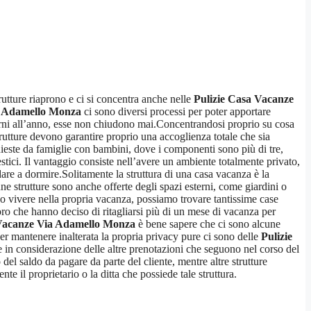
trutture riaprono e ci si concentra anche nelle
Pulizie Casa Vacanze
a Adamello Monza
ci sono diversi processi per poter apportare
giorni all’anno, esse non chiudono mai.Concentrandosi proprio su cosa
utture devono garantire proprio una accoglienza totale che sia
hieste da famiglie con bambini, dove i componenti sono più di tre,
tici. Il vantaggio consiste nell’avere un ambiente totalmente privato,
ndare a dormire.Solitamente la struttura di una casa vacanza è la
 strutture sono anche offerte degli spazi esterni, come giardini o
e o vivere nella propria vacanza, possiamo trovare tantissime case
o che hanno deciso di ritagliarsi più di un mese di vacanza per
 Vacanze Via Adamello Monza
è bene sapere che ci sono alcune
per mantenere inalterata la propria privacy pure ci sono delle
Pulizie
 in considerazione delle altre prenotazioni che seguono nel corso del
o del saldo da pagare da parte del cliente, mentre altre strutture
e il proprietario o la ditta che possiede tale struttura.