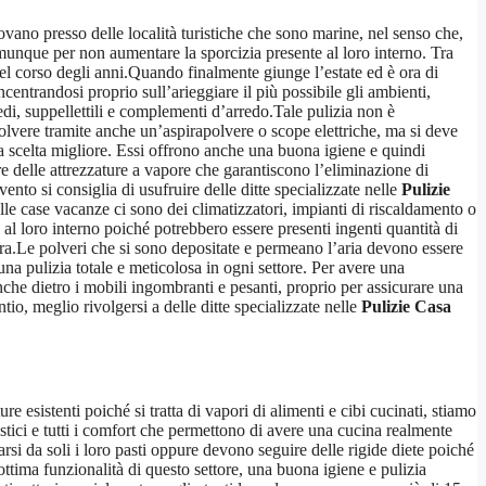
ano presso delle località turistiche che sono marine, nel senso che,
omunque per non aumentare la sporcizia presente al loro interno. Tra
el corso degli anni.Quando finalmente giunge l’estate ed è ora di
centrandosi proprio sull’arieggiare il più possibile gli ambienti,
di, suppellettili e complementi d’arredo.Tale pulizia non è
 polvere tramite anche un’aspirapolvere o scope elettriche, ma si deve
la scelta migliore. Essi offrono anche una buona igiene e quindi
re delle attrezzature a vapore che garantiscono l’eliminazione di
to si consiglia di usufruire delle ditte specializzate nelle
Pulizie
elle case vacanze ci sono dei climatizzatori, impianti di riscaldamento o
al loro interno poiché potrebbero essere presenti ingenti quantità di
ura.Le polveri che si sono depositate e permeano l’aria devono essere
na pulizia totale e meticolosa in ogni settore. Per avere una
nche dietro i mobili ingombranti e pesanti, proprio per assicurare una
io, meglio rivolgersi a delle ditte specializzate nelle
Pulizie Casa
re esistenti poiché si tratta di vapori di alimenti e cibi cucinati, stiamo
ici e tutti i comfort che permettono di avere una cucina realmente
si da soli i loro pasti oppure devono seguire delle rigide diete poiché
ttima funzionalità di questo settore, una buona igiene e pulizia