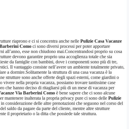
trutture riaprono e ci si concentra anche nelle
Pulizie Casa Vacanze
 Barberini Como
ci sono diversi processi per poter apportare
giorni all’anno, esse non chiudono mai.Concentrandosi proprio su cosa
utture devono garantire proprio una accoglienza totale che sia
hieste da famiglie con bambini, dove i componenti sono più di tre,
tici. Il vantaggio consiste nell’avere un ambiente totalmente privato,
ndare a dormire.Solitamente la struttura di una casa vacanza è la
 strutture sono anche offerte degli spazi esterni, come giardini o
e o vivere nella propria vacanza, possiamo trovare tantissime case
o che hanno deciso di ritagliarsi più di un mese di vacanza per
 Vacanze Via Barberini Como
è bene sapere che ci sono alcune
per mantenere inalterata la propria privacy pure ci sono delle
Pulizie
 in considerazione delle altre prenotazioni che seguono nel corso del
o del saldo da pagare da parte del cliente, mentre altre strutture
e il proprietario o la ditta che possiede tale struttura.