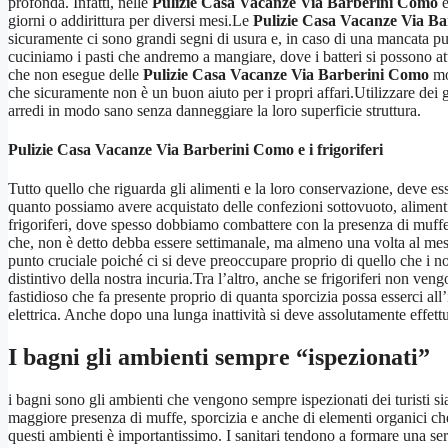
profonda. Infatti, nelle
Pulizie Casa Vacanze Via Barberini Como
e
giorni o addirittura per diversi mesi.Le
Pulizie Casa Vacanze Via B
sicuramente ci sono grandi segni di usura e, in caso di una mancata p
cuciniamo i pasti che andremo a mangiare, dove i batteri si possono at
che non esegue delle
Pulizie Casa Vacanze Via Barberini Como
mol
che sicuramente non è un buon aiuto per i propri affari.Utilizzare dei gra
arredi in modo sano senza danneggiare la loro superficie struttura.
Pulizie Casa Vacanze Via Barberini Como
e i frigoriferi
Tutto quello che riguarda gli alimenti e la loro conservazione, deve es
quanto possiamo avere acquistato delle confezioni sottovuoto, alimenti 
frigoriferi, dove spesso dobbiamo combattere con la presenza di muffe 
che, non è detto debba essere settimanale, ma almeno una volta al mes
punto cruciale poiché ci si deve preoccupare proprio di quello che i 
distintivo della nostra incuria.Tra l’altro, anche se frigoriferi non ve
fastidioso che fa presente proprio di quanta sporcizia possa esserci al
elettrica. Anche dopo una lunga inattività si deve assolutamente effett
I bagni gli ambienti sempre “ispezionati”
i bagni sono gli ambienti che vengono sempre ispezionati dei turisti sia 
maggiore presenza di muffe, sporcizia e anche di elementi organici c
questi ambienti è importantissimo. I sanitari tendono a formare una seri