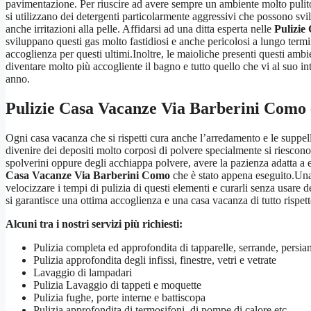
pavimentazione. Per riuscire ad avere sempre un ambiente molto pulito
si utilizzano dei detergenti particolarmente aggressivi che possono svi
anche irritazioni alla pelle. Affidarsi ad una ditta esperta nelle
Pulizie
sviluppano questi gas molto fastidiosi e anche pericolosi a lungo term
accoglienza per questi ultimi.Inoltre, le maioliche presenti questi amb
diventare molto più accogliente il bagno e tutto quello che vi al suo i
anno.
Pulizie Casa Vacanze Via Barberini Como
Ogni casa vacanza che si rispetti cura anche l’arredamento e le suppe
divenire dei depositi molto corposi di polvere specialmente si riescono 
spolverini oppure degli acchiappa polvere, avere la pazienza adatta a 
Casa Vacanze Via Barberini Como
che è stato appena eseguito.Una 
velocizzare i tempi di pulizia di questi elementi e curarli senza usare
si garantisce una ottima accoglienza e una casa vacanza di tutto rispett
Alcuni tra i nostri servizi più richiesti:
Pulizia completa ed approfondita di tapparelle, serrande, persi
Pulizia approfondita degli infissi, finestre, vetri e vetrate
Lavaggio di lampadari
Pulizia Lavaggio di tappeti e moquette
Pulizia fughe, porte interne e battiscopa
Pulizia approfondita di termosifoni, di pompe di calore etc.