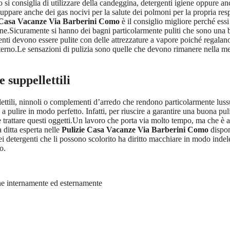
 si consiglia di utilizzare della candeggina, detergenti igiene oppure 
luppare anche dei gas nocivi per la salute dei polmoni per la propria res
 Casa Vacanze Via Barberini Como
è il consiglio migliore perché essi 
ine.Sicuramente si hanno dei bagni particolarmente puliti che sono una 
ienti devono essere pulite con delle attrezzature a vapore poiché regalan
nterno.Le sensazioni di pulizia sono quelle che devono rimanere nella men
e suppellettili
llettili, ninnoli o complementi d’arredo che rendono particolarmente lu
a pulire in modo perfetto. Infatti, per riuscire a garantire una buona pul
e trattare questi oggetti.Un lavoro che porta via molto tempo, ma che è
ditta esperta nelle
Pulizie Casa Vacanze Via Barberini Como
dispon
 dei detergenti che li possono scolorito ha diritto macchiare in modo in
o.
ane internamente ed esternamente