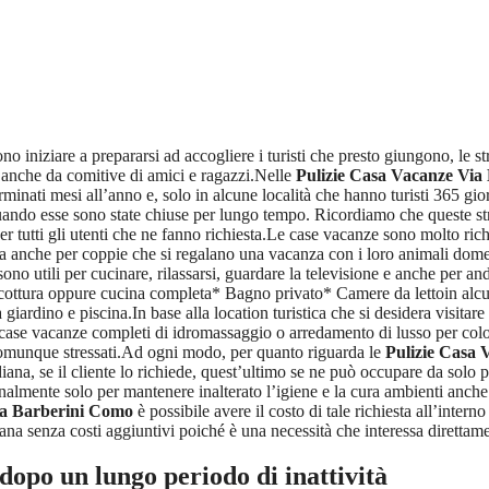
no iniziare a prepararsi ad accogliere i turisti che presto giungono, le s
a anche da comitive di amici e ragazzi.Nelle
Pulizie Casa Vacanze Via
erminati mesi all’anno e, solo in alcune località che hanno turisti 365 
uando esse sono state chiuse per lungo tempo. Ricordiamo che queste str
r tutti gli utenti che ne fanno richiesta.Le case vacanze sono molto ric
ma anche per coppie che si regalano una vacanza con i loro animali domes
sono utili per cucinare, rilassarsi, guardare la televisione e anche per a
ottura oppure cucina completa* Bagno privato* Camere da lettoin alcune
ardino e piscina.In base alla location turistica che si desidera visitar
case vacanze completi di idromassaggio o arredamento di lusso per color
o comunque stressati.Ad ogni modo, per quanto riguarda le
Pulizie Casa
iana, se il cliente lo richiede, quest’ultimo se ne può occupare da solo 
almente solo per mantenere inalterato l’igiene e la cura ambienti anche
ia Barberini Como
è possibile avere il costo di tale richiesta all’intern
ana senza costi aggiuntivi poiché è una necessità che interessa direttament
dopo un lungo periodo di inattività