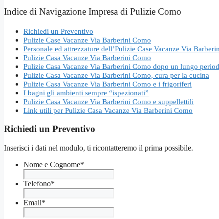
Indice di Navigazione Impresa di Pulizie Como
Richiedi un Preventivo
Pulizie Case Vacanze Via Barberini Como
Personale ed attrezzature dell’Pulizie Case Vacanze Via Barber
Pulizie Casa Vacanze Via Barberini Como
Pulizie Casa Vacanze Via Barberini Como dopo un lungo periodo 
Pulizie Casa Vacanze Via Barberini Como, cura per la cucina
Pulizie Casa Vacanze Via Barberini Como e i frigoriferi
I bagni gli ambienti sempre “ispezionati”
Pulizie Casa Vacanze Via Barberini Como e suppellettili
Link utili per Pulizie Casa Vacanze Via Barberini Como
Richiedi un Preventivo
Inserisci i dati nel modulo, ti ricontatteremo il prima possibile.
Nome e Cognome
*
Telefono
*
Email
*