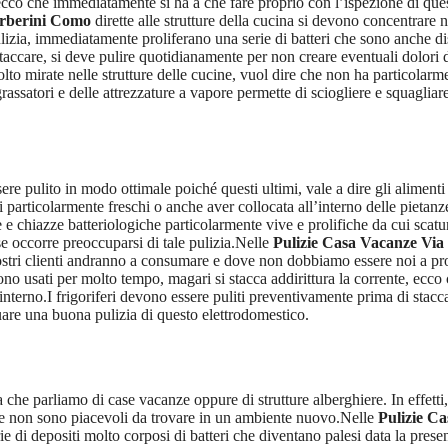
cco che immediatamente si ha a che fare proprio con l’ispezione di questi
arberini Como
dirette alle strutture della cucina si devono concentrare n
ulizia, immediatamente proliferano una serie di batteri che sono anche d
taccare, si deve pulire quotidianamente per non creare eventuali dolori
to mirate nelle strutture delle cucine, vuol dire che non ha particolarmen
ssatori e delle attrezzature a vapore permette di sciogliere e squagliare t
sere pulito in modo ottimale poiché questi ultimi, vale a dire gli alime
particolarmente freschi o anche aver collocata all’interno delle pietanz
e chiazze batteriologiche particolarmente vive e prolifiche da cui scatu
e occorre preoccuparsi di tale pulizia.Nelle
Pulizie Casa Vacanze Vi
nostri clienti andranno a consumare e dove non dobbiamo essere noi a pr
ngono usati per molto tempo, magari si stacca addirittura la corrente, ecc
l’interno.I frigoriferi devono essere puliti preventivamente prima di sta
uare una buona pulizia di questo elettrodomestico.
che parliamo di case vacanze oppure di strutture alberghiere. In effetti, 
he non sono piacevoli da trovare in un ambiente nuovo.Nelle
Pulizie C
e di depositi molto corposi di batteri che diventano palesi data la presen