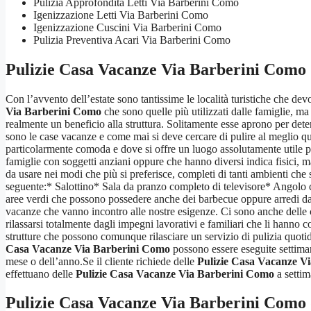
Pulizia Approfondita Letti Via Barberini Como
Igenizzazione Letti Via Barberini Como
Igenizzazione Cuscini Via Barberini Como
Pulizia Preventiva Acari Via Barberini Como
Pulizie Casa Vacanze Via Barberini Como
Con l’avvento dell’estate sono tantissime le località turistiche che devo
Via Barberini Como
che sono quelle più utilizzati dalle famiglie, m
realmente un beneficio alla struttura. Solitamente esse aprono per det
sono le case vacanze e come mai si deve cercare di pulire al meglio q
particolarmente comoda e dove si offre un luogo assolutamente utile pe
famiglie con soggetti anziani oppure che hanno diversi indica fisici, 
da usare nei modi che più si preferisce, completi di tanti ambienti che 
seguente:* Salottino* Sala da pranzo completo di televisore* Angolo c
aree verdi che possono possedere anche dei barbecue oppure arredi da gi
vacanze che vanno incontro alle nostre esigenze. Ci sono anche delle 
rilassarsi totalmente dagli impegni lavorativi e familiari che li hann
strutture che possono comunque rilasciare un servizio di pulizia quotid
Casa Vacanze Via Barberini Como
possono essere eseguite settiman
mese o dell’anno.Se il cliente richiede delle
Pulizie Casa Vacanze V
effettuano delle
Pulizie Casa Vacanze Via Barberini Como
a settim
Pulizie Casa Vacanze Via Barberini Como