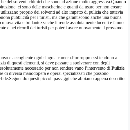
anche dei solventi chimici che sono ad azione molto aggressiva.Quando
pirazione, ci sono delle mascherine e guanti da usare per non creare
utilizzano proprio dei solventi ad alto impatto di pulizia che tuttavia
buona pubblicità per i turisti, ma che garantiscono anche una buona
o nuova vita e brillantezza che li rende assolutamente lucenti e fanno
te e nei ricordi dei turisti per poterli avere nuovamente il prossimo
ssuoso e accogliente ogni singola camera.Purtroppo essi tendono a
izia di questi elementi, si deve passare a spolverare con degli
 assolutamente necessario per non rendere vano l’intervento di
Pulizie
e di diversa manodopera e operai specializzati che possono
delebile.Seguendo questi piccoli passaggi che abbiamo appena descritto