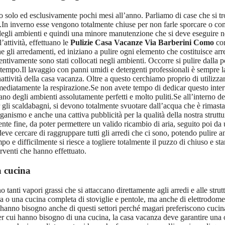
lo ed esclusivamente pochi mesi all’anno. Parliamo di case che si trov
rno.In inverno esse vengono totalmente chiuse per non farle sporcare o c
 degli ambienti e quindi una minore manutenzione che si deve eseguire n
l’attività, effettuano le
Pulizie Casa Vacanze Via Barberini Como
con
 gli arredamenti, ed iniziano a pulire ogni elemento che costituisce arre
ventivamente sono stati collocati negli ambienti. Occorre si pulire dalla
o tempo.Il lavaggio con panni umidi e detergenti professionali è sempre 
nattività della casa vacanza. Oltre a questo cerchiamo proprio di utilizza
diatamente la respirazione.Se non avete tempo di dedicar questo interven
iano degli ambienti assolutamente perfetti e molto puliti.Se all’interno d
 gli scaldabagni, si devono totalmente svuotare dall’acqua che è rimasta 
nismo e anche una cattiva pubblicità per la qualità della nostra strutt
te fine, da poter permettere un valido ricambio di aria, seguito poi da u
deve cercare di raggruppare tutti gli arredi che ci sono, potendo pulire a
e difficilmente si riesce a togliere totalmente il puzzo di chiuso e stant
erventi che hanno effettuato.
a cucina
 tanti vapori grassi che si attaccano direttamente agli arredi e alle struttu
o una cucina completa di stoviglie e pentole, ma anche di elettrodomest
 hanno bisogno anche di questi settori perché magari preferiscono cucinar
er cui hanno bisogno di una cucina, la casa vacanza deve garantire una o