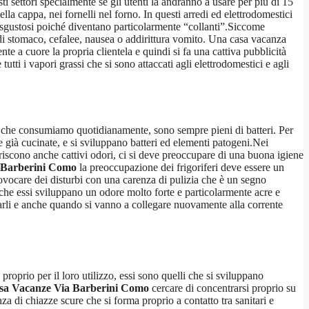
 settori specialmente se gli utenti la andranno a usare per più di 15
ella cappa, nei fornelli nel forno. In questi arredi ed elettrodomestici
isgustosi poiché diventano particolarmente “collanti”.Siccome
 di stomaco, cefalee, nausea o addirittura vomito. Una casa vacanza
te a cuore la propria clientela e quindi si fa una cattiva pubblicità
utti i vapori grassi che si sono attaccati agli elettrodomestici e agli
nti che consumiamo quotidianamente, sono sempre pieni di batteri. Per
e già cucinate, e si sviluppano batteri ed elementi patogeni.Nei
riscono anche cattivi odori, ci si deve preoccupare di una buona igiene
a Barberini Como
la preoccupazione dei frigoriferi deve essere un
ovocare dei disturbi con una carenza di pulizia che è un segno
o che essi sviluppano un odore molto forte e particolarmente acre e
ccarli e anche quando si vanno a collegare nuovamente alla corrente
proprio per il loro utilizzo, essi sono quelli che si sviluppano
asa Vacanze Via Barberini Como
cercare di concentrarsi proprio su
za di chiazze scure che si forma proprio a contatto tra sanitari e