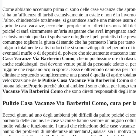
Come abbiamo accennato prima ci sono delle case vacanze che aprono so
si ha un’affluenza di turisti esclusivamente in estate e non è in inve
l’altro, chiudendole totalmente, si garantisce anche una minore usura
aprire le case vacanze, ecco che i proprietari o i diretti responsabili del
poiché ci sarà sicuramente un’aria stagnante che avrà impregnato anche
esclusivamente quella di spolverare o togliere i peli protettivi che pre
comunque togliere la giusta di stantio che ha permeato l’aria per tant
tolgono totalmente cattivi odori che si sono sviluppati nel periodo di i
eventuali muffe o di depositi di polvere che sicuramente attaccano imme
Casa Vacanze Via Barberini Como
, che in pochissime ore di rilasc
anche scaldabagni, essi devono venire puliti da personale adatto e, per
ruggine che regalano acqua sporca. Essa è oltremodo dannosa per l’orga
eliminate seguendo semplicemente una prassi è quella di aprire totalmen
velocizzazione delle
Pulizie Casa Vacanze Via Barberini Como
si 
buona igiene.Proprio perché alcuni ambienti sono chiusi per lungo tempo 
Vacanze Via Barberini Como
che sono diretti responsabili degli int
Pulizie Casa Vacanze Via Barberini Como
, cura per l
Eccoci giunti ad uno degli ambienti più difficili da pulire poiché ci sono
parlando delle cucine.Le case vacanze hanno sempre un angolo cottura 
molto valida e funzionante. I turisti che richiedono delle case vacanze
hanno dei problemi di intolleranze alimentari.Qualsiasi sia il motivo p