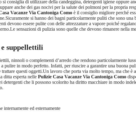
 si consiglia di utilizzare della candeggina, detergenti igiene oppure 
luppare anche dei gas nocivi per la salute dei polmoni per la propria res
 Casa Vacanze Via Cantoniga Como
è il consiglio migliore perché essi
ine.Sicuramente si hanno dei bagni particolarmente puliti che sono una 
ienti devono essere pulite con delle attrezzature a vapore poiché regalan
nterno.Le sensazioni di pulizia sono quelle che devono rimanere nella men
e suppellettili
llettili, ninnoli o complementi d’arredo che rendono particolarmente lu
a pulire in modo perfetto. Infatti, per riuscire a garantire una buona pul
e trattare questi oggetti.Un lavoro che porta via molto tempo, ma che è
 ditta esperta nelle
Pulizie Casa Vacanze Via Cantoniga Como
disp
 dei detergenti che li possono scolorito ha diritto macchiare in modo in
o.
ane internamente ed esternamente