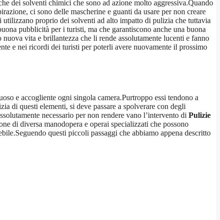
anche dei solventi chimici che sono ad azione molto aggressiva.Quando
pirazione, ci sono delle mascherine e guanti da usare per non creare
 utilizzano proprio dei solventi ad alto impatto di pulizia che tuttavia
buona pubblicità per i turisti, ma che garantiscono anche una buona
o nuova vita e brillantezza che li rende assolutamente lucenti e fanno
te e nei ricordi dei turisti per poterli avere nuovamente il prossimo
ssuoso e accogliente ogni singola camera.Purtroppo essi tendono a
izia di questi elementi, si deve passare a spolverare con degli
 assolutamente necessario per non rendere vano l’intervento di
Pulizie
one di diversa manodopera e operai specializzati che possono
delebile.Seguendo questi piccoli passaggi che abbiamo appena descritto