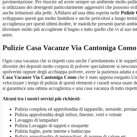
pavimentazione. Per riuscire ad avere sempre un ambiente molto pulito
si utilizzano dei detergenti particolarmente aggressivi che possono svi
anche irritazioni alla pelle. Affidarsi ad una ditta esperta nelle
Pulizie
sviluppano questi gas molto fastidiosi e anche pericolosi a lungo term
accoglienza per questi ultimi.Inoltre, le maioliche presenti questi amb
diventare molto più accogliente il bagno e tutto quello che vi al suo i
anno.
Pulizie Casa Vacanze Via Cantoniga Como
Ogni casa vacanza che si rispetti cura anche l’arredamento e le suppe
divenire dei depositi molto corposi di polvere specialmente si riescono 
spolverini oppure degli acchiappa polvere, avere la pazienza adatta a 
Casa Vacanze Via Cantoniga Como
che è stato appena eseguito.Una
velocizzare i tempi di pulizia di questi elementi e curarli senza usare
si garantisce una ottima accoglienza e una casa vacanza di tutto rispett
Alcuni tra i nostri servizi più richiesti:
Pulizia completa ed approfondita di tapparelle, serrande, persi
Pulizia approfondita degli infissi, finestre, vetri e vetrate
Lavaggio di lampadari
Pulizia Lavaggio di tappeti e moquette
Pulizia fughe, porte interne e battiscopa
Pulizia approfondita di termosifoni, di pompe di calore etc.