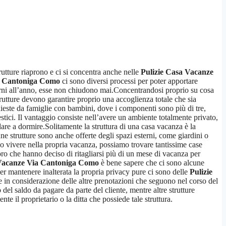
trutture riaprono e ci si concentra anche nelle
Pulizie Casa Vacanze
a Cantoniga Como
ci sono diversi processi per poter apportare
giorni all’anno, esse non chiudono mai.Concentrandosi proprio su cosa
utture devono garantire proprio una accoglienza totale che sia
hieste da famiglie con bambini, dove i componenti sono più di tre,
tici. Il vantaggio consiste nell’avere un ambiente totalmente privato,
ndare a dormire.Solitamente la struttura di una casa vacanza è la
 strutture sono anche offerte degli spazi esterni, come giardini o
e o vivere nella propria vacanza, possiamo trovare tantissime case
o che hanno deciso di ritagliarsi più di un mese di vacanza per
 Vacanze Via Cantoniga Como
è bene sapere che ci sono alcune
per mantenere inalterata la propria privacy pure ci sono delle
Pulizie
 in considerazione delle altre prenotazioni che seguono nel corso del
no del saldo da pagare da parte del cliente, mentre altre strutture
te il proprietario o la ditta che possiede tale struttura.