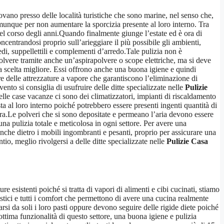
ano presso delle località turistiche che sono marine, nel senso che,
omunque per non aumentare la sporcizia presente al loro interno. Tra
el corso degli anni.Quando finalmente giunge l’estate ed è ora di
ncentrandosi proprio sull’arieggiare il più possibile gli ambienti,
di, suppellettili e complementi d’arredo.Tale pulizia non è
 polvere tramite anche un’aspirapolvere o scope elettriche, ma si deve
la scelta migliore. Essi offrono anche una buona igiene e quindi
re delle attrezzature a vapore che garantiscono l’eliminazione di
to si consiglia di usufruire delle ditte specializzate nelle
Pulizie
delle case vacanze ci sono dei climatizzatori, impianti di riscaldamento
a al loro interno poiché potrebbero essere presenti ingenti quantità di
ura.Le polveri che si sono depositate e permeano l’aria devono essere
na pulizia totale e meticolosa in ogni settore. Per avere una
anche dietro i mobili ingombranti e pesanti, proprio per assicurare una
io, meglio rivolgersi a delle ditte specializzate nelle
Pulizie Casa
re esistenti poiché si tratta di vapori di alimenti e cibi cucinati, stiamo
ici e tutti i comfort che permettono di avere una cucina realmente
si da soli i loro pasti oppure devono seguire delle rigide diete poiché
ttima funzionalità di questo settore, una buona igiene e pulizia