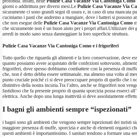
profonda. Infatti, nelle
Pulizie Casa Vacanze Via Cantoniga Como
giorni o addirittura per diversi mesi.Le
Pulizie Casa Vacanze Via C
sicuramente ci sono grandi segni di usura e, in caso di una mancata p
cuciniamo i pasti che andremo a mangiare, dove i batteri si possono at
che non esegue delle
Pulizie Casa Vacanze Via Cantoniga Como
mo
che sicuramente non è un buon aiuto per i propri affari.Utilizzare dei gra
arredi in modo sano senza danneggiare la loro superficie struttura.
Pulizie Casa Vacanze Via Cantoniga Como
e i frigoriferi
Tutto quello che riguarda gli alimenti e la loro conservazione, deve es
quanto possiamo avere acquistato delle confezioni sottovuoto, alimenti 
frigoriferi, dove spesso dobbiamo combattere con la presenza di muffe 
che, non è detto debba essere settimanale, ma almeno una volta al mes
punto cruciale poiché ci si deve preoccupare proprio di quello che i 
distintivo della nostra incuria.Tra l’altro, anche se frigoriferi non ve
fastidioso che fa presente proprio di quanta sporcizia possa esserci al
elettrica. Anche dopo una lunga inattività si deve assolutamente effett
I bagni gli ambienti sempre “ispezionati”
i bagni sono gli ambienti che vengono sempre ispezionati dei turisti sia 
maggiore presenza di muffe, sporcizia e anche di elementi organici c
questi ambienti è importantissimo. I sanitari tendono a formare una seri