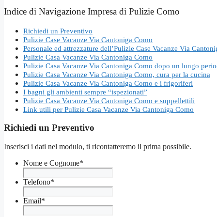
Indice di Navigazione Impresa di Pulizie Como
Richiedi un Preventivo
Pulizie Case Vacanze Via Cantoniga Como
Personale ed attrezzature dell’Pulizie Case Vacanze Via Canto
Pulizie Casa Vacanze Via Cantoniga Como
Pulizie Casa Vacanze Via Cantoniga Como dopo un lungo periodo
Pulizie Casa Vacanze Via Cantoniga Como, cura per la cucina
Pulizie Casa Vacanze Via Cantoniga Como e i frigoriferi
I bagni gli ambienti sempre “ispezionati”
Pulizie Casa Vacanze Via Cantoniga Como e suppellettili
Link utili per Pulizie Casa Vacanze Via Cantoniga Como
Richiedi un Preventivo
Inserisci i dati nel modulo, ti ricontatteremo il prima possibile.
Nome e Cognome
*
Telefono
*
Email
*