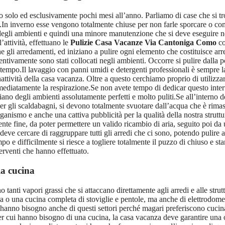
lo ed esclusivamente pochi mesi all’anno. Parliamo di case che si trov
rno.In inverno esse vengono totalmente chiuse per non farle sporcare o c
 degli ambienti e quindi una minore manutenzione che si deve eseguire n
l’attività, effettuano le
Pulizie Casa Vacanze Via Cantoniga Como
co
 gli arredamenti, ed iniziano a pulire ogni elemento che costituisce arre
ventivamente sono stati collocati negli ambienti. Occorre si pulire dalla
o tempo.Il lavaggio con panni umidi e detergenti professionali è sempre 
nattività della casa vacanza. Oltre a questo cerchiamo proprio di utilizza
diatamente la respirazione.Se non avete tempo di dedicar questo interven
ciano degli ambienti assolutamente perfetti e molto puliti.Se all’interno 
er gli scaldabagni, si devono totalmente svuotare dall’acqua che è rimast
nismo e anche una cattiva pubblicità per la qualità della nostra strutt
te fine, da poter permettere un valido ricambio di aria, seguito poi da u
 deve cercare di raggruppare tutti gli arredi che ci sono, potendo pulire 
e difficilmente si riesce a togliere totalmente il puzzo di chiuso e stant
terventi che hanno effettuato.
la cucina
 tanti vapori grassi che si attaccano direttamente agli arredi e alle struttu
o una cucina completa di stoviglie e pentole, ma anche di elettrodomest
 hanno bisogno anche di questi settori perché magari preferiscono cucinar
er cui hanno bisogno di una cucina, la casa vacanza deve garantire una o