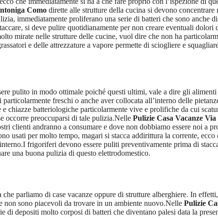
ecco che immediatamente si ha a che fare proprio con l’ispezione di quest
antoniga Como
dirette alle strutture della cucina si devono concentrare n
ulizia, immediatamente proliferano una serie di batteri che sono anche d
taccare, si deve pulire quotidianamente per non creare eventuali dolori
lto mirate nelle strutture delle cucine, vuol dire che non ha particolarme
ssatori e delle attrezzature a vapore permette di sciogliere e squagliare t
sere pulito in modo ottimale poiché questi ultimi, vale a dire gli alime
particolarmente freschi o anche aver collocata all’interno delle pietanz
e chiazze batteriologiche particolarmente vive e prolifiche da cui scatu
e occorre preoccuparsi di tale pulizia.Nelle
Pulizie Casa Vacanze Vi
nostri clienti andranno a consumare e dove non dobbiamo essere noi a pr
ngono usati per molto tempo, magari si stacca addirittura la corrente, ecc
l’interno.I frigoriferi devono essere puliti preventivamente prima di sta
uare una buona pulizia di questo elettrodomestico.
che parliamo di case vacanze oppure di strutture alberghiere. In effetti, 
he non sono piacevoli da trovare in un ambiente nuovo.Nelle
Pulizie C
e di depositi molto corposi di batteri che diventano palesi data la presen