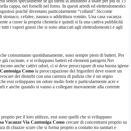
i settori specialmente se gli utenti la andranno a usare per più di 15
ella cappa, nei fornelli nel forno. In questi arredi ed elettrodomestici
isgustosi poiché diventano particolarmente “collanti”.Siccome
 di stomaco, cefalee, nausea o addirittura vomito. Una casa vacanza
nte a cuore la propria clientela e quindi si fa una cattiva pubblicità
utti i vapori grassi che si sono attaccati agli elettrodomestici e agli
nti che consumiamo quotidianamente, sono sempre pieni di batteri. Per
e già cucinate, e si sviluppano batteri ed elementi patogeni.Nei
riscono anche cattivi odori, ci si deve preoccupare di una buona igiene
a Cantoniga Como
la preoccupazione dei frigoriferi deve essere un
ovocare dei disturbi con una carenza di pulizia che è un segno
o che essi sviluppano un odore molto forte e particolarmente acre e
ccarli e anche quando si vanno a collegare nuovamente alla corrente
proprio per il loro utilizzo, essi sono quelli che si sviluppano
asa Vacanze Via Cantoniga Como
cercare di concentrarsi proprio su
za di chiazze scure che si forma proprio a contatto tra sanitari e