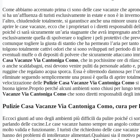
Come abbiamo accennato prima ci sono delle case vacanze che aprono so
si ha un’affluenza di turisti esclusivamente in estate e non è in inve
l’altro, chiudendole totalmente, si garantisce anche una minore usura
aprire le case vacanze, ecco che i proprietari o i diretti responsabili del
poiché ci sarà sicuramente un’aria stagnante che avrà impregnato anche
esclusivamente quella di spolverare o togliere i peli protettivi che pre
comunque togliere la giusta di stantio che ha permeato l’aria per tant
tolgono totalmente cattivi odori che si sono sviluppati nel periodo di i
eventuali muffe o di depositi di polvere che sicuramente attaccano imme
Casa Vacanze Via Cantoniga Como
, che in pochissime ore di rilas
o anche scaldabagni, essi devono venire puliti da personale adatto e, p
ruggine che regalano acqua sporca. Essa è oltremodo dannosa per l’orga
eliminate seguendo semplicemente una prassi è quella di aprire totalmen
velocizzazione delle
Pulizie Casa Vacanze Via Cantoniga Como
si
buona igiene.Proprio perché alcuni ambienti sono chiusi per lungo tempo 
Vacanze Via Cantoniga Como
che sono diretti responsabili degli in
Pulizie Casa Vacanze Via Cantoniga Como
, cura per 
Eccoci giunti ad uno degli ambienti più difficili da pulire poiché ci sono
parlando delle cucine.Le case vacanze hanno sempre un angolo cottura 
molto valida e funzionante. I turisti che richiedono delle case vacanze
hanno dei problemi di intolleranze alimentari.Qualsiasi sia il motivo p