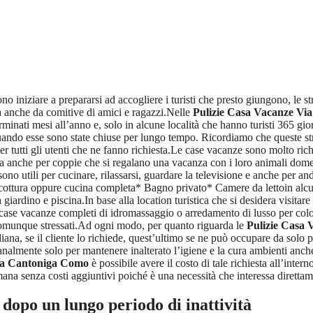
no iniziare a prepararsi ad accogliere i turisti che presto giungono, le s
ma anche da comitive di amici e ragazzi.Nelle
Pulizie Casa Vacanze Vi
erminati mesi all’anno e, solo in alcune località che hanno turisti 365 
uando esse sono state chiuse per lungo tempo. Ricordiamo che queste str
r tutti gli utenti che ne fanno richiesta.Le case vacanze sono molto ric
ma anche per coppie che si regalano una vacanza con i loro animali domes
sono utili per cucinare, rilassarsi, guardare la televisione e anche per a
ottura oppure cucina completa* Bagno privato* Camere da lettoin alcune
ardino e piscina.In base alla location turistica che si desidera visitar
case vacanze completi di idromassaggio o arredamento di lusso per color
o comunque stressati.Ad ogni modo, per quanto riguarda le
Pulizie Casa
iana, se il cliente lo richiede, quest’ultimo se ne può occupare da solo 
nalmente solo per mantenere inalterato l’igiene e la cura ambienti anche
Via Cantoniga Como
è possibile avere il costo di tale richiesta all’inter
ana senza costi aggiuntivi poiché è una necessità che interessa direttamen
dopo un lungo periodo di inattività