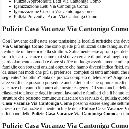
Pulizia Approfondita Letti Via Cantoniga Como
Igenizzazione Letti Via Cantoniga Como
Igenizzazione Cuscini Via Cantoniga Como
Pulizia Preventiva Acari Via Cantoniga Como
Pulizie Casa Vacanze Via Cantoniga Como
Con l’avvento dell’estate sono tantissime le località turistiche che devo
Via Cantoniga Como
che sono quelle più utilizzati dalle famiglie, 
realmente un beneficio alla struttura. Solitamente esse aprono per det
sono le case vacanze e come mai si deve cercare di pulire al meglio q
particolarmente comoda e dove si offre un luogo assolutamente utile pe
famiglie con soggetti anziani oppure che hanno diversi indica fisici, 
da usare nei modi che più si preferisce, completi di tanti ambienti che 
seguente:* Salottino* Sala da pranzo completo di televisore* Angolo c
aree verdi che possono possedere anche dei barbecue oppure arredi da gi
vacanze che vanno incontro alle nostre esigenze. Ci sono anche delle 
rilassarsi totalmente dagli impegni lavorativi e familiari che li hann
strutture che possono comunque rilasciare un servizio di pulizia quotid
Casa Vacanze Via Cantoniga Como
possono essere eseguite settima
mese o dell’anno.Se il cliente richiede delle
Pulizie Casa Vacanze 
effettuano delle
Pulizie Casa Vacanze Via Cantoniga Como
a settim
Pulizie Casa Vacanze Via Cantoniga Como