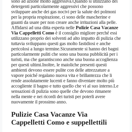
sono ad azione molto aggressiva.Quando si utilizzano dei
detergenti particolarmente aggressivi che possono
sviluppare anche dei gas nocivi per la salute dei polmoni
per la propria respirazione, ci sono delle mascherine e
guanti da usare per non creare anche irritazioni alla pelle.
Affidarsi ad una ditta esperta nelle
Pulizie Casa Vacanze
Via Cappelletti Como
è il consiglio migliore perché essi
utilizzano proprio dei solventi ad alto impatto di pulizia che
tuttavia sviluppano questi gas molto fastidiosi e anche
pericolosi a lungo termine.Sicuramente si hanno dei bagni
particolarmente puliti che sono una buona pubblicità per i
turisti, ma che garantiscono anche una buona accoglienza
per questi ultimi.Inoltre, le maioliche presenti questi
ambienti devono essere pulite con delle attrezzature a
vapore poiché regalano nuova vita e brillantezza che li
rende assolutamente lucenti e fanno diventare molto più
accogliente il bagno e tutto quello che vi al suo interno.Le
sensazioni di pulizia sono quelle che devono rimanere
nella mente e nei ricordi dei turisti per poterli avere
nuovamente il prossimo anno.
Pulizie Casa Vacanze Via
Cappelletti Como
e suppellettili