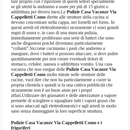
fare proprio con l’ispezione di questi settori specialmente
se gli utenti la andranno a usare per più di 15 giorni o
addirittura per diversi mesi.Le
Pulizie Casa Vacanze Via
Cappelletti Como
dirette alle strutture della cucina si
devono concentrare nella cappa, nei fornelli nel forno. In
questi arredi ed elettrodomestici sicuramente ci sono grandi
segni di usura e, in caso di una mancata pulizia,
immediatamente proliferano una serie di batteri che sono
anche disgustosi poiché diventano particolarmente
“collanti”.Siccome cuciniamo i pasti che andremo a
mangiare, dove i batteri si possono attaccare, si deve pulire
quotidianamente per non creare eventuali dolori di
stomaco, cefalee, nausea o addirittura vomito. Una casa
vacanza che non esegue delle
Pulizie Casa Vacanze Via
Cappelletti Como
molto mirate nelle strutture delle
cucine, vuol dire che non ha particolarmente a cuore la
propria clientela e quindi si fa una cattiva pubblicità che
sicuramente non è un buon aiuto per i propri
affari.Utilizzare dei grassatori e delle attrezzature a vapore
permette di sciogliere e squagliare tutti i vapori grassi che
si sono attaccati agli elettrodomestici e agli arredi in modo
sano senza danneggiare la loro superficie struttura.
Pulizie Casa Vacanze Via Cappelletti Como
e i
frigoriferi