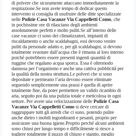
di polvere che sicuramente attaccano immediatamente la
respirazione.Se non avete tempo di dedicar questo
intervento si consiglia di usufruire delle ditte specializzate
nelle
Pulizie Casa Vacanze Via Cappelletti Como
, che
in pochissime ore di rilasciano degli ambienti
assolutamente perfetti e molto puliti.Se all’interno delle
case vacanze ci sono dei climatizzatori, impianti di
riscaldamento o anche scaldabagni, essi devono venire
puliti da personale adatto e, per gli scaldabagni, si devono
totalmente svuotare dall’acqua che è rimasta al loro interno
poiché potrebbero essere presenti ingenti quantità di
ruggine che regalano acqua sporca. Essa è oltremodo
dannosa per l’organismo e anche una cattiva pubblicità per
la qualità della nostra struttura.Le polveri che si sono
depositate e permeano l’aria devono essere eliminate
seguendo semplicemente una prassi è quella di aprire
totalmente fine, da poter permettere un valido ricambio di
aria, seguito poi da una pulizia totale e meticolosa in ogni
settore. Per avere una velocizzazione delle
Pulizie Casa
Vacanze Via Cappelletti Como
si deve cercare di
raggruppare tutti gli arredi che ci sono, potendo pulire
anche dietro i mobili ingombranti e pesanti, proprio per
assicurare una buona igiene.Proprio perché alcuni ambienti
sono chiusi per lungo tempo e difficilmente si riesce a
togliere totalmente il puzzo di chiuso e stantio, meglio