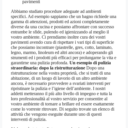
pavimenti
Abbiamo studiato procedure adeguate ad ambienti
specifici. Ad esempio sappiamo che un bagno richiede una
gamma di attenzioni, prodotti ed azioni completamente
diverse da una cucina e possiamo affrontare con successo
entrambe le sfide, pulendo ed igienizzando al meglio il
vostro ambiente. Ci prendiamo inoltre cura dei vostri
pavimenti avendo cura di rispettare i vari tipi di superficie
che possiamo incontrare (piastrelle, gres, cotto, laminato,
legno, marmo, linoleum ed altri ancora) e adoperando gli
strumenti ed i prodotti più efficaci per prolungarne la vita e
garantirne una pulizia profonda.
Un esempio di pulizia
straordinaria: dopo la ristrutturazione
Dopo una
ristrutturazione nella vostra proprietà, che si tratti di una
abitazione, di un luogo di lavorio di un altro ambiente
ancora, è necessario provvedere a svariati interventi per
ripristinare la pulizia e l’igiene dell’ambiente. I nostri
addetti metteranno il più alto livello di impegno e tutta la
loro professionalità al vostro servizio per consentire al
vostro ambiente di tornare a brillare ed essere esattamente
come lo vorreste ritrovare. Di seguito trovate un elenco di
attività che vengono eseguite durante uno di questi
interventi di pulizia.