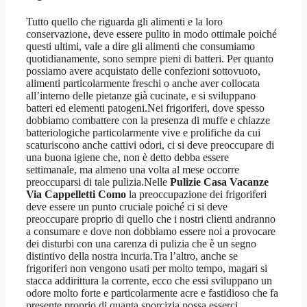
Tutto quello che riguarda gli alimenti e la loro
conservazione, deve essere pulito in modo ottimale poiché
questi ultimi, vale a dire gli alimenti che consumiamo
quotidianamente, sono sempre pieni di batteri. Per quanto
possiamo avere acquistato delle confezioni sottovuoto,
alimenti particolarmente freschi o anche aver collocata
all’interno delle pietanze già cucinate, e si sviluppano
batteri ed elementi patogeni.Nei frigoriferi, dove spesso
dobbiamo combattere con la presenza di muffe e chiazze
batteriologiche particolarmente vive e prolifiche da cui
scaturiscono anche cattivi odori, ci si deve preoccupare di
una buona igiene che, non è detto debba essere
settimanale, ma almeno una volta al mese occorre
preoccuparsi di tale pulizia.Nelle
Pulizie Casa Vacanze
Via Cappelletti Como
la preoccupazione dei frigoriferi
deve essere un punto cruciale poiché ci si deve
preoccupare proprio di quello che i nostri clienti andranno
a consumare e dove non dobbiamo essere noi a provocare
dei disturbi con una carenza di pulizia che è un segno
distintivo della nostra incuria.Tra l’altro, anche se
frigoriferi non vengono usati per molto tempo, magari si
stacca addirittura la corrente, ecco che essi sviluppano un
odore molto forte e particolarmente acre e fastidioso che fa
presente proprio di quanta sporcizia possa esserci