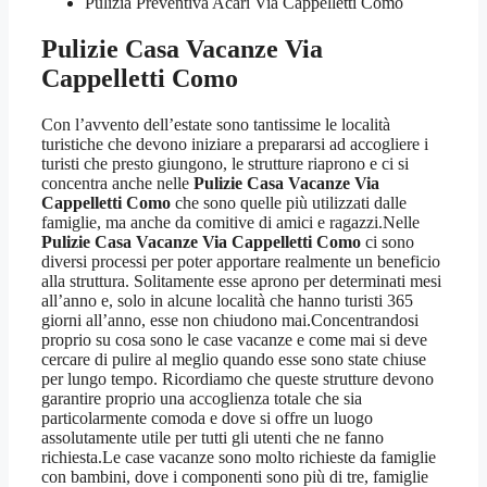
Pulizia Preventiva Acari Via Cappelletti Como
Pulizie Casa Vacanze Via
Cappelletti Como
Con l’avvento dell’estate sono tantissime le località
turistiche che devono iniziare a prepararsi ad accogliere i
turisti che presto giungono, le strutture riaprono e ci si
concentra anche nelle
Pulizie Casa Vacanze Via
Cappelletti Como
che sono quelle più utilizzati dalle
famiglie, ma anche da comitive di amici e ragazzi.Nelle
Pulizie Casa Vacanze Via Cappelletti Como
ci sono
diversi processi per poter apportare realmente un beneficio
alla struttura. Solitamente esse aprono per determinati mesi
all’anno e, solo in alcune località che hanno turisti 365
giorni all’anno, esse non chiudono mai.Concentrandosi
proprio su cosa sono le case vacanze e come mai si deve
cercare di pulire al meglio quando esse sono state chiuse
per lungo tempo. Ricordiamo che queste strutture devono
garantire proprio una accoglienza totale che sia
particolarmente comoda e dove si offre un luogo
assolutamente utile per tutti gli utenti che ne fanno
richiesta.Le case vacanze sono molto richieste da famiglie
con bambini, dove i componenti sono più di tre, famiglie