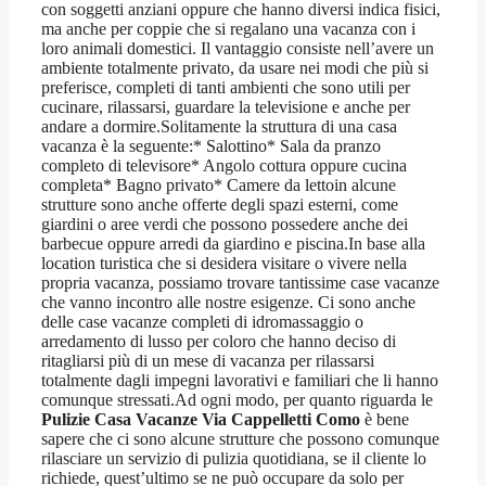
con soggetti anziani oppure che hanno diversi indica fisici,
ma anche per coppie che si regalano una vacanza con i
loro animali domestici. Il vantaggio consiste nell’avere un
ambiente totalmente privato, da usare nei modi che più si
preferisce, completi di tanti ambienti che sono utili per
cucinare, rilassarsi, guardare la televisione e anche per
andare a dormire.Solitamente la struttura di una casa
vacanza è la seguente:* Salottino* Sala da pranzo
completo di televisore* Angolo cottura oppure cucina
completa* Bagno privato* Camere da lettoin alcune
strutture sono anche offerte degli spazi esterni, come
giardini o aree verdi che possono possedere anche dei
barbecue oppure arredi da giardino e piscina.In base alla
location turistica che si desidera visitare o vivere nella
propria vacanza, possiamo trovare tantissime case vacanze
che vanno incontro alle nostre esigenze. Ci sono anche
delle case vacanze completi di idromassaggio o
arredamento di lusso per coloro che hanno deciso di
ritagliarsi più di un mese di vacanza per rilassarsi
totalmente dagli impegni lavorativi e familiari che li hanno
comunque stressati.Ad ogni modo, per quanto riguarda le
Pulizie Casa Vacanze Via Cappelletti Como
è bene
sapere che ci sono alcune strutture che possono comunque
rilasciare un servizio di pulizia quotidiana, se il cliente lo
richiede, quest’ultimo se ne può occupare da solo per