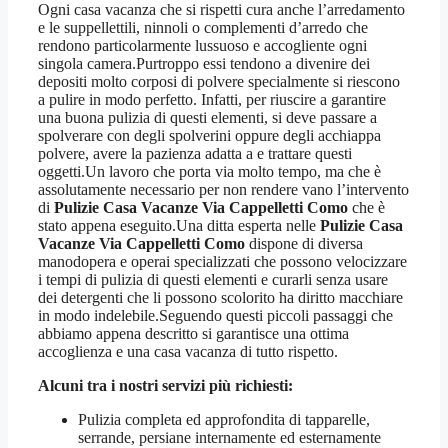
Ogni casa vacanza che si rispetti cura anche l’arredamento
e le suppellettili, ninnoli o complementi d’arredo che
rendono particolarmente lussuoso e accogliente ogni
singola camera.Purtroppo essi tendono a divenire dei
depositi molto corposi di polvere specialmente si riescono
a pulire in modo perfetto. Infatti, per riuscire a garantire
una buona pulizia di questi elementi, si deve passare a
spolverare con degli spolverini oppure degli acchiappa
polvere, avere la pazienza adatta a e trattare questi
oggetti.Un lavoro che porta via molto tempo, ma che è
assolutamente necessario per non rendere vano l’intervento
di
Pulizie Casa Vacanze Via Cappelletti Como
che è
stato appena eseguito.Una ditta esperta nelle
Pulizie Casa
Vacanze Via Cappelletti Como
dispone di diversa
manodopera e operai specializzati che possono velocizzare
i tempi di pulizia di questi elementi e curarli senza usare
dei detergenti che li possono scolorito ha diritto macchiare
in modo indelebile.Seguendo questi piccoli passaggi che
abbiamo appena descritto si garantisce una ottima
accoglienza e una casa vacanza di tutto rispetto.
Alcuni tra i nostri servizi più richiesti:
Pulizia completa ed approfondita di tapparelle,
serrande, persiane internamente ed esternamente