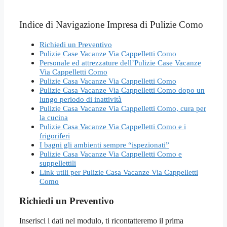
Indice di Navigazione Impresa di Pulizie Como
Richiedi un Preventivo
Pulizie Case Vacanze Via Cappelletti Como
Personale ed attrezzature dell’Pulizie Case Vacanze
Via Cappelletti Como
Pulizie Casa Vacanze Via Cappelletti Como
Pulizie Casa Vacanze Via Cappelletti Como dopo un
lungo periodo di inattività
Pulizie Casa Vacanze Via Cappelletti Como, cura per
la cucina
Pulizie Casa Vacanze Via Cappelletti Como e i
frigoriferi
I bagni gli ambienti sempre “ispezionati”
Pulizie Casa Vacanze Via Cappelletti Como e
suppellettili
Link utili per Pulizie Casa Vacanze Via Cappelletti
Como
Richiedi un Preventivo
Inserisci i dati nel modulo, ti ricontatteremo il prima