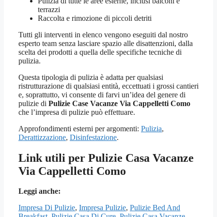
Pulizia di tutte le aree esterne, inclusi balconi e
terrazzi
Raccolta e rimozione di piccoli detriti
Tutti gli interventi in elenco vengono eseguiti dal nostro
esperto team senza lasciare spazio alle disattenzioni, dalla
scelta dei prodotti a quella delle specifiche tecniche di
pulizia.
Questa tipologia di pulizia è adatta per qualsiasi
ristrutturazione di qualsiasi entità, eccettuati i grossi cantieri
e, soprattutto, vi consente di farvi un’idea del genere di
pulizie di
Pulizie Case Vacanze Via Cappelletti Como
che l’impresa di pulizie può effettuare.
Approfondimenti esterni per argomenti:
Pulizia
,
Derattizzazione
,
Disinfestazione
.
Link utili per Pulizie Casa Vacanze
Via Cappelletti Como
Leggi anche:
Impresa Di Pulizie
,
Impresa Pulizie
,
Pulizie Bed And
Breakfast
,
Pulizie Casa Di Cure
,
Pulizie Casa Vacanze
,