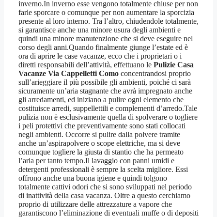
inverno.In inverno esse vengono totalmente chiuse per non
farle sporcare o comunque per non aumentare la sporcizia
presente al loro interno. Tra l’altro, chiudendole totalmente,
si garantisce anche una minore usura degli ambienti e
quindi una minore manutenzione che si deve eseguire nel
corso degli anni.Quando finalmente giunge l’estate ed è
ora di aprire le case vacanze, ecco che i proprietari o i
diretti responsabili dell’attività, effettuano le
Pulizie Casa
Vacanze Via Cappelletti Como
concentrandosi proprio
sull’arieggiare il più possibile gli ambienti, poiché ci sarà
sicuramente un’aria stagnante che avrà impregnato anche
gli arredamenti, ed iniziano a pulire ogni elemento che
costituisce arredi, suppellettili e complementi d’arredo.Tale
pulizia non è esclusivamente quella di spolverare o togliere
i peli protettivi che preventivamente sono stati collocati
negli ambienti. Occorre si pulire dalla polvere tramite
anche un’aspirapolvere o scope elettriche, ma si deve
comunque togliere la giusta di stantio che ha permeato
l’aria per tanto tempo.Il lavaggio con panni umidi e
detergenti professionali è sempre la scelta migliore. Essi
offrono anche una buona igiene e quindi tolgono
totalmente cattivi odori che si sono sviluppati nel periodo
di inattività della casa vacanza. Oltre a questo cerchiamo
proprio di utilizzare delle attrezzature a vapore che
garantiscono l’eliminazione di eventuali muffe o di depositi