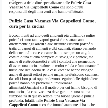
rivolgersi a delle ditte specializzate nelle
Pulizie Casa
Vacanze Via Cappelletti Como
che sono diretti
responsabili degli interventi che hanno effettuato.
Pulizie Casa Vacanze Via Cappelletti Como
,
cura per la cucina
Eccoci giunti ad uno degli ambienti più difficili da pulire
poiché ci sono tanti vapori grassi che si attaccano
direttamente agli arredi e alle strutture esistenti poiché si
tratta di vapori di alimenti e cibi cucinati, stiamo parlando
delle cucine.Le case vacanze hanno sempre un angolo
cottura o una cucina completa di stoviglie e pentole, ma
anche di elettrodomestici e tutti i comfort che permettono
di avere una cucina realmente molto valida e funzionante. I
turisti che richiedono delle case vacanze hanno bisogno
anche di questi settori perché magari preferiscono cucinarsi
da soli i loro pasti oppure devono seguire delle rigide diete
poiché hanno dei problemi di intolleranze
alimentari.Qualsiasi sia il motivo per cui hanno bisogno di
una cucina, la casa vacanza deve garantire una ottima
funzionalità di questo settore, una buona igiene e pulizia
profonda. Infatti, nelle
Pulizie Casa Vacanze Via
Cappelletti Como
ecco che immediatamente si ha a che