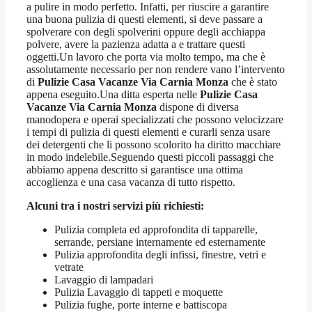
a pulire in modo perfetto. Infatti, per riuscire a garantire
una buona pulizia di questi elementi, si deve passare a
spolverare con degli spolverini oppure degli acchiappa
polvere, avere la pazienza adatta a e trattare questi
oggetti.Un lavoro che porta via molto tempo, ma che è
assolutamente necessario per non rendere vano l’intervento
di
Pulizie Casa Vacanze Via Carnia Monza
che è stato
appena eseguito.Una ditta esperta nelle
Pulizie Casa
Vacanze Via Carnia Monza
dispone di diversa
manodopera e operai specializzati che possono velocizzare
i tempi di pulizia di questi elementi e curarli senza usare
dei detergenti che li possono scolorito ha diritto macchiare
in modo indelebile.Seguendo questi piccoli passaggi che
abbiamo appena descritto si garantisce una ottima
accoglienza e una casa vacanza di tutto rispetto.
Alcuni tra i nostri servizi più richiesti:
Pulizia completa ed approfondita di tapparelle,
serrande, persiane internamente ed esternamente
Pulizia approfondita degli infissi, finestre, vetri e
vetrate
Lavaggio di lampadari
Pulizia Lavaggio di tappeti e moquette
Pulizia fughe, porte interne e battiscopa