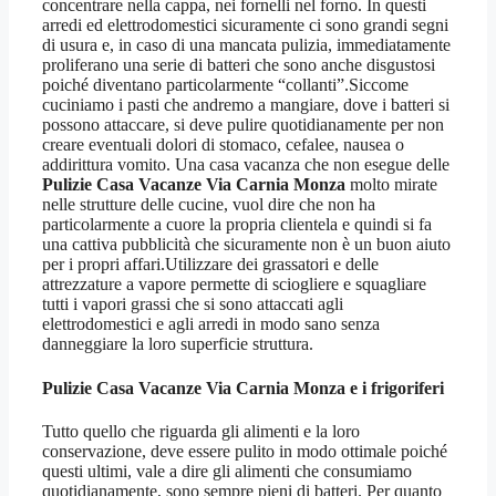
concentrare nella cappa, nei fornelli nel forno. In questi
arredi ed elettrodomestici sicuramente ci sono grandi segni
di usura e, in caso di una mancata pulizia, immediatamente
proliferano una serie di batteri che sono anche disgustosi
poiché diventano particolarmente “collanti”.Siccome
cuciniamo i pasti che andremo a mangiare, dove i batteri si
possono attaccare, si deve pulire quotidianamente per non
creare eventuali dolori di stomaco, cefalee, nausea o
addirittura vomito. Una casa vacanza che non esegue delle
Pulizie Casa Vacanze Via Carnia Monza
molto mirate
nelle strutture delle cucine, vuol dire che non ha
particolarmente a cuore la propria clientela e quindi si fa
una cattiva pubblicità che sicuramente non è un buon aiuto
per i propri affari.Utilizzare dei grassatori e delle
attrezzature a vapore permette di sciogliere e squagliare
tutti i vapori grassi che si sono attaccati agli
elettrodomestici e agli arredi in modo sano senza
danneggiare la loro superficie struttura.
Pulizie Casa Vacanze Via Carnia Monza
e i frigoriferi
Tutto quello che riguarda gli alimenti e la loro
conservazione, deve essere pulito in modo ottimale poiché
questi ultimi, vale a dire gli alimenti che consumiamo
quotidianamente, sono sempre pieni di batteri. Per quanto