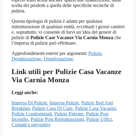
scelta dei prodotti a quella delle specifiche tecniche di
pulizia.
Questa tipologia di pulizia è adatta per qualsiasi
ristrutturazione di qualsiasi entità, eccettuati i grossi cantieri
e, soprattutto, vi consente di farvi un’idea del genere di
pulizie di
Pulizie Case Vacanze Via Carnia Monza
che
l’impresa di pulizie può effettuare.
Approfondimenti esterni per argomenti:
Pulizia
,
Derattizzazione
,
Disinfestazione
.
Link utili per Pulizie Casa Vacanze
Via Carnia Monza
Leggi anche:
Impresa Di Pulizie
,
Impresa Pulizie
,
Pulizie Bed And
Breakfast
,
Pulizie Casa Di Cure
,
Pulizie Casa Vacanze
,
Pulizie Condominiali
,
Pulizie Palestre
,
Pulizie Post
Incendio
,
Pulizie Post Ristrutturazioni
,
Pulizie Uffici
,
Contatti e preventivi