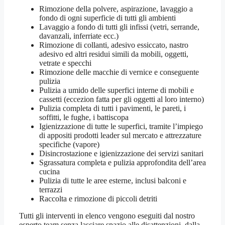
Rimozione della polvere, aspirazione, lavaggio a
fondo di ogni superficie di tutti gli ambienti
Lavaggio a fondo di tutti gli infissi (vetri, serrande,
davanzali, inferriate ecc.)
Rimozione di collanti, adesivo essiccato, nastro
adesivo ed altri residui simili da mobili, oggetti,
vetrate e specchi
Rimozione delle macchie di vernice e conseguente
pulizia
Pulizia a umido delle superfici interne di mobili e
cassetti (eccezion fatta per gli oggetti al loro interno)
Pulizia completa di tutti i pavimenti, le pareti, i
soffitti, le fughe, i battiscopa
Igienizzazione di tutte le superfici, tramite l’impiego
di appositi prodotti leader sul mercato e attrezzature
specifiche (vapore)
Disincrostazione e igienizzazione dei servizi sanitari
Sgrassatura completa e pulizia approfondita dell’area
cucina
Pulizia di tutte le aree esterne, inclusi balconi e
terrazzi
Raccolta e rimozione di piccoli detriti
Tutti gli interventi in elenco vengono eseguiti dal nostro
esperto team senza lasciare spazio alle disattenzioni, dalla