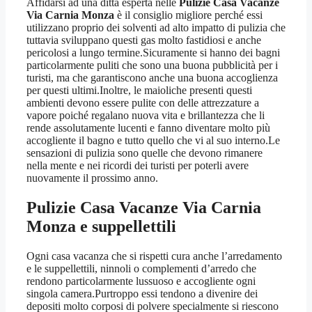
Affidarsi ad una ditta esperta nelle
Pulizie Casa Vacanze
Via Carnia Monza
è il consiglio migliore perché essi
utilizzano proprio dei solventi ad alto impatto di pulizia che
tuttavia sviluppano questi gas molto fastidiosi e anche
pericolosi a lungo termine.Sicuramente si hanno dei bagni
particolarmente puliti che sono una buona pubblicità per i
turisti, ma che garantiscono anche una buona accoglienza
per questi ultimi.Inoltre, le maioliche presenti questi
ambienti devono essere pulite con delle attrezzature a
vapore poiché regalano nuova vita e brillantezza che li
rende assolutamente lucenti e fanno diventare molto più
accogliente il bagno e tutto quello che vi al suo interno.Le
sensazioni di pulizia sono quelle che devono rimanere
nella mente e nei ricordi dei turisti per poterli avere
nuovamente il prossimo anno.
Pulizie Casa Vacanze Via Carnia
Monza
e suppellettili
Ogni casa vacanza che si rispetti cura anche l’arredamento
e le suppellettili, ninnoli o complementi d’arredo che
rendono particolarmente lussuoso e accogliente ogni
singola camera.Purtroppo essi tendono a divenire dei
depositi molto corposi di polvere specialmente si riescono