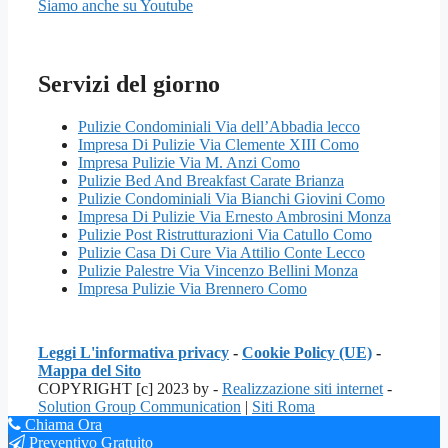
Siamo anche su Youtube
Servizi del giorno
Pulizie Condominiali Via dell’Abbadia lecco
Impresa Di Pulizie Via Clemente XIII Como
Impresa Pulizie Via M. Anzi Como
Pulizie Bed And Breakfast Carate Brianza
Pulizie Condominiali Via Bianchi Giovini Como
Impresa Di Pulizie Via Ernesto Ambrosini Monza
Pulizie Post Ristrutturazioni Via Catullo Como
Pulizie Casa Di Cure Via Attilio Conte Lecco
Pulizie Palestre Via Vincenzo Bellini Monza
Impresa Pulizie Via Brennero Como
Leggi L'informativa privacy
-
Cookie Policy (UE)
-
Mappa del Sito
COPYRIGHT [c] 2023 by -
Realizzazione siti internet
-
Solution Group Communication
|
Siti Roma
Chiama Ora
Preventivo Gratuito