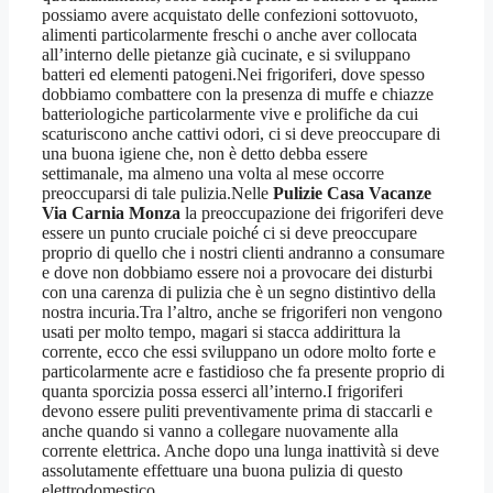
possiamo avere acquistato delle confezioni sottovuoto,
alimenti particolarmente freschi o anche aver collocata
all’interno delle pietanze già cucinate, e si sviluppano
batteri ed elementi patogeni.Nei frigoriferi, dove spesso
dobbiamo combattere con la presenza di muffe e chiazze
batteriologiche particolarmente vive e prolifiche da cui
scaturiscono anche cattivi odori, ci si deve preoccupare di
una buona igiene che, non è detto debba essere
settimanale, ma almeno una volta al mese occorre
preoccuparsi di tale pulizia.Nelle
Pulizie Casa Vacanze
Via Carnia Monza
la preoccupazione dei frigoriferi deve
essere un punto cruciale poiché ci si deve preoccupare
proprio di quello che i nostri clienti andranno a consumare
e dove non dobbiamo essere noi a provocare dei disturbi
con una carenza di pulizia che è un segno distintivo della
nostra incuria.Tra l’altro, anche se frigoriferi non vengono
usati per molto tempo, magari si stacca addirittura la
corrente, ecco che essi sviluppano un odore molto forte e
particolarmente acre e fastidioso che fa presente proprio di
quanta sporcizia possa esserci all’interno.I frigoriferi
devono essere puliti preventivamente prima di staccarli e
anche quando si vanno a collegare nuovamente alla
corrente elettrica. Anche dopo una lunga inattività si deve
assolutamente effettuare una buona pulizia di questo
elettrodomestico.