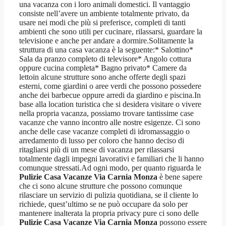
una vacanza con i loro animali domestici. Il vantaggio
consiste nell’avere un ambiente totalmente privato, da
usare nei modi che più si preferisce, completi di tanti
ambienti che sono utili per cucinare, rilassarsi, guardare la
televisione e anche per andare a dormire.Solitamente la
struttura di una casa vacanza è la seguente:* Salottino*
Sala da pranzo completo di televisore* Angolo cottura
oppure cucina completa* Bagno privato* Camere da
lettoin alcune strutture sono anche offerte degli spazi
esterni, come giardini o aree verdi che possono possedere
anche dei barbecue oppure arredi da giardino e piscina.In
base alla location turistica che si desidera visitare o vivere
nella propria vacanza, possiamo trovare tantissime case
vacanze che vanno incontro alle nostre esigenze. Ci sono
anche delle case vacanze completi di idromassaggio o
arredamento di lusso per coloro che hanno deciso di
ritagliarsi più di un mese di vacanza per rilassarsi
totalmente dagli impegni lavorativi e familiari che li hanno
comunque stressati.Ad ogni modo, per quanto riguarda le
Pulizie Casa Vacanze Via Carnia Monza
è bene sapere
che ci sono alcune strutture che possono comunque
rilasciare un servizio di pulizia quotidiana, se il cliente lo
richiede, quest’ultimo se ne può occupare da solo per
mantenere inalterata la propria privacy pure ci sono delle
Pulizie Casa Vacanze Via Carnia Monza
possono essere