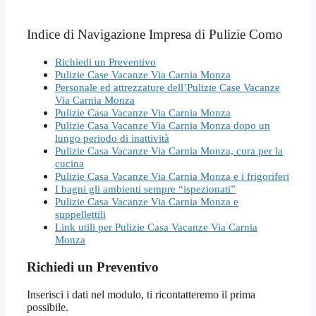
Indice di Navigazione Impresa di Pulizie Como
Richiedi un Preventivo
Pulizie Case Vacanze Via Carnia Monza
Personale ed attrezzature dell’Pulizie Case Vacanze
Via Carnia Monza
Pulizie Casa Vacanze Via Carnia Monza
Pulizie Casa Vacanze Via Carnia Monza dopo un
lungo periodo di inattività
Pulizie Casa Vacanze Via Carnia Monza, cura per la
cucina
Pulizie Casa Vacanze Via Carnia Monza e i frigoriferi
I bagni gli ambienti sempre “ispezionati”
Pulizie Casa Vacanze Via Carnia Monza e
suppellettili
Link utili per Pulizie Casa Vacanze Via Carnia
Monza
Richiedi un Preventivo
Inserisci i dati nel modulo, ti ricontatteremo il prima
possibile.