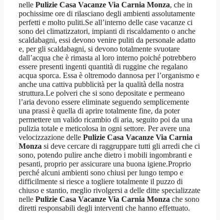
nelle
Pulizie Casa Vacanze Via Carnia Monza
, che in
pochissime ore di rilasciano degli ambienti assolutamente
perfetti e molto puliti.Se all’interno delle case vacanze ci
sono dei climatizzatori, impianti di riscaldamento o anche
scaldabagni, essi devono venire puliti da personale adatto
e, per gli scaldabagni, si devono totalmente svuotare
dall’acqua che è rimasta al loro interno poiché potrebbero
essere presenti ingenti quantità di ruggine che regalano
acqua sporca. Essa è oltremodo dannosa per l’organismo e
anche una cattiva pubblicità per la qualità della nostra
struttura.Le polveri che si sono depositate e permeano
l’aria devono essere eliminate seguendo semplicemente
una prassi è quella di aprire totalmente fine, da poter
permettere un valido ricambio di aria, seguito poi da una
pulizia totale e meticolosa in ogni settore. Per avere una
velocizzazione delle
Pulizie Casa Vacanze Via Carnia
Monza
si deve cercare di raggruppare tutti gli arredi che ci
sono, potendo pulire anche dietro i mobili ingombranti e
pesanti, proprio per assicurare una buona igiene.Proprio
perché alcuni ambienti sono chiusi per lungo tempo e
difficilmente si riesce a togliere totalmente il puzzo di
chiuso e stantio, meglio rivolgersi a delle ditte specializzate
nelle
Pulizie Casa Vacanze Via Carnia Monza
che sono
diretti responsabili degli interventi che hanno effettuato.