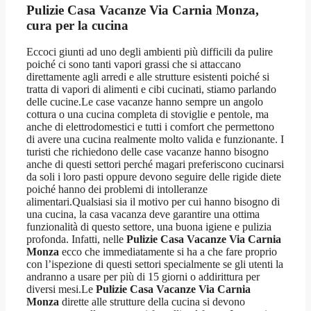
Pulizie Casa Vacanze Via Carnia Monza
,
cura per la cucina
Eccoci giunti ad uno degli ambienti più difficili da pulire
poiché ci sono tanti vapori grassi che si attaccano
direttamente agli arredi e alle strutture esistenti poiché si
tratta di vapori di alimenti e cibi cucinati, stiamo parlando
delle cucine.Le case vacanze hanno sempre un angolo
cottura o una cucina completa di stoviglie e pentole, ma
anche di elettrodomestici e tutti i comfort che permettono
di avere una cucina realmente molto valida e funzionante. I
turisti che richiedono delle case vacanze hanno bisogno
anche di questi settori perché magari preferiscono cucinarsi
da soli i loro pasti oppure devono seguire delle rigide diete
poiché hanno dei problemi di intolleranze
alimentari.Qualsiasi sia il motivo per cui hanno bisogno di
una cucina, la casa vacanza deve garantire una ottima
funzionalità di questo settore, una buona igiene e pulizia
profonda. Infatti, nelle
Pulizie Casa Vacanze Via Carnia
Monza
ecco che immediatamente si ha a che fare proprio
con l’ispezione di questi settori specialmente se gli utenti la
andranno a usare per più di 15 giorni o addirittura per
diversi mesi.Le
Pulizie Casa Vacanze Via Carnia
Monza
dirette alle strutture della cucina si devono