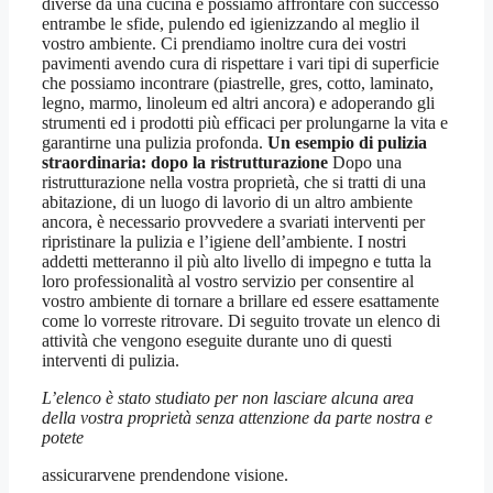
diverse da una cucina e possiamo affrontare con successo
entrambe le sfide, pulendo ed igienizzando al meglio il
vostro ambiente. Ci prendiamo inoltre cura dei vostri
pavimenti avendo cura di rispettare i vari tipi di superficie
che possiamo incontrare (piastrelle, gres, cotto, laminato,
legno, marmo, linoleum ed altri ancora) e adoperando gli
strumenti ed i prodotti più efficaci per prolungarne la vita e
garantirne una pulizia profonda.
Un esempio di pulizia
straordinaria: dopo la ristrutturazione
Dopo una
ristrutturazione nella vostra proprietà, che si tratti di una
abitazione, di un luogo di lavorio di un altro ambiente
ancora, è necessario provvedere a svariati interventi per
ripristinare la pulizia e l’igiene dell’ambiente. I nostri
addetti metteranno il più alto livello di impegno e tutta la
loro professionalità al vostro servizio per consentire al
vostro ambiente di tornare a brillare ed essere esattamente
come lo vorreste ritrovare. Di seguito trovate un elenco di
attività che vengono eseguite durante uno di questi
interventi di pulizia.
L’elenco è stato studiato per non lasciare alcuna area
della vostra proprietà senza attenzione da parte nostra e
potete
assicurarvene prendendone visione.