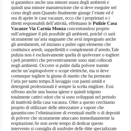
si garantisce anche una minore usura degli ambienti e
quindi una minore manutenzione che si deve eseguire nel
corso degli anni.Quando finalmente giunge l’estate ed è
ora di aprire le case vacanze, ecco che i proprietari o i
diretti responsabili dell’attività, effettuano le
Pulizie Casa
Vacanze Via Carnia Monza
concentrandosi proprio
sull’arieggiare il più possibile gli ambienti, poiché ci sarà
sicuramente un’aria stagnante che avrà impregnato anche
gli arredamenti, ed iniziano a pulire ogni elemento che
costituisce arredi, suppellettili e complementi d’arredo.Tale
pulizia non è esclusivamente quella di spolverare o togliere
i peli protettivi che preventivamente sono stati collocati
negli ambienti. Occorre si pulire dalla polvere tramite
anche un’aspirapolvere o scope elettriche, ma si deve
comunque togliere la giusta di stantio che ha permeato
l’aria per tanto tempo.Il lavaggio con panni umidi e
detergenti professionali è sempre la scelta migliore. Essi
offrono anche una buona igiene e quindi tolgono
totalmente cattivi odori che si sono sviluppati nel periodo
di inattività della casa vacanza. Oltre a questo cerchiamo
proprio di utilizzare delle attrezzature a vapore che
garantiscono l’eliminazione di eventuali muffe o di depositi
di polvere che sicuramente attaccano immediatamente la
respirazione.Se non avete tempo di dedicar questo
intervento si consiglia di usufruire delle ditte specializzate