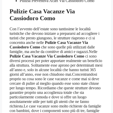
Pulizia Preventiva Acari Via Cassiodoro Como
Pulizie Casa Vacanze Via
Cassiodoro Como
Con l’avvento dell’estate sono tantissime le località
turistiche che devono iniziare a prepararsi ad accogliere i
turisti che presto giungono, le strutture riaprono e ci si
concentra anche nelle
Pulizie Casa Vacanze Via
Cassiodoro Como
che sono quelle più utilizzati dalle
famiglie, ma anche da comitive di amici e ragazzi.Nelle
Pulizie Casa Vacanze Via Cassiodoro Como
ci sono
diversi processi per poter apportare realmente un beneficio
alla struttura. Solitamente esse aprono per determinati mesi
all’anno e, solo in alcune località che hanno turisti 365
giorni all’anno, esse non chiudono mai.Concentrandosi
proprio su cosa sono le case vacanze e come mai si deve
cercare di pulire al meglio quando esse sono state chiuse
per lungo tempo. Ricordiamo che queste strutture devono
garantire proprio una accoglienza totale che sia
particolarmente comoda e dove si offre un luogo
assolutamente utile per tutti gli utenti che ne fanno
richiesta.Le case vacanze sono molto richieste da famiglie
con bambini, dove i componenti sono più di tre, famiglie