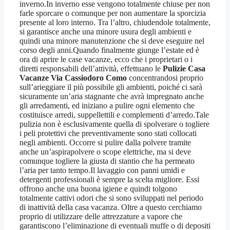
inverno.In inverno esse vengono totalmente chiuse per non
farle sporcare o comunque per non aumentare la sporcizia
presente al loro interno. Tra l’altro, chiudendole totalmente,
si garantisce anche una minore usura degli ambienti e
quindi una minore manutenzione che si deve eseguire nel
corso degli anni.Quando finalmente giunge l’estate ed è
ora di aprire le case vacanze, ecco che i proprietari o i
diretti responsabili dell’attività, effettuano le
Pulizie Casa
Vacanze Via Cassiodoro Como
concentrandosi proprio
sull’arieggiare il più possibile gli ambienti, poiché ci sarà
sicuramente un’aria stagnante che avrà impregnato anche
gli arredamenti, ed iniziano a pulire ogni elemento che
costituisce arredi, suppellettili e complementi d’arredo.Tale
pulizia non è esclusivamente quella di spolverare o togliere
i peli protettivi che preventivamente sono stati collocati
negli ambienti. Occorre si pulire dalla polvere tramite
anche un’aspirapolvere o scope elettriche, ma si deve
comunque togliere la giusta di stantio che ha permeato
l’aria per tanto tempo.Il lavaggio con panni umidi e
detergenti professionali è sempre la scelta migliore. Essi
offrono anche una buona igiene e quindi tolgono
totalmente cattivi odori che si sono sviluppati nel periodo
di inattività della casa vacanza. Oltre a questo cerchiamo
proprio di utilizzare delle attrezzature a vapore che
garantiscono l’eliminazione di eventuali muffe o di depositi