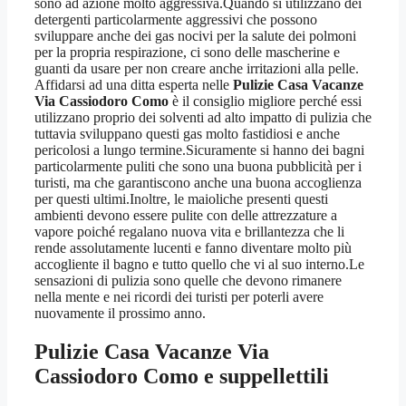
sono ad azione molto aggressiva.Quando si utilizzano dei
detergenti particolarmente aggressivi che possono
sviluppare anche dei gas nocivi per la salute dei polmoni
per la propria respirazione, ci sono delle mascherine e
guanti da usare per non creare anche irritazioni alla pelle.
Affidarsi ad una ditta esperta nelle
Pulizie Casa Vacanze
Via Cassiodoro Como
è il consiglio migliore perché essi
utilizzano proprio dei solventi ad alto impatto di pulizia che
tuttavia sviluppano questi gas molto fastidiosi e anche
pericolosi a lungo termine.Sicuramente si hanno dei bagni
particolarmente puliti che sono una buona pubblicità per i
turisti, ma che garantiscono anche una buona accoglienza
per questi ultimi.Inoltre, le maioliche presenti questi
ambienti devono essere pulite con delle attrezzature a
vapore poiché regalano nuova vita e brillantezza che li
rende assolutamente lucenti e fanno diventare molto più
accogliente il bagno e tutto quello che vi al suo interno.Le
sensazioni di pulizia sono quelle che devono rimanere
nella mente e nei ricordi dei turisti per poterli avere
nuovamente il prossimo anno.
Pulizie Casa Vacanze Via
Cassiodoro Como
e suppellettili