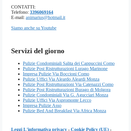
CONTATTI:
Telefono:
3396069164
E-mail:
animarius@hotmail.it
Siamo anche su Youtube
Servizi del giorno
Pulizie Condominiali Salita dei Cappuccini Como
Pulizie Post Ristrutturazioni Lurago Marinone
Impresa Pulizie Via Boccioni Como
Pulizie Uffici Via Aleardo Aleardi Monza
Pulizie Post Ristrutturazioni Via Catenazzi Como
Pulizie Post Ristrutturazioni Burago di Molgora
Pulizie Condominiali Via G. Agucciari Monza
Pulizie Uffici Via Aspromonte Lecco
Impresa Pulizie Asso
Pulizie Bed And Breakfast Via Africa Monza
Leggi L'informativa privacy
-
Cookie Policy (UE)
-