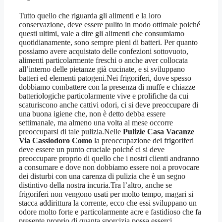
Tutto quello che riguarda gli alimenti e la loro
conservazione, deve essere pulito in modo ottimale poiché
questi ultimi, vale a dire gli alimenti che consumiamo
quotidianamente, sono sempre pieni di batteri. Per quanto
possiamo avere acquistato delle confezioni sottovuoto,
alimenti particolarmente freschi o anche aver collocata
all’interno delle pietanze già cucinate, e si sviluppano
batteri ed elementi patogeni.Nei frigoriferi, dove spesso
dobbiamo combattere con la presenza di muffe e chiazze
batteriologiche particolarmente vive e prolifiche da cui
scaturiscono anche cattivi odori, ci si deve preoccupare di
una buona igiene che, non è detto debba essere
settimanale, ma almeno una volta al mese occorre
preoccuparsi di tale pulizia.Nelle
Pulizie Casa Vacanze
Via Cassiodoro Como
la preoccupazione dei frigoriferi
deve essere un punto cruciale poiché ci si deve
preoccupare proprio di quello che i nostri clienti andranno
a consumare e dove non dobbiamo essere noi a provocare
dei disturbi con una carenza di pulizia che è un segno
distintivo della nostra incuria.Tra l’altro, anche se
frigoriferi non vengono usati per molto tempo, magari si
stacca addirittura la corrente, ecco che essi sviluppano un
odore molto forte e particolarmente acre e fastidioso che fa
presente proprio di quanta sporcizia possa esserci