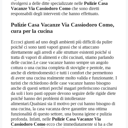
rivolgersi a delle ditte specializzate nelle
Pulizie Casa
Vacanze Via Cassiodoro Como
che sono diretti
responsabili degli interventi che hanno effettuato.
Pulizie Casa Vacanze Via Cassiodoro Como
,
cura per la cucina
Eccoci giunti ad uno degli ambienti più difficili da pulire
poiché ci sono tanti vapori grassi che si attaccano
direttamente agli arredi e alle strutture esistenti poiché si
tratta di vapori di alimenti e cibi cucinati, stiamo parlando
delle cucine.Le case vacanze hanno sempre un angolo
cottura o una cucina completa di stoviglie e pentole, ma
anche di elettrodomestici e tutti i comfort che permettono
di avere una cucina realmente molto valida e funzionante. I
turisti che richiedono delle case vacanze hanno bisogno
anche di questi settori perché magari preferiscono cucinarsi
da soli i loro pasti oppure devono seguire delle rigide diete
poiché hanno dei problemi di intolleranze
alimentari.Qualsiasi sia il motivo per cui hanno bisogno di
una cucina, la casa vacanza deve garantire una ottima
funzionalità di questo settore, una buona igiene e pulizia
profonda. Infatti, nelle
Pulizie Casa Vacanze Via
Cassiodoro Como
ecco che immediatamente si ha a che