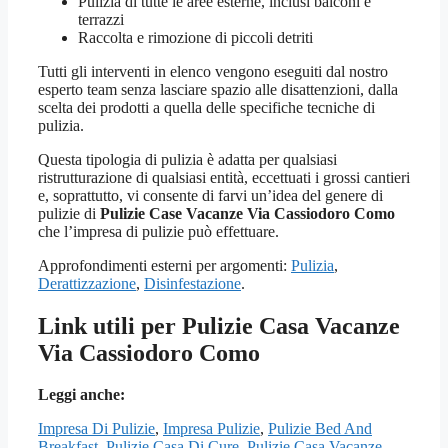
Pulizia di tutte le aree esterne, inclusi balconi e
terrazzi
Raccolta e rimozione di piccoli detriti
Tutti gli interventi in elenco vengono eseguiti dal nostro
esperto team senza lasciare spazio alle disattenzioni, dalla
scelta dei prodotti a quella delle specifiche tecniche di
pulizia.
Questa tipologia di pulizia è adatta per qualsiasi
ristrutturazione di qualsiasi entità, eccettuati i grossi cantieri
e, soprattutto, vi consente di farvi un’idea del genere di
pulizie di
Pulizie Case Vacanze Via Cassiodoro Como
che l’impresa di pulizie può effettuare.
Approfondimenti esterni per argomenti:
Pulizia
,
Derattizzazione
,
Disinfestazione
.
Link utili per Pulizie Casa Vacanze
Via Cassiodoro Como
Leggi anche:
Impresa Di Pulizie
,
Impresa Pulizie
,
Pulizie Bed And
Breakfast
,
Pulizie Casa Di Cure
,
Pulizie Casa Vacanze
,