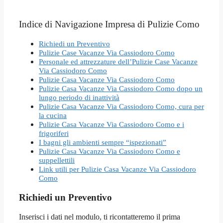
Indice di Navigazione Impresa di Pulizie Como
Richiedi un Preventivo
Pulizie Case Vacanze Via Cassiodoro Como
Personale ed attrezzature dell’Pulizie Case Vacanze
Via Cassiodoro Como
Pulizie Casa Vacanze Via Cassiodoro Como
Pulizie Casa Vacanze Via Cassiodoro Como dopo un
lungo periodo di inattività
Pulizie Casa Vacanze Via Cassiodoro Como, cura per
la cucina
Pulizie Casa Vacanze Via Cassiodoro Como e i
frigoriferi
I bagni gli ambienti sempre “ispezionati”
Pulizie Casa Vacanze Via Cassiodoro Como e
suppellettili
Link utili per Pulizie Casa Vacanze Via Cassiodoro
Como
Richiedi un Preventivo
Inserisci i dati nel modulo, ti ricontatteremo il prima