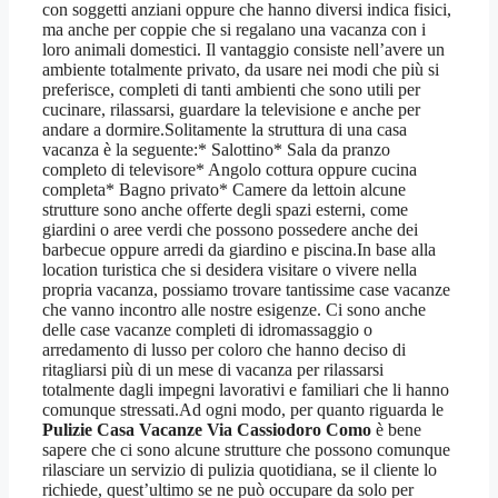
con soggetti anziani oppure che hanno diversi indica fisici,
ma anche per coppie che si regalano una vacanza con i
loro animali domestici. Il vantaggio consiste nell’avere un
ambiente totalmente privato, da usare nei modi che più si
preferisce, completi di tanti ambienti che sono utili per
cucinare, rilassarsi, guardare la televisione e anche per
andare a dormire.Solitamente la struttura di una casa
vacanza è la seguente:* Salottino* Sala da pranzo
completo di televisore* Angolo cottura oppure cucina
completa* Bagno privato* Camere da lettoin alcune
strutture sono anche offerte degli spazi esterni, come
giardini o aree verdi che possono possedere anche dei
barbecue oppure arredi da giardino e piscina.In base alla
location turistica che si desidera visitare o vivere nella
propria vacanza, possiamo trovare tantissime case vacanze
che vanno incontro alle nostre esigenze. Ci sono anche
delle case vacanze completi di idromassaggio o
arredamento di lusso per coloro che hanno deciso di
ritagliarsi più di un mese di vacanza per rilassarsi
totalmente dagli impegni lavorativi e familiari che li hanno
comunque stressati.Ad ogni modo, per quanto riguarda le
Pulizie Casa Vacanze Via Cassiodoro Como
è bene
sapere che ci sono alcune strutture che possono comunque
rilasciare un servizio di pulizia quotidiana, se il cliente lo
richiede, quest’ultimo se ne può occupare da solo per