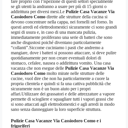
fare proprio con l’ispezione di questi settori specialmente
se gli utenti la andranno a usare per più di 15 giorni o
addirittura per diversi mesi.Le
Pulizie Casa Vacanze Via
Cassiodoro Como
dirette alle strutture della cucina si
devono concentrare nella cappa, nei fornelli nel forno. In
questi arredi ed elettrodomestici sicuramente ci sono grandi
segni di usura e, in caso di una mancata pulizia,
immediatamente proliferano una serie di batteri che sono
anche disgustosi poiché diventano particolarmente
“collanti”.Siccome cuciniamo i pasti che andremo a
mangiare, dove i batteri si possono attaccare, si deve pulire
quotidianamente per non creare eventuali dolori di
stomaco, cefalee, nausea o addirittura vomito. Una casa
vacanza che non esegue delle
Pulizie Casa Vacanze Via
Cassiodoro Como
molto mirate nelle strutture delle
cucine, vuol dire che non ha particolarmente a cuore la
propria clientela e quindi si fa una cattiva pubblicità che
sicuramente non è un buon aiuto per i propri
affari.Utilizzare dei grassatori e delle attrezzature a vapore
permette di sciogliere e squagliare tutti i vapori grassi che
si sono attaccati agli elettrodomestici e agli arredi in modo
sano senza danneggiare la loro superficie struttura.
Pulizie Casa Vacanze Via Cassiodoro Como
e i
frigoriferi