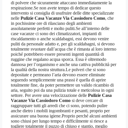
di polvere che sicuramente attaccano immediatamente la
respirazione.Se non avete tempo di dedicar questo
intervento si consiglia di usufruire delle ditte specializzate
nelle
Pulizie Casa Vacanze Via Cassiodoro Como
, che
in pochissime ore di rilasciano degli ambienti
assolutamente perfetti e molto puliti.Se all’interno delle
case vacanze ci sono dei climatizzatori, impianti di
riscaldamento o anche scaldabagni, essi devono venire
puliti da personale adatto e, per gli scaldabagni, si devono
totalmente svuotare dall’acqua che è rimasta al loro interno
poiché potrebbero essere presenti ingenti quantità di
ruggine che regalano acqua sporca. Essa è oltremodo
dannosa per l’organismo e anche una cattiva pubblicità per
la qualità della nostra struttura.Le polveri che si sono
depositate e permeano l’aria devono essere eliminate
seguendo semplicemente una prassi è quella di aprire
totalmente fine, da poter permettere un valido ricambio di
aria, seguito poi da una pulizia totale e meticolosa in ogni
settore. Per avere una velocizzazione delle
Pulizie Casa
Vacanze Via Cassiodoro Como
si deve cercare di
raggruppare tutti gli arredi che ci sono, potendo pulire
anche dietro i mobili ingombranti e pesanti, proprio per
assicurare una buona igiene.Proprio perché alcuni ambienti
sono chiusi per lungo tempo e difficilmente si riesce a
togliere totalmente il puzzo di chiuso e stantio, meglio