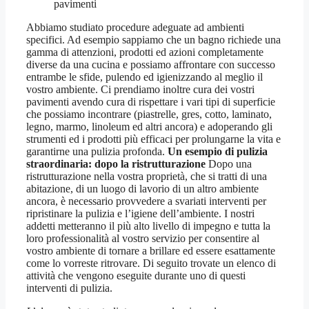
pavimenti
Abbiamo studiato procedure adeguate ad ambienti
specifici. Ad esempio sappiamo che un bagno richiede una
gamma di attenzioni, prodotti ed azioni completamente
diverse da una cucina e possiamo affrontare con successo
entrambe le sfide, pulendo ed igienizzando al meglio il
vostro ambiente. Ci prendiamo inoltre cura dei vostri
pavimenti avendo cura di rispettare i vari tipi di superficie
che possiamo incontrare (piastrelle, gres, cotto, laminato,
legno, marmo, linoleum ed altri ancora) e adoperando gli
strumenti ed i prodotti più efficaci per prolungarne la vita e
garantirne una pulizia profonda.
Un esempio di pulizia
straordinaria: dopo la ristrutturazione
Dopo una
ristrutturazione nella vostra proprietà, che si tratti di una
abitazione, di un luogo di lavorio di un altro ambiente
ancora, è necessario provvedere a svariati interventi per
ripristinare la pulizia e l’igiene dell’ambiente. I nostri
addetti metteranno il più alto livello di impegno e tutta la
loro professionalità al vostro servizio per consentire al
vostro ambiente di tornare a brillare ed essere esattamente
come lo vorreste ritrovare. Di seguito trovate un elenco di
attività che vengono eseguite durante uno di questi
interventi di pulizia.