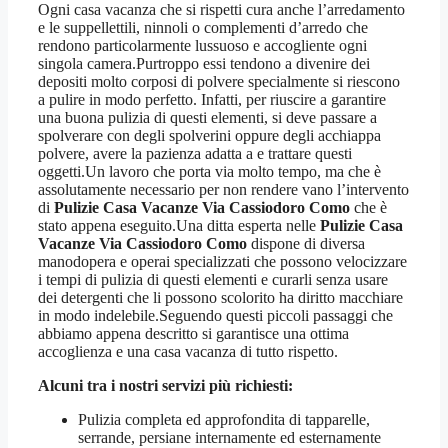
Ogni casa vacanza che si rispetti cura anche l’arredamento
e le suppellettili, ninnoli o complementi d’arredo che
rendono particolarmente lussuoso e accogliente ogni
singola camera.Purtroppo essi tendono a divenire dei
depositi molto corposi di polvere specialmente si riescono
a pulire in modo perfetto. Infatti, per riuscire a garantire
una buona pulizia di questi elementi, si deve passare a
spolverare con degli spolverini oppure degli acchiappa
polvere, avere la pazienza adatta a e trattare questi
oggetti.Un lavoro che porta via molto tempo, ma che è
assolutamente necessario per non rendere vano l’intervento
di
Pulizie Casa Vacanze Via Cassiodoro Como
che è
stato appena eseguito.Una ditta esperta nelle
Pulizie Casa
Vacanze Via Cassiodoro Como
dispone di diversa
manodopera e operai specializzati che possono velocizzare
i tempi di pulizia di questi elementi e curarli senza usare
dei detergenti che li possono scolorito ha diritto macchiare
in modo indelebile.Seguendo questi piccoli passaggi che
abbiamo appena descritto si garantisce una ottima
accoglienza e una casa vacanza di tutto rispetto.
Alcuni tra i nostri servizi più richiesti:
Pulizia completa ed approfondita di tapparelle,
serrande, persiane internamente ed esternamente