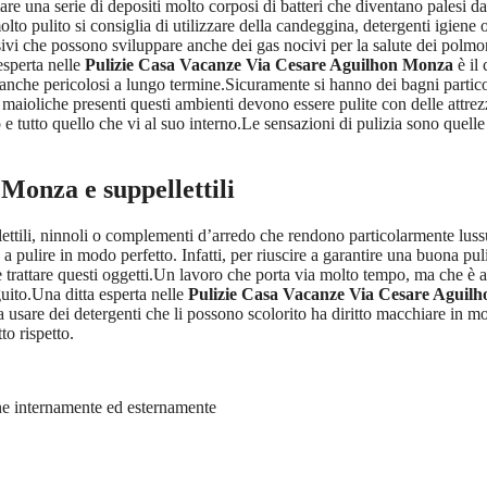
re una serie di depositi molto corposi di batteri che diventano palesi da
lto pulito si consiglia di utilizzare della candeggina, detergenti igien
ivi che possono sviluppare anche dei gas nocivi per la salute dei polmon
 esperta nelle
Pulizie Casa Vacanze Via Cesare Aguilhon Monza
è il 
e anche pericolosi a lungo termine.Sicuramente si hanno dei bagni partico
maioliche presenti questi ambienti devono essere pulite con delle attrez
 tutto quello che vi al suo interno.Le sensazioni di pulizia sono quelle 
n Monza
e suppellettili
llettili, ninnoli o complementi d’arredo che rendono particolarmente lu
a pulire in modo perfetto. Infatti, per riuscire a garantire una buona pul
e trattare questi oggetti.Un lavoro che porta via molto tempo, ma che è
uito.Una ditta esperta nelle
Pulizie Casa Vacanze Via Cesare Aguil
nza usare dei detergenti che li possono scolorito ha diritto macchiare i
to rispetto.
ane internamente ed esternamente