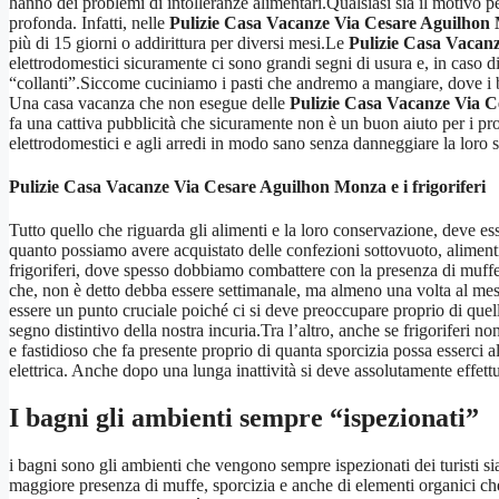
hanno dei problemi di intolleranze alimentari.Qualsiasi sia il motivo p
profonda. Infatti, nelle
Pulizie Casa Vacanze Via Cesare Aguilhon
più di 15 giorni o addirittura per diversi mesi.Le
Pulizie Casa Vacan
elettrodomestici sicuramente ci sono grandi segni di usura e, in caso 
“collanti”.Siccome cuciniamo i pasti che andremo a mangiare, dove i ba
Una casa vacanza che non esegue delle
Pulizie Casa Vacanze Via 
fa una cattiva pubblicità che sicuramente non è un buon aiuto per i propri
elettrodomestici e agli arredi in modo sano senza danneggiare la loro su
Pulizie Casa Vacanze Via Cesare Aguilhon Monza
e i frigoriferi
Tutto quello che riguarda gli alimenti e la loro conservazione, deve es
quanto possiamo avere acquistato delle confezioni sottovuoto, alimenti 
frigoriferi, dove spesso dobbiamo combattere con la presenza di muffe 
che, non è detto debba essere settimanale, ma almeno una volta al mes
essere un punto cruciale poiché ci si deve preoccupare proprio di que
segno distintivo della nostra incuria.Tra l’altro, anche se frigoriferi 
e fastidioso che fa presente proprio di quanta sporcizia possa esserci 
elettrica. Anche dopo una lunga inattività si deve assolutamente effett
I bagni gli ambienti sempre “ispezionati”
i bagni sono gli ambienti che vengono sempre ispezionati dei turisti sia 
maggiore presenza di muffe, sporcizia e anche di elementi organici c