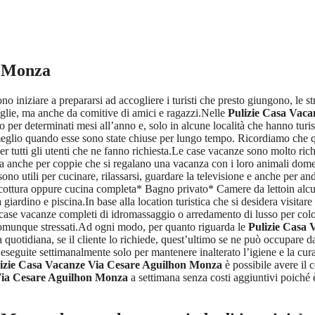
n Monza
no iniziare a prepararsi ad accogliere i turisti che presto giungono, le s
miglie, ma anche da comitive di amici e ragazzi.Nelle
Pulizie Casa Vac
no per determinati mesi all’anno e, solo in alcune località che hanno tu
meglio quando esse sono state chiuse per lungo tempo. Ricordiamo che qu
r tutti gli utenti che ne fanno richiesta.Le case vacanze sono molto ric
ma anche per coppie che si regalano una vacanza con i loro animali domes
sono utili per cucinare, rilassarsi, guardare la televisione e anche per a
ottura oppure cucina completa* Bagno privato* Camere da lettoin alcune
ardino e piscina.In base alla location turistica che si desidera visitar
case vacanze completi di idromassaggio o arredamento di lusso per color
o comunque stressati.Ad ogni modo, per quanto riguarda le
Pulizie Casa
 quotidiana, se il cliente lo richiede, quest’ultimo se ne può occupare d
seguite settimanalmente solo per mantenere inalterato l’igiene e la cur
izie Casa Vacanze Via Cesare Aguilhon Monza
è possibile avere il c
Via Cesare Aguilhon Monza
a settimana senza costi aggiuntivi poiché è 