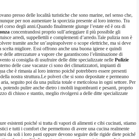
ano presso delle località turistiche che sono marine, nel senso che,
omunque per non aumentare la sporcizia presente al loro interno. Tra
el corso degli anni.Quando finalmente giunge l’estate ed è ora di
Monza
concentrandosi proprio sull’arieggiare il più possibile gli
uisce arredi, suppellettili e complementi d’arredo.Tale pulizia non è
 polvere tramite anche un’aspirapolvere o scope elettriche, ma si deve
la scelta migliore. Essi offrono anche una buona igiene e quindi
re delle attrezzature a vapore che garantiscono l’eliminazione di
to si consiglia di usufruire delle ditte specializzate nelle
Pulizie
nterno delle case vacanze ci sono dei climatizzatori, impianti di
ua che è rimasta al loro interno poiché potrebbero essere presenti
della nostra struttura.Le polveri che si sono depositate e permeano
ria, seguito poi da una pulizia totale e meticolosa in ogni settore. Per
no, potendo pulire anche dietro i mobili ingombranti e pesanti, proprio
o di chiuso e stantio, meglio rivolgersi a delle ditte specializzate
re esistenti poiché si tratta di vapori di alimenti e cibi cucinati, stiamo
ici e tutti i comfort che permettono di avere una cucina realmente
si da soli i loro pasti oppure devono seguire delle rigide diete poiché