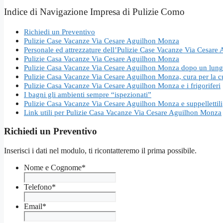
Indice di Navigazione Impresa di Pulizie Como
Richiedi un Preventivo
Pulizie Case Vacanze Via Cesare Aguilhon Monza
Personale ed attrezzature dell’Pulizie Case Vacanze Via Cesar
Pulizie Casa Vacanze Via Cesare Aguilhon Monza
Pulizie Casa Vacanze Via Cesare Aguilhon Monza dopo un lungo 
Pulizie Casa Vacanze Via Cesare Aguilhon Monza, cura per la c
Pulizie Casa Vacanze Via Cesare Aguilhon Monza e i frigoriferi
I bagni gli ambienti sempre “ispezionati”
Pulizie Casa Vacanze Via Cesare Aguilhon Monza e suppellettili
Link utili per Pulizie Casa Vacanze Via Cesare Aguilhon Monza
Richiedi un Preventivo
Inserisci i dati nel modulo, ti ricontatteremo il prima possibile.
Nome e Cognome
*
Telefono
*
Email
*