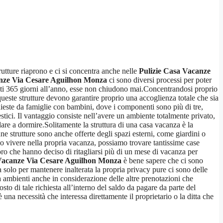
trutture riaprono e ci si concentra anche nelle
Pulizie Casa Vacanze
anze Via Cesare Aguilhon Monza
ci sono diversi processi per poter
risti 365 giorni all’anno, esse non chiudono mai.Concentrandosi proprio
este strutture devono garantire proprio una accoglienza totale che sia
hieste da famiglie con bambini, dove i componenti sono più di tre,
tici. Il vantaggio consiste nell’avere un ambiente totalmente privato,
ndare a dormire.Solitamente la struttura di una casa vacanza è la
 strutture sono anche offerte degli spazi esterni, come giardini o
e o vivere nella propria vacanza, possiamo trovare tantissime case
o che hanno deciso di ritagliarsi più di un mese di vacanza per
 Vacanze Via Cesare Aguilhon Monza
è bene sapere che ci sono
a solo per mantenere inalterata la propria privacy pure ci sono delle
a ambienti anche in considerazione delle altre prenotazioni che
osto di tale richiesta all’interno del saldo da pagare da parte del
una necessità che interessa direttamente il proprietario o la ditta che