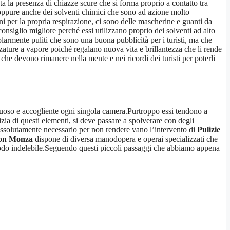
ta la presenza di chiazze scure che si forma proprio a contatto tra
e oppure anche dei solventi chimici che sono ad azione molto
i per la propria respirazione, ci sono delle mascherine e guanti da
consiglio migliore perché essi utilizzano proprio dei solventi ad alto
larmente puliti che sono una buona pubblicità per i turisti, ma che
zature a vapore poiché regalano nuova vita e brillantezza che li rende
che devono rimanere nella mente e nei ricordi dei turisti per poterli
ssuoso e accogliente ogni singola camera.Purtroppo essi tendono a
izia di questi elementi, si deve passare a spolverare con degli
 assolutamente necessario per non rendere vano l’intervento di
Pulizie
hon Monza
dispone di diversa manodopera e operai specializzati che
n modo indelebile.Seguendo questi piccoli passaggi che abbiamo appena