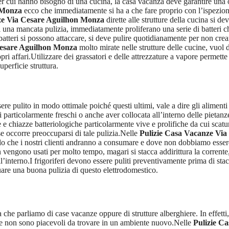
er cui hanno bisogno di una cucina, la casa vacanza deve garantire una o
 Monza
ecco che immediatamente si ha a che fare proprio con l’ispezione 
ze Via Cesare Aguilhon Monza
dirette alle strutture della cucina si de
di una mancata pulizia, immediatamente proliferano una serie di batteri
tteri si possono attaccare, si deve pulire quotidianamente per non crear
Cesare Aguilhon Monza
molto mirate nelle strutture delle cucine, vuol 
 affari.Utilizzare dei grassatori e delle attrezzature a vapore permette di
perficie struttura.
sere pulito in modo ottimale poiché questi ultimi, vale a dire gli alime
particolarmente freschi o anche aver collocata all’interno delle pietanz
e chiazze batteriologiche particolarmente vive e prolifiche da cui scatu
e occorre preoccuparsi di tale pulizia.Nelle
Pulizie Casa Vacanze Vi
llo che i nostri clienti andranno a consumare e dove non dobbiamo essere
non vengono usati per molto tempo, magari si stacca addirittura la corren
all’interno.I frigoriferi devono essere puliti preventivamente prima di s
uare una buona pulizia di questo elettrodomestico.
che parliamo di case vacanze oppure di strutture alberghiere. In effetti, 
he non sono piacevoli da trovare in un ambiente nuovo.Nelle
Pulizie C