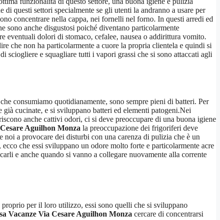
ttima funzionalità di questo settore, una buona igiene e pulizia
di questi settori specialmente se gli utenti la andranno a usare per
vono concentrare nella cappa, nei fornelli nel forno. In questi arredi ed
 che sono anche disgustosi poiché diventano particolarmente
e eventuali dolori di stomaco, cefalee, nausea o addirittura vomito.
dire che non ha particolarmente a cuore la propria clientela e quindi si
 sciogliere e squagliare tutti i vapori grassi che si sono attaccati agli
nti che consumiamo quotidianamente, sono sempre pieni di batteri. Per
e già cucinate, e si sviluppano batteri ed elementi patogeni.Nei
riscono anche cattivi odori, ci si deve preoccupare di una buona igiene
a Cesare Aguilhon Monza
la preoccupazione dei frigoriferi deve
 noi a provocare dei disturbi con una carenza di pulizia che è un
te, ecco che essi sviluppano un odore molto forte e particolarmente acre
taccarli e anche quando si vanno a collegare nuovamente alla corrente
proprio per il loro utilizzo, essi sono quelli che si sviluppano
asa Vacanze Via Cesare Aguilhon Monza
cercare di concentrarsi