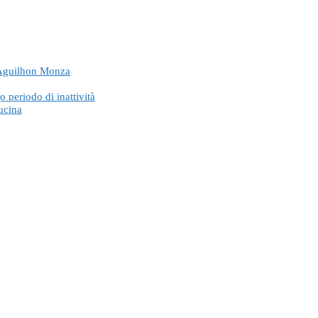
e Aguilhon Monza
periodo di inattività
ucina