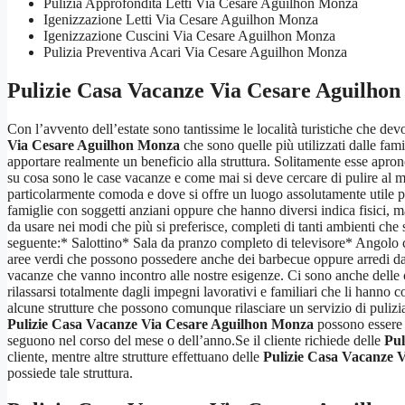
Pulizia Approfondita Letti Via Cesare Aguilhon Monza
Igenizzazione Letti Via Cesare Aguilhon Monza
Igenizzazione Cuscini Via Cesare Aguilhon Monza
Pulizia Preventiva Acari Via Cesare Aguilhon Monza
Pulizie Casa Vacanze Via Cesare Aguilho
Con l’avvento dell’estate sono tantissime le località turistiche che devo
Via Cesare Aguilhon Monza
che sono quelle più utilizzati dalle fa
apportare realmente un beneficio alla struttura. Solitamente esse apro
su cosa sono le case vacanze e come mai si deve cercare di pulire al 
particolarmente comoda e dove si offre un luogo assolutamente utile pe
famiglie con soggetti anziani oppure che hanno diversi indica fisici, 
da usare nei modi che più si preferisce, completi di tanti ambienti che 
seguente:* Salottino* Sala da pranzo completo di televisore* Angolo c
aree verdi che possono possedere anche dei barbecue oppure arredi da gi
vacanze che vanno incontro alle nostre esigenze. Ci sono anche delle 
rilassarsi totalmente dagli impegni lavorativi e familiari che li hann
alcune strutture che possono comunque rilasciare un servizio di pulizia
Pulizie Casa Vacanze Via Cesare Aguilhon Monza
possono essere e
seguono nel corso del mese o dell’anno.Se il cliente richiede delle
Pul
cliente, mentre altre strutture effettuano delle
Pulizie Casa Vacanze 
possiede tale struttura.