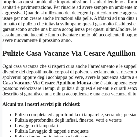
proprio su questi ambienti è importantissimo. I sanitari tendono a forma
sanitari e pavimentazione. Per riuscire ad avere sempre un ambiente mo
aggressiva.Quando si utilizzano dei detergenti particolarmente aggress
usare per non creare anche irritazioni alla pelle. Affidarsi ad una ditta
impatto di pulizia che tuttavia sviluppano questi gas molto fastidiosi 
garantiscono anche una buona accoglienza per questi ultimi.Inoltre, le 
assolutamente lucenti e fanno diventare molto più accogliente il bagno e
avere nuovamente il prossimo anno.
Pulizie Casa Vacanze Via Cesare Aguilho
Ogni casa vacanza che si rispetti cura anche l’arredamento e le suppe
divenire dei depositi molto corposi di polvere specialmente si riescono 
spolverini oppure degli acchiappa polvere, avere la pazienza adatta a 
Casa Vacanze Via Cesare Aguilhon Monza
che è stato appena eseg
possono velocizzare i tempi di pulizia di questi elementi e curarli se
descritto si garantisce una ottima accoglienza e una casa vacanza di tut
Alcuni tra i nostri servizi più richiesti:
Pulizia completa ed approfondita di tapparelle, serrande, persi
Pulizia approfondita degli infissi, finestre, vetri e vetrate
Lavaggio di lampadari
Pulizia Lavaggio di tappeti e moquette
Pulizia fughe, porte interne e battiscopa