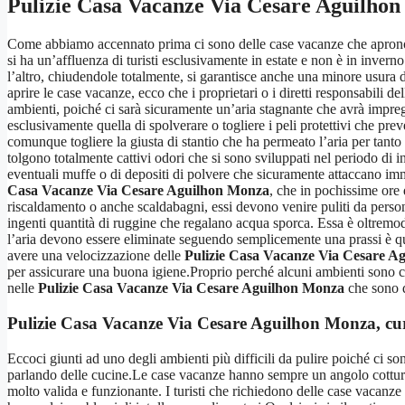
Pulizie Casa Vacanze Via Cesare Aguilho
Come abbiamo accennato prima ci sono delle case vacanze che aprono so
si ha un’affluenza di turisti esclusivamente in estate e non è in inve
l’altro, chiudendole totalmente, si garantisce anche una minore usura
aprire le case vacanze, ecco che i proprietari o i diretti responsabili del
ambienti, poiché ci sarà sicuramente un’aria stagnante che avrà impreg
esclusivamente quella di spolverare o togliere i peli protettivi che pre
comunque togliere la giusta di stantio che ha permeato l’aria per tant
tolgono totalmente cattivi odori che si sono sviluppati nel periodo di i
eventuali muffe o di depositi di polvere che sicuramente attaccano imme
Casa Vacanze Via Cesare Aguilhon Monza
, che in pochissime ore 
riscaldamento o anche scaldabagni, essi devono venire puliti da person
ingenti quantità di ruggine che regalano acqua sporca. Essa è oltremod
l’aria devono essere eliminate seguendo semplicemente una prassi è quel
avere una velocizzazione delle
Pulizie Casa Vacanze Via Cesare A
per assicurare una buona igiene.Proprio perché alcuni ambienti sono chiu
nelle
Pulizie Casa Vacanze Via Cesare Aguilhon Monza
che sono di
Pulizie Casa Vacanze Via Cesare Aguilhon Monza
, cu
Eccoci giunti ad uno degli ambienti più difficili da pulire poiché ci sono
parlando delle cucine.Le case vacanze hanno sempre un angolo cottura 
molto valida e funzionante. I turisti che richiedono delle case vacanze