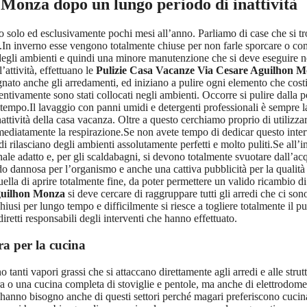
n Monza
dopo un lungo periodo di inattività
lo ed esclusivamente pochi mesi all’anno. Parliamo di case che si trov
rno.In inverno esse vengono totalmente chiuse per non farle sporcare o c
 degli ambienti e quindi una minore manutenzione che si deve eseguire n
l’attività, effettuano le
Pulizie Casa Vacanze Via Cesare Aguilhon 
nato anche gli arredamenti, ed iniziano a pulire ogni elemento che costit
ventivamente sono stati collocati negli ambienti. Occorre si pulire dalla
o tempo.Il lavaggio con panni umidi e detergenti professionali è sempre 
nattività della casa vacanza. Oltre a questo cerchiamo proprio di utilizza
diatamente la respirazione.Se non avete tempo di dedicar questo interven
di rilasciano degli ambienti assolutamente perfetti e molto puliti.Se all’i
ale adatto e, per gli scaldabagni, si devono totalmente svuotare dall’acq
o dannosa per l’organismo e anche una cattiva pubblicità per la qualità 
la di aprire totalmente fine, da poter permettere un valido ricambio di a
guilhon Monza
si deve cercare di raggruppare tutti gli arredi che ci so
si per lungo tempo e difficilmente si riesce a togliere totalmente il puzz
retti responsabili degli interventi che hanno effettuato.
ra per la cucina
 tanti vapori grassi che si attaccano direttamente agli arredi e alle struttu
o una cucina completa di stoviglie e pentole, ma anche di elettrodomest
 hanno bisogno anche di questi settori perché magari preferiscono cucinar