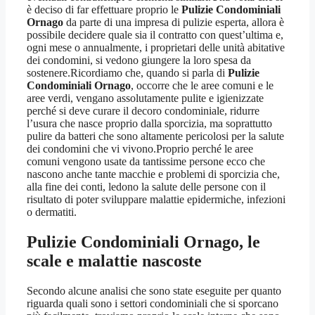
è deciso di far effettuare proprio le
Pulizie Condominiali
Ornago
da parte di una impresa di pulizie esperta, allora è
possibile decidere quale sia il contratto con quest’ultima e,
ogni mese o annualmente, i proprietari delle unità abitative
dei condomini, si vedono giungere la loro spesa da
sostenere.Ricordiamo che, quando si parla di
Pulizie
Condominiali Ornago
, occorre che le aree comuni e le
aree verdi, vengano assolutamente pulite e igienizzate
perché si deve curare il decoro condominiale, ridurre
l’usura che nasce proprio dalla sporcizia, ma soprattutto
pulire da batteri che sono altamente pericolosi per la salute
dei condomini che vi vivono.Proprio perché le aree
comuni vengono usate da tantissime persone ecco che
nascono anche tante macchie e problemi di sporcizia che,
alla fine dei conti, ledono la salute delle persone con il
risultato di poter sviluppare malattie epidermiche, infezioni
o dermatiti.
Pulizie Condominiali Ornago
, le
scale e malattie nascoste
Secondo alcune analisi che sono state eseguite per quanto
riguarda quali sono i settori condominiali che si sporcano