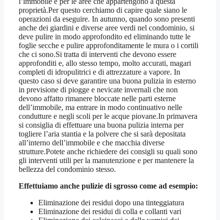
l’immobile e per le aree che appartengono a questa
proprietà.Per questo cerchiamo di capire quale siano le
operazioni da eseguire. In autunno, quando sono presenti
anche dei giardini e diverse aree verdi nel condominio, si
deve pulire in modo approfondito ed eliminando tutte le
foglie secche e pulire approfonditamente le mura o i cortili
che ci sono.Si tratta di interventi che devono essere
approfonditi e, allo stesso tempo, molto accurati, magari
completi di idropulitrici e di attrezzature a vapore. In
questo caso si deve garantire una buona pulizia in esterno
in previsione di piogge e nevicate invernali che non
devono affatto rimanere bloccate nelle parti esterne
dell’immobile, ma entrare in modo continuativo nelle
condutture e negli scoli per le acque piovane.In primavera
si consiglia di effettuare una buona pulizia interna per
togliere l’aria stantia e la polvere che si sarà depositata
all’interno dell’immobile e che macchia diverse
strutture.Potete anche richiedere dei consigli su quali sono
gli interventi utili per la manutenzione e per mantenere la
bellezza del condominio stesso.
Effettuiamo anche pulizie di sgrosso come ad esempio:
Eliminazione dei residui dopo una tinteggiatura
Eliminazione dei residui di colla e collanti vari