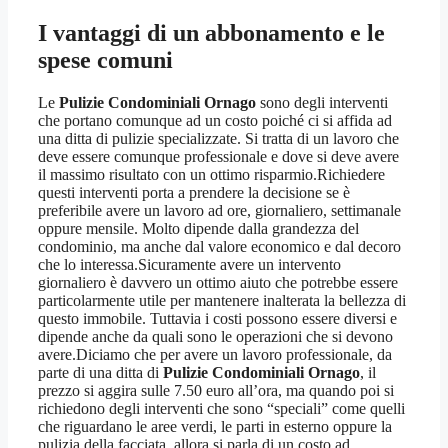
I vantaggi di un abbonamento e le
spese comuni
Le
Pulizie Condominiali Ornago
sono degli interventi
che portano comunque ad un costo poiché ci si affida ad
una ditta di pulizie specializzate. Si tratta di un lavoro che
deve essere comunque professionale e dove si deve avere
il massimo risultato con un ottimo risparmio.Richiedere
questi interventi porta a prendere la decisione se è
preferibile avere un lavoro ad ore, giornaliero, settimanale
oppure mensile. Molto dipende dalla grandezza del
condominio, ma anche dal valore economico e dal decoro
che lo interessa.Sicuramente avere un intervento
giornaliero è davvero un ottimo aiuto che potrebbe essere
particolarmente utile per mantenere inalterata la bellezza di
questo immobile. Tuttavia i costi possono essere diversi e
dipende anche da quali sono le operazioni che si devono
avere.Diciamo che per avere un lavoro professionale, da
parte di una ditta di
Pulizie Condominiali Ornago
, il
prezzo si aggira sulle 7.50 euro all’ora, ma quando poi si
richiedono degli interventi che sono “speciali” come quelli
che riguardano le aree verdi, le parti in esterno oppure la
pulizia della facciata, allora si parla di un costo ad