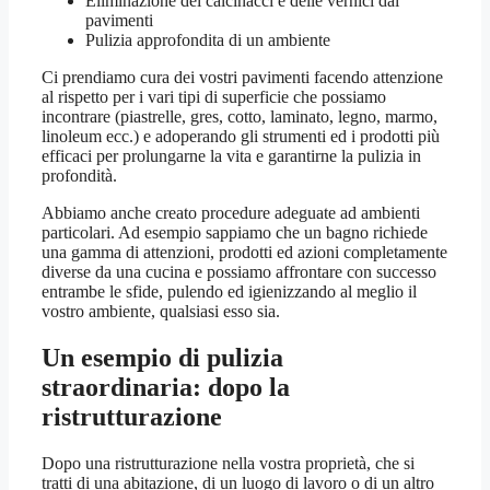
Eliminazione dei calcinacci e delle vernici dai
pavimenti
Pulizia approfondita di un ambiente
Ci prendiamo cura dei vostri pavimenti facendo attenzione
al rispetto per i vari tipi di superficie che possiamo
incontrare (piastrelle, gres, cotto, laminato, legno, marmo,
linoleum ecc.) e adoperando gli strumenti ed i prodotti più
efficaci per prolungarne la vita e garantirne la pulizia in
profondità.
Abbiamo anche creato procedure adeguate ad ambienti
particolari. Ad esempio sappiamo che un bagno richiede
una gamma di attenzioni, prodotti ed azioni completamente
diverse da una cucina e possiamo affrontare con successo
entrambe le sfide, pulendo ed igienizzando al meglio il
vostro ambiente, qualsiasi esso sia.
Un esempio di pulizia
straordinaria: dopo la
ristrutturazione
Dopo una ristrutturazione nella vostra proprietà, che si
tratti di una abitazione, di un luogo di lavoro o di un altro