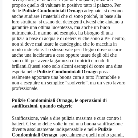
proprio quello di valutare in positivo tutto il palazzo. Per
delle
Pulizie Condominiali Ornago
adeguate, si devono
anche studiare i materiali che ci sono poiché, in base alla
loro struttura, si usano dei detergenti diversi che aiutano a
garantire una ottima lucentezza, ma anche un buon
nutrimento.Il marmo, ad esempio, ha bisogno di una
pulizia a base di acqua e di detersivi che sono a PH neutro,
non si deve mai usare la candeggina che lo macchia in
modo indelebile. Lo stesso vale per il legno dove occorre
anche una lucidatura a cera oppure usare degli olii che
sono utili per avere la garanzia di nutrirli e renderli
brillanti.Questi sono solo alcuni esempi di come una ditta
esperta nelle
Pulizie Condominiali Ornago
possa
realmente apportare una buona cura a tutto l’immobile e
non a eseguire un semplice “spolverio”, ma un vero lavoro
professionale.
Pulizie Condominiali Ornago
, le operazioni di
sanificazioni, quando esigerle
Sanificazione, vale a dire pulizia massima e cura contro i
batteri. Ci sono delle volte in cui una buona sanificazione
diventa assolutamente indispensabile e nelle
Pulizie
Condominiali Ornago
, specialmente quelli molto grandi,