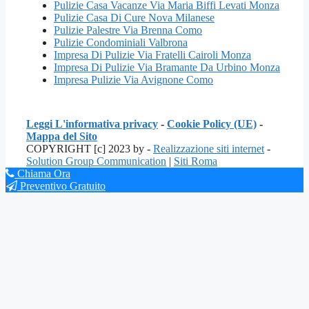
Pulizie Casa Vacanze Via Maria Biffi Levati Monza
Pulizie Casa Di Cure Nova Milanese
Pulizie Palestre Via Brenna Como
Pulizie Condominiali Valbrona
Impresa Di Pulizie Via Fratelli Cairoli Monza
Impresa Di Pulizie Via Bramante Da Urbino Monza
Impresa Pulizie Via Avignone Como
Leggi L'informativa privacy
-
Cookie Policy (UE)
-
Mappa del Sito
COPYRIGHT [c] 2023 by -
Realizzazione siti internet
-
Solution Group Communication
|
Siti Roma
Chiama Ora
Preventivo Gratuito