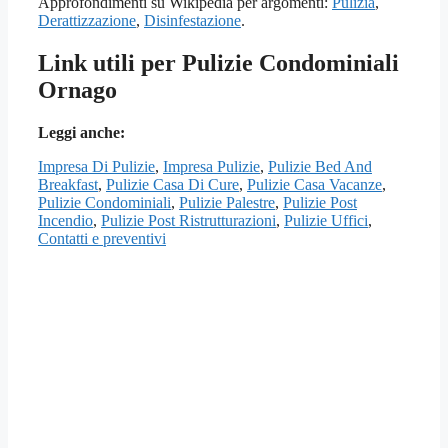
Approfondimenti su Wikipedia per argomenti:
Pulizia
,
Derattizzazione
,
Disinfestazione
.
Link utili per Pulizie Condominiali
Ornago
Leggi anche:
Impresa Di Pulizie
,
Impresa Pulizie
,
Pulizie Bed And
Breakfast
,
Pulizie Casa Di Cure
,
Pulizie Casa Vacanze
,
Pulizie Condominiali
,
Pulizie Palestre
,
Pulizie Post
Incendio
,
Pulizie Post Ristrutturazioni
,
Pulizie Uffici
,
Contatti e preventivi