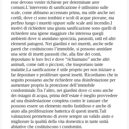
esse devono venire richieste per determinate aree
comuni.L’intervento di sanificazione è utilissimo sulle
scale, come abbiamo accennato prima, ma utile anche nei
cortili, dove ci sono tombini e scoli di acque piovane, ma
perfino lungo i muretti oppure sulle scale anti incendio.I
motivi di richiedere una giusta sanificazione sono quelli di
richiedere una igiene maggiore che interessa quegli
ambienti dove si annidano sporcizia, parassiti, ratti ed altri
elementi patogeni. Nei giardini e nei muretti, anche nelle
pareti che costituiscono l’immobile, si possono annidare
una serie di insetti parassiti che, alla fine dei conti,
depositano le loro feci e dove “richiamano” anche altri
animali, come ratti o piccioni, che trasportano tante
malattie.La sanificazione è utile proprio per non iniziare a
far depositare e proliferare questi insetti. Ricordiamo che in
seguito possiamo anche richiedere una disinfestazione per
aumentare proprio la protezione dell’immobile
condominiale.Tra l’altro, nei giardini dove ci sono anche
dei ristagni di acqua, prima dell’estate è meglio provvedere
ad una disinfestazione completa contro le zanzare che
possono essere un elemento molto fastidioso e anche di
aiuto alla proliferazione batterica di questi insetti.Tali
valutazioni permettono di avere sempre un valido aiuto e
migliorare la qualità della vita domestica in tante unità
abitative che costituiscono i condomini.