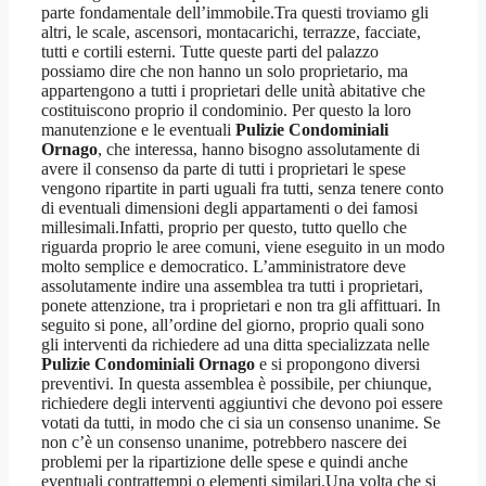
parte fondamentale dell’immobile.Tra questi troviamo gli
altri, le scale, ascensori, montacarichi, terrazze, facciate,
tutti e cortili esterni. Tutte queste parti del palazzo
possiamo dire che non hanno un solo proprietario, ma
appartengono a tutti i proprietari delle unità abitative che
costituiscono proprio il condominio. Per questo la loro
manutenzione e le eventuali
Pulizie Condominiali
Ornago
, che interessa, hanno bisogno assolutamente di
avere il consenso da parte di tutti i proprietari le spese
vengono ripartite in parti uguali fra tutti, senza tenere conto
di eventuali dimensioni degli appartamenti o dei famosi
millesimali.Infatti, proprio per questo, tutto quello che
riguarda proprio le aree comuni, viene eseguito in un modo
molto semplice e democratico. L’amministratore deve
assolutamente indire una assemblea tra tutti i proprietari,
ponete attenzione, tra i proprietari e non tra gli affittuari. In
seguito si pone, all’ordine del giorno, proprio quali sono
gli interventi da richiedere ad una ditta specializzata nelle
Pulizie Condominiali Ornago
e si propongono diversi
preventivi. In questa assemblea è possibile, per chiunque,
richiedere degli interventi aggiuntivi che devono poi essere
votati da tutti, in modo che ci sia un consenso unanime. Se
non c’è un consenso unanime, potrebbero nascere dei
problemi per la ripartizione delle spese e quindi anche
eventuali contrattempi o elementi similari.Una volta che si