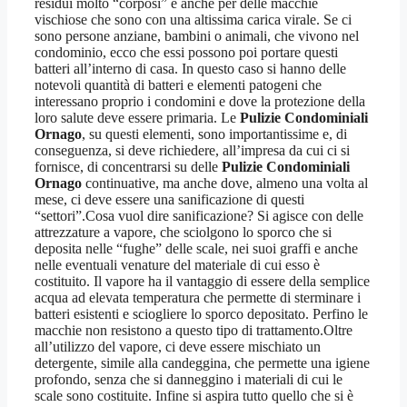
residui molto “corposi” e anche per delle macchie
vischiose che sono con una altissima carica virale. Se ci
sono persone anziane, bambini o animali, che vivono nel
condominio, ecco che essi possono poi portare questi
batteri all’interno di casa. In questo caso si hanno delle
notevoli quantità di batteri e elementi patogeni che
interessano proprio i condomini e dove la protezione della
loro salute deve essere primaria. Le
Pulizie Condominiali
Ornago
, su questi elementi, sono importantissime e, di
conseguenza, si deve richiedere, all’impresa da cui ci si
fornisce, di concentrarsi su delle
Pulizie Condominiali
Ornago
continuative, ma anche dove, almeno una volta al
mese, ci deve essere una sanificazione di questi
“settori”.Cosa vuol dire sanificazione? Si agisce con delle
attrezzature a vapore, che sciolgono lo sporco che si
deposita nelle “fughe” delle scale, nei suoi graffi e anche
nelle eventuali venature del materiale di cui esso è
costituito. Il vapore ha il vantaggio di essere della semplice
acqua ad elevata temperatura che permette di sterminare i
batteri esistenti e sciogliere lo sporco depositato. Perfino le
macchie non resistono a questo tipo di trattamento.Oltre
all’utilizzo del vapore, ci deve essere mischiato un
detergente, simile alla candeggina, che permette una igiene
profondo, senza che si danneggino i materiali di cui le
scale sono costituite. Infine si aspira tutto quello che si è