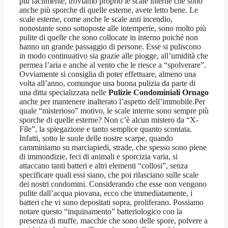
più facilmente, troviamo proprio le scale interne che sono
anche più sporche di quelle esterne, avete letto bene. Le
scale esterne, come anche le scale anti incendio,
nonostante sono sottoposte alle intemperie, sono molto più
pulite di quelle che sono collocate in interno poiché non
hanno un grande passaggio di persone. Esse si puliscono
in modo continuativo sia grazie alle piogge, all’umidità che
permea l’aria e anche al vento che le riesce a “spolverare”.
Ovviamente si consiglia di poter effettuare, almeno una
volta all’anno, comunque una buona pulizia da parte di
una ditta specializzata nelle
Pulizie Condominiali Ornago
anche per mantenere inalterato l’aspetto dell’immobile.Per
quale “misterioso” motivo, le scale interne sono sempre più
sporche di quelle esterne? Non c’è alcun mistero da “X-
File”, la spiegazione e tanto semplice quanto scontata.
Infatti, sotto le suole delle nostre scarpe, quando
camminiamo su marciapiedi, strade, che spesso sono piene
di immondizie, feci di animali e sporcizia varia, si
attaccano tanti batteri e altri elementi “collosi”, senza
specificare quali essi siano, che poi rilasciano sulle scale
dei nostri condomini. Considerando che esse non vengono
pulite dall’acqua piovana, ecco che immediatamente, i
batteri che vi sono depositati sopra, proliferano. Possiamo
notare questo “inquinamento” batteriologico con la
presenza di muffe, macchie che sono delle spore, polvere a