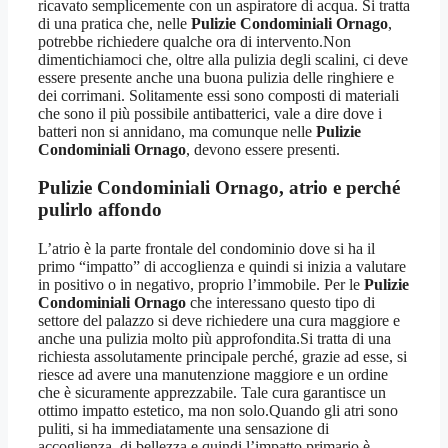
ricavato semplicemente con un aspiratore di acqua. Si tratta
di una pratica che, nelle
Pulizie Condominiali Ornago
,
potrebbe richiedere qualche ora di intervento.Non
dimentichiamoci che, oltre alla pulizia degli scalini, ci deve
essere presente anche una buona pulizia delle ringhiere e
dei corrimani. Solitamente essi sono composti di materiali
che sono il più possibile antibatterici, vale a dire dove i
batteri non si annidano, ma comunque nelle
Pulizie
Condominiali Ornago
, devono essere presenti.
Pulizie Condominiali Ornago
, atrio e perché
pulirlo affondo
L’atrio è la parte frontale del condominio dove si ha il
primo “impatto” di accoglienza e quindi si inizia a valutare
in positivo o in negativo, proprio l’immobile. Per le
Pulizie
Condominiali Ornago
che interessano questo tipo di
settore del palazzo si deve richiedere una cura maggiore e
anche una pulizia molto più approfondita.Si tratta di una
richiesta assolutamente principale perché, grazie ad esse, si
riesce ad avere una manutenzione maggiore e un ordine
che è sicuramente apprezzabile. Tale cura garantisce un
ottimo impatto estetico, ma non solo.Quando gli atri sono
puliti, si ha immediatamente una sensazione di
accoglienza, di bellezza e quindi l’impatto primario è