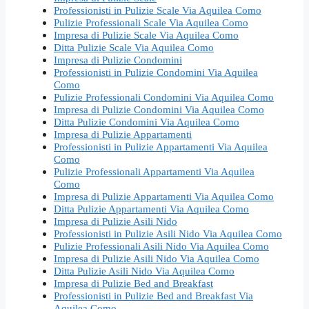
Professionisti in Pulizie Scale Via Aquilea Como
Pulizie Professionali Scale Via Aquilea Como
Impresa di Pulizie Scale Via Aquilea Como
Ditta Pulizie Scale Via Aquilea Como
Impresa di Pulizie Condomini
Professionisti in Pulizie Condomini Via Aquilea
Como
Pulizie Professionali Condomini Via Aquilea Como
Impresa di Pulizie Condomini Via Aquilea Como
Ditta Pulizie Condomini Via Aquilea Como
Impresa di Pulizie Appartamenti
Professionisti in Pulizie Appartamenti Via Aquilea
Como
Pulizie Professionali Appartamenti Via Aquilea
Como
Impresa di Pulizie Appartamenti Via Aquilea Como
Ditta Pulizie Appartamenti Via Aquilea Como
Impresa di Pulizie Asili Nido
Professionisti in Pulizie Asili Nido Via Aquilea Como
Pulizie Professionali Asili Nido Via Aquilea Como
Impresa di Pulizie Asili Nido Via Aquilea Como
Ditta Pulizie Asili Nido Via Aquilea Como
Impresa di Pulizie Bed and Breakfast
Professionisti in Pulizie Bed and Breakfast Via
Aquilea Como