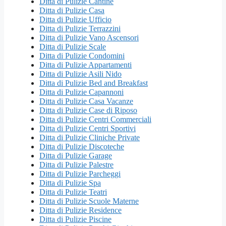
Ditta di Pulizie Cantine
Ditta di Pulizie Casa
Ditta di Pulizie Ufficio
Ditta di Pulizie Terrazzini
Ditta di Pulizie Vano Ascensori
Ditta di Pulizie Scale
Ditta di Pulizie Condomini
Ditta di Pulizie Appartamenti
Ditta di Pulizie Asili Nido
Ditta di Pulizie Bed and Breakfast
Ditta di Pulizie Capannoni
Ditta di Pulizie Casa Vacanze
Ditta di Pulizie Case di Riposo
Ditta di Pulizie Centri Commerciali
Ditta di Pulizie Centri Sportivi
Ditta di Pulizie Cliniche Private
Ditta di Pulizie Discoteche
Ditta di Pulizie Garage
Ditta di Pulizie Palestre
Ditta di Pulizie Parcheggi
Ditta di Pulizie Spa
Ditta di Pulizie Teatri
Ditta di Pulizie Scuole Materne
Ditta di Pulizie Residence
Ditta di Pulizie Piscine