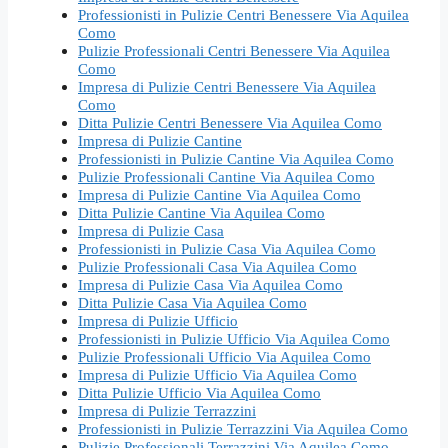
Professionisti in Pulizie Centri Benessere Via Aquilea
Como
Pulizie Professionali Centri Benessere Via Aquilea
Como
Impresa di Pulizie Centri Benessere Via Aquilea
Como
Ditta Pulizie Centri Benessere Via Aquilea Como
Impresa di Pulizie Cantine
Professionisti in Pulizie Cantine Via Aquilea Como
Pulizie Professionali Cantine Via Aquilea Como
Impresa di Pulizie Cantine Via Aquilea Como
Ditta Pulizie Cantine Via Aquilea Como
Impresa di Pulizie Casa
Professionisti in Pulizie Casa Via Aquilea Como
Pulizie Professionali Casa Via Aquilea Como
Impresa di Pulizie Casa Via Aquilea Como
Ditta Pulizie Casa Via Aquilea Como
Impresa di Pulizie Ufficio
Professionisti in Pulizie Ufficio Via Aquilea Como
Pulizie Professionali Ufficio Via Aquilea Como
Impresa di Pulizie Ufficio Via Aquilea Como
Ditta Pulizie Ufficio Via Aquilea Como
Impresa di Pulizie Terrazzini
Professionisti in Pulizie Terrazzini Via Aquilea Como
Pulizie Professionali Terrazzini Via Aquilea Como