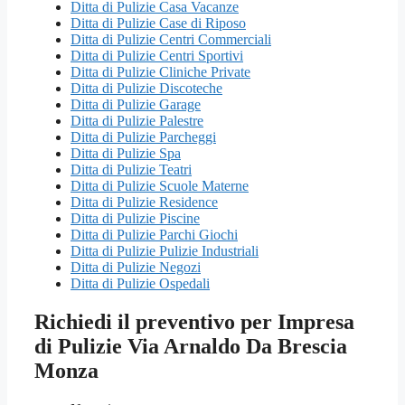
Ditta di Pulizie Casa Vacanze
Ditta di Pulizie Case di Riposo
Ditta di Pulizie Centri Commerciali
Ditta di Pulizie Centri Sportivi
Ditta di Pulizie Cliniche Private
Ditta di Pulizie Discoteche
Ditta di Pulizie Garage
Ditta di Pulizie Palestre
Ditta di Pulizie Parcheggi
Ditta di Pulizie Spa
Ditta di Pulizie Teatri
Ditta di Pulizie Scuole Materne
Ditta di Pulizie Residence
Ditta di Pulizie Piscine
Ditta di Pulizie Parchi Giochi
Ditta di Pulizie Pulizie Industriali
Ditta di Pulizie Negozi
Ditta di Pulizie Ospedali
Richiedi il preventivo per Impresa
di Pulizie Via Arnaldo Da Brescia
Monza