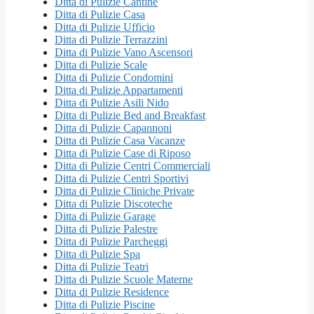
Ditta di Pulizie Cantine
Ditta di Pulizie Casa
Ditta di Pulizie Ufficio
Ditta di Pulizie Terrazzini
Ditta di Pulizie Vano Ascensori
Ditta di Pulizie Scale
Ditta di Pulizie Condomini
Ditta di Pulizie Appartamenti
Ditta di Pulizie Asili Nido
Ditta di Pulizie Bed and Breakfast
Ditta di Pulizie Capannoni
Ditta di Pulizie Casa Vacanze
Ditta di Pulizie Case di Riposo
Ditta di Pulizie Centri Commerciali
Ditta di Pulizie Centri Sportivi
Ditta di Pulizie Cliniche Private
Ditta di Pulizie Discoteche
Ditta di Pulizie Garage
Ditta di Pulizie Palestre
Ditta di Pulizie Parcheggi
Ditta di Pulizie Spa
Ditta di Pulizie Teatri
Ditta di Pulizie Scuole Materne
Ditta di Pulizie Residence
Ditta di Pulizie Piscine