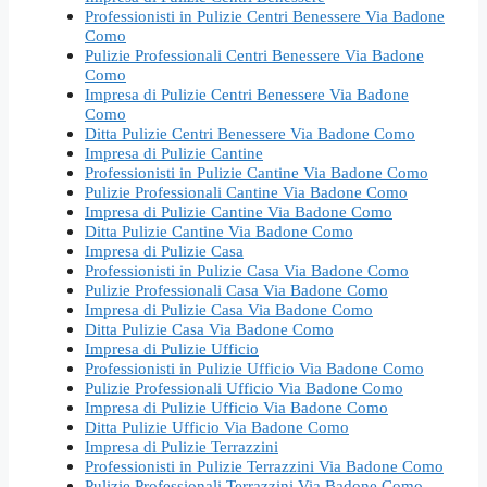
Professionisti in Pulizie Centri Benessere Via Badone
Como
Pulizie Professionali Centri Benessere Via Badone
Como
Impresa di Pulizie Centri Benessere Via Badone
Como
Ditta Pulizie Centri Benessere Via Badone Como
Impresa di Pulizie Cantine
Professionisti in Pulizie Cantine Via Badone Como
Pulizie Professionali Cantine Via Badone Como
Impresa di Pulizie Cantine Via Badone Como
Ditta Pulizie Cantine Via Badone Como
Impresa di Pulizie Casa
Professionisti in Pulizie Casa Via Badone Como
Pulizie Professionali Casa Via Badone Como
Impresa di Pulizie Casa Via Badone Como
Ditta Pulizie Casa Via Badone Como
Impresa di Pulizie Ufficio
Professionisti in Pulizie Ufficio Via Badone Como
Pulizie Professionali Ufficio Via Badone Como
Impresa di Pulizie Ufficio Via Badone Como
Ditta Pulizie Ufficio Via Badone Como
Impresa di Pulizie Terrazzini
Professionisti in Pulizie Terrazzini Via Badone Como
Pulizie Professionali Terrazzini Via Badone Como