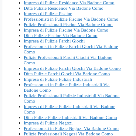
Impresa di Pulizie Residence Via Badone Como
Ditta Pulizie Residence Via Badone Como
Impresa di Pulizie Piscine
Professionisti in Pulizie Piscine Via Badone Como
Pulizie Professionali Piscine Via Badone Como
Impresa di Pulizie Piscine Via Badone Como
Ditta Pulizie Piscine Via Badone Como
Impresa di Pulizie Parchi Giochi
Professionisti in Pulizie Parchi Giochi Via Badone
Como
Pulizie Professionali Parchi Giochi Via Badone
Como
Impresa di Pulizie Parchi Giochi Via Badone Como
Ditta Pulizie Parchi Giochi Via Badone Como
Impresa di Pulizie Pulizie Industriali
Professionisti in Pulizie Pulizie Industriali Via
Badone Como
Pulizie Professionali Pulizie Industriali Via Badone
Como
Impresa di Pulizie Pulizie Industriali Via Badone
Como
Ditta Pulizie Pulizie Industriali Via Badone Como
Impresa di Pulizie Negozi
Professionisti in Pulizie Negozi Via Badone Como
Pulizie Professionali Negozi Via Badone Como