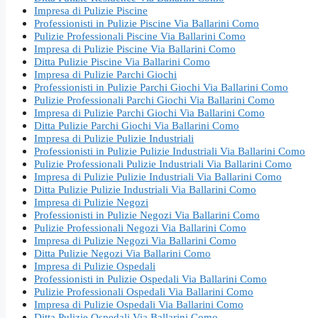
Impresa di Pulizie Piscine
Professionisti in Pulizie Piscine Via Ballarini Como
Pulizie Professionali Piscine Via Ballarini Como
Impresa di Pulizie Piscine Via Ballarini Como
Ditta Pulizie Piscine Via Ballarini Como
Impresa di Pulizie Parchi Giochi
Professionisti in Pulizie Parchi Giochi Via Ballarini Como
Pulizie Professionali Parchi Giochi Via Ballarini Como
Impresa di Pulizie Parchi Giochi Via Ballarini Como
Ditta Pulizie Parchi Giochi Via Ballarini Como
Impresa di Pulizie Pulizie Industriali
Professionisti in Pulizie Pulizie Industriali Via Ballarini Como
Pulizie Professionali Pulizie Industriali Via Ballarini Como
Impresa di Pulizie Pulizie Industriali Via Ballarini Como
Ditta Pulizie Pulizie Industriali Via Ballarini Como
Impresa di Pulizie Negozi
Professionisti in Pulizie Negozi Via Ballarini Como
Pulizie Professionali Negozi Via Ballarini Como
Impresa di Pulizie Negozi Via Ballarini Como
Ditta Pulizie Negozi Via Ballarini Como
Impresa di Pulizie Ospedali
Professionisti in Pulizie Ospedali Via Ballarini Como
Pulizie Professionali Ospedali Via Ballarini Como
Impresa di Pulizie Ospedali Via Ballarini Como
Ditta Pulizie Ospedali Via Ballarini Como