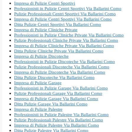
Impresa di Pulizie Centri Sportivi
Professionisti in Pulizie Centri Sportivi Via Ballarini Como
Pulizie Professionali Centri Sportivi Via Ballarini Como
Impresa di Pulizie Centri Sportivi Via Ballarini Como
Ditta Pulizie Centri Sportivi Via Ballarini Como
Impresa di Pulizie Cliniche Private
Professionisti in Pulizie Cliniche Private Via Ballarini Como
Pulizie Professionali Cliniche Private Via Ballarini Como
Impresa di Pulizie Cliniche Private Via Ballarini Como
Ditta Pulizie Cliniche Private Via Ballarini Como
Impresa di Pulizie Discoteche
Professionisti in Pulizie Discoteche Via Ballarini Como
Pulizie Professionali Discoteche Via Ballarini Como
Impresa di Pulizie Discoteche Via Ballarini Como
Ditta Pulizie Discoteche Via Ballarini Como
Impresa di Pulizie Garage
Professionisti in Pulizie Garage Via Ballarini Como
Pulizie Professionali Garage Via Ballarini Como
Impresa di Pulizie Garage Via Ballarini Como
Ditta Pulizie Garage Via Ballarini Como
Impresa di Pulizie Palestre
Professionisti in Pulizie Palestre Via Ballarini Como
Pulizie Professionali Palestre Via Ballarini Como
Impresa di Pulizie Palestre Via Ballarini Como
Ditta Pulizie Palestre Via Ballarini Como