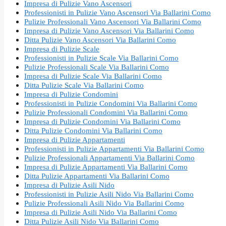
Impresa di Pulizie Vano Ascensori
Professionisti in Pulizie Vano Ascensori Via Ballarini Como
Pulizie Professionali Vano Ascensori Via Ballarini Como
Impresa di Pulizie Vano Ascensori Via Ballarini Como
Ditta Pulizie Vano Ascensori Via Ballarini Como
Impresa di Pulizie Scale
Professionisti in Pulizie Scale Via Ballarini Como
Pulizie Professionali Scale Via Ballarini Como
Impresa di Pulizie Scale Via Ballarini Como
Ditta Pulizie Scale Via Ballarini Como
Impresa di Pulizie Condomini
Professionisti in Pulizie Condomini Via Ballarini Como
Pulizie Professionali Condomini Via Ballarini Como
Impresa di Pulizie Condomini Via Ballarini Como
Ditta Pulizie Condomini Via Ballarini Como
Impresa di Pulizie Appartamenti
Professionisti in Pulizie Appartamenti Via Ballarini Como
Pulizie Professionali Appartamenti Via Ballarini Como
Impresa di Pulizie Appartamenti Via Ballarini Como
Ditta Pulizie Appartamenti Via Ballarini Como
Impresa di Pulizie Asili Nido
Professionisti in Pulizie Asili Nido Via Ballarini Como
Pulizie Professionali Asili Nido Via Ballarini Como
Impresa di Pulizie Asili Nido Via Ballarini Como
Ditta Pulizie Asili Nido Via Ballarini Como