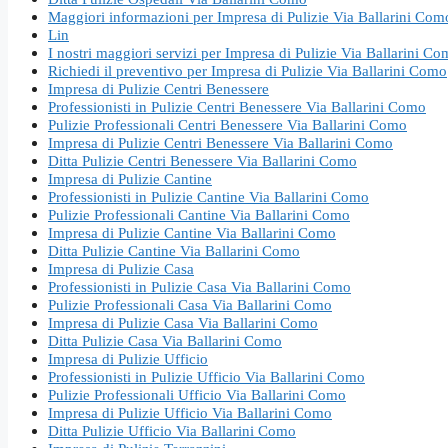
Maggiori informazioni per Impresa di Pulizie Via Ballarini Com
Lin
I nostri maggiori servizi per Impresa di Pulizie Via Ballarini C
Richiedi il preventivo per Impresa di Pulizie Via Ballarini Como
Impresa di Pulizie Centri Benessere
Professionisti in Pulizie Centri Benessere Via Ballarini Como
Pulizie Professionali Centri Benessere Via Ballarini Como
Impresa di Pulizie Centri Benessere Via Ballarini Como
Ditta Pulizie Centri Benessere Via Ballarini Como
Impresa di Pulizie Cantine
Professionisti in Pulizie Cantine Via Ballarini Como
Pulizie Professionali Cantine Via Ballarini Como
Impresa di Pulizie Cantine Via Ballarini Como
Ditta Pulizie Cantine Via Ballarini Como
Impresa di Pulizie Casa
Professionisti in Pulizie Casa Via Ballarini Como
Pulizie Professionali Casa Via Ballarini Como
Impresa di Pulizie Casa Via Ballarini Como
Ditta Pulizie Casa Via Ballarini Como
Impresa di Pulizie Ufficio
Professionisti in Pulizie Ufficio Via Ballarini Como
Pulizie Professionali Ufficio Via Ballarini Como
Impresa di Pulizie Ufficio Via Ballarini Como
Ditta Pulizie Ufficio Via Ballarini Como