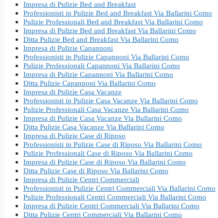
Impresa di Pulizie Bed and Breakfast
Professionisti in Pulizie Bed and Breakfast Via Ballarini Como
Pulizie Professionali Bed and Breakfast Via Ballarini Como
Impresa di Pulizie Bed and Breakfast Via Ballarini Como
Ditta Pulizie Bed and Breakfast Via Ballarini Como
Impresa di Pulizie Capannoni
Professionisti in Pulizie Capannoni Via Ballarini Como
Pulizie Professionali Capannoni Via Ballarini Como
Impresa di Pulizie Capannoni Via Ballarini Como
Ditta Pulizie Capannoni Via Ballarini Como
Impresa di Pulizie Casa Vacanze
Professionisti in Pulizie Casa Vacanze Via Ballarini Como
Pulizie Professionali Casa Vacanze Via Ballarini Como
Impresa di Pulizie Casa Vacanze Via Ballarini Como
Ditta Pulizie Casa Vacanze Via Ballarini Como
Impresa di Pulizie Case di Riposo
Professionisti in Pulizie Case di Riposo Via Ballarini Como
Pulizie Professionali Case di Riposo Via Ballarini Como
Impresa di Pulizie Case di Riposo Via Ballarini Como
Ditta Pulizie Case di Riposo Via Ballarini Como
Impresa di Pulizie Centri Commerciali
Professionisti in Pulizie Centri Commerciali Via Ballarini Como
Pulizie Professionali Centri Commerciali Via Ballarini Como
Impresa di Pulizie Centri Commerciali Via Ballarini Como
Ditta Pulizie Centri Commerciali Via Ballarini Como