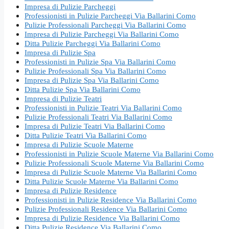
Impresa di Pulizie Parcheggi
Professionisti in Pulizie Parcheggi Via Ballarini Como
Pulizie Professionali Parcheggi Via Ballarini Como
Impresa di Pulizie Parcheggi Via Ballarini Como
Ditta Pulizie Parcheggi Via Ballarini Como
Impresa di Pulizie Spa
Professionisti in Pulizie Spa Via Ballarini Como
Pulizie Professionali Spa Via Ballarini Como
Impresa di Pulizie Spa Via Ballarini Como
Ditta Pulizie Spa Via Ballarini Como
Impresa di Pulizie Teatri
Professionisti in Pulizie Teatri Via Ballarini Como
Pulizie Professionali Teatri Via Ballarini Como
Impresa di Pulizie Teatri Via Ballarini Como
Ditta Pulizie Teatri Via Ballarini Como
Impresa di Pulizie Scuole Materne
Professionisti in Pulizie Scuole Materne Via Ballarini Como
Pulizie Professionali Scuole Materne Via Ballarini Como
Impresa di Pulizie Scuole Materne Via Ballarini Como
Ditta Pulizie Scuole Materne Via Ballarini Como
Impresa di Pulizie Residence
Professionisti in Pulizie Residence Via Ballarini Como
Pulizie Professionali Residence Via Ballarini Como
Impresa di Pulizie Residence Via Ballarini Como
Ditta Pulizie Residence Via Ballarini Como