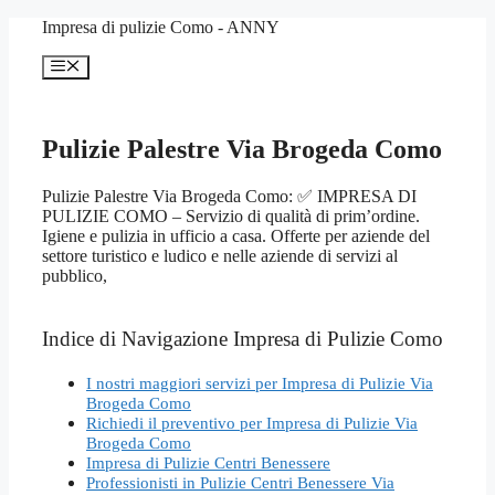
Vai
Impresa di pulizie Como - ANNY
al
contenuto
Menu
Pulizie Palestre Via Brogeda Como
Pulizie Palestre Via Brogeda Como: ✅ IMPRESA DI
PULIZIE COMO – Servizio di qualità di prim’ordine.
Igiene e pulizia in ufficio a casa. Offerte per aziende del
settore turistico e ludico e nelle aziende di servizi al
pubblico,
Indice di Navigazione Impresa di Pulizie Como
I nostri maggiori servizi per Impresa di Pulizie Via
Brogeda Como
Richiedi il preventivo per Impresa di Pulizie Via
Brogeda Como
Impresa di Pulizie Centri Benessere
Professionisti in Pulizie Centri Benessere Via