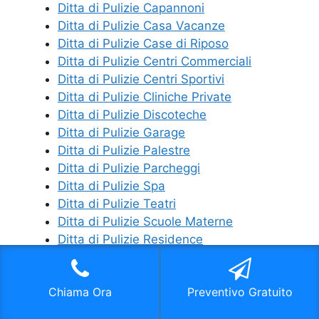
Ditta di Pulizie Capannoni
Ditta di Pulizie Casa Vacanze
Ditta di Pulizie Case di Riposo
Ditta di Pulizie Centri Commerciali
Ditta di Pulizie Centri Sportivi
Ditta di Pulizie Cliniche Private
Ditta di Pulizie Discoteche
Ditta di Pulizie Garage
Ditta di Pulizie Palestre
Ditta di Pulizie Parcheggi
Ditta di Pulizie Spa
Ditta di Pulizie Teatri
Ditta di Pulizie Scuole Materne
Ditta di Pulizie Residence
Ditta di Pulizie Piscine
Ditta di Pulizie Parchi Giochi
Chiama Ora
Preventivo Gratuito
Ditta di Pulizie Pulizie Industriali
Ditta di Pulizie Negozi