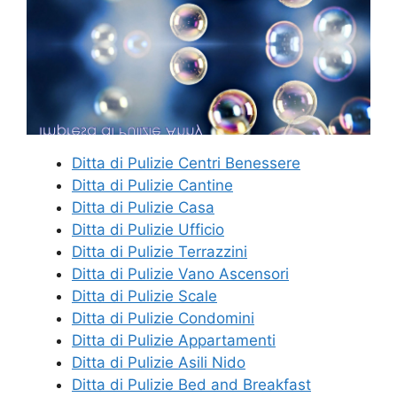
Ditta di Pulizie Centri Benessere
Ditta di Pulizie Cantine
Ditta di Pulizie Casa
Ditta di Pulizie Ufficio
Ditta di Pulizie Terrazzini
Ditta di Pulizie Vano Ascensori
Ditta di Pulizie Scale
Ditta di Pulizie Condomini
Ditta di Pulizie Appartamenti
Ditta di Pulizie Asili Nido
Ditta di Pulizie Bed and Breakfast