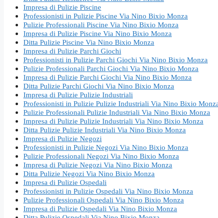
Impresa di Pulizie Piscine
Professionisti in Pulizie Piscine Via Nino Bixio Monza
Pulizie Professionali Piscine Via Nino Bixio Monza
Impresa di Pulizie Piscine Via Nino Bixio Monza
Ditta Pulizie Piscine Via Nino Bixio Monza
Impresa di Pulizie Parchi Giochi
Professionisti in Pulizie Parchi Giochi Via Nino Bixio Monza
Pulizie Professionali Parchi Giochi Via Nino Bixio Monza
Impresa di Pulizie Parchi Giochi Via Nino Bixio Monza
Ditta Pulizie Parchi Giochi Via Nino Bixio Monza
Impresa di Pulizie Pulizie Industriali
Professionisti in Pulizie Pulizie Industriali Via Nino Bixio Monz
Pulizie Professionali Pulizie Industriali Via Nino Bixio Monza
Impresa di Pulizie Pulizie Industriali Via Nino Bixio Monza
Ditta Pulizie Pulizie Industriali Via Nino Bixio Monza
Impresa di Pulizie Negozi
Professionisti in Pulizie Negozi Via Nino Bixio Monza
Pulizie Professionali Negozi Via Nino Bixio Monza
Impresa di Pulizie Negozi Via Nino Bixio Monza
Ditta Pulizie Negozi Via Nino Bixio Monza
Impresa di Pulizie Ospedali
Professionisti in Pulizie Ospedali Via Nino Bixio Monza
Pulizie Professionali Ospedali Via Nino Bixio Monza
Impresa di Pulizie Ospedali Via Nino Bixio Monza
Ditta Pulizie Ospedali Via Nino Bixio Monza