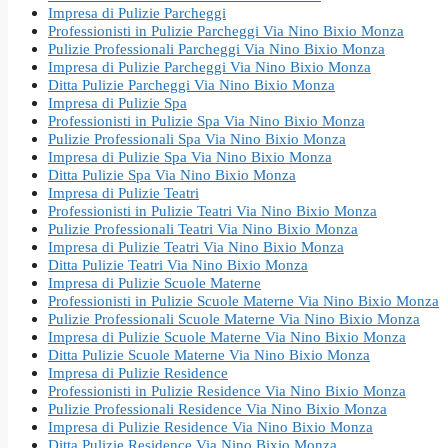
Impresa di Pulizie Parcheggi
Professionisti in Pulizie Parcheggi Via Nino Bixio Monza
Pulizie Professionali Parcheggi Via Nino Bixio Monza
Impresa di Pulizie Parcheggi Via Nino Bixio Monza
Ditta Pulizie Parcheggi Via Nino Bixio Monza
Impresa di Pulizie Spa
Professionisti in Pulizie Spa Via Nino Bixio Monza
Pulizie Professionali Spa Via Nino Bixio Monza
Impresa di Pulizie Spa Via Nino Bixio Monza
Ditta Pulizie Spa Via Nino Bixio Monza
Impresa di Pulizie Teatri
Professionisti in Pulizie Teatri Via Nino Bixio Monza
Pulizie Professionali Teatri Via Nino Bixio Monza
Impresa di Pulizie Teatri Via Nino Bixio Monza
Ditta Pulizie Teatri Via Nino Bixio Monza
Impresa di Pulizie Scuole Materne
Professionisti in Pulizie Scuole Materne Via Nino Bixio Monza
Pulizie Professionali Scuole Materne Via Nino Bixio Monza
Impresa di Pulizie Scuole Materne Via Nino Bixio Monza
Ditta Pulizie Scuole Materne Via Nino Bixio Monza
Impresa di Pulizie Residence
Professionisti in Pulizie Residence Via Nino Bixio Monza
Pulizie Professionali Residence Via Nino Bixio Monza
Impresa di Pulizie Residence Via Nino Bixio Monza
Ditta Pulizie Residence Via Nino Bixio Monza