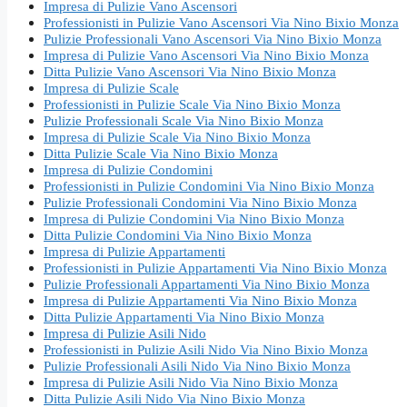
Impresa di Pulizie Vano Ascensori
Professionisti in Pulizie Vano Ascensori Via Nino Bixio Monza
Pulizie Professionali Vano Ascensori Via Nino Bixio Monza
Impresa di Pulizie Vano Ascensori Via Nino Bixio Monza
Ditta Pulizie Vano Ascensori Via Nino Bixio Monza
Impresa di Pulizie Scale
Professionisti in Pulizie Scale Via Nino Bixio Monza
Pulizie Professionali Scale Via Nino Bixio Monza
Impresa di Pulizie Scale Via Nino Bixio Monza
Ditta Pulizie Scale Via Nino Bixio Monza
Impresa di Pulizie Condomini
Professionisti in Pulizie Condomini Via Nino Bixio Monza
Pulizie Professionali Condomini Via Nino Bixio Monza
Impresa di Pulizie Condomini Via Nino Bixio Monza
Ditta Pulizie Condomini Via Nino Bixio Monza
Impresa di Pulizie Appartamenti
Professionisti in Pulizie Appartamenti Via Nino Bixio Monza
Pulizie Professionali Appartamenti Via Nino Bixio Monza
Impresa di Pulizie Appartamenti Via Nino Bixio Monza
Ditta Pulizie Appartamenti Via Nino Bixio Monza
Impresa di Pulizie Asili Nido
Professionisti in Pulizie Asili Nido Via Nino Bixio Monza
Pulizie Professionali Asili Nido Via Nino Bixio Monza
Impresa di Pulizie Asili Nido Via Nino Bixio Monza
Ditta Pulizie Asili Nido Via Nino Bixio Monza