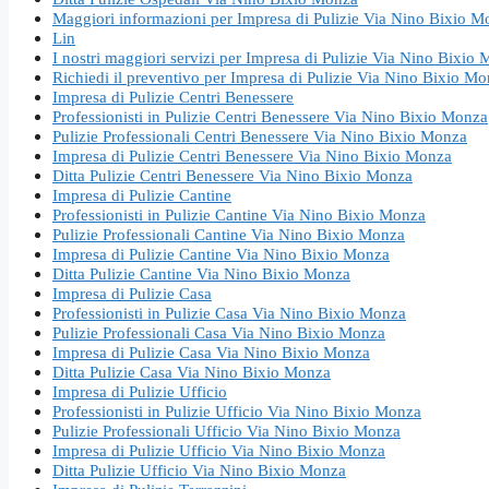
Maggiori informazioni per Impresa di Pulizie Via Nino Bixio M
Lin
I nostri maggiori servizi per Impresa di Pulizie Via Nino Bixio
Richiedi il preventivo per Impresa di Pulizie Via Nino Bixio M
Impresa di Pulizie Centri Benessere
Professionisti in Pulizie Centri Benessere Via Nino Bixio Monza
Pulizie Professionali Centri Benessere Via Nino Bixio Monza
Impresa di Pulizie Centri Benessere Via Nino Bixio Monza
Ditta Pulizie Centri Benessere Via Nino Bixio Monza
Impresa di Pulizie Cantine
Professionisti in Pulizie Cantine Via Nino Bixio Monza
Pulizie Professionali Cantine Via Nino Bixio Monza
Impresa di Pulizie Cantine Via Nino Bixio Monza
Ditta Pulizie Cantine Via Nino Bixio Monza
Impresa di Pulizie Casa
Professionisti in Pulizie Casa Via Nino Bixio Monza
Pulizie Professionali Casa Via Nino Bixio Monza
Impresa di Pulizie Casa Via Nino Bixio Monza
Ditta Pulizie Casa Via Nino Bixio Monza
Impresa di Pulizie Ufficio
Professionisti in Pulizie Ufficio Via Nino Bixio Monza
Pulizie Professionali Ufficio Via Nino Bixio Monza
Impresa di Pulizie Ufficio Via Nino Bixio Monza
Ditta Pulizie Ufficio Via Nino Bixio Monza