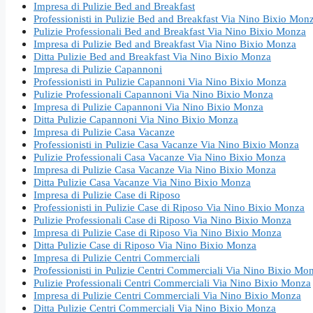
Impresa di Pulizie Bed and Breakfast
Professionisti in Pulizie Bed and Breakfast Via Nino Bixio Mon
Pulizie Professionali Bed and Breakfast Via Nino Bixio Monza
Impresa di Pulizie Bed and Breakfast Via Nino Bixio Monza
Ditta Pulizie Bed and Breakfast Via Nino Bixio Monza
Impresa di Pulizie Capannoni
Professionisti in Pulizie Capannoni Via Nino Bixio Monza
Pulizie Professionali Capannoni Via Nino Bixio Monza
Impresa di Pulizie Capannoni Via Nino Bixio Monza
Ditta Pulizie Capannoni Via Nino Bixio Monza
Impresa di Pulizie Casa Vacanze
Professionisti in Pulizie Casa Vacanze Via Nino Bixio Monza
Pulizie Professionali Casa Vacanze Via Nino Bixio Monza
Impresa di Pulizie Casa Vacanze Via Nino Bixio Monza
Ditta Pulizie Casa Vacanze Via Nino Bixio Monza
Impresa di Pulizie Case di Riposo
Professionisti in Pulizie Case di Riposo Via Nino Bixio Monza
Pulizie Professionali Case di Riposo Via Nino Bixio Monza
Impresa di Pulizie Case di Riposo Via Nino Bixio Monza
Ditta Pulizie Case di Riposo Via Nino Bixio Monza
Impresa di Pulizie Centri Commerciali
Professionisti in Pulizie Centri Commerciali Via Nino Bixio Mo
Pulizie Professionali Centri Commerciali Via Nino Bixio Monza
Impresa di Pulizie Centri Commerciali Via Nino Bixio Monza
Ditta Pulizie Centri Commerciali Via Nino Bixio Monza