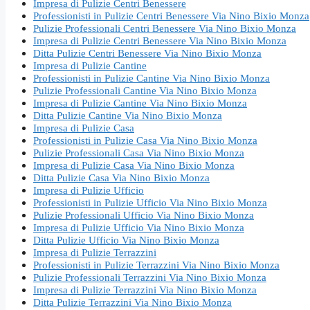
Impresa di Pulizie Centri Benessere
Professionisti in Pulizie Centri Benessere Via Nino Bixio Monza
Pulizie Professionali Centri Benessere Via Nino Bixio Monza
Impresa di Pulizie Centri Benessere Via Nino Bixio Monza
Ditta Pulizie Centri Benessere Via Nino Bixio Monza
Impresa di Pulizie Cantine
Professionisti in Pulizie Cantine Via Nino Bixio Monza
Pulizie Professionali Cantine Via Nino Bixio Monza
Impresa di Pulizie Cantine Via Nino Bixio Monza
Ditta Pulizie Cantine Via Nino Bixio Monza
Impresa di Pulizie Casa
Professionisti in Pulizie Casa Via Nino Bixio Monza
Pulizie Professionali Casa Via Nino Bixio Monza
Impresa di Pulizie Casa Via Nino Bixio Monza
Ditta Pulizie Casa Via Nino Bixio Monza
Impresa di Pulizie Ufficio
Professionisti in Pulizie Ufficio Via Nino Bixio Monza
Pulizie Professionali Ufficio Via Nino Bixio Monza
Impresa di Pulizie Ufficio Via Nino Bixio Monza
Ditta Pulizie Ufficio Via Nino Bixio Monza
Impresa di Pulizie Terrazzini
Professionisti in Pulizie Terrazzini Via Nino Bixio Monza
Pulizie Professionali Terrazzini Via Nino Bixio Monza
Impresa di Pulizie Terrazzini Via Nino Bixio Monza
Ditta Pulizie Terrazzini Via Nino Bixio Monza