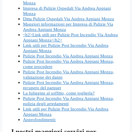
Monza
Impresa di Pulizie Ospedali Via Andrea Appiani
Monza
Ditta Pulizie Ospedali Via Andrea Appiani Monza
Maggiori informazioni per Impresa di Pulizie Via
Andrea Appiani Monza
<h2>Link utili per Pulizie Post Incendio Via Andrea
Appiani Monza</h2>
Link utili per Pulizie Post Incendio Via Andrea
Appiani Monza
Pulizie Post Incendio Via Andrea Appiani Monza
Pulizie Post Incendio Via Andrea Appiani Monza,
come procedere
Pulizie Post Incendio Via Andrea Appiani Monza,
valutazione dei danni
Pulizie Post Incendio Via Andrea Appiani Monza,
recupero del parquet
La fuliggine al soffitto, come toglierla?
Pulizie Post Incendio Via Andrea Appiani Monza,
pulizia degli arredamenti
Link utili per Pulizie Post Incendio Via Andrea
Appiani Monza
Approfondimenti:
I nostri maggiori servizi per