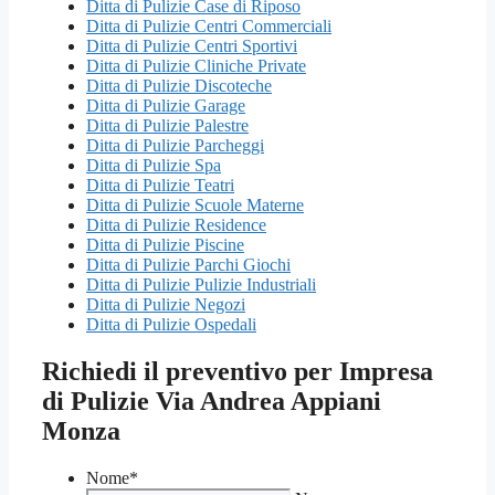
Ditta di Pulizie Case di Riposo
Ditta di Pulizie Centri Commerciali
Ditta di Pulizie Centri Sportivi
Ditta di Pulizie Cliniche Private
Ditta di Pulizie Discoteche
Ditta di Pulizie Garage
Ditta di Pulizie Palestre
Ditta di Pulizie Parcheggi
Ditta di Pulizie Spa
Ditta di Pulizie Teatri
Ditta di Pulizie Scuole Materne
Ditta di Pulizie Residence
Ditta di Pulizie Piscine
Ditta di Pulizie Parchi Giochi
Ditta di Pulizie Pulizie Industriali
Ditta di Pulizie Negozi
Ditta di Pulizie Ospedali
Richiedi il preventivo per Impresa
di Pulizie Via Andrea Appiani
Monza
Nome
*