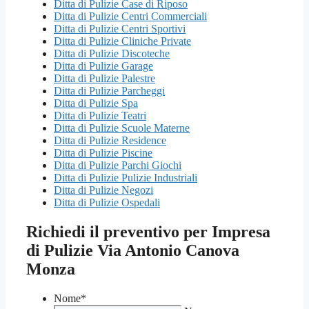
Ditta di Pulizie Case di Riposo
Ditta di Pulizie Centri Commerciali
Ditta di Pulizie Centri Sportivi
Ditta di Pulizie Cliniche Private
Ditta di Pulizie Discoteche
Ditta di Pulizie Garage
Ditta di Pulizie Palestre
Ditta di Pulizie Parcheggi
Ditta di Pulizie Spa
Ditta di Pulizie Teatri
Ditta di Pulizie Scuole Materne
Ditta di Pulizie Residence
Ditta di Pulizie Piscine
Ditta di Pulizie Parchi Giochi
Ditta di Pulizie Pulizie Industriali
Ditta di Pulizie Negozi
Ditta di Pulizie Ospedali
Richiedi il preventivo per Impresa
di Pulizie Via Antonio Canova
Monza
Nome
*