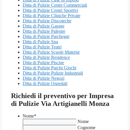
Ditta di Pulizie Centri Commerciali
Ditta di Pulizie Centri Sportivi
Ditta di Pulizie Cliniche Private
Ditta di Pulizie Discoteche
Ditta di Pulizie Garage
Ditta di Pulizie Palestre
Ditta di Pulizie Parcheggi
Ditta di Pulizie Spa
Ditta di Pulizie Teatri
Ditta di Pulizie Scuole Materne
Ditta di Pulizie Residence
Ditta di Pulizie Piscine
Ditta di Pulizie Parchi Giochi
Ditta di Pulizie Pulizie Industriali
Ditta di Pulizie Negozi
Ditta di Pulizie Ospedali
Richiedi il preventivo per Impresa
di Pulizie Via Artigianelli Monza
Nome
*
Nome
Cognome