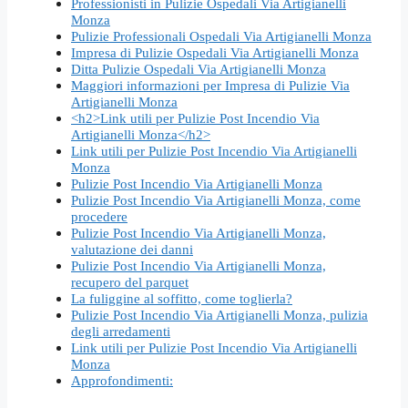
Professionisti in Pulizie Ospedali Via Artigianelli
Monza
Pulizie Professionali Ospedali Via Artigianelli Monza
Impresa di Pulizie Ospedali Via Artigianelli Monza
Ditta Pulizie Ospedali Via Artigianelli Monza
Maggiori informazioni per Impresa di Pulizie Via
Artigianelli Monza
<h2>Link utili per Pulizie Post Incendio Via
Artigianelli Monza</h2>
Link utili per Pulizie Post Incendio Via Artigianelli
Monza
Pulizie Post Incendio Via Artigianelli Monza
Pulizie Post Incendio Via Artigianelli Monza, come
procedere
Pulizie Post Incendio Via Artigianelli Monza,
valutazione dei danni
Pulizie Post Incendio Via Artigianelli Monza,
recupero del parquet
La fuliggine al soffitto, come toglierla?
Pulizie Post Incendio Via Artigianelli Monza, pulizia
degli arredamenti
Link utili per Pulizie Post Incendio Via Artigianelli
Monza
Approfondimenti: