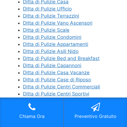
Ditta di Pulizie Casa
Ditta di Pulizie Ufficio
Ditta di Pulizie Terrazzini
Ditta di Pulizie Vano Ascensori
Ditta di Pulizie Scale
Ditta di Pulizie Condomini
Ditta di Pulizie Appartamenti
Ditta di Pulizie Asili Nido
Ditta di Pulizie Bed and Breakfast
Ditta di Pulizie Capannoni
Ditta di Pulizie Casa Vacanze
Ditta di Pulizie Case di Riposo
Ditta di Pulizie Centri Commerciali
Ditta di Pulizie Centri Sportivi
Ditta di Pulizie Cliniche Private
Ditta di Pulizie Discoteche
Ditta di Pulizie Garage
Chiama Ora
Preventivo Gratuito
Ditta di Pulizie Palestre