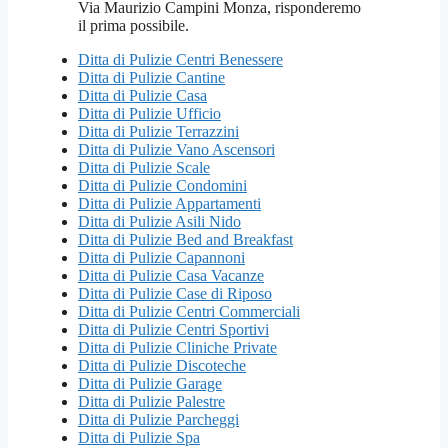
Ditta di Pulizie Centri Benessere
Ditta di Pulizie Cantine
Ditta di Pulizie Casa
Ditta di Pulizie Ufficio
Ditta di Pulizie Terrazzini
Ditta di Pulizie Vano Ascensori
Ditta di Pulizie Scale
Ditta di Pulizie Condomini
Ditta di Pulizie Appartamenti
Ditta di Pulizie Asili Nido
Ditta di Pulizie Bed and Breakfast
Ditta di Pulizie Capannoni
Ditta di Pulizie Casa Vacanze
Ditta di Pulizie Case di Riposo
Ditta di Pulizie Centri Commerciali
Ditta di Pulizie Centri Sportivi
Ditta di Pulizie Cliniche Private
Ditta di Pulizie Discoteche
Ditta di Pulizie Garage
Ditta di Pulizie Palestre
Ditta di Pulizie Parcheggi
Ditta di Pulizie Spa