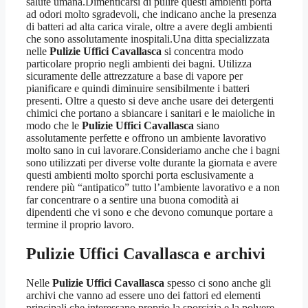
salute umana.Dimenticarsi di pulire questi ambienti porta
ad odori molto sgradevoli, che indicano anche la presenza
di batteri ad alta carica virale, oltre a avere degli ambienti
che sono assolutamente inospitali.Una ditta specializzata
nelle
Pulizie Uffici Cavallasca
si concentra modo
particolare proprio negli ambienti dei bagni. Utilizza
sicuramente delle attrezzature a base di vapore per
pianificare e quindi diminuire sensibilmente i batteri
presenti. Oltre a questo si deve anche usare dei detergenti
chimici che portano a sbiancare i sanitari e le maioliche in
modo che le
Pulizie Uffici Cavallasca
siano
assolutamente perfette e offrono un ambiente lavorativo
molto sano in cui lavorare.Consideriamo anche che i bagni
sono utilizzati per diverse volte durante la giornata e avere
questi ambienti molto sporchi porta esclusivamente a
rendere più “antipatico” tutto l’ambiente lavorativo e a non
far concentrare o a sentire una buona comodità ai
dipendenti che vi sono e che devono comunque portare a
termine il proprio lavoro.
Pulizie Uffici Cavallasca
e archivi
Nelle
Pulizie Uffici Cavallasca
spesso ci sono anche gli
archivi che vanno ad essere uno dei fattori ed elementi
principali che interessano proprio la sporcizia e la polvere