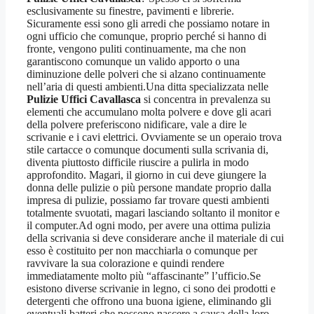
esclusivamente su finestre, pavimenti e librerie.
Sicuramente essi sono gli arredi che possiamo notare in
ogni ufficio che comunque, proprio perché si hanno di
fronte, vengono puliti continuamente, ma che non
garantiscono comunque un valido apporto o una
diminuzione delle polveri che si alzano continuamente
nell’aria di questi ambienti.Una ditta specializzata nelle
Pulizie Uffici Cavallasca
si concentra in prevalenza su
elementi che accumulano molta polvere e dove gli acari
della polvere preferiscono nidificare, vale a dire le
scrivanie e i cavi elettrici. Ovviamente se un operaio trova
stile cartacce o comunque documenti sulla scrivania di,
diventa piuttosto difficile riuscire a pulirla in modo
approfondito. Magari, il giorno in cui deve giungere la
donna delle pulizie o più persone mandate proprio dalla
impresa di pulizie, possiamo far trovare questi ambienti
totalmente svuotati, magari lasciando soltanto il monitor e
il computer.Ad ogni modo, per avere una ottima pulizia
della scrivania si deve considerare anche il materiale di cui
esso è costituito per non macchiarla o comunque per
ravvivare la sua colorazione e quindi rendere
immediatamente molto più “affascinante” l’ufficio.Se
esistono diverse scrivanie in legno, ci sono dei prodotti e
detergenti che offrono una buona igiene, eliminando gli
eventuali batteri che possono nascere a causa della loro