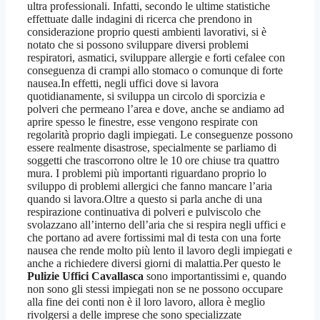
ultra professionali. Infatti, secondo le ultime statistiche
effettuate dalle indagini di ricerca che prendono in
considerazione proprio questi ambienti lavorativi, si è
notato che si possono sviluppare diversi problemi
respiratori, asmatici, sviluppare allergie e forti cefalee con
conseguenza di crampi allo stomaco o comunque di forte
nausea.In effetti, negli uffici dove si lavora
quotidianamente, si sviluppa un circolo di sporcizia e
polveri che permeano l’area e dove, anche se andiamo ad
aprire spesso le finestre, esse vengono respirate con
regolarità proprio dagli impiegati. Le conseguenze possono
essere realmente disastrose, specialmente se parliamo di
soggetti che trascorrono oltre le 10 ore chiuse tra quattro
mura. I problemi più importanti riguardano proprio lo
sviluppo di problemi allergici che fanno mancare l’aria
quando si lavora.Oltre a questo si parla anche di una
respirazione continuativa di polveri e pulviscolo che
svolazzano all’interno dell’aria che si respira negli uffici e
che portano ad avere fortissimi mal di testa con una forte
nausea che rende molto più lento il lavoro degli impiegati e
anche a richiedere diversi giorni di malattia.Per questo le
Pulizie Uffici Cavallasca
sono importantissimi e, quando
non sono gli stessi impiegati non se ne possono occupare
alla fine dei conti non è il loro lavoro, allora è meglio
rivolgersi a delle imprese che sono specializzate