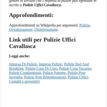
genere di servizio che l’impresa di pulizie può effettuare in
merito a
Pulizie Uffici Cavallasca
.
Approfondimenti:
Approfondimenti su Wikipedia per argomenti:
Pulizia
,
Derattizzazione
,
Disinfestazione
.
Link utili per Pulizie Uffici
Cavallasca
Leggi anche:
Impresa Di Pulizie
,
Impresa Pulizie
,
Pulizie Bed And
Breakfast
,
Pulizie Casa Di Cure
,
Pulizie Casa Vacanze
,
Pulizie Condominiali
,
Pulizie Palestre
,
Pulizie Post
Incendio
,
Pulizie Post Ristrutturazioni
,
Pulizie Uffici
,
Contatti e preventivi