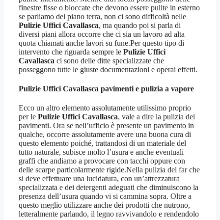
finestre fisse o bloccate che devono essere pulite in esterno
se parliamo del piano terra, non ci sono difficoltà nelle
Pulizie Uffici Cavallasca
, ma quando poi si parla di
diversi piani allora occorre che ci sia un lavoro ad alta
quota chiamati anche lavori su fune.Per questo tipo di
intervento che riguarda sempre le
Pulizie Uffici
Cavallasca
ci sono delle ditte specializzate che
posseggono tutte le giuste documentazioni e operai effetti.
Pulizie Uffici Cavallasca
pavimenti e pulizia a vapore
Ecco un altro elemento assolutamente utilissimo proprio
per le
Pulizie Uffici Cavallasca
, vale a dire la pulizia dei
pavimenti. Ora se nell’ufficio è presente un pavimento in
qualche, occorre assolutamente avere una buona cura di
questo elemento poiché, trattandosi di un materiale del
tutto naturale, subisce molto l’usura e anche eventuali
graffi che andiamo a provocare con tacchi oppure con
delle scarpe particolarmente rigide.Nella pulizia del far che
si deve effettuare una lucidatura, con un’attrezzatura
specializzata e dei detergenti adeguati che diminuiscono la
presenza dell’usura quando vi si cammina sopra. Oltre a
questo meglio utilizzare anche dei prodotti che nutrono,
letteralmente parlando, il legno ravvivandolo e rendendolo