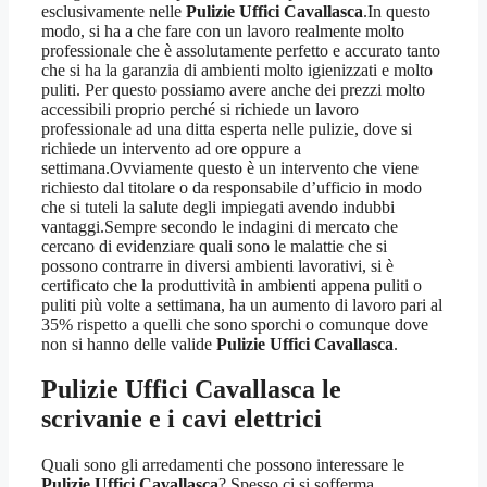
esclusivamente nelle
Pulizie Uffici Cavallasca
.In questo
modo, si ha a che fare con un lavoro realmente molto
professionale che è assolutamente perfetto e accurato tanto
che si ha la garanzia di ambienti molto igienizzati e molto
puliti. Per questo possiamo avere anche dei prezzi molto
accessibili proprio perché si richiede un lavoro
professionale ad una ditta esperta nelle pulizie, dove si
richiede un intervento ad ore oppure a
settimana.Ovviamente questo è un intervento che viene
richiesto dal titolare o da responsabile d’ufficio in modo
che si tuteli la salute degli impiegati avendo indubbi
vantaggi.Sempre secondo le indagini di mercato che
cercano di evidenziare quali sono le malattie che si
possono contrarre in diversi ambienti lavorativi, si è
certificato che la produttività in ambienti appena puliti o
puliti più volte a settimana, ha un aumento di lavoro pari al
35% rispetto a quelli che sono sporchi o comunque dove
non si hanno delle valide
Pulizie Uffici Cavallasca
.
Pulizie Uffici Cavallasca
le
scrivanie e i cavi elettrici
Quali sono gli arredamenti che possono interessare le
Pulizie Uffici Cavallasca
? Spesso ci si sofferma