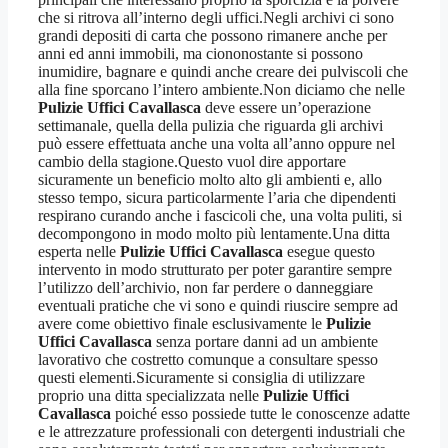
che si ritrova all’interno degli uffici.Negli archivi ci sono
grandi depositi di carta che possono rimanere anche per
anni ed anni immobili, ma ciononostante si possono
inumidire, bagnare e quindi anche creare dei pulviscoli che
alla fine sporcano l’intero ambiente.Non diciamo che nelle
Pulizie Uffici Cavallasca
deve essere un’operazione
settimanale, quella della pulizia che riguarda gli archivi
può essere effettuata anche una volta all’anno oppure nel
cambio della stagione.Questo vuol dire apportare
sicuramente un beneficio molto alto gli ambienti e, allo
stesso tempo, sicura particolarmente l’aria che dipendenti
respirano curando anche i fascicoli che, una volta puliti, si
decompongono in modo molto più lentamente.Una ditta
esperta nelle
Pulizie Uffici Cavallasca
esegue questo
intervento in modo strutturato per poter garantire sempre
l’utilizzo dell’archivio, non far perdere o danneggiare
eventuali pratiche che vi sono e quindi riuscire sempre ad
avere come obiettivo finale esclusivamente le
Pulizie
Uffici Cavallasca
senza portare danni ad un ambiente
lavorativo che costretto comunque a consultare spesso
questi elementi.Sicuramente si consiglia di utilizzare
proprio una ditta specializzata nelle
Pulizie Uffici
Cavallasca
poiché esso possiede tutte le conoscenze adatte
e le attrezzature professionali con detergenti industriali che