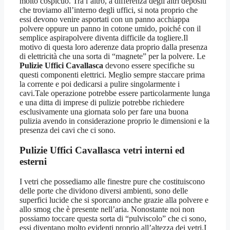
molto cospicuo. Tra l’altro, a differenza degli altri depositi
che troviamo all’interno degli uffici, si nota proprio che
essi devono venire asportati con un panno acchiappa
polvere oppure un panno in cotone umido, poiché con il
semplice aspirapolvere diventa difficile da togliere.Il
motivo di questa loro aderenze data proprio dalla presenza
di elettricità che una sorta di “magnete” per la polvere. Le
Pulizie Uffici Cavallasca
devono essere specifiche su
questi componenti elettrici. Meglio sempre staccare prima
la corrente e poi dedicarsi a pulire singolarmente i
cavi.Tale operazione potrebbe essere particolarmente lunga
e una ditta di imprese di pulizie potrebbe richiedere
esclusivamente una giornata solo per fare una buona
pulizia avendo in considerazione proprio le dimensioni e la
presenza dei cavi che ci sono.
Pulizie Uffici Cavallasca
vetri interni ed
esterni
I vetri che possediamo alle finestre pure che costituiscono
delle porte che dividono diversi ambienti, sono delle
superfici lucide che si sporcano anche grazie alla polvere e
allo smog che è presente nell’aria. Nonostante noi non
possiamo toccare questa sorta di “pulviscolo” che ci sono,
essi diventano molto evidenti proprio all’altezza dei vetri.I