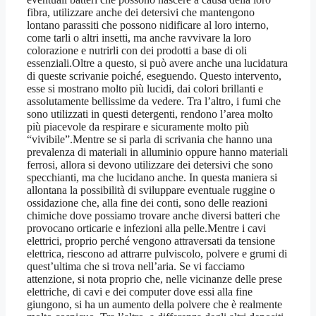
fibra, utilizzare anche dei detersivi che mantengono
lontano parassiti che possono nidificare al loro interno,
come tarli o altri insetti, ma anche ravvivare la loro
colorazione e nutrirli con dei prodotti a base di oli
essenziali.Oltre a questo, si può avere anche una lucidatura
di queste scrivanie poiché, eseguendo. Questo intervento,
esse si mostrano molto più lucidi, dai colori brillanti e
assolutamente bellissime da vedere. Tra l’altro, i fumi che
sono utilizzati in questi detergenti, rendono l’area molto
più piacevole da respirare e sicuramente molto più
“vivibile”.Mentre se si parla di scrivania che hanno una
prevalenza di materiali in alluminio oppure hanno materiali
ferrosi, allora si devono utilizzare dei detersivi che sono
specchianti, ma che lucidano anche. In questa maniera si
allontana la possibilità di sviluppare eventuale ruggine o
ossidazione che, alla fine dei conti, sono delle reazioni
chimiche dove possiamo trovare anche diversi batteri che
provocano orticarie e infezioni alla pelle.Mentre i cavi
elettrici, proprio perché vengono attraversati da tensione
elettrica, riescono ad attrarre pulviscolo, polvere e grumi di
quest’ultima che si trova nell’aria. Se vi facciamo
attenzione, si nota proprio che, nelle vicinanze delle prese
elettriche, di cavi e dei computer dove essi alla fine
giungono, si ha un aumento della polvere che è realmente