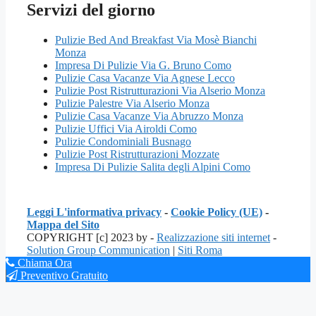
Servizi del giorno
Pulizie Bed And Breakfast Via Mosè Bianchi
Monza
Impresa Di Pulizie Via G. Bruno Como
Pulizie Casa Vacanze Via Agnese Lecco
Pulizie Post Ristrutturazioni Via Alserio Monza
Pulizie Palestre Via Alserio Monza
Pulizie Casa Vacanze Via Abruzzo Monza
Pulizie Uffici Via Airoldi Como
Pulizie Condominiali Busnago
Pulizie Post Ristrutturazioni Mozzate
Impresa Di Pulizie Salita degli Alpini Como
Leggi L'informativa privacy
-
Cookie Policy (UE)
-
Mappa del Sito
COPYRIGHT [c] 2023 by -
Realizzazione siti internet
-
Solution Group Communication
|
Siti Roma
Chiama Ora
Preventivo Gratuito