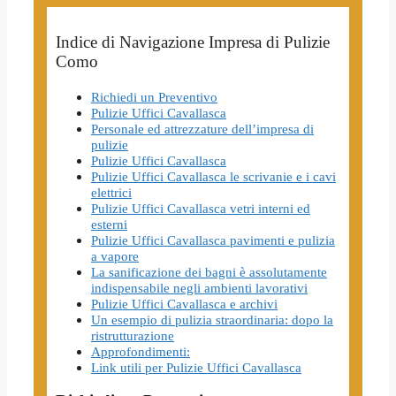
Indice di Navigazione Impresa di Pulizie
Como
Richiedi un Preventivo
Pulizie Uffici Cavallasca
Personale ed attrezzature dell’impresa di
pulizie
Pulizie Uffici Cavallasca
Pulizie Uffici Cavallasca le scrivanie e i cavi
elettrici
Pulizie Uffici Cavallasca vetri interni ed
esterni
Pulizie Uffici Cavallasca pavimenti e pulizia
a vapore
La sanificazione dei bagni è assolutamente
indispensabile negli ambienti lavorativi
Pulizie Uffici Cavallasca e archivi
Un esempio di pulizia straordinaria: dopo la
ristrutturazione
Approfondimenti:
Link utili per Pulizie Uffici Cavallasca