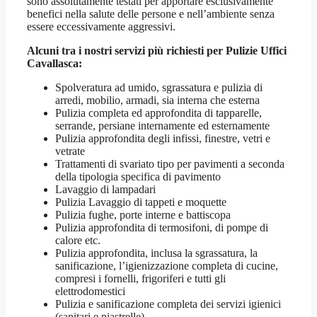
sono assolutamente testati per apportare esclusivamente
benefici nella salute delle persone e nell’ambiente senza
essere eccessivamente aggressivi.
Alcuni tra i nostri servizi più richiesti per
Pulizie Uffici
Cavallasca
:
Spolveratura ad umido, sgrassatura e pulizia di
arredi, mobilio, armadi, sia interna che esterna
Pulizia completa ed approfondita di tapparelle,
serrande, persiane internamente ed esternamente
Pulizia approfondita degli infissi, finestre, vetri e
vetrate
Trattamenti di svariato tipo per pavimenti a seconda
della tipologia specifica di pavimento
Lavaggio di lampadari
Pulizia Lavaggio di tappeti e moquette
Pulizia fughe, porte interne e battiscopa
Pulizia approfondita di termosifoni, di pompe di
calore etc.
Pulizia approfondita, inclusa la sgrassatura, la
sanificazione, l’igienizzazione completa di cucine,
compresi i fornelli, frigoriferi e tutti gli
elettrodomestici
Pulizia e sanificazione completa dei servizi igienici
(sanitari e piastrelle)