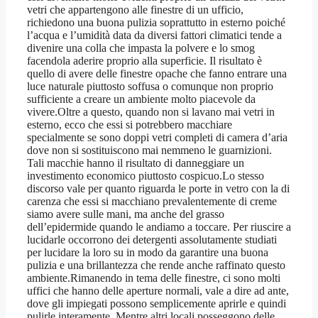
vetri che appartengono alle finestre di un ufficio,
richiedono una buona pulizia soprattutto in esterno poiché
l’acqua e l’umidità data da diversi fattori climatici tende a
divenire una colla che impasta la polvere e lo smog
facendola aderire proprio alla superficie. Il risultato è
quello di avere delle finestre opache che fanno entrare una
luce naturale piuttosto soffusa o comunque non proprio
sufficiente a creare un ambiente molto piacevole da
vivere.Oltre a questo, quando non si lavano mai vetri in
esterno, ecco che essi si potrebbero macchiare
specialmente se sono doppi vetri completi di camera d’aria
dove non si sostituiscono mai nemmeno le guarnizioni.
Tali macchie hanno il risultato di danneggiare un
investimento economico piuttosto cospicuo.Lo stesso
discorso vale per quanto riguarda le porte in vetro con la di
carenza che essi si macchiano prevalentemente di creme
siamo avere sulle mani, ma anche del grasso
dell’epidermide quando le andiamo a toccare. Per riuscire a
lucidarle occorrono dei detergenti assolutamente studiati
per lucidare la loro su in modo da garantire una buona
pulizia e una brillantezza che rende anche raffinato questo
ambiente.Rimanendo in tema delle finestre, ci sono molti
uffici che hanno delle aperture normali, vale a dire ad ante,
dove gli impiegati possono semplicemente aprirle e quindi
pulirle interamente. Mentre altri locali posseggono delle