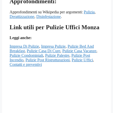
Approfondimenti:
Approfondimenti su Wikipedia per argomenti:
Pulizia
,
Derattizzazione
,
Disinfestazione
.
Link utili per Pulizie Uffici Monza
Leggi anche:
Impresa Di Pulizie
,
Impresa Pulizie
,
Pulizie Bed And
Breakfast
,
Pulizie Casa Di Cure
,
Pulizie Casa Vacanze
,
Pulizie Condominiali
,
Pulizie Palestre
,
Pulizie Post
Incendio
,
Pulizie Post Ristrutturazioni
,
Pulizie Uffici
,
Contatti e preventivi