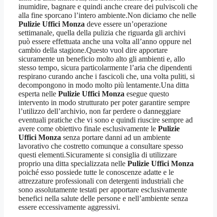
inumidire, bagnare e quindi anche creare dei pulviscoli che
alla fine sporcano l’intero ambiente.Non diciamo che nelle
Pulizie Uffici Monza
deve essere un’operazione
settimanale, quella della pulizia che riguarda gli archivi
può essere effettuata anche una volta all’anno oppure nel
cambio della stagione.Questo vuol dire apportare
sicuramente un beneficio molto alto gli ambienti e, allo
stesso tempo, sicura particolarmente l’aria che dipendenti
respirano curando anche i fascicoli che, una volta puliti, si
decompongono in modo molto più lentamente.Una ditta
esperta nelle
Pulizie Uffici Monza
esegue questo
intervento in modo strutturato per poter garantire sempre
l’utilizzo dell’archivio, non far perdere o danneggiare
eventuali pratiche che vi sono e quindi riuscire sempre ad
avere come obiettivo finale esclusivamente le
Pulizie
Uffici Monza
senza portare danni ad un ambiente
lavorativo che costretto comunque a consultare spesso
questi elementi.Sicuramente si consiglia di utilizzare
proprio una ditta specializzata nelle
Pulizie Uffici Monza
poiché esso possiede tutte le conoscenze adatte e le
attrezzature professionali con detergenti industriali che
sono assolutamente testati per apportare esclusivamente
benefici nella salute delle persone e nell’ambiente senza
essere eccessivamente aggressivi.