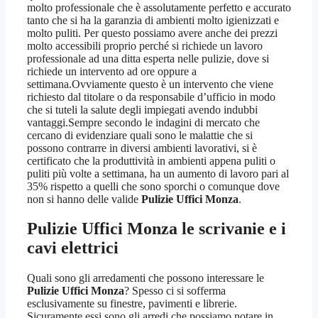
molto professionale che è assolutamente perfetto e accurato
tanto che si ha la garanzia di ambienti molto igienizzati e
molto puliti. Per questo possiamo avere anche dei prezzi
molto accessibili proprio perché si richiede un lavoro
professionale ad una ditta esperta nelle pulizie, dove si
richiede un intervento ad ore oppure a
settimana.Ovviamente questo è un intervento che viene
richiesto dal titolare o da responsabile d’ufficio in modo
che si tuteli la salute degli impiegati avendo indubbi
vantaggi.Sempre secondo le indagini di mercato che
cercano di evidenziare quali sono le malattie che si
possono contrarre in diversi ambienti lavorativi, si è
certificato che la produttività in ambienti appena puliti o
puliti più volte a settimana, ha un aumento di lavoro pari al
35% rispetto a quelli che sono sporchi o comunque dove
non si hanno delle valide
Pulizie Uffici Monza
.
Pulizie Uffici Monza
le scrivanie e i
cavi elettrici
Quali sono gli arredamenti che possono interessare le
Pulizie Uffici Monza
? Spesso ci si sofferma
esclusivamente su finestre, pavimenti e librerie.
Sicuramente essi sono gli arredi che possiamo notare in