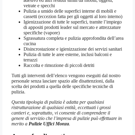
adesivo ed altri residui simili da mobili, oggetti,
vetrate e specchi
Pulizia a umido delle superfici interne di mobili e
cassetti (eccezion fatta per gli oggetti al loro interno)
Igienizzazione di tutte le superfici, tramite l’impiego
di appositi prodotti leader sul mercato e attrezzature
specifiche (vapore)
Sgrassatura completa e pulizia approfondita dell’area
cucina
Disincrostazione e igienizzazione dei servizi sanitari
Pulizia di tutte le aree esterne, inclusi balconi e
terrazzi
Raccolta e rimozione di piccoli detriti
Tutti gli interventi dell’elenco vengono eseguiti dal nostro
personale senza lasciare spazio alle disattenzioni, dalla
scelta dei prodotti a quella delle specifiche tecniche di
pulizia.
Questa tipologia di pulizia è adatta per qualsiasi
ristrutturazione di qualsiasi entità, eccettuati i grossi
cantieri e, soprattutto, vi consente di comprendere il
genere di servizio che l’impresa di pulizie può effettuare in
merito a
Pulizie Uffici Monza
.