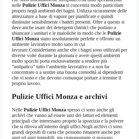
nelle
Pulizie Uffici Monza
si concentra modo particolare
proprio negli ambienti dei bagni. Utilizza sicuramente delle
attrezzature a base di vapore per pianificare e quindi
diminuire sensibilmente i batteri presenti. Oltre a questo si
deve anche usare dei detergenti chimici che portano a
sbiancare i sanitari e le maioliche in modo che le
Pulizie
Uffici Monza
siano assolutamente perfette e offrono un
ambiente lavorativo molto sano in cui
lavorare.Consideriamo anche che i bagni sono utilizzati per
diverse volte durante la giornata e avere questi ambienti
molto sporchi porta esclusivamente a rendere più
“antipatico” tutto l’ambiente lavorativo e a non far
concentrare o a sentire una buona comodità ai dipendenti
che vi sono e che devono comunque portare a termine il
proprio lavoro.
Pulizie Uffici Monza
e archivi
Nelle
Pulizie Uffici Monza
spesso ci sono anche gli
archivi che vanno ad essere uno dei fattori ed elementi
principali che interessano proprio la sporcizia e la polvere
che si ritrova all’interno degli uffici.Negli archivi ci sono
grandi depositi di carta che possono rimanere anche per
anni ed anni immobili, ma ciononostante si possono