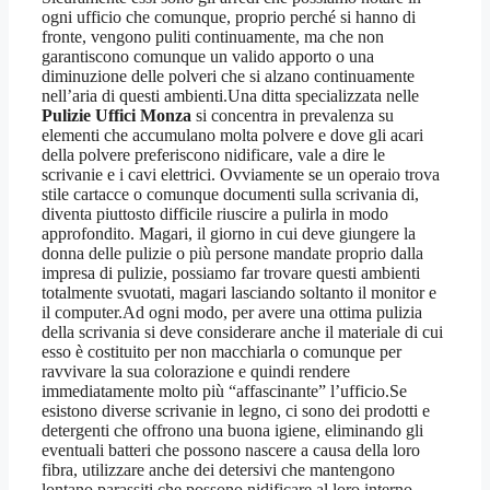
ogni ufficio che comunque, proprio perché si hanno di
fronte, vengono puliti continuamente, ma che non
garantiscono comunque un valido apporto o una
diminuzione delle polveri che si alzano continuamente
nell’aria di questi ambienti.Una ditta specializzata nelle
Pulizie Uffici Monza
si concentra in prevalenza su
elementi che accumulano molta polvere e dove gli acari
della polvere preferiscono nidificare, vale a dire le
scrivanie e i cavi elettrici. Ovviamente se un operaio trova
stile cartacce o comunque documenti sulla scrivania di,
diventa piuttosto difficile riuscire a pulirla in modo
approfondito. Magari, il giorno in cui deve giungere la
donna delle pulizie o più persone mandate proprio dalla
impresa di pulizie, possiamo far trovare questi ambienti
totalmente svuotati, magari lasciando soltanto il monitor e
il computer.Ad ogni modo, per avere una ottima pulizia
della scrivania si deve considerare anche il materiale di cui
esso è costituito per non macchiarla o comunque per
ravvivare la sua colorazione e quindi rendere
immediatamente molto più “affascinante” l’ufficio.Se
esistono diverse scrivanie in legno, ci sono dei prodotti e
detergenti che offrono una buona igiene, eliminando gli
eventuali batteri che possono nascere a causa della loro
fibra, utilizzare anche dei detersivi che mantengono
lontano parassiti che possono nidificare al loro interno,