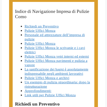
Indice di Navigazione Impresa di Pulizie
Como
Richiedi un Preventivo
Pulizie Uffici Monza
Personale ed attrezzature dell’impresa di
pulizie
Pulizie Uffici Monza
Pulizie Uffici Monza le scrivanie e i cavi
elettrici
Pulizie Uffici Monza vetri interni ed esterni
Pulizie Uffici Monza pavimenti e pulizia a
vapore
La sanificazione dei bagni è assolutamente
indispensabile negli ambienti lavorativi
Pulizie Uffici Monza e archivi
Un esempio di pulizia straordinaria: dopo la
ristrutturazione
Approfondimenti:
Link utili per Pulizie Uffici Monza
Richiedi un Preventivo