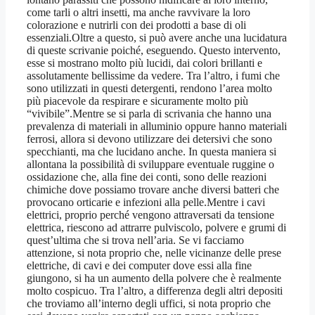
come tarli o altri insetti, ma anche ravvivare la loro
colorazione e nutrirli con dei prodotti a base di oli
essenziali.Oltre a questo, si può avere anche una lucidatura
di queste scrivanie poiché, eseguendo. Questo intervento,
esse si mostrano molto più lucidi, dai colori brillanti e
assolutamente bellissime da vedere. Tra l’altro, i fumi che
sono utilizzati in questi detergenti, rendono l’area molto
più piacevole da respirare e sicuramente molto più
“vivibile”.Mentre se si parla di scrivania che hanno una
prevalenza di materiali in alluminio oppure hanno materiali
ferrosi, allora si devono utilizzare dei detersivi che sono
specchianti, ma che lucidano anche. In questa maniera si
allontana la possibilità di sviluppare eventuale ruggine o
ossidazione che, alla fine dei conti, sono delle reazioni
chimiche dove possiamo trovare anche diversi batteri che
provocano orticarie e infezioni alla pelle.Mentre i cavi
elettrici, proprio perché vengono attraversati da tensione
elettrica, riescono ad attrarre pulviscolo, polvere e grumi di
quest’ultima che si trova nell’aria. Se vi facciamo
attenzione, si nota proprio che, nelle vicinanze delle prese
elettriche, di cavi e dei computer dove essi alla fine
giungono, si ha un aumento della polvere che è realmente
molto cospicuo. Tra l’altro, a differenza degli altri depositi
che troviamo all’interno degli uffici, si nota proprio che