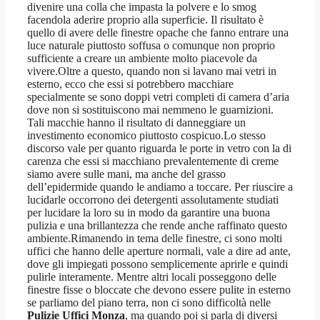
divenire una colla che impasta la polvere e lo smog
facendola aderire proprio alla superficie. Il risultato è
quello di avere delle finestre opache che fanno entrare una
luce naturale piuttosto soffusa o comunque non proprio
sufficiente a creare un ambiente molto piacevole da
vivere.Oltre a questo, quando non si lavano mai vetri in
esterno, ecco che essi si potrebbero macchiare
specialmente se sono doppi vetri completi di camera d’aria
dove non si sostituiscono mai nemmeno le guarnizioni.
Tali macchie hanno il risultato di danneggiare un
investimento economico piuttosto cospicuo.Lo stesso
discorso vale per quanto riguarda le porte in vetro con la di
carenza che essi si macchiano prevalentemente di creme
siamo avere sulle mani, ma anche del grasso
dell’epidermide quando le andiamo a toccare. Per riuscire a
lucidarle occorrono dei detergenti assolutamente studiati
per lucidare la loro su in modo da garantire una buona
pulizia e una brillantezza che rende anche raffinato questo
ambiente.Rimanendo in tema delle finestre, ci sono molti
uffici che hanno delle aperture normali, vale a dire ad ante,
dove gli impiegati possono semplicemente aprirle e quindi
pulirle interamente. Mentre altri locali posseggono delle
finestre fisse o bloccate che devono essere pulite in esterno
se parliamo del piano terra, non ci sono difficoltà nelle
Pulizie Uffici Monza
, ma quando poi si parla di diversi