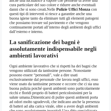
anche una lucidatrice a vapore che permette di avere una
cura particolare del suo colore e ridurre anche eventuali
danni che si sono creati.Nelle
Pulizie Uffici Monza
con
questi tipi di interventi si riesce a garantire anche una
buona igiene tanto da eliminare tutti gli elementi patogeni
che possiamo trovare sul pavimento e che vengono
continuamente portati all’interno degli ambienti degli uffici
dall’esterno e interno.
La sanificazione dei bagni è
assolutamente indispensabile negli
ambienti lavorativi
Ogni ambiente lavorativo che si rispetti ha dei bagni che
vengono utilizzati da tantissime persone. Nonostante
possono essere “personali”, vale a dire usati
esclusivamente dal personale che lavora negli uffici, esso
viene usato da tantissime persone e occorre che ci sia una
buona pulizia poiché questi ambienti sono particolarmente
ricchi e floridi proprio di batteri pericolosissimi per la
salute umana.Dimenticarsi di pulire questi ambienti porta
ad odori molto sgradevoli, che indicano anche la presenza
di batteri ad alta carica virale, oltre a avere degli ambienti
che sono assolutamente inospitali.Una ditta specializzata