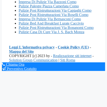
Impresa Di Pulizie Via Bazzoni Como
Pulizie Palestre Piazza Camerlata Como
Pulizie Post Ristrutturazioni Via Capiaghi Como
Pulizie Post Ristrutturazioni Via Boselli Como
Impresa Di Pulizie Via Bernasconi Como
Pulizie Bed And Breakfast Lurate Caccivio
Pulizie Post Ristrutturazioni Via Bonanomi Como
Pulizie Casa Di Cure Via J. S. Bach Monza
Leggi L'informativa privacy
-
Cookie Policy (UE)
-
Mappa del Sito
COPYRIGHT [c] 2023 by -
Realizzazione siti internet
-
Solution Group Communication
|
Siti Roma
Chiama Ora
Preventivo Gratuito