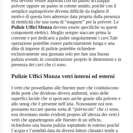
essi devono venire asportati con un panno acchiappa
polvere oppure un panno in cotone umido, poiché con il
semplice aspirapolvere diventa difficile da togliere.Il
motivo di questa loro aderenze data proprio dalla presenza
di elettricità che una sorta di “magnete” per la polvere. Le
Pulizie Uffici Monza
devono essere specifiche su questi
componenti elettrici. Meglio sempre staccare prima la
corrente e poi dedicarsi a pulire singolarmente i cavi.Tale
operazione potrebbe essere particolarmente lunga e una
ditta di imprese di pulizie potrebbe richiedere
esclusivamente una giornata solo per fare una buona
pulizia avendo in considerazione proprio le dimensioni e la
presenza dei cavi che ci sono.
Pulizie Uffici Monza
vetri interni ed esterni
I vetri che possediamo alle finestre pure che costituiscono
delle porte che dividono diversi ambienti, sono delle
superfici lucide che si sporcano anche grazie alla polvere e
allo smog che è presente nell’aria. Nonostante noi non
possiamo toccare questa sorta di “pulviscolo” che ci sono,
essi diventano molto evidenti proprio all’altezza dei vetri.I
vetri che appartengono alle finestre di un ufficio,
richiedono una buona pulizia soprattutto in esterno poiché
l’acqua e l’umidità data da diversi fattori climatici tende a