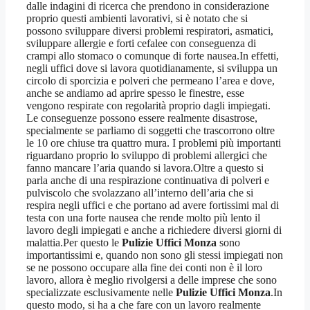
dalle indagini di ricerca che prendono in considerazione
proprio questi ambienti lavorativi, si è notato che si
possono sviluppare diversi problemi respiratori, asmatici,
sviluppare allergie e forti cefalee con conseguenza di
crampi allo stomaco o comunque di forte nausea.In effetti,
negli uffici dove si lavora quotidianamente, si sviluppa un
circolo di sporcizia e polveri che permeano l’area e dove,
anche se andiamo ad aprire spesso le finestre, esse
vengono respirate con regolarità proprio dagli impiegati.
Le conseguenze possono essere realmente disastrose,
specialmente se parliamo di soggetti che trascorrono oltre
le 10 ore chiuse tra quattro mura. I problemi più importanti
riguardano proprio lo sviluppo di problemi allergici che
fanno mancare l’aria quando si lavora.Oltre a questo si
parla anche di una respirazione continuativa di polveri e
pulviscolo che svolazzano all’interno dell’aria che si
respira negli uffici e che portano ad avere fortissimi mal di
testa con una forte nausea che rende molto più lento il
lavoro degli impiegati e anche a richiedere diversi giorni di
malattia.Per questo le
Pulizie Uffici Monza
sono
importantissimi e, quando non sono gli stessi impiegati non
se ne possono occupare alla fine dei conti non è il loro
lavoro, allora è meglio rivolgersi a delle imprese che sono
specializzate esclusivamente nelle
Pulizie Uffici Monza
.In
questo modo, si ha a che fare con un lavoro realmente