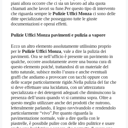
piani allora occorre che ci sia un lavoro ad alta quota
chiamati anche lavori su fune.Per questo tipo di intervento
che riguarda sempre le
Pulizie Uffici Monza
ci sono delle
ditte specializzate che posseggono tutte le giuste
documentazioni e operai effetti.
Pulizie Uffici Monza
pavimenti e pulizia a vapore
Ecco un altro elemento assolutamente utilissimo proprio
per le
Pulizie Uffici Monza
, vale a dire la pulizia dei
pavimenti. Ora se nell’ufficio è presente un pavimento in
qualche, occorre assolutamente avere una buona cura di
questo elemento poiché, trattandosi di un materiale del
tutto naturale, subisce molto l’usura e anche eventuali
graffi che andiamo a provocare con tacchi oppure con
delle scarpe particolarmente rigide.Nella pulizia del far che
si deve effettuare una lucidatura, con un’attrezzatura
specializzata e dei detergenti adeguati che diminuiscono la
presenza dell’usura quando vi si cammina sopra. Oltre a
questo meglio utilizzare anche dei prodotti che nutrono,
letteralmente parlando, il legno ravvivandolo e rendendolo
particolarmente “vivo”.Per quanto riguarda la
pavimentazione normale, vale a dire quella con le
piastrelle, è possibile pulire con delle idro pulitrice e usare