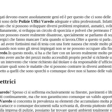
iegati devono essere assolutamente geni ed è per questo che ci sono dell
i sono delle
Pulizie Uffici Varedo
adeguate e ultra professionali. Infatti
ato che si possono sviluppare diversi problemi respiratori, asmatici, svi
idianamente, si sviluppa un circolo di sporcizia e polveri che permeano l
ze possono essere realmente disastrose, specialmente se parliamo di sogg
ergici che fanno mancare l’aria quando si lavora.Oltre a questo si parla 
o ad avere fortissimi mal di testa con una forte nausea che rende molto pi
ando non sono gli stessi impiegati non se ne possono occupare alla fine d
aredo
.In questo modo, si ha a che fare con un lavoro realmente molto pro
amo avere anche dei prezzi molto accessibili proprio perché si richiede un
 intervento che viene richiesto dal titolare o da responsabile d’ufficio
e quali sono le malattie che si possono contrarre in diversi ambienti lav
ispetto a quelli che sono sporchi o comunque dove non si hanno delle val
ettrici
Varedo
? Spesso ci si sofferma esclusivamente su finestre, pavimenti e li
liti continuamente, ma che non garantiscono comunque un valido apport
i Varedo
si concentra in prevalenza su elementi che accumulano molta pol
le cartacce o comunque documenti sulla scrivania di, diventa piuttosto diff
la impresa di pulizie, possiamo far trovare questi ambienti totalmente s