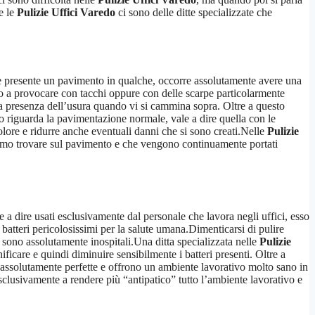
e le
Pulizie Uffici Varedo
ci sono delle ditte specializzate che
io è presente un pavimento in qualche, occorre assolutamente avere una
mo a provocare con tacchi oppure con delle scarpe particolarmente
 la presenza dell’usura quando vi si cammina sopra. Oltre a questo
o riguarda la pavimentazione normale, vale a dire quella con le
colore e ridurre anche eventuali danni che si sono creati.Nelle
Pulizie
ssiamo trovare sul pavimento e che vengono continuamente portati
 a dire usati esclusivamente dal personale che lavora negli uffici, esso
batteri pericolosissimi per la salute umana.Dimenticarsi di pulire
e sono assolutamente inospitali.Una ditta specializzata nelle
Pulizie
ficare e quindi diminuire sensibilmente i batteri presenti. Oltre a
assolutamente perfette e offrono un ambiente lavorativo molto sano in
sclusivamente a rendere più “antipatico” tutto l’ambiente lavorativo e