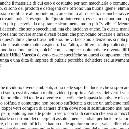
e anche il materiale di cui esso è costituito per non macchiarla o comun
o, ci sono dei prodotti e detergenti che offrono una buona igiene, elimin
no nidificare al loro interno, come tarli o altri insetti, ma anche ravviva
scrivanie poiché, eseguendo. Questo intervento, esse si mostrano molto pi
 molto più piacevole da respirare e sicuramente molto più “vivibile”.Mentr
ei detersivi che sono specchianti, ma che lucidano anche. In questa manie
possiamo trovare anche diversi batteri che provocano orticarie e infezion
i quest’ultima che si trova nell’aria. Se vi facciamo attenzione, si nota pr
e è realmente molto cospicuo. Tra l’altro, a differenza degli altri deposi
o in cotone umido, poiché con il semplice aspirapolvere diventa diffici
lizie Uffici Varedo
devono essere specifiche su questi componenti elett
unga e una ditta di imprese di pulizie potrebbe richiedere esclusivamen
o.
che dividono diversi ambienti, sono delle superfici lucide che si sporcan
 sono, essi diventano molto evidenti proprio all’altezza dei vetri.I vet
 fattori climatici tende a divenire una colla che impasta la polvere e lo sm
osto soffusa o comunque non proprio sufficiente a creare un ambiente mol
o doppi vetri completi di camera d’aria dove non si sostituiscono mai ne
per quanto riguarda le porte in vetro con la di carenza che essi si ma
idarle occorrono dei detergenti assolutamente studiati per lucidare la lo
, ci sono molti uffici che hanno delle aperture normali, vale a dire ad 
ate che devono essere pulite in esterno se parliamo del piano terra, non c