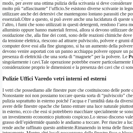
modo, per avere una ottima pulizia della scrivania si deve considerar
molto più “affascinante” l’ufficio.Se esistono diverse scrivanie in legn
utilizzare anche dei detersivi che mantengono lontano parassiti che posso
essenziali.Oltre a questo, si può avere anche una lucidatura di queste 
l’altro, i fumi che sono utilizzati in questi detergenti, rendono l’area
alluminio oppure hanno materiali ferrosi, allora si devono utilizzare d
ossidazione che, alla fine dei conti, sono delle reazioni chimiche dove 
da tensione elettrica, riescono ad attrarre pulviscolo, polvere e grumi d
computer dove essi alla fine giungono, si ha un aumento della polvere ch
devono venire asportati con un panno acchiappa polvere oppure un pann
presenza di elettricità che una sorta di “magnete” per la polvere. Le
Pu
singolarmente i cavi.Tale operazione potrebbe essere particolarmente l
considerazione proprio le dimensioni e la presenza dei cavi che ci son
Pulizie Uffici Varedo
vetri interni ed esterni
I vetri che possediamo alle finestre pure che costituiscono delle porte 
Nonostante noi non possiamo toccare questa sorta di “pulviscolo” che ci
pulizia soprattutto in esterno poiché l’acqua e l’umidità data da diversi
avere delle finestre opache che fanno entrare una luce naturale piutt
in esterno, ecco che essi si potrebbero macchiare specialmente se son
un investimento economico piuttosto cospicuo.Lo stesso discorso vale 
grasso dell’epidermide quando le andiamo a toccare. Per riuscire a luc
rende anche raffinato questo ambiente.Rimanendo in tema delle finestre
interamente. Mentre altri locali posseggono delle finestre fisse o blocc