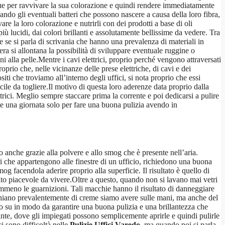
que per ravvivare la sua colorazione e quindi rendere immediatamente
ando gli eventuali batteri che possono nascere a causa della loro fibra,
re la loro colorazione e nutrirli con dei prodotti a base di oli
ù lucidi, dai colori brillanti e assolutamente bellissime da vedere. Tra
e se si parla di scrivania che hanno una prevalenza di materiali in
ra si allontana la possibilità di sviluppare eventuale ruggine o
i alla pelle.Mentre i cavi elettrici, proprio perché vengono attraversati
oprio che, nelle vicinanze delle prese elettriche, di cavi e dei
ti che troviamo all’interno degli uffici, si nota proprio che essi
le da togliere.Il motivo di questa loro aderenze data proprio dalla
rici. Meglio sempre staccare prima la corrente e poi dedicarsi a pulire
te una giornata solo per fare una buona pulizia avendo in
o anche grazie alla polvere e allo smog che è presente nell’aria.
ri che appartengono alle finestre di un ufficio, richiedono una buona
og facendola aderire proprio alla superficie. Il risultato è quello di
to piacevole da vivere.Oltre a questo, quando non si lavano mai vetri
mmeno le guarnizioni. Tali macchie hanno il risultato di danneggiare
cchiano prevalentemente di creme siamo avere sulle mani, ma anche del
ro su in modo da garantire una buona pulizia e una brillantezza che
ante, dove gli impiegati possono semplicemente aprirle e quindi pulirle
i sono difficoltà nelle
Pulizie Uffici Varedo
, ma quando poi si parla