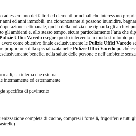
ad essere uno dei fattori ed elementi principali che interessano proprio l
r anni ed anni immobili, ma ciononostante si possono inumidire, bagnare 
’operazione settimanale, quella della pulizia che riguarda gli archivi p
 gli ambienti e, allo stesso tempo, sicura particolarmente l’aria che dipe
Pulizie Uffici Varedo
esegue questo intervento in modo strutturato per p
d avere come obiettivo finale esclusivamente le
Pulizie Uffici Varedo
se
re proprio una ditta specializzata nelle
Pulizie Uffici Varedo
poiché esso
 esclusivamente benefici nella salute delle persone e nell’ambiente senz
armadi, sia interna che esterna
ane internamente ed esternamente
ogia specifica di pavimento
gienizzazione completa di cucine, compresi i fornelli, frigoriferi e tutti gl
astrelle)