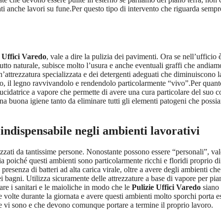
mati anche lavori su fune.Per questo tipo di intervento che riguarda sempr
e Uffici Varedo
, vale a dire la pulizia dei pavimenti. Ora se nell’uffic
tutto naturale, subisce molto l’usura e anche eventuali graffi che andia
 un’attrezzatura specializzata e dei detergenti adeguati che diminuiscono
do, il legno ravvivandolo e rendendolo particolarmente “vivo”.Per quant
a lucidatrice a vapore che permette di avere una cura particolare del suo 
e una buona igiene tanto da eliminare tutti gli elementi patogeni che po
indispensabile negli ambienti lavorativi
zzati da tantissime persone. Nonostante possono essere “personali”, vale
a poiché questi ambienti sono particolarmente ricchi e floridi proprio di 
resenza di batteri ad alta carica virale, oltre a avere degli ambienti ch
bagni. Utilizza sicuramente delle attrezzature a base di vapore per piani
are i sanitari e le maioliche in modo che le
Pulizie Uffici Varedo
siano 
 volte durante la giornata e avere questi ambienti molto sporchi porta e
e vi sono e che devono comunque portare a termine il proprio lavoro.