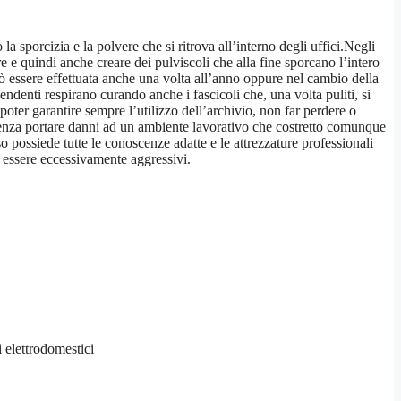
a sporcizia e la polvere che si ritrova all’interno degli uffici.Negli
e quindi anche creare dei pulviscoli che alla fine sporcano l’intero
uò essere effettuata anche una volta all’anno oppure nel cambio della
ndenti respirano curando anche i fascicoli che, una volta puliti, si
oter garantire sempre l’utilizzo dell’archivio, non far perdere o
nza portare danni ad un ambiente lavorativo che costretto comunque
 possiede tutte le conoscenze adatte e le attrezzature professionali
a essere eccessivamente aggressivi.
i elettrodomestici