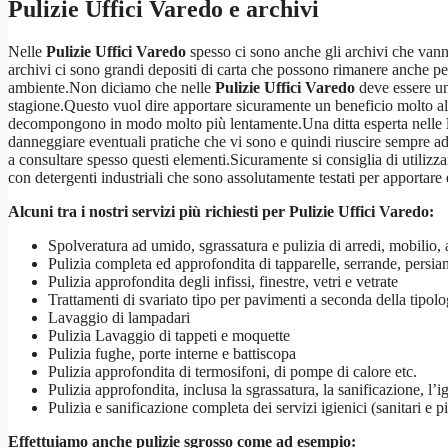
Pulizie Uffici Varedo
e archivi
Nelle
Pulizie Uffici Varedo
spesso ci sono anche gli archivi che vanno 
archivi ci sono grandi depositi di carta che possono rimanere anche pe
ambiente.Non diciamo che nelle
Pulizie Uffici Varedo
deve essere un
stagione.Questo vuol dire apportare sicuramente un beneficio molto alto
decompongono in modo molto più lentamente.Una ditta esperta nelle
danneggiare eventuali pratiche che vi sono e quindi riuscire sempre a
a consultare spesso questi elementi.Sicuramente si consiglia di utilizza
con detergenti industriali che sono assolutamente testati per apportare
Alcuni tra i nostri servizi più richiesti per
Pulizie Uffici Varedo
:
Spolveratura ad umido, sgrassatura e pulizia di arredi, mobilio, 
Pulizia completa ed approfondita di tapparelle, serrande, persi
Pulizia approfondita degli infissi, finestre, vetri e vetrate
Trattamenti di svariato tipo per pavimenti a seconda della tipol
Lavaggio di lampadari
Pulizia Lavaggio di tappeti e moquette
Pulizia fughe, porte interne e battiscopa
Pulizia approfondita di termosifoni, di pompe di calore etc.
Pulizia approfondita, inclusa la sgrassatura, la sanificazione, l’i
Pulizia e sanificazione completa dei servizi igienici (sanitari e pi
Effettuiamo anche pulizie sgrosso come ad esempio: