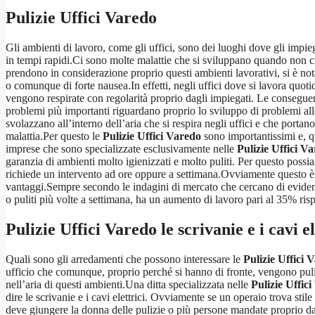
Pulizie Uffici Varedo
Gli ambienti di lavoro, come gli uffici, sono dei luoghi dove gli imp
in tempi rapidi.Ci sono molte malattie che si sviluppano quando non c
prendono in considerazione proprio questi ambienti lavorativi, si è not
o comunque di forte nausea.In effetti, negli uffici dove si lavora quot
vengono respirate con regolarità proprio dagli impiegati. Le conseguen
problemi più importanti riguardano proprio lo sviluppo di problemi all
svolazzano all’interno dell’aria che si respira negli uffici e che portan
malattia.Per questo le
Pulizie Uffici Varedo
sono importantissimi e, qu
imprese che sono specializzate esclusivamente nelle
Pulizie Uffici V
garanzia di ambienti molto igienizzati e molto puliti. Per questo possi
richiede un intervento ad ore oppure a settimana.Ovviamente questo è un
vantaggi.Sempre secondo le indagini di mercato che cercano di evidenziar
o puliti più volte a settimana, ha un aumento di lavoro pari al 35% r
Pulizie Uffici Varedo
le scrivanie e i cavi el
Quali sono gli arredamenti che possono interessare le
Pulizie Uffici 
ufficio che comunque, proprio perché si hanno di fronte, vengono pu
nell’aria di questi ambienti.Una ditta specializzata nelle
Pulizie Uffic
dire le scrivanie e i cavi elettrici. Ovviamente se un operaio trova sti
deve giungere la donna delle pulizie o più persone mandate proprio dal