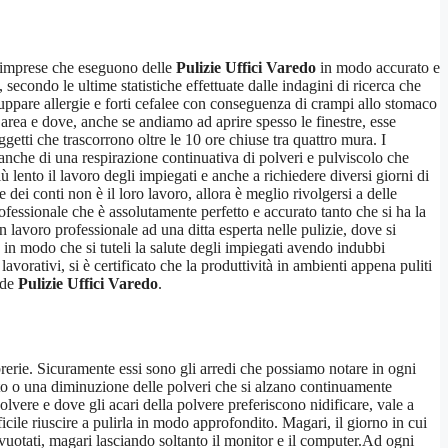
e imprese che eseguono delle
Pulizie Uffici Varedo
in modo accurato e
, secondo le ultime statistiche effettuate dalle indagini di ricerca che
luppare allergie e forti cefalee con conseguenza di crampi allo stomaco
’area e dove, anche se andiamo ad aprire spesso le finestre, esse
etti che trascorrono oltre le 10 ore chiuse tra quattro mura. I
anche di una respirazione continuativa di polveri e pulviscolo che
ù lento il lavoro degli impiegati e anche a richiedere diversi giorni di
ei conti non è il loro lavoro, allora è meglio rivolgersi a delle
fessionale che è assolutamente perfetto e accurato tanto che si ha la
 lavoro professionale ad una ditta esperta nelle pulizie, dove si
 in modo che si tuteli la salute degli impiegati avendo indubbi
orativi, si è certificato che la produttività in ambienti appena puliti
ide
Pulizie Uffici Varedo
.
brerie. Sicuramente essi sono gli arredi che possiamo notare in ogni
o o una diminuzione delle polveri che si alzano continuamente
vere e dove gli acari della polvere preferiscono nidificare, vale a
icile riuscire a pulirla in modo approfondito. Magari, il giorno in cui
vuotati, magari lasciando soltanto il monitor e il computer.Ad ogni