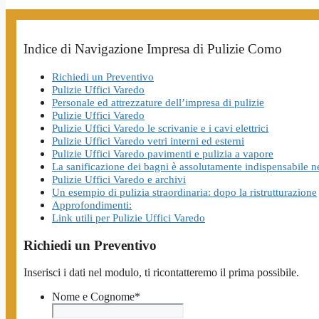
Indice di Navigazione Impresa di Pulizie Como
Richiedi un Preventivo
Pulizie Uffici Varedo
Personale ed attrezzature dell’impresa di pulizie
Pulizie Uffici Varedo
Pulizie Uffici Varedo le scrivanie e i cavi elettrici
Pulizie Uffici Varedo vetri interni ed esterni
Pulizie Uffici Varedo pavimenti e pulizia a vapore
La sanificazione dei bagni è assolutamente indispensabile ne
Pulizie Uffici Varedo e archivi
Un esempio di pulizia straordinaria: dopo la ristrutturazione
Approfondimenti:
Link utili per Pulizie Uffici Varedo
Richiedi un Preventivo
Inserisci i dati nel modulo, ti ricontatteremo il prima possibile.
Nome e Cognome
*