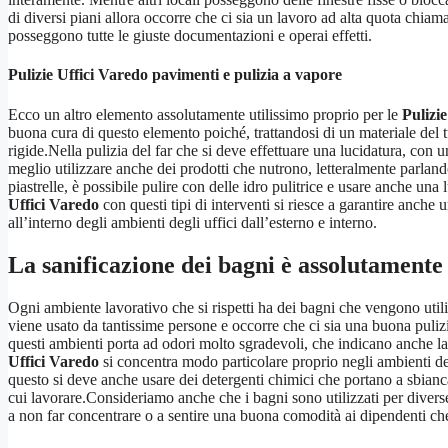
di diversi piani allora occorre che ci sia un lavoro ad alta quota chia
posseggono tutte le giuste documentazioni e operai effetti.
Pulizie Uffici Varedo
pavimenti e pulizia a vapore
Ecco un altro elemento assolutamente utilissimo proprio per le
Pulizi
buona cura di questo elemento poiché, trattandosi di un materiale del 
rigide.Nella pulizia del far che si deve effettuare una lucidatura, con
meglio utilizzare anche dei prodotti che nutrono, letteralmente parlan
piastrelle, è possibile pulire con delle idro pulitrice e usare anche un
Uffici Varedo
con questi tipi di interventi si riesce a garantire anch
all’interno degli ambienti degli uffici dall’esterno e interno.
La sanificazione dei bagni è assolutamente 
Ogni ambiente lavorativo che si rispetti ha dei bagni che vengono utili
viene usato da tantissime persone e occorre che ci sia una buona pulizi
questi ambienti porta ad odori molto sgradevoli, che indicano anche la p
Uffici Varedo
si concentra modo particolare proprio negli ambienti dei 
questo si deve anche usare dei detergenti chimici che portano a sbianc
cui lavorare.Consideriamo anche che i bagni sono utilizzati per diverse
a non far concentrare o a sentire una buona comodità ai dipendenti ch